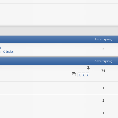
ηση
ική αναζήτηση
Απαντήσεις
α
2
ς - Οδηγίες
Απαντήσεις
74
1
2
3
1
2
1