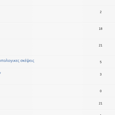
2
18
21
ωπολογικες σκέψεις
5
ν
3
0
21