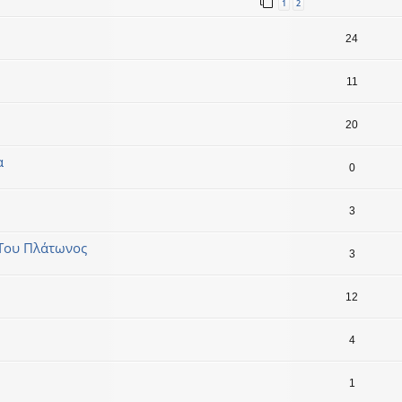
1
2
24
11
20
α
0
3
 Του Πλάτωνος
3
12
4
1