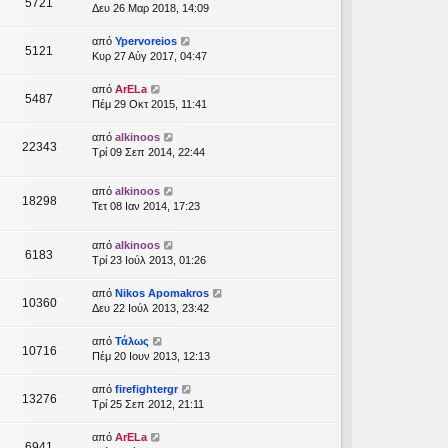
5721
Δευ 26 Μαρ 2018, 14:09
από
Ypervoreios
5121
Κυρ 27 Αύγ 2017, 04:47
από
ArELa
5487
Πέμ 29 Οκτ 2015, 11:41
από
alkinoos
22343
Τρί 09 Σεπ 2014, 22:44
από
alkinoos
18298
Τετ 08 Ιαν 2014, 17:23
από
alkinoos
6183
Τρί 23 Ιούλ 2013, 01:26
από
Nikos Apomakros
10360
Δευ 22 Ιούλ 2013, 23:42
από
Τάλως
10716
Πέμ 20 Ιουν 2013, 12:13
από
firefightergr
13276
Τρί 25 Σεπ 2012, 21:11
από
ArELa
6941