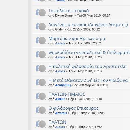
Το καλό και το κακό
από
Divine Sinner
» Τρί 09 Μαρ 2010, 00:14
Διογένης ο κυνικός (Διογένης Λαέρτιος)
από
GiaNt
» Κυρ 27 Δεκ 2009, 03:12
Μαρτύρων και Ηρώων αίμα
από
Aiolos
» Τετ 08 Οκτ 2008, 23:52
Θουκυδίδεια γεωπολιτική & διπλωματί
από
Aiolos
» Τετ 31 Μαρ 2010, 03:26
Η πολιτική φιλοσοφία του Αριστοτέλη
από
Aiolos
» Τρί 23 Μαρ 2010, 13:13
Η Μετά Θάνατον Ζωή Είς Τον Φαίδωνα
από
Acid{RFE}
» Δευ 08 Μαρ 2010, 03:07
ΠΛΑΤΩΝ-ΤΙΜΑΙΟΣ
από
AI8HR
» Πέμ 11 Φεβ 2010, 10:10
Ο φιλόσοφος Επίκουρος
από
Artemis
» Πέμ 18 Φεβ 2010, 05:08
ΠΛΑΤΩΝ
από
Aiolos
» Πέμ 19 Απρ 2007, 17:54