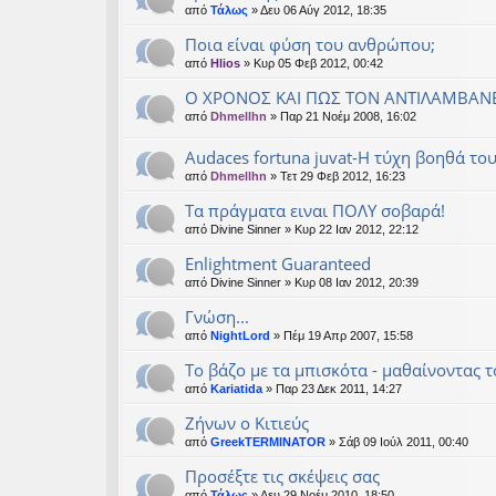
από
Τάλως
» Δευ 06 Αύγ 2012, 18:35
Ποια είναι φύση του ανθρώπου;
από
Hlios
» Κυρ 05 Φεβ 2012, 00:42
Ο ΧΡΟΝΟΣ ΚΑΙ ΠΩΣ ΤΟΝ ΑΝΤΙΛΑΜΒΑΝ
από
Dhmellhn
» Παρ 21 Νοέμ 2008, 16:02
Audaces fortuna juvat-Η τύχη βοηθά το
από
Dhmellhn
» Τετ 29 Φεβ 2012, 16:23
Τα πράγματα ειναι ΠΟΛΥ σοβαρά!
από
Divine Sinner
» Κυρ 22 Ιαν 2012, 22:12
Enlightment Guaranteed
από
Divine Sinner
» Κυρ 08 Ιαν 2012, 20:39
Γνώση...
από
NightLord
» Πέμ 19 Απρ 2007, 15:58
Το βάζο με τα μπισκότα - μαθαίνοντας τ
από
Kariatida
» Παρ 23 Δεκ 2011, 14:27
Ζήνων ο Κιτιεύς
από
GreekTERMINATOR
» Σάβ 09 Ιούλ 2011, 00:40
Προσέξτε τις σκέψεις σας
από
Τάλως
» Δευ 29 Νοέμ 2010, 18:50