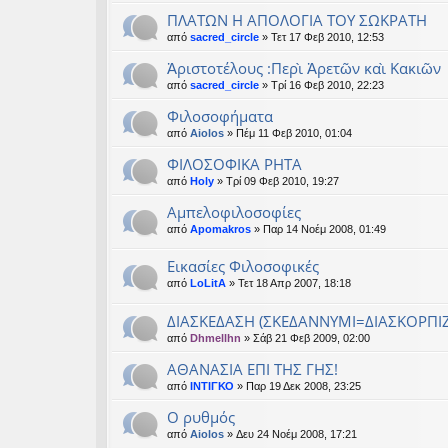
ΠΛΑΤΩΝ Η ΑΠΟΛΟΓΙΑ ΤΟΥ ΣΩΚΡΑΤΗ
από
sacred_circle
» Τετ 17 Φεβ 2010, 12:53
Ἀριστοτέλους :Περὶ Ἀρετῶν καὶ Κακιῶν
από
sacred_circle
» Τρί 16 Φεβ 2010, 22:23
Φιλοσοφήματα
από
Aiolos
» Πέμ 11 Φεβ 2010, 01:04
ΦΙΛΟΣΟΦΙΚΑ ΡΗΤΑ
από
Holy
» Τρί 09 Φεβ 2010, 19:27
Αμπελοφιλοσοφίες
από
Apomakros
» Παρ 14 Νοέμ 2008, 01:49
Εικασίες Φιλοσοφικές
από
LoLitA
» Τετ 18 Απρ 2007, 18:18
ΔΙΑΣΚΕΔΑΣΗ (ΣΚΕΔΑΝΝΥΜΙ=ΔΙΑΣΚΟΡΠΙ
από
Dhmellhn
» Σάβ 21 Φεβ 2009, 02:00
ΑΘΑΝΑΣΙΑ ΕΠΙ ΤΗΣ ΓΗΣ!
από
ΙΝΤΙΓΚΟ
» Παρ 19 Δεκ 2008, 23:25
Ο ρυθμός
από
Aiolos
» Δευ 24 Νοέμ 2008, 17:21