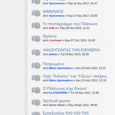
από
Ypervoreios
» Πέμ 31 Αύγ 2017, 01:47
ΙΑΜΒΛΙΧΟΣ
από
Ypervoreios
» Κυρ 27 Αύγ 2017, 03:50
To πεντάγραμμο του Πλάτωνα
από
ArELa
» Πέμ 29 Οκτ 2015, 11:41
Θρήνος
από
Lionheart
» Κυρ 07 Σεπ 2014, 15:00
ΑΝΑΖΗΤΩΝΤΑΣ ΤΗΝ ΕΛΕΥΘΕΡΙΑ
από
peleas
» Τρί 24 Δεκ 2013, 20:38
Πεπρωμένο
από
Nikos Apomakros
» Δευ 22 Ιούλ 2013, 15:11
Περί "Αστείου" και "Γέλιου" σκέψεις
από
Nikos Apomakros
» Δευ 22 Ιούλ 2013, 12:19
O Πλάτωνας είχε δίκαιο!
από
ILLUVATAR85
» Τετ 29 Αύγ 2012, 13:40
Spiritual quotes
από
Divine Sinner
» Πέμ 29 Δεκ 2011, 09:40
Εμπεδοκλης 490-430 ΠΚΧ