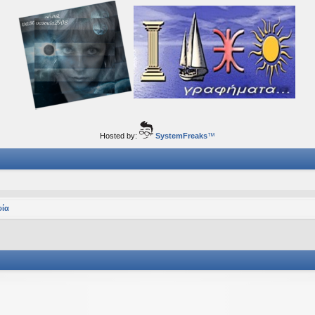
ορφα ταξίδια του νού...
Hosted by:
SystemFreaks
™
φία