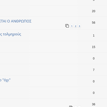
20
ΕΤΑΙ Ο ΑΝΘΡΩΠΟΣ
56
1
2
3
υς τολμηρούς
1
15
0
7
ο "όχι"
0
0
36