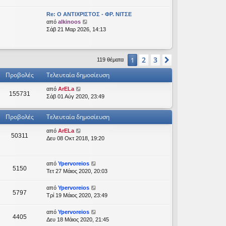
β
ο
Re: Ο ΑΝΤΙΧΡΙΣΤΟΣ - ΦΡ. ΝΙΤΣΕ
λ
Π
από
alkinoos
ή
ρ
Σάβ 21 Μαρ 2026, 14:13
τ
ο
η
β
ς
ο
τ
2
3
1
Επόμενη
λ
119 θέματα
ε
ή
λ
Προβολές
Τελευταία δημοσίευση
τ
ε
η
υ
από
ArELa
ς
155731
τ
Σάβ 01 Αύγ 2020, 23:49
τ
α
ε
ί
λ
Προβολές
Τελευταία δημοσίευση
α
ε
ς
υ
από
ArELa
δ
τ
50311
Δευ 08 Οκτ 2018, 19:20
η
α
μ
ί
ο
α
σ
από
Ypervoreios
ς
5150
ί
Τετ 27 Μάιος 2020, 20:03
δ
ε
η
υ
από
Ypervoreios
μ
5797
σ
Τρί 19 Μάιος 2020, 23:49
ο
η
σ
ς
ί
από
Ypervoreios
4405
ε
Δευ 18 Μάιος 2020, 21:45
υ