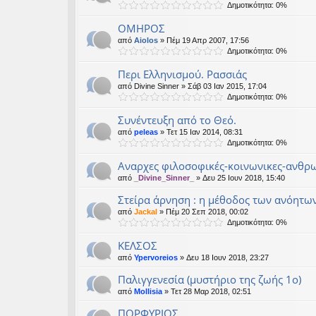
Δημοτικότητα: 0%
ΟΜΗΡΟΣ
από
Aiolos
» Πέμ 19 Απρ 2007, 17:56
Δημοτικότητα: 0%
Περι Ελληνισμού. Ρασσιάς
από
Divine Sinner
» Σάβ 03 Ιαν 2015, 17:04
Δημοτικότητα: 0%
Συνέντευξη από το Θεό.
από
peleas
» Τετ 15 Ιαν 2014, 08:31
Δημοτικότητα: 0%
Αναρχες φιλοσοφικές-κοινωνικες-ανθρ
από
_Divine_Sinner_
» Δευ 25 Ιουν 2018, 15:40
Στείρα άρνηση : η μέθοδος των ανόητω
από
Jackal
» Πέμ 20 Σεπ 2018, 00:02
Δημοτικότητα: 0%
ΚΕΛΣΟΣ
από
Ypervoreios
» Δευ 18 Ιουν 2018, 23:27
Παλιγγενεσία (μυστήριο της ζωής 1ο)
από
Mollisia
» Τετ 28 Μαρ 2018, 02:51
ΠΟΡΦΥΡΙΟΣ