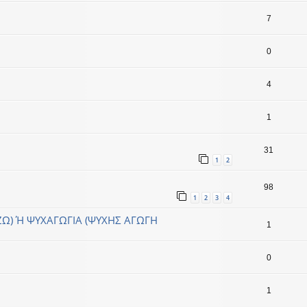
7
0
4
1
31
1
2
98
1
2
3
4
ΖΩ) Ή ΨΥΧΑΓΩΓΙΑ (ΨΥΧΗΣ ΑΓΩΓΗ
1
0
1