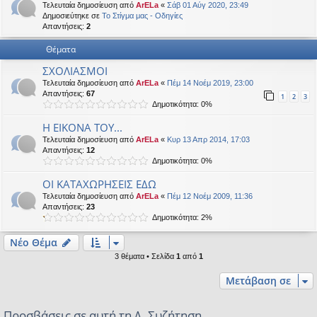
Τελευταία δημοσίευση από
ArELa
«
Σάβ 01 Αύγ 2020, 23:49
η
εις
Δημοσιεύτηκε σε
Το Στίγμα μας - Οδηγίες
Απαντήσεις:
2
Θέματα
ΣΧΟΛΙΑΣΜΟΙ
Τελευταία δημοσίευση από
ArELa
«
Πέμ 14 Νοέμ 2019, 23:00
Απαντήσεις:
67
1
2
3
Δημοτικότητα: 0%
Η ΕΙΚΟΝΑ ΤΟΥ...
Τελευταία δημοσίευση από
ArELa
«
Κυρ 13 Απρ 2014, 17:03
Απαντήσεις:
12
Δημοτικότητα: 0%
ΟΙ ΚΑΤΑΧΩΡΗΣΕΙΣ ΕΔΩ
Τελευταία δημοσίευση από
ArELa
«
Πέμ 12 Νοέμ 2009, 11:36
Απαντήσεις:
23
Δημοτικότητα: 2%
Νέο Θέμα
3 θέματα • Σελίδα
1
από
1
Μετάβαση σε
Προσβάσεις σε αυτή τη Δ. Συζήτηση