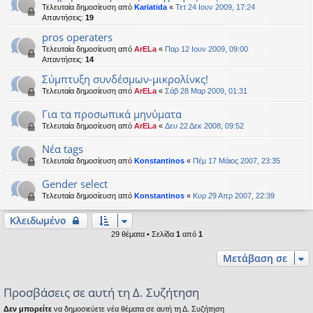
Τελευταία δημοσίευση από
Kariatida
«
Τετ 24 Ιουν 2009, 17:24
Απαντήσεις:
19
pros operaters
Τελευταία δημοσίευση από
ArELa
«
Παρ 12 Ιουν 2009, 09:00
Απαντήσεις:
14
Σύμπτυξη συνδέσμων-μικρολίνκς!
Τελευταία δημοσίευση από
ArELa
«
Σάβ 28 Μαρ 2009, 01:31
Για τα προσωπικά μηνύματα
Τελευταία δημοσίευση από
ArELa
«
Δευ 22 Δεκ 2008, 09:52
Νέα tags
Τελευταία δημοσίευση από
Konstantinos
«
Πέμ 17 Μάιος 2007, 23:35
Gender select
Τελευταία δημοσίευση από
Konstantinos
«
Κυρ 29 Απρ 2007, 22:39
Κλειδωμένο
29 θέματα • Σελίδα
1
από
1
Μετάβαση σε
Προσβάσεις σε αυτή τη Δ. Συζήτηση
Δεν μπορείτε
να δημοσιεύετε νέα θέματα σε αυτή τη Δ. Συζήτηση