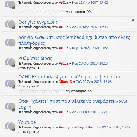
Τελευταία δημοσίευση από
ArELa
«
Κυρ 22 Απρ 2007, 17:02
Δημοτικότητα: 0%
Οδηγίες εγγραφής
Τελευταία δημοσίευση από
ArELa
«
Δευ 16 Απρ 2007, 12:35
οδηγία ενσωμάτωσης (embedding) βιντεο απο αλλες
πλατφόρμες
Τελευταία δημοσίευση από
ArELa
«
Κυρ 14 Νοέμ 2021, 10:23
Ρυθμίσεις ώρας
Τελευταία δημοσίευση από
ArELa
«
Κυρ 28 Οκτ 2018, 10:13
Απαντήσεις:
1
ΟΔΗΓΙΕΣ (tutorials) για τα μέλη μας με βιντεάκια
Τελευταία δημοσίευση από
Nikos_D
«
Σάβ 29 Σεπ 2018, 12:08
Απαντήσεις:
8
Δημοτικότητα: 0%
Οταν "χάνετε" ποστ που θέλετε να ανεβάσετε λόγω
Log in
Τελευταία δημοσίευση από
ArELa
«
Δευ 17 Οκτ 2016, 13:27
Youtube
Τελευταία δημοσίευση από
AnonymosEreynhths
«
Τετ 02 Δεκ 2015, 10:19
Απαντήσεις:
2