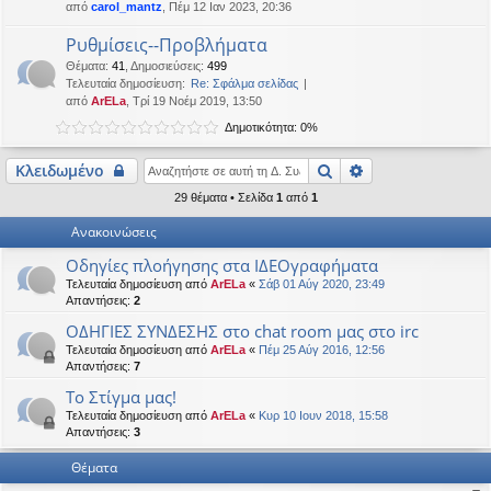
από
carol_mantz
, Πέμ 12 Ιαν 2023, 20:36
η
εις
Ρυθμίσεις--Προβλήματα
Θέματα
:
41
,
Δημοσιεύσεις
:
499
Τελευταία δημοσίευση:
Re: Σφάλμα σελίδας
από
ArELa
, Τρί 19 Νοέμ 2019, 13:50
Δημοτικότητα: 0%
Αναζήτηση
Ειδική αναζήτη
Κλειδωμένο
29 θέματα • Σελίδα
1
από
1
Ανακοινώσεις
Οδηγίες πλοήγησης στα ΙΔΕΟγραφήματα
Τελευταία δημοσίευση από
ArELa
«
Σάβ 01 Αύγ 2020, 23:49
Απαντήσεις:
2
ΟΔΗΓΙΕΣ ΣΥΝΔΕΣΗΣ στο chat room μας στο irc
Τελευταία δημοσίευση από
ArELa
«
Πέμ 25 Αύγ 2016, 12:56
Απαντήσεις:
7
To Στίγμα μας!
Τελευταία δημοσίευση από
ArELa
«
Κυρ 10 Ιουν 2018, 15:58
Απαντήσεις:
3
Θέματα