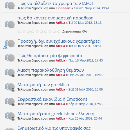
Πως να αλλάξετε το χρώμα των ΙΔΕΟ!
Τελευταία δημοσίευση από
Lionheart
«
Σάβ 01 Νοέμ 2014, 19:41
πώς θα κάνετε ονομαστική παραθεση
Τελευταία δημοσίευση από
ArELa
«
Τρί 20 Μαρ 2012, 13:13
Δημοτικότητα: 0%
Προσοχή, όχι συνεχόμενους χαρακτήρες!
Τελευταία δημοσίευση από
ArELa
«
Τετ 15 Ιουν 2011, 09:57
Πώς θα ορίσετε μία ψηφοφορία
Τελευταία δημοσίευση από
ArELa
«
Παρ 18 Μαρ 2011, 17:43
Αμεση παρακολούθηση θεμάτων
Τελευταία δημοσίευση από
ArELa
«
Παρ 25 Φεβ 2011, 16:45
Μετατροπή των greeklish
Τελευταία δημοσίευση από
ArELa
«
Σάβ 31 Ιούλ 2010, 13:06
Εκφραστικά εικονίδια ή Emoticons
Τελευταία δημοσίευση από
ArELa
«
Σάβ 06 Φεβ 2010, 12:56
Μετατροπή από greeklish σε ελληνική.
Τελευταία δημοσίευση από
ArELa
«
Κυρ 23 Αύγ 2009, 23:44
Ενημερωτικό για τις υπογραφές σας