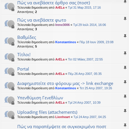
Πώς να ανεβάσετε άρθρο σας (ποστ)
Τελευταία δημοσίευση από
ArELa
«
Τρί 31 Μαρ 2015, 17:16
Απαντήσεις:
2
Πώς να ανεβάσετε φωτο
Τελευταία δημοσίευση από
Irene3006
«
Τρί 29 Ιούλ 2014, 16:06
Απαντήσεις:
3
Βαθμίδες
Τελευταία δημοσίευση από
Konstantinos
«
Πέμ 18 Ιουν 2009, 23:08
Απαντήσεις:
5
Τίτλοι!
Τελευταία δημοσίευση από
ArELa
«
Τετ 02 Μάιος 2007, 22:55
Portal
Τελευταία δημοσίευση από
ArELa
«
Πέμ 26 Απρ 2007, 05:35
Διαφημιστείτε στο φόρουμ μας -> link exchange
Τελευταία δημοσίευση από
Konstantinos
«
Τετ 25 Απρ 2007, 19:26
Υπενθύμιση Γενεθλίων
Τελευταία δημοσίευση από
ArELa
«
Τρί 24 Απρ 2007, 10:39
Uploading files (attachements)
Τελευταία δημοσίευση από
Lionheart
«
Τρί 24 Απρ 2007, 04:25
Πώς να παραπέμψετε σε συγκεκριμένο ποστ