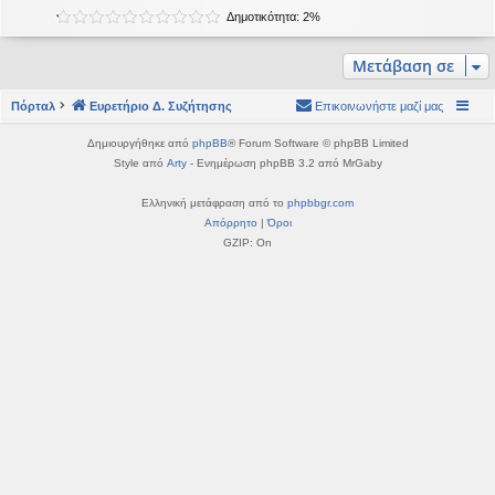
η
Δημοτικότητα: 2%
εις
Μετάβαση σε
Πόρταλ
Ευρετήριο Δ. Συζήτησης
Επικοινωνήστε μαζί μας
Δημιουργήθηκε από
phpBB
® Forum Software © phpBB Limited
Style από
Arty
- Ενημέρωση phpBB 3.2 από MrGaby
Ελληνική μετάφραση από το
phpbbgr.com
Απόρρητο
|
Όροι
GZIP: On