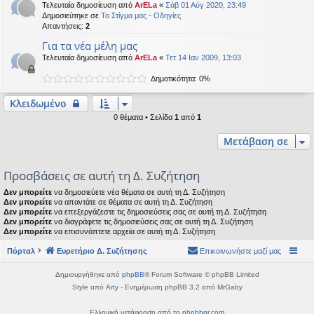
Τελευταία δημοσίευση από
ArELa
«
Σάβ 01 Αύγ 2020, 23:49
η
εις
Δημοσιεύτηκε σε
Το Στίγμα μας - Οδηγίες
Απαντήσεις:
2
Για τα νέα μέλη μας
Τελευταία δημοσίευση από
ArELa
«
Τετ 14 Ιαν 2009, 13:03
Δημοτικότητα: 0%
Κλειδωμένο
0 θέματα • Σελίδα
1
από
1
Μετάβαση σε
Προσβάσεις σε αυτή τη Δ. Συζήτηση
Δεν μπορείτε
να δημοσιεύετε νέα θέματα σε αυτή τη Δ. Συζήτηση
Δεν μπορείτε
να απαντάτε σε θέματα σε αυτή τη Δ. Συζήτηση
Δεν μπορείτε
να επεξεργάζεστε τις δημοσιεύσεις σας σε αυτή τη Δ. Συζήτηση
Δεν μπορείτε
να διαγράφετε τις δημοσιεύσεις σας σε αυτή τη Δ. Συζήτηση
Δεν μπορείτε
να επισυνάπτετε αρχεία σε αυτή τη Δ. Συζήτηση
Πόρταλ
Ευρετήριο Δ. Συζήτησης
Επικοινωνήστε μαζί μας
Δημιουργήθηκε από
phpBB
® Forum Software © phpBB Limited
Style από
Arty
- Ενημέρωση phpBB 3.2 από MrGaby
Ελληνική μετάφραση από το
phpbbgr.com