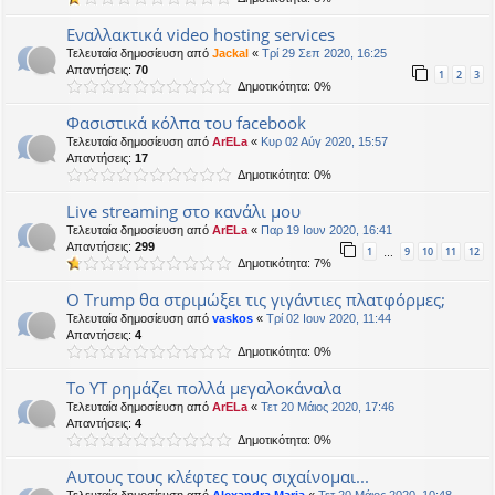
Εναλλακτικά video hosting services
Τελευταία δημοσίευση από
Jackal
«
Τρί 29 Σεπ 2020, 16:25
Απαντήσεις:
70
1
2
3
Δημοτικότητα: 0%
Φασιστικά κόλπα του facebook
Τελευταία δημοσίευση από
ArELa
«
Κυρ 02 Αύγ 2020, 15:57
Απαντήσεις:
17
Δημοτικότητα: 0%
Live streaming στο κανάλι μου
Τελευταία δημοσίευση από
ArELa
«
Παρ 19 Ιουν 2020, 16:41
Απαντήσεις:
299
1
9
10
11
12
…
Δημοτικότητα: 7%
O Trump θα στριμώξει τις γιγάντιες πλατφόρμες;
Τελευταία δημοσίευση από
vaskos
«
Τρί 02 Ιουν 2020, 11:44
Απαντήσεις:
4
Δημοτικότητα: 0%
Το ΥΤ ρημάζει πολλά μεγαλοκάναλα
Τελευταία δημοσίευση από
ArELa
«
Τετ 20 Μάιος 2020, 17:46
Απαντήσεις:
4
Δημοτικότητα: 0%
Αυτους τους κλέφτες τους σιχαίνομαι...