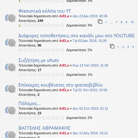
Δημοτικότητα: 3%
Φασιστικά κόλπα του ΥΤ
Τελευταία δημοσίευση από
ArELa
«
Δευ 23 Δεκ 2019, 00:45
Απαντήσεις:
249
1
7
8
9
10
…
Δημοτικότητα: 3%
Διάφορες τοποθετήσεις στο κανάλι μου στο YOUTUBE
Τελευταία δημοσίευση από
ArELa
«
Τρί 03 Δεκ 2019, 15:20
Απαντήσεις:
96
1
2
3
4
Δημοτικότητα: 2%
Συζήτηση με uhutv
Τελευταία δημοσίευση από
ArELa
«
Κυρ 13 Οκτ 2019, 11:28
Απαντήσεις:
17
Δημοτικότητα: 1%
Επίκαιρες κουβένετες στο φατσοβιβλίο
Τελευταία δημοσίευση από
ArELa
«
Τρί 01 Οκτ 2019, 10:06
Απαντήσεις:
2
Πόλεμος...
Τελευταία δημοσίευση από
ArELa
«
Δευ 02 Σεπ 2019, 01:11
Απαντήσεις:
23
Δημοτικότητα: 2%
ΒΑΓΓΕΛΗΣ ΑΒΡΑΜΑΚΗΣ
Τελευταία δημοσίευση από
ArELa
«
Δευ 12 Αύγ 2019, 10:12
Απαντήσεις:
2