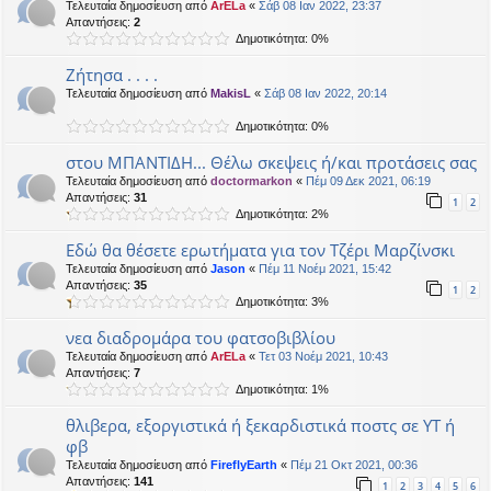
Τελευταία δημοσίευση από
ArELa
«
Σάβ 08 Ιαν 2022, 23:37
Απαντήσεις:
2
Δημοτικότητα: 0%
Ζήτησα . . . .
Τελευταία δημοσίευση από
MakisL
«
Σάβ 08 Ιαν 2022, 20:14
Δημοτικότητα: 0%
στου ΜΠΑΝΤΙΔΗ... Θέλω σκεψεις ή/και προτάσεις σας
Τελευταία δημοσίευση από
doctormarkon
«
Πέμ 09 Δεκ 2021, 06:19
Απαντήσεις:
31
1
2
Δημοτικότητα: 2%
Εδώ θα θέσετε ερωτήματα για τον Τζέρι Μαρζίνσκι
Τελευταία δημοσίευση από
Jason
«
Πέμ 11 Νοέμ 2021, 15:42
Απαντήσεις:
35
1
2
Δημοτικότητα: 3%
νεα διαδρομάρα του φατσοβιβλίου
Τελευταία δημοσίευση από
ArELa
«
Τετ 03 Νοέμ 2021, 10:43
Απαντήσεις:
7
Δημοτικότητα: 1%
θλιβερα, εξοργιστικά ή ξεκαρδιστικά ποστς σε ΥΤ ή
φβ
Τελευταία δημοσίευση από
FireflyEarth
«
Πέμ 21 Οκτ 2021, 00:36
Απαντήσεις:
141
1
2
3
4
5
6