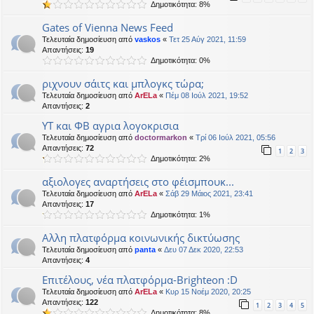
Δημοτικότητα: 8%
Gates of Vienna News Feed
Τελευταία δημοσίευση από
vaskos
«
Τετ 25 Αύγ 2021, 11:59
Απαντήσεις:
19
Δημοτικότητα: 0%
ριχνουν σάιτς και μπλογκς τώρα;
Τελευταία δημοσίευση από
ArELa
«
Πέμ 08 Ιούλ 2021, 19:52
Απαντήσεις:
2
ΥΤ και ΦΒ αγρια λογοκρισια
Τελευταία δημοσίευση από
doctormarkon
«
Τρί 06 Ιούλ 2021, 05:56
Απαντήσεις:
72
1
2
3
Δημοτικότητα: 2%
αξιολογες αναρτήσεις στο φέισμπουκ...
Τελευταία δημοσίευση από
ArELa
«
Σάβ 29 Μάιος 2021, 23:41
Απαντήσεις:
17
Δημοτικότητα: 1%
Αλλη πλατφόρμα κοινωνικής δικτύωσης
Τελευταία δημοσίευση από
panta
«
Δευ 07 Δεκ 2020, 22:53
Απαντήσεις:
4
Επιτέλους, νέα πλατφόρμα-Brighteon :D
Τελευταία δημοσίευση από
ArELa
«
Κυρ 15 Νοέμ 2020, 20:25
Απαντήσεις:
122
1
2
3
4
5
Δημοτικότητα: 8%