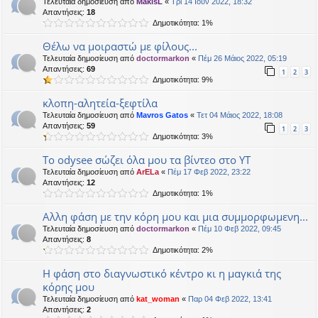
Τελευταία δημοσίευση από
MakisL
«
Τρί 14 Ιουν 2022, 18:32
Απαντήσεις:
18
Δημοτικότητα: 1%
Θέλω να μοιραστώ με φίλους...
Τελευταία δημοσίευση από
doctormarkon
«
Πέμ 26 Μάιος 2022, 05:19
Απαντήσεις:
69
1
2
3
Δημοτικότητα: 9%
κλοπη-αλητεία-ξεφτίλα
Τελευταία δημοσίευση από
Mavros Gatos
«
Τετ 04 Μάιος 2022, 18:08
Απαντήσεις:
59
1
2
3
Δημοτικότητα: 3%
Το odysee σώζει όλα μου τα βίντεο στο ΥΤ
Τελευταία δημοσίευση από
ArELa
«
Πέμ 17 Φεβ 2022, 23:22
Απαντήσεις:
12
Δημοτικότητα: 1%
Αλλη φάση με την κόρη μου και μια συμμορφωμενη...
Τελευταία δημοσίευση από
doctormarkon
«
Πέμ 10 Φεβ 2022, 09:45
Απαντήσεις:
8
Δημοτικότητα: 2%
Η φάση στο διαγνωστικό κέντρο κι η μαγκιά της
κόρης μου
Τελευταία δημοσίευση από
kat_woman
«
Παρ 04 Φεβ 2022, 13:41
Απαντήσεις:
2