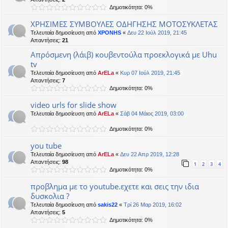
Δημοτικότητα: 0%
ΧΡΗΣΙΜΕΣ ΣΥΜΒΟΥΛΕΣ ΟΔΗΓΗΣΗΣ ΜΟΤΟΣΥΚΛΕΤΑΣ
Τελευταία δημοσίευση από
XPONHS
«
Δευ 22 Ιούλ 2019, 21:45
Απαντήσεις:
21
Απρόσμενη (λάιβ) κουβεντούλα προεκλογικά με Uhu
tv
Τελευταία δημοσίευση από
ArELa
«
Κυρ 07 Ιούλ 2019, 21:45
Απαντήσεις:
7
Δημοτικότητα: 0%
video urls for slide show
Τελευταία δημοσίευση από
ArELa
«
Σάβ 04 Μάιος 2019, 03:00
Δημοτικότητα: 0%
you tube
Τελευταία δημοσίευση από
ArELa
«
Δευ 22 Απρ 2019, 12:28
Απαντήσεις:
98
1
2
3
4
Δημοτικότητα: 0%
προβλημα με το youtube.εχετε και σεις την ιδια
δυσκολια ?
Τελευταία δημοσίευση από
sakis22
«
Τρί 26 Μαρ 2019, 16:02
Απαντήσεις:
5
Δημοτικότητα: 0%