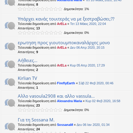
Τελευταία δημοσίευση από
Alexandra Maria
«
Τετ 20 Μάιος 2020, 10:48
Απαντήσεις:
8
Δημοτικότητα: 1%
Υπάρχει κανάς τουιτεράς να με ξεστραβώσει;??
Τελευταία δημοσίευση από
ArELa
«
Τετ 13 Μάιος 2020, 22:04
Απαντήσεις:
13
Δημοτικότητα: 0%
ερωτηση προς γιουτουμποκαναλάρχες μονο
Τελευταία δημοσίευση από
ArELa
«
Δευ 06 Απρ 2020, 20:15
Απαντήσεις:
9
Αήθειες...
Τελευταία δημοσίευση από
ArELa
«
Κυρ 05 Απρ 2020, 17:29
Απαντήσεις:
2
Kirlian TV
Τελευταία δημοσίευση από
FireflyEarth
«
Σάβ 22 Φεβ 2020, 00:46
Απαντήσεις:
1
Αλλο vasoula2908 και αλλο vassula...
Τελευταία δημοσίευση από
Alexandra Maria
«
Κυρ 02 Φεβ 2020, 16:58
Απαντήσεις:
23
Δημοτικότητα: 0%
Για τη Sossana M.
Τελευταία δημοσίευση από
SossanaM
«
Δευ 06 Ιαν 2020, 01:34
Απαντήσεις:
24