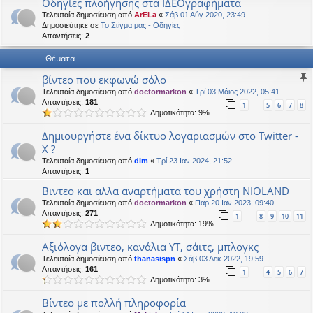
Οδηγίες πλοήγησης στα ΙΔΕΟγραφήματα
η
εις
Τελευταία δημοσίευση από
ArELa
«
Σάβ 01 Αύγ 2020, 23:49
Δημοσιεύτηκε σε
Το Στίγμα μας - Οδηγίες
Απαντήσεις:
2
Θέματα
βίντεο που εκφωνώ σόλο
Τελευταία δημοσίευση από
doctormarkon
«
Τρί 03 Μάιος 2022, 05:41
Απαντήσεις:
181
1
5
6
7
8
…
Δημοτικότητα: 9%
Δημιουργήστε ένα δίκτυο λογαριασμών στο Twitter -
X ?
Τελευταία δημοσίευση από
dim
«
Τρί 23 Ιαν 2024, 21:52
Απαντήσεις:
1
Βιντεο και αλλα αναρτήματα του χρήστη NIOLAND
Τελευταία δημοσίευση από
doctormarkon
«
Παρ 20 Ιαν 2023, 09:40
Απαντήσεις:
271
1
8
9
10
11
…
Δημοτικότητα: 19%
Αξιόλογα βιντεο, κανάλια ΥΤ, σάιτς, μπλογκς
Τελευταία δημοσίευση από
thanasispn
«
Σάβ 03 Δεκ 2022, 19:59
Απαντήσεις:
161
1
4
5
6
7
…
Δημοτικότητα: 3%
Βίντεο με πολλή πληροφορία