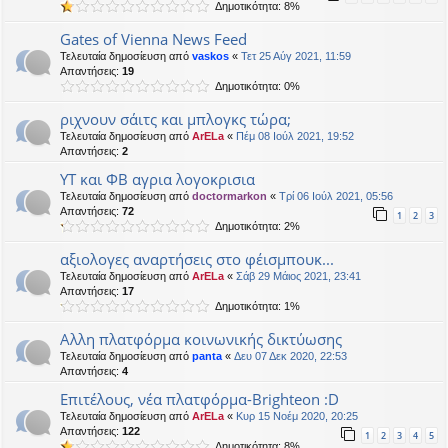
Δημοτικότητα: 8%
Gates of Vienna News Feed
Τελευταία δημοσίευση από
vaskos
«
Τετ 25 Αύγ 2021, 11:59
Απαντήσεις:
19
Δημοτικότητα: 0%
ριχνουν σάιτς και μπλογκς τώρα;
Τελευταία δημοσίευση από
ArELa
«
Πέμ 08 Ιούλ 2021, 19:52
Απαντήσεις:
2
ΥΤ και ΦΒ αγρια λογοκρισια
Τελευταία δημοσίευση από
doctormarkon
«
Τρί 06 Ιούλ 2021, 05:56
Απαντήσεις:
72
1
2
3
Δημοτικότητα: 2%
αξιολογες αναρτήσεις στο φέισμπουκ...
Τελευταία δημοσίευση από
ArELa
«
Σάβ 29 Μάιος 2021, 23:41
Απαντήσεις:
17
Δημοτικότητα: 1%
Αλλη πλατφόρμα κοινωνικής δικτύωσης
Τελευταία δημοσίευση από
panta
«
Δευ 07 Δεκ 2020, 22:53
Απαντήσεις:
4
Επιτέλους, νέα πλατφόρμα-Brighteon :D
Τελευταία δημοσίευση από
ArELa
«
Κυρ 15 Νοέμ 2020, 20:25
Απαντήσεις:
122
1
2
3
4
5
Δημοτικότητα: 8%