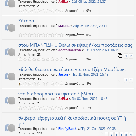
Τελευταία δημοσίευση από
ArELa
«
Σάβ 08 Ιαν 2022, 23:37
Απαντήσεις:
2
Δημοτικότητα: 0%
Ζήτησα . . . .
Τελευταία δημοσίευση από
MakisL
«
Σάβ 08 Ιαν 2022, 20:14
Δημοτικότητα: 0%
στου ΜΠΑΝΤΙΔΗ... Θέλω σκεψεις ή/και προτάσεις σας
Τελευταία δημοσίευση από
doctormarkon
«
Πέμ 09 Δεκ 2021, 06:19
Απαντήσεις:
31
1
2
Δημοτικότητα: 2%
Εδώ θα θέσετε ερωτήματα για τον Τζέρι Μαρζίνσκι
Τελευταία δημοσίευση από
Jason
«
Πέμ 11 Νοέμ 2021, 15:42
Απαντήσεις:
35
1
2
Δημοτικότητα: 3%
νεα διαδρομάρα του φατσοβιβλίου
Τελευταία δημοσίευση από
ArELa
«
Τετ 03 Νοέμ 2021, 10:43
Απαντήσεις:
7
Δημοτικότητα: 1%
θλιβερα, εξοργιστικά ή ξεκαρδιστικά ποστς σε ΥΤ ή
φβ
Τελευταία δημοσίευση από
FireflyEarth
«
Πέμ 21 Οκτ 2021, 00:36
Απαντήσεις:
141
1
2
3
4
5
6