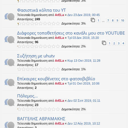
Δημοτικότητα: 3%
Φασιστικά κόλπα του ΥΤ
Τελευταία δημοσίευση από
ArELa
«
Δευ 23 Δεκ 2019, 00:45
Απαντήσεις:
249
1
7
8
9
10
…
Δημοτικότητα: 3%
Διάφορες τοποθετήσεις στο κανάλι μου στο YOUTUBE
Τελευταία δημοσίευση από
ArELa
«
Τρί 03 Δεκ 2019, 15:20
Απαντήσεις:
96
1
2
3
4
Δημοτικότητα: 2%
Συζήτηση με uhutv
Τελευταία δημοσίευση από
ArELa
«
Κυρ 13 Οκτ 2019, 11:28
Απαντήσεις:
17
Δημοτικότητα: 1%
Επίκαιρες κουβένετες στο φατσοβιβλίο
Τελευταία δημοσίευση από
ArELa
«
Τρί 01 Οκτ 2019, 10:06
Απαντήσεις:
2
Πόλεμος...
Τελευταία δημοσίευση από
ArELa
«
Δευ 02 Σεπ 2019, 01:11
Απαντήσεις:
23
Δημοτικότητα: 2%
ΒΑΓΓΕΛΗΣ ΑΒΡΑΜΑΚΗΣ
Τελευταία δημοσίευση από
ArELa
«
Δευ 12 Αύγ 2019, 10:12
Απαντήσεις:
2