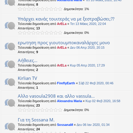
Τελευταία δημοσίευση από
Alexandra Maria
«
Τετ 20 Μάιος 2020, 10:48
Απαντήσεις:
8
Δημοτικότητα: 1%
Υπάρχει κανάς τουιτεράς να με ξεστραβώσει;??
Τελευταία δημοσίευση από
ArELa
«
Τετ 13 Μάιος 2020, 22:04
Απαντήσεις:
13
Δημοτικότητα: 0%
ερωτηση προς γιουτουμποκαναλάρχες μονο
Τελευταία δημοσίευση από
ArELa
«
Δευ 06 Απρ 2020, 20:15
Απαντήσεις:
9
Αήθειες...
Τελευταία δημοσίευση από
ArELa
«
Κυρ 05 Απρ 2020, 17:29
Απαντήσεις:
2
Kirlian TV
Τελευταία δημοσίευση από
FireflyEarth
«
Σάβ 22 Φεβ 2020, 00:46
Απαντήσεις:
1
Αλλο vasoula2908 και αλλο vassula...
Τελευταία δημοσίευση από
Alexandra Maria
«
Κυρ 02 Φεβ 2020, 16:58
Απαντήσεις:
23
Δημοτικότητα: 0%
Για τη Sossana M.
Τελευταία δημοσίευση από
SossanaM
«
Δευ 06 Ιαν 2020, 01:34
Απαντήσεις:
24