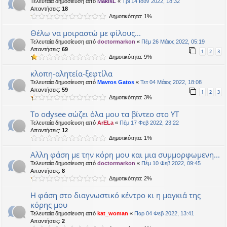
Τελευταία δημοσίευση από
MakisL
«
Τρί 14 Ιουν 2022, 18:32
Απαντήσεις:
18
Δημοτικότητα: 1%
Θέλω να μοιραστώ με φίλους...
Τελευταία δημοσίευση από
doctormarkon
«
Πέμ 26 Μάιος 2022, 05:19
Απαντήσεις:
69
1
2
3
Δημοτικότητα: 9%
κλοπη-αλητεία-ξεφτίλα
Τελευταία δημοσίευση από
Mavros Gatos
«
Τετ 04 Μάιος 2022, 18:08
Απαντήσεις:
59
1
2
3
Δημοτικότητα: 3%
Το odysee σώζει όλα μου τα βίντεο στο ΥΤ
Τελευταία δημοσίευση από
ArELa
«
Πέμ 17 Φεβ 2022, 23:22
Απαντήσεις:
12
Δημοτικότητα: 1%
Αλλη φάση με την κόρη μου και μια συμμορφωμενη...
Τελευταία δημοσίευση από
doctormarkon
«
Πέμ 10 Φεβ 2022, 09:45
Απαντήσεις:
8
Δημοτικότητα: 2%
Η φάση στο διαγνωστικό κέντρο κι η μαγκιά της
κόρης μου
Τελευταία δημοσίευση από
kat_woman
«
Παρ 04 Φεβ 2022, 13:41
Απαντήσεις:
2