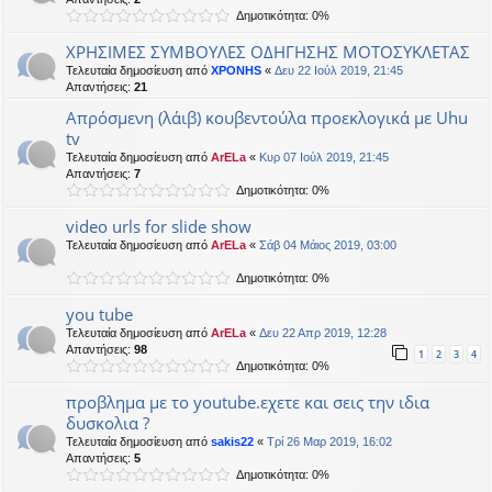
Δημοτικότητα: 0%
ΧΡΗΣΙΜΕΣ ΣΥΜΒΟΥΛΕΣ ΟΔΗΓΗΣΗΣ ΜΟΤΟΣΥΚΛΕΤΑΣ
Τελευταία δημοσίευση από
XPONHS
«
Δευ 22 Ιούλ 2019, 21:45
Απαντήσεις:
21
Απρόσμενη (λάιβ) κουβεντούλα προεκλογικά με Uhu
tv
Τελευταία δημοσίευση από
ArELa
«
Κυρ 07 Ιούλ 2019, 21:45
Απαντήσεις:
7
Δημοτικότητα: 0%
video urls for slide show
Τελευταία δημοσίευση από
ArELa
«
Σάβ 04 Μάιος 2019, 03:00
Δημοτικότητα: 0%
you tube
Τελευταία δημοσίευση από
ArELa
«
Δευ 22 Απρ 2019, 12:28
Απαντήσεις:
98
1
2
3
4
Δημοτικότητα: 0%
προβλημα με το youtube.εχετε και σεις την ιδια
δυσκολια ?
Τελευταία δημοσίευση από
sakis22
«
Τρί 26 Μαρ 2019, 16:02
Απαντήσεις:
5
Δημοτικότητα: 0%