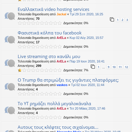
Εναλλακτικά video hosting services
Τελευταία δημοσίευση από
Jackal
«
Τρί 29 Σεπ 2020, 16:25
Απαντήσεις:
70
1
2
3
Δημοτικότητα: 0%
Φασιστικά κόλπα του facebook
Τελευταία δημοσίευση από
ArELa
«
Κυρ 02 Αύγ 2020, 15:57
Απαντήσεις:
17
Δημοτικότητα: 0%
Live streaming στο κανάλι μου
Τελευταία δημοσίευση από
ArELa
«
Παρ 19 Ιουν 2020, 16:41
Απαντήσεις:
299
1
9
10
11
12
…
Δημοτικότητα: 7%
O Trump θα στριμώξει τις γιγάντιες πλατφόρμες;
Τελευταία δημοσίευση από
vaskos
«
Τρί 02 Ιουν 2020, 11:44
Απαντήσεις:
4
Δημοτικότητα: 0%
Το ΥΤ ρημάζει πολλά μεγαλοκάναλα
Τελευταία δημοσίευση από
ArELa
«
Τετ 20 Μάιος 2020, 17:46
Απαντήσεις:
4
Δημοτικότητα: 0%
Αυτους τους κλέφτες τους σιχαίνομαι...