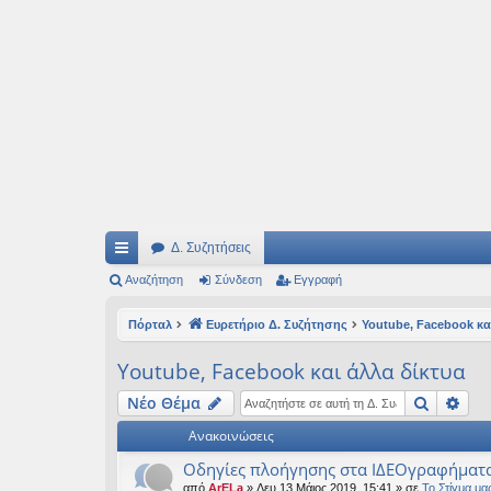
Ιδεογραφήματα
Αυτός ο τόπος φιλοδοξεί να ανοίγει μονοπάτια για τα συναρπαστικά και όμ
Δ. Συζητήσεις
ρή
Αναζήτηση
Σύνδεση
Εγγραφή
γο
Πόρταλ
Ευρετήριο Δ. Συζήτησης
Youtube, Facebook κα
ρε
Youtube, Facebook και άλλα δίκτυα
ς
Αναζήτ
Ειδ
Νέο Θέμα
συ
Ανακοινώσεις
νδ
Οδηγίες πλοήγησης στα ΙΔΕΟγραφήματ
έσ
από
ArELa
» Δευ 13 Μάιος 2019, 15:41 » σε
Το Στίγμα μα