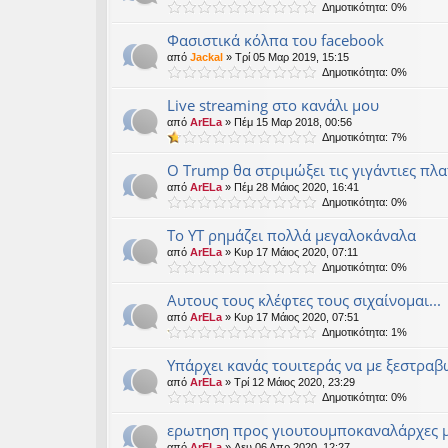
Δημοτικότητα: 0%
Φασιστικά κόλπα του facebook
από
Jackal
» Τρί 05 Μαρ 2019, 15:15
Δημοτικότητα: 0%
Live streaming στο κανάλι μου
από
ArELa
» Πέμ 15 Μαρ 2018, 00:56
Δημοτικότητα: 7%
O Trump θα στριμώξει τις γιγάντιες πλ
από
ArELa
» Πέμ 28 Μάιος 2020, 16:41
Δημοτικότητα: 0%
Το ΥΤ ρημάζει πολλά μεγαλοκάναλα
από
ArELa
» Κυρ 17 Μάιος 2020, 07:11
Δημοτικότητα: 0%
Αυτους τους κλέφτες τους σιχαίνομαι...
από
ArELa
» Κυρ 17 Μάιος 2020, 07:51
Δημοτικότητα: 1%
Υπάρχει κανάς τουιτεράς να με ξεστραβώ
από
ArELa
» Τρί 12 Μάιος 2020, 23:29
Δημοτικότητα: 0%
ερωτηση προς γιουτουμποκαναλάρχες 
από
ArELa
» Δευ 06 Απρ 2020, 12:27