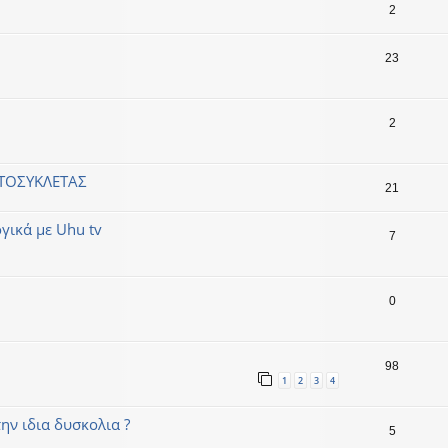
2
23
2
ΤΟΣΥΚΛΕΤΑΣ
21
γικά με Uhu tv
7
0
98
1
2
3
4
την ιδια δυσκολια ?
5