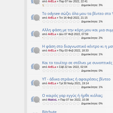
από
ArELa
» Παρ 07 Ιαν 2022, 22:41
Δημοτικότητα: 3%
Το odysee σώζει όλα μου τα βίντεο στο 
από
ArELa
» Τετ 16 Φεβ 2022, 21:15
Δημοτικότητα: 1%
Αλλη φάση με την κόρη μου και μια συ
από
ArELa
» Δευ 07 Φεβ 2022, 07:59
Δημοτικότητα: 2%
Η φάση στο διαγνωστικό κέντρο κι η μα
από
ArELa
» Πέμ 03 Φεβ 2022, 18:33
Δημοτικότητα: 1%
Και το τουίτερ σε στέλνει με συνοπτικές
από
ArELa
» Σάβ 22 Ιαν 2022, 02:04
Δημοτικότητα: 0%
ΥΤ - άδικα στράικς ή αφαιρέσεις βίντεο
από
ArELa
» Τρί 30 Νοέμ 2021, 19:14
Δημοτικότητα: 1%
Ο καιρός γαρ εγγύς ή ήρθε κιόλας;
από
MakisL
» Παρ 07 Ιαν 2022, 10:38
Δημοτικότητα: 0%
Bitchute