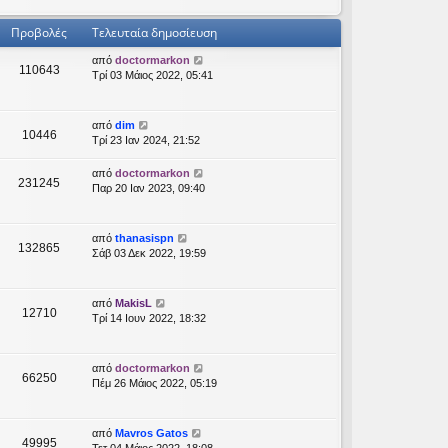
Προβολές
Τελευταία δημοσίευση
από
doctormarkon
110643
Τρί 03 Μάιος 2022, 05:41
από
dim
10446
Τρί 23 Ιαν 2024, 21:52
από
doctormarkon
231245
Παρ 20 Ιαν 2023, 09:40
από
thanasispn
132865
Σάβ 03 Δεκ 2022, 19:59
από
MakisL
12710
Τρί 14 Ιουν 2022, 18:32
από
doctormarkon
66250
Πέμ 26 Μάιος 2022, 05:19
από
Mavros Gatos
49995