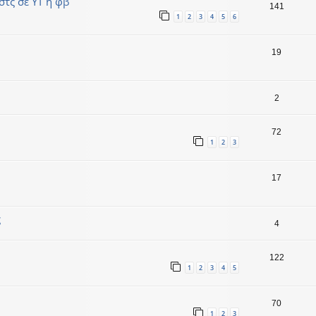
στς σε ΥΤ ή φβ
141
1
2
3
4
5
6
19
2
72
1
2
3
17
ς
4
122
1
2
3
4
5
70
1
2
3