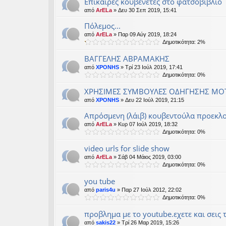
Επίκαιρες κουβένετες στο φατσοβιβλίο
από
ArELa
» Δευ 30 Σεπ 2019, 15:41
Πόλεμος...
από
ArELa
» Παρ 09 Αύγ 2019, 18:24
Δημοτικότητα: 2%
ΒΑΓΓΕΛΗΣ ΑΒΡΑΜΑΚΗΣ
από
XPONHS
» Τρί 23 Ιούλ 2019, 17:41
Δημοτικότητα: 0%
ΧΡΗΣΙΜΕΣ ΣΥΜΒΟΥΛΕΣ ΟΔΗΓΗΣΗΣ ΜΟ
από
XPONHS
» Δευ 22 Ιούλ 2019, 21:15
Απρόσμενη (λάιβ) κουβεντούλα προεκλο
από
ArELa
» Κυρ 07 Ιούλ 2019, 18:32
Δημοτικότητα: 0%
video urls for slide show
από
ArELa
» Σάβ 04 Μάιος 2019, 03:00
Δημοτικότητα: 0%
you tube
από
paris4u
» Παρ 27 Ιούλ 2012, 22:02
Δημοτικότητα: 0%
προβλημα με το youtube.εχετε και σεις 
από
sakis22
» Τρί 26 Μαρ 2019, 15:26