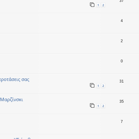
37
1
2
4
2
0
προτάσεις σας
31
1
2
 Μαρζίνσκι
35
1
2
7