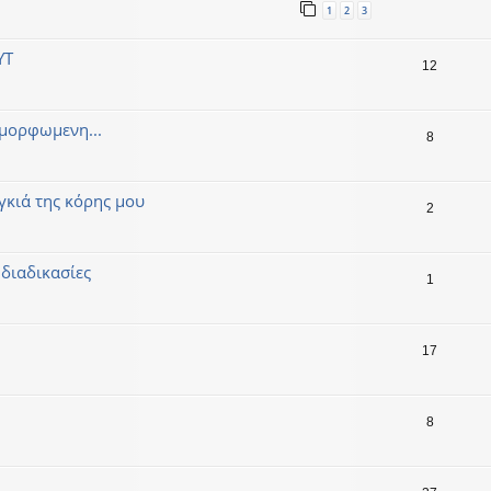
1
2
3
ΥΤ
12
μμορφωμενη...
8
γκιά της κόρης μου
2
 διαδικασίες
1
17
8