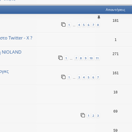
Απαντήσεις
181
1
4
5
6
7
8
…
ο Twitter - X ?
1
τη NIOLAND
271
1
7
8
9
10
11
…
λογκς
161
1
3
4
5
6
7
…
18
69
1
2
3
59