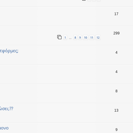
17
299
1
8
9
10
11
12
…
ατφόρμες;
4
4
8
σει;??
13
μονο
9