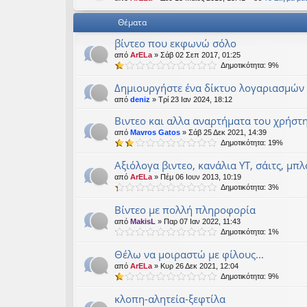
εις
Θέματα
βίντεο που εκφωνώ σόλο
από
ArELa
» Σάβ 02 Σεπ 2017, 01:25
Δημοτικότητα: 9%
Δημιουργήστε ένα δίκτυο λογαριασμών στ
από
deniz
» Τρί 23 Ιαν 2024, 18:12
Βιντεο και αλλα αναρτήματα του χρήσ
από
Mavros Gatos
» Σάβ 25 Δεκ 2021, 14:39
Δημοτικότητα: 19%
Αξιόλογα βιντεο, κανάλια ΥΤ, σάιτς, μπ
από
ArELa
» Πέμ 06 Ιουν 2013, 10:19
Δημοτικότητα: 3%
Βίντεο με πολλή πληροφορία
από
MakisL
» Παρ 07 Ιαν 2022, 11:43
Δημοτικότητα: 1%
Θέλω να μοιραστώ με φίλους...
από
ArELa
» Κυρ 26 Δεκ 2021, 12:04
Δημοτικότητα: 9%
κλοπη-αλητεία-ξεφτίλα