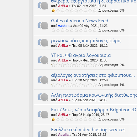
θλιβερα, εξοργιστικά ή ξεκαρδιστικά πο
από
ArELa
» Τρί 02 Ιουν 2015, 11:54
Δημοτικότητα: 8%
Gates of Vienna News Feed
από
vaskos
» Δευ 09 Αύγ 2021, 11:21
Δημοτικότητα: 0%
ριχνουν σάιτς και μπλογκς τώρα;
από
ArELa
» Πέμ 08 Ιούλ 2021, 19:12
ΥΤ και ΦΒ αγρια λογοκρισια
από
ArELa
» Παρ 07 Φεβ 2020, 11:03
Δημοτικότητα: 2%
αξιολογες αναρτήσεις στο φέισμπουκ...
από
ArELa
» Κυρ 28 Μαρ 2021, 12:59
Δημοτικότητα: 1%
Αλλη πλατφόρμα κοινωνικής δικτύωση
από
ArELa
» Κυρ 06 Δεκ 2020, 14:05
Επιτέλους, νέα πλατφόρμα-Brighteon :D
από
ArELa
» Παρ 08 Νοέμ 2019, 23:47
Δημοτικότητα: 8%
Εναλλακτικά video hosting services
από
Aquila
» Τετ 01 Αύγ 2018, 15:22