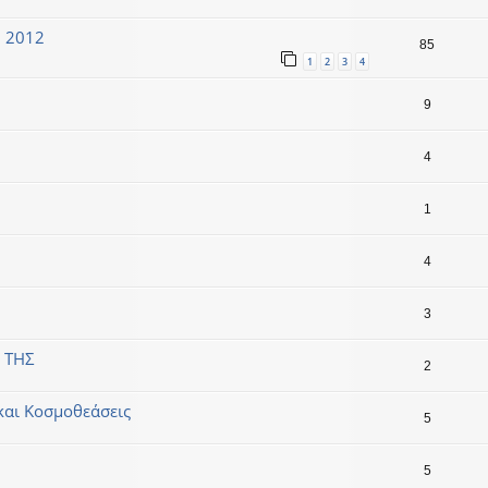
η 2012
85
1
2
3
4
9
4
1
4
3
 ΤΗΣ
2
 και Κοσμοθεάσεις
5
5