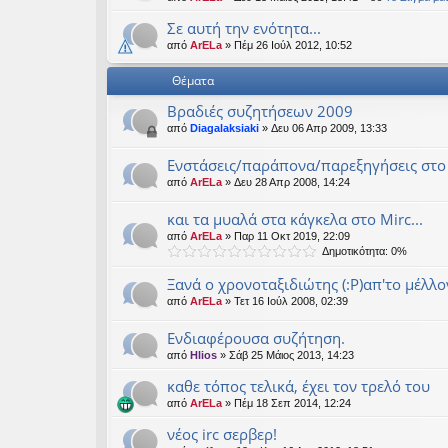
εις
Σε αυτή την ενότητα...
από
ArELa
» Πέμ 26 Ιούλ 2012, 10:52
Θέματα
Βραδιές συζητήσεων 2009
από
Diagalaksiaki
» Δευ 06 Απρ 2009, 13:33
Eνστάσεις/παράπονα/παρεξηγήσεις στο 
από
ArELa
» Δευ 28 Απρ 2008, 14:24
και τα μυαλά στα κάγκελα στο Mirc...
από
ArELa
» Παρ 11 Οκτ 2019, 22:09
Δημοτικότητα: 0%
Ξανά ο χρονοταξιδιώτης (:Ρ)απ'το μέλλο
από
ArELa
» Τετ 16 Ιούλ 2008, 02:39
Ενδιαφέρουσα συζήτηση.
από
Hlios
» Σάβ 25 Μάιος 2013, 14:23
καθε τόπος τελικά, έχει τον τρελό του
από
ArELa
» Πέμ 18 Σεπ 2014, 12:24
νέος irc σερβερ!