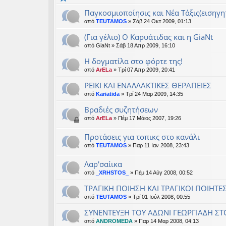
Παγκοσμιοποίησις και Νέα Τάξις(εισηγ
από
TEUTAMOS
» Σάβ 24 Οκτ 2009, 01:13
(Για γέλιο) Ο Καρυάτιδας και η GiaNt
από
GiaNt
» Σάβ 18 Απρ 2009, 16:10
Η δογματίλα στο φόρτε της!
από
ArELa
» Τρί 07 Απρ 2009, 20:41
ΡΕΙΚΙ ΚΑΙ ΕΝΑΛΛΑΚΤΙΚΕΣ ΘΕΡΑΠΕΙΕΣ
από
Kariatida
» Τρί 24 Μαρ 2009, 14:35
Βραδιές συζητήσεων
από
ArELa
» Πέμ 17 Μάιος 2007, 19:26
Προτάσεις για τοπικς στο κανάλι
από
TEUTAMOS
» Παρ 11 Ιαν 2008, 23:43
Λαρ'σαίικα
από
_XRHSTOS_
» Πέμ 14 Αύγ 2008, 00:52
ΤΡΑΓΙΚΗ ΠΟΙΗΣΗ ΚΑΙ ΤΡΑΓΙΚΟΙ ΠΟΙΗΤΕ
από
TEUTAMOS
» Τρί 01 Ιούλ 2008, 00:55
ΣΥΝΕΝΤΕΥΞΗ ΤΟΥ ΑΔΩΝΙ ΓΕΩΡΓΙΑΔΗ ΣΤ
από
ANDROMEDA
» Παρ 14 Μαρ 2008, 04:13