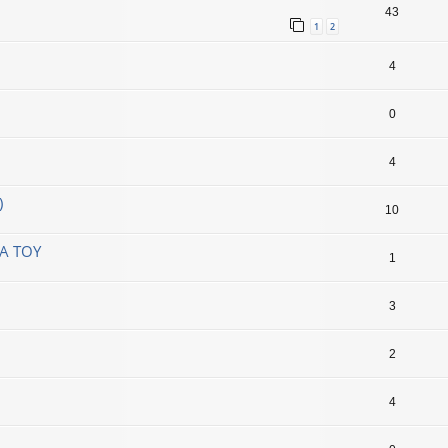
43
1
2
4
0
4
)
10
ΙΑ ΤΟΥ
1
3
2
4