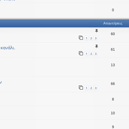
0
Απαντήσεις
60
1
2
3
κανάλι.
61
1
2
3
13
ν
66
1
2
3
8
10
9