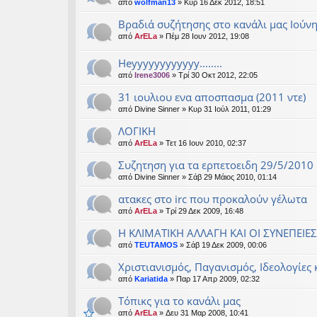
από
wolfman13
» Κυρ 16 Δεκ 2012, 18:51
Βραδιά συζήτησης στο κανάλι μας Ιούν
από
ArELa
» Πέμ 28 Ιουν 2012, 19:08
Heyyyyyyyyyyyy........
από
Irene3006
» Τρί 30 Οκτ 2012, 22:05
31 ιουλιου ενα αποσπασμα (2011 ντε)
από
Divine Sinner
» Κυρ 31 Ιούλ 2011, 01:29
ΛΟΓΙΚΗ
από
ArELa
» Τετ 16 Ιουν 2010, 02:37
Συζητηση για τα ερπετοειδη 29/5/2010
από
Divine Sinner
» Σάβ 29 Μάιος 2010, 01:14
ατακες στο irc που προκαλούν γέλωτα
από
ArELa
» Τρί 29 Δεκ 2009, 16:48
Η ΚΛΙΜΑΤΙΚΗ ΑΛΛΑΓΗ ΚΑΙ ΟΙ ΣΥΝΕΠΕΙΕΣ
από
TEUTAMOS
» Σάβ 19 Δεκ 2009, 00:06
Χριστιανισμός, Παγανισμός, Ιδεολογίες
από
Kariatida
» Παρ 17 Απρ 2009, 02:32
Τόπικς για το κανάλι μας
από
ArELa
» Δευ 31 Μαρ 2008, 10:41