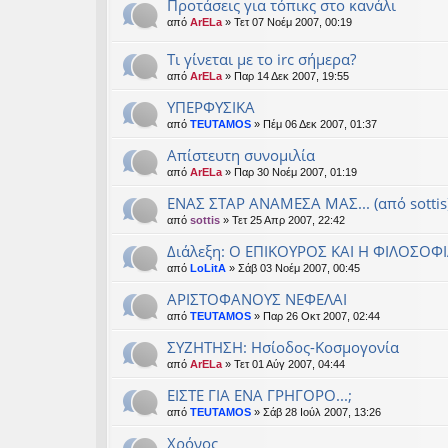
Προτάσεις για τόπικς στο κανάλι
από
ArELa
» Τετ 07 Νοέμ 2007, 00:19
Τι γίνεται με το irc σήμερα?
από
ArELa
» Παρ 14 Δεκ 2007, 19:55
ΥΠΕΡΦΥΣΙΚΑ
από
TEUTAMOS
» Πέμ 06 Δεκ 2007, 01:37
Απίστευτη συνομιλία
από
ArELa
» Παρ 30 Νοέμ 2007, 01:19
ΕΝΑΣ ΣΤΑΡ ΑΝΑΜΕΣΑ ΜΑΣ... (από sottis
από
sottis
» Τετ 25 Απρ 2007, 22:42
Διάλεξη: O EΠΙΚΟΥΡΟΣ ΚΑΙ Η ΦΙΛΟΣΟΦ
από
LoLitA
» Σάβ 03 Νοέμ 2007, 00:45
ΑΡΙΣΤΟΦΑΝΟΥΣ ΝΕΦΕΛΑΙ
από
TEUTAMOS
» Παρ 26 Οκτ 2007, 02:44
ΣΥΖΗΤΗΣΗ: Ησίοδος-Κοσμογονία
από
ArELa
» Τετ 01 Αύγ 2007, 04:44
ΕΙΣΤΕ ΓΙΑ ΕΝΑ ΓΡΗΓΟΡΟ...;
από
TEUTAMOS
» Σάβ 28 Ιούλ 2007, 13:26
Χρόνος