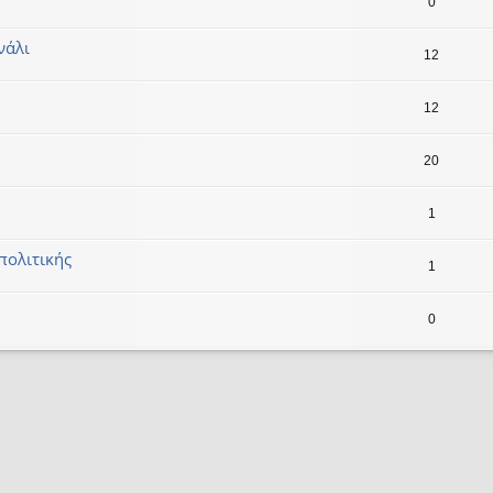
0
νάλι
12
12
20
1
πολιτικής
1
0