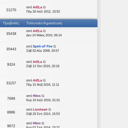
από
ArELa
21270
Πέμ 26 Ιούλ 2012, 10:52
Προβολές
Τελευταία δημοσίευση
από
ArELa
35438
Δευ 24 Μάιος 2010, 09:14
από
Spirit oF Fire
35443
Σάβ 02 Αύγ 2008, 20:57
από
ArELa
9324
Σάβ 12 Οκτ 2019, 20:16
από
ArELa
31157
Πέμ 15 Φεβ 2018, 11:11
από
Hlios
7689
Κυρ 10 Ιούλ 2016, 01:01
από
Lionheart
8886
Σάβ 20 Σεπ 2014, 15:53
από
Hlios
9672
Κυρ 07 Σεπ 2014, 23:27