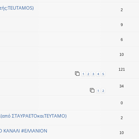
ητής:TEUTAMOS)
2
9
6
10
121
1
2
3
4
5
34
1
2
0
Σ(από ΣΤΑΥΡΑΕΤΟκαιΤΕΥΤΑMO)
2
Ο ΚΑΝΑΛΙ #ΕΛΛΑΝΙΟΝ
10