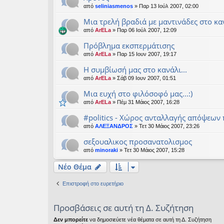
από
seliniasmenos
» Παρ 13 Ιούλ 2007, 02:00
Μια τρελή βραδιά με μαντινάδες στο κα
από
ArELa
» Παρ 06 Ιούλ 2007, 12:09
Πρόβλημα εκσπερμάτισης
από
ArELa
» Παρ 15 Ιουν 2007, 19:17
H συμβίωσή μας στο κανάλι...
από
ArELa
» Σάβ 09 Ιουν 2007, 01:51
Μια ευχή στο φιλόσοφό μας...:)
από
ArELa
» Πέμ 31 Μάιος 2007, 16:28
#politics - Χώρος ανταλλαγής απόψεων 
από
ΑΛΕΞΑΝΔΡΟΣ
» Τετ 30 Μάιος 2007, 23:26
σεξουαλικος προσανατολισμος
από
minoraki
» Τετ 30 Μάιος 2007, 15:28
Νέο Θέμα
Επιστροφή στο ευρετήριο
Προσβάσεις σε αυτή τη Δ. Συζήτηση
Δεν μπορείτε
να δημοσιεύετε νέα θέματα σε αυτή τη Δ. Συζήτηση