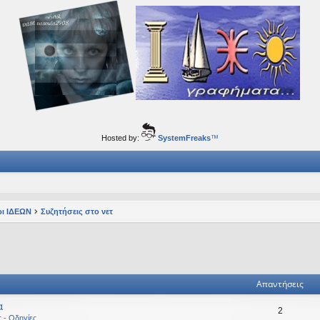
ορφα ταξίδια του νού...
Hosted by:
SystemFreaks
™
ι ΙΔΕΩΝ
Συζητήσεις στο νετ
ηση
ική αναζήτηση
Απαντήσεις
α
2
ς - Οδηγίες