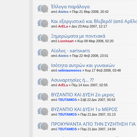
Έλλογα παράλογα
από
Aiolos
» Παρ 21 Μαρ 2008, 20:42
Και εξοργιστικό και θλιβερό! (από ΑρΕλα
από
ArELa
» Δευ 23 Απρ 2007, 12:17
Ξημερώματα με ποντιακά
από
Lionheart
» Κυρ 09 Μαρ 2008, 02:20
Αίολος - xarisxaris
από
Aiolos
» Παρ 22 Φεβ 2008, 23:01
Iσότητα αντρών και γυναικών
από
seliniasmenos
» Κυρ 17 Φεβ 2008, 03:48
Ασυναρτησίες ή... ??
από
ArELa
» Πέμ 14 Ιουν 2007, 02:55
ΒΥΖΑΝΤΙΟ ΚΑΙ ΔΥΣΗ 2ο μερος
από
TEUTAMOS
» Σάβ 22 Δεκ 2007, 00:53
ΒΥΖΑΝΤΙΟ ΚΑΙ ΔΥΣΗ 1ο ΜΕΡΟΣ
από
TEUTAMOS
» Παρ 21 Δεκ 2007, 01:13
ΠΡΟΚΥΨΑΝΤΑ ΑΠΟ ΤΗΝ ΣΥΖΗΤΗΣΗ ΓΙΑ 
από
TEUTAMOS
» Παρ 21 Δεκ 2007, 14:04