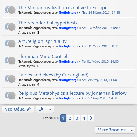
The Minoan civilization is native to Europe
Τελευταία δημοσίευση από
firefightergr
«
Πέμ 16 Μάιος 2013, 14:48
The Neanderthal hypothesis
Τελευταία δημοσίευση από
firefightergr
«
Δευ 13 Μάιος 2013, 09:09
Απαντήσεις:
1
Art ,religion ,sprituality
Τελευταία δημοσίευση από
firefightergr
«
Σάβ 11 Μάιος 2013, 11:15
Illuminati Mind Control
Τελευταία δημοσίευση από
firefightergr
«
Τετ 01 Μάιος 2013, 18:08
Απαντήσεις:
6
Fairies and elves (by Cursingland)
Τελευταία δημοσίευση από
firefightergr
«
Δευ 29 Απρ 2013, 11:50
Απαντήσεις:
4
Religious Metaphysics a lecture by:Jonathan Barlow
Τελευταία δημοσίευση από
firefightergr
«
Σάβ 27 Απρ 2013, 14:01
Νέο Θέμα
2
3
4
1
Επόμενη
166 θέματα
Μετάβαση σε