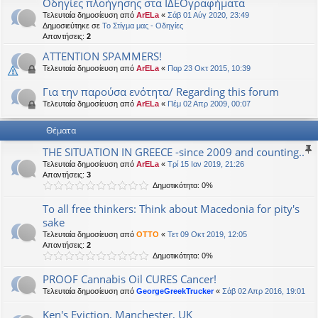
Οδηγίες πλοήγησης στα ΙΔΕΟγραφήματα
η
εις
Τελευταία δημοσίευση από
ArELa
«
Σάβ 01 Αύγ 2020, 23:49
Δημοσιεύτηκε σε
Το Στίγμα μας - Οδηγίες
Απαντήσεις:
2
ATTENTION SPAMMERS!
Τελευταία δημοσίευση από
ArELa
«
Παρ 23 Οκτ 2015, 10:39
Για την παρούσα ενότητα/ Regarding this forum
Τελευταία δημοσίευση από
ArELa
«
Πέμ 02 Απρ 2009, 00:07
Θέματα
THE SITUATION IN GREECE -since 2009 and counting..
Τελευταία δημοσίευση από
ArELa
«
Τρί 15 Ιαν 2019, 21:26
Απαντήσεις:
3
Δημοτικότητα: 0%
To all free thinkers: Think about Macedonia for pity's
sake
Τελευταία δημοσίευση από
OTTO
«
Τετ 09 Οκτ 2019, 12:05
Απαντήσεις:
2
Δημοτικότητα: 0%
PROOF Cannabis Oil CURES Cancer!
Τελευταία δημοσίευση από
GeorgeGreekTrucker
«
Σάβ 02 Απρ 2016, 19:01
Ken's Eviction, Manchester, UK