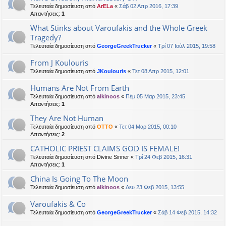
Τελευταία δημοσίευση από
ArELa
«
Σάβ 02 Απρ 2016, 17:39
Απαντήσεις:
1
What Stinks about Varoufakis and the Whole Greek
Tragedy?
Τελευταία δημοσίευση από
GeorgeGreekTrucker
«
Τρί 07 Ιούλ 2015, 19:58
From J Koulouris
Τελευταία δημοσίευση από
JKoulouris
«
Τετ 08 Απρ 2015, 12:01
Humans Are Not From Earth
Τελευταία δημοσίευση από
alkinoos
«
Πέμ 05 Μαρ 2015, 23:45
Απαντήσεις:
1
They Are Not Human
Τελευταία δημοσίευση από
OTTO
«
Τετ 04 Μαρ 2015, 00:10
Απαντήσεις:
2
CATHOLIC PRIEST CLAIMS GOD IS FEMALE!
Τελευταία δημοσίευση από
Divine Sinner
«
Τρί 24 Φεβ 2015, 16:31
Απαντήσεις:
1
China Is Going To The Moon
Τελευταία δημοσίευση από
alkinoos
«
Δευ 23 Φεβ 2015, 13:55
Varoufakis & Co
Τελευταία δημοσίευση από
GeorgeGreekTrucker
«
Σάβ 14 Φεβ 2015, 14:32