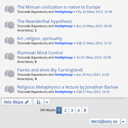
The Minoan civilization is native to Europe
Τελευταία δημοσίευση από
firefightergr
«
Πέμ 16 Μάιος 2013, 14:48
The Neanderthal hypothesis
Τελευταία δημοσίευση από
firefightergr
«
Δευ 13 Μάιος 2013, 09:09
Απαντήσεις:
1
Art ,religion ,sprituality
Τελευταία δημοσίευση από
firefightergr
«
Σάβ 11 Μάιος 2013, 11:15
Illuminati Mind Control
Τελευταία δημοσίευση από
firefightergr
«
Τετ 01 Μάιος 2013, 18:08
Απαντήσεις:
6
Fairies and elves (by Cursingland)
Τελευταία δημοσίευση από
firefightergr
«
Δευ 29 Απρ 2013, 11:50
Απαντήσεις:
4
Religious Metaphysics a lecture by:Jonathan Barlow
Τελευταία δημοσίευση από
firefightergr
«
Σάβ 27 Απρ 2013, 14:01
Νέο Θέμα
2
3
4
1
Επόμενη
166 θέματα
Μετάβαση σε