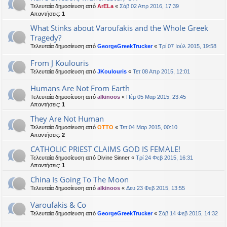
Τελευταία δημοσίευση από
ArELa
«
Σάβ 02 Απρ 2016, 17:39
Απαντήσεις:
1
What Stinks about Varoufakis and the Whole Greek
Tragedy?
Τελευταία δημοσίευση από
GeorgeGreekTrucker
«
Τρί 07 Ιούλ 2015, 19:58
From J Koulouris
Τελευταία δημοσίευση από
JKoulouris
«
Τετ 08 Απρ 2015, 12:01
Humans Are Not From Earth
Τελευταία δημοσίευση από
alkinoos
«
Πέμ 05 Μαρ 2015, 23:45
Απαντήσεις:
1
They Are Not Human
Τελευταία δημοσίευση από
OTTO
«
Τετ 04 Μαρ 2015, 00:10
Απαντήσεις:
2
CATHOLIC PRIEST CLAIMS GOD IS FEMALE!
Τελευταία δημοσίευση από
Divine Sinner
«
Τρί 24 Φεβ 2015, 16:31
Απαντήσεις:
1
China Is Going To The Moon
Τελευταία δημοσίευση από
alkinoos
«
Δευ 23 Φεβ 2015, 13:55
Varoufakis & Co
Τελευταία δημοσίευση από
GeorgeGreekTrucker
«
Σάβ 14 Φεβ 2015, 14:32