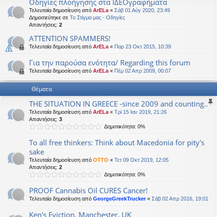
Οδηγίες πλοήγησης στα ΙΔΕΟγραφήματα
η
εις
Τελευταία δημοσίευση από
ArELa
«
Σάβ 01 Αύγ 2020, 23:49
Δημοσιεύτηκε σε
Το Στίγμα μας - Οδηγίες
Απαντήσεις:
2
ATTENTION SPAMMERS!
Τελευταία δημοσίευση από
ArELa
«
Παρ 23 Οκτ 2015, 10:39
Για την παρούσα ενότητα/ Regarding this forum
Τελευταία δημοσίευση από
ArELa
«
Πέμ 02 Απρ 2009, 00:07
Θέματα
THE SITUATION IN GREECE -since 2009 and counting..
Τελευταία δημοσίευση από
ArELa
«
Τρί 15 Ιαν 2019, 21:26
Απαντήσεις:
3
Δημοτικότητα: 0%
To all free thinkers: Think about Macedonia for pity's
sake
Τελευταία δημοσίευση από
OTTO
«
Τετ 09 Οκτ 2019, 12:05
Απαντήσεις:
2
Δημοτικότητα: 0%
PROOF Cannabis Oil CURES Cancer!
Τελευταία δημοσίευση από
GeorgeGreekTrucker
«
Σάβ 02 Απρ 2016, 19:01
Ken's Eviction, Manchester, UK