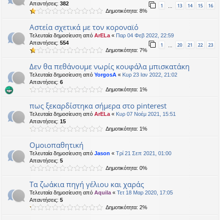
Απαντήσεις:
382
1
13
14
15
16
…
Δημοτικότητα: 8%
Αστεία σχετικά με τον κοροναϊό
Τελευταία δημοσίευση από
ArELa
«
Παρ 04 Φεβ 2022, 22:59
Απαντήσεις:
554
1
20
21
22
23
…
Δημοτικότητα: 7%
Δεν θα πεθάνουμε νωρίς κουφάλα μπισκατάκη
Τελευταία δημοσίευση από
YorgosA
«
Κυρ 23 Ιαν 2022, 21:02
Απαντήσεις:
6
Δημοτικότητα: 1%
πως ξεκαρδίστηκα σήμερα στο pinterest
Τελευταία δημοσίευση από
ArELa
«
Κυρ 07 Νοέμ 2021, 15:51
Απαντήσεις:
15
Δημοτικότητα: 1%
Ομοιοπαθητική
Τελευταία δημοσίευση από
Jason
«
Τρί 21 Σεπ 2021, 01:00
Απαντήσεις:
5
Δημοτικότητα: 0%
Τα ζωάκια πηγή γέλιου και χαράς
Τελευταία δημοσίευση από
Aquila
«
Τετ 18 Μαρ 2020, 17:05
Απαντήσεις:
5
Δημοτικότητα: 2%