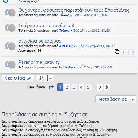
Απαντήσεις:
4
Οι χοντροί φασίστες παριστάνουν τους Σπαρτιάτες
Τελευταία δημοσίευση από
Τάλως
«
Δευ 19 Αύγ 2013, 18:43
Το έργο του Παπανδρέου!
Τελευταία δημοσίευση από
Τάλως
«
Σάβ 15 Ιουν 2013, 10:45
στιχακια σε τοιχους
Τελευταία δημοσίευση από
AROTRIS
«
Πέμ 25 Απρ 2013, 04:00
Απαντήσεις:
66
1
2
3
Paranormal cativity
Τελευταία δημοσίευση από
butterfly
«
Τρί 12 Μαρ 2013, 20:50
Νέο Θέμα
Σελίδα
1
από
9
2
3
4
5
9
1
Επόμενη
409 θέματα
…
Μετάβαση σε
Προσβάσεις σε αυτή τη Δ. Συζήτηση
Δεν μπορείτε
να δημοσιεύετε νέα θέματα σε αυτή τη Δ. Συζήτηση
Δεν μπορείτε
να απαντάτε σε θέματα σε αυτή τη Δ. Συζήτηση
Δεν μπορείτε
να επεξεργάζεστε τις δημοσιεύσεις σας σε αυτή τη Δ. Συζήτηση
Δεν μπορείτε
να διαγράφετε τις δημοσιεύσεις σας σε αυτή τη Δ. Συζήτηση