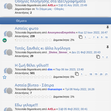
Οδηγίες πλοήγησης στα ΙΔΕΟγραφήματα
η
εις
Τελευταία δημοσίευση από
ArELa
«
Σάβ 01 Αύγ 2020, 23:49
Δημοσιεύτηκε σε
Το Στίγμα μας - Οδηγίες
Απαντήσεις:
2
Θέματα
Αστείες φωτο
Τελευταία δημοσίευση από
AnonymosEreynhths
«
Κυρ 12 Ιουν 2022, 16:47
Απαντήσεις:
239
1
7
8
9
10
…
Δημοτικότητα: 2%
Tοτός, ξανθιές κι άλλα λιγόλογα
Τελευταία δημοσίευση από
_Divine_Sinner_
«
Δευ 21 Φεβ 2022, 20:43
Απαντήσεις:
29
1
2
Η ζωή θέλει γέλιο!!!
Τελευταία δημοσίευση από
dim
«
Παρ 06 Ιαν 2023, 13:40
Απαντήσεις:
501
1
18
19
20
21
…
Δημοτικότητα: 0%
Αστεία βίντεο - Σάτιρα
Τελευταία δημοσίευση από
thanasispn
«
Τρί 08 Νοέμ 2022, 16:26
Απαντήσεις:
7
Δημοτικότητα: 1%
Εδω γελαμε!!!
Τελευταία δημοσίευση από
ArELa
«
Σάβ 05 Φεβ 2022, 00:41