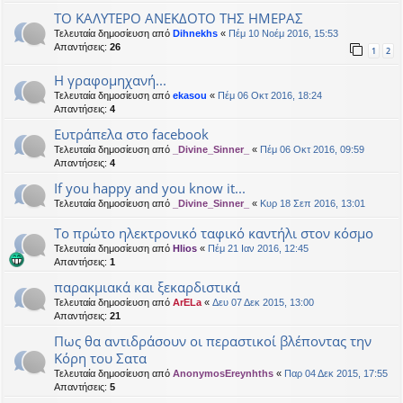
ΤΟ ΚΑΛΥΤΕΡΟ ΑΝΕΚΔΟΤΟ ΤΗΣ ΗΜΕΡΑΣ
Τελευταία δημοσίευση από
Dihnekhs
«
Πέμ 10 Νοέμ 2016, 15:53
Απαντήσεις:
26
1
2
Η γραφομηχανή...
Τελευταία δημοσίευση από
ekasou
«
Πέμ 06 Οκτ 2016, 18:24
Απαντήσεις:
4
Ευτράπελα στο facebook
Τελευταία δημοσίευση από
_Divine_Sinner_
«
Πέμ 06 Οκτ 2016, 09:59
Απαντήσεις:
4
If you happy and you know it...
Τελευταία δημοσίευση από
_Divine_Sinner_
«
Κυρ 18 Σεπ 2016, 13:01
Το πρώτο ηλεκτρονικό ταφικό καντήλι στον κόσμο
Τελευταία δημοσίευση από
Hlios
«
Πέμ 21 Ιαν 2016, 12:45
Απαντήσεις:
1
παρακμιακά και ξεκαρδιστικά
Τελευταία δημοσίευση από
ArELa
«
Δευ 07 Δεκ 2015, 13:00
Απαντήσεις:
21
Πως θα αντιδράσουν οι περαστικοί βλέποντας την
Κόρη του Σατα
Τελευταία δημοσίευση από
AnonymosEreynhths
«
Παρ 04 Δεκ 2015, 17:55
Απαντήσεις:
5