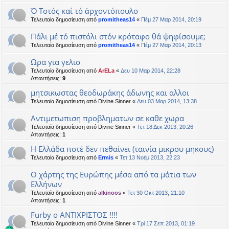
Ὀ Τοτός καί τό ἀρχοντόπουλο
Τελευταία δημοσίευση από
promitheas14
«
Πέμ 27 Μαρ 2014, 20:19
Πάλι μέ τό πιστόλι στόν κρόταφο θά ψηφίσουμε;
Τελευταία δημοσίευση από
promitheas14
«
Πέμ 27 Μαρ 2014, 20:13
Ωρα για γελιο
Τελευταία δημοσίευση από
ArELa
«
Δευ 10 Μαρ 2014, 22:28
Απαντήσεις:
9
μητσικωστας θεοδωράκης άδωνης και αλλοι
Τελευταία δημοσίευση από
Divine Sinner
«
Δευ 03 Μαρ 2014, 13:38
Αντιμετωπιση προβληματων σε καθε χωρα
Τελευταία δημοσίευση από
Divine Sinner
«
Τετ 18 Δεκ 2013, 20:26
Απαντήσεις:
1
Η Ελλάδα ποτέ δεν πεθαίνει (ταινία μικρου μηκους)
Τελευταία δημοσίευση από
Ermis
«
Τετ 13 Νοέμ 2013, 22:23
Ο χάρτης της Ευρώπης μέσα από τα μάτια των
Ελλήνων
Τελευταία δημοσίευση από
alkinoos
«
Τετ 30 Οκτ 2013, 21:10
Απαντήσεις:
1
Furby ο ΑΝΤΙΧΡΙΣΤΟΣ !!!!
Τελευταία δημοσίευση από
Divine Sinner
«
Τρί 17 Σεπ 2013, 01:19