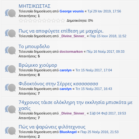
ΜΗΤΣΙΚΩΣΤΑΣ
Τελευταία δημοσίευση από
George vounis
«
Τρί 29 Ιαν 2019, 17:56
Απαντήσεις:
1
Δημοτικότητα: 0%
Πως να αποφύγετε επίθεση με μαχαίρι.
Τελευταία δημοσίευση από
_Divine_Sinner_
«
Παρ 15 Ιουν 2018, 11:52
Το μπουρδελο
Τελευταία δημοσίευση από
doctormarkon
«
Πέμ 16 Νοέμ 2017, 09:33
Απαντήσεις:
5
Βρώμικο χιούμορ
Τελευταία δημοσίευση από
carolyn
«
Τετ 15 Νοέμ 2017, 17:04
Απαντήσεις:
8
Φιδοκτόνος στην Σέρρες κσσσσσσσσ
Τελευταία δημοσίευση από
carolyn
«
Τετ 15 Νοέμ 2017, 16:43
Απαντήσεις:
7
74χρονος τάισε ολόκληρη την εκκλησία μπισκότα με
χασίς
Τελευταία δημοσίευση από
_Divine_Sinner_
«
Σάβ 04 Φεβ 2017, 19:53
Απαντήσεις:
7
Πώς να ψαρώνεις φιλότεχνους
Τελευταία δημοσίευση από
BlueAngel
«
Παρ 25 Νοέμ 2016, 21:53
Απαντήσεις:
2