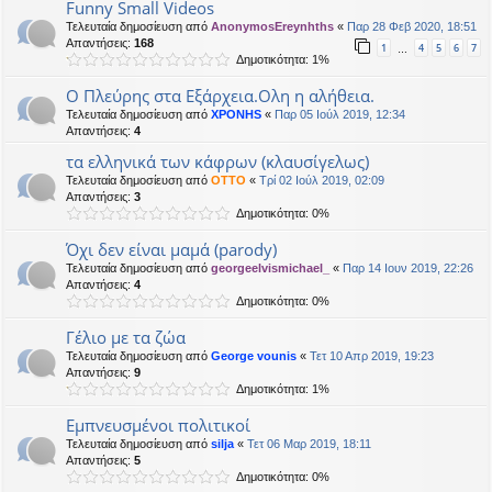
Funny Small Videos
Τελευταία δημοσίευση από
AnonymosEreynhths
«
Παρ 28 Φεβ 2020, 18:51
Απαντήσεις:
168
1
4
5
6
7
…
Δημοτικότητα: 1%
Ο Πλεύρης στα Εξάρχεια.Ολη η αλήθεια.
Τελευταία δημοσίευση από
XPONHS
«
Παρ 05 Ιούλ 2019, 12:34
Απαντήσεις:
4
τα ελληνικά των κάφρων (κλαυσίγελως)
Τελευταία δημοσίευση από
OTTO
«
Τρί 02 Ιούλ 2019, 02:09
Απαντήσεις:
3
Δημοτικότητα: 0%
Όχι δεν είναι μαμά (parody)
Τελευταία δημοσίευση από
georgeelvismichael_
«
Παρ 14 Ιουν 2019, 22:26
Απαντήσεις:
4
Δημοτικότητα: 0%
Γέλιο με τα ζώα
Τελευταία δημοσίευση από
George vounis
«
Τετ 10 Απρ 2019, 19:23
Απαντήσεις:
9
Δημοτικότητα: 1%
Εμπνευσμένοι πολιτικοί
Τελευταία δημοσίευση από
silja
«
Τετ 06 Μαρ 2019, 18:11
Απαντήσεις:
5
Δημοτικότητα: 0%