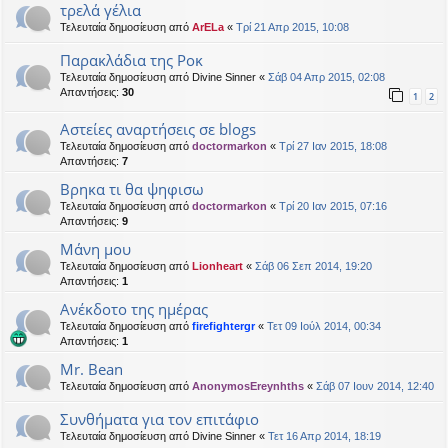
τρελά γέλια
Τελευταία δημοσίευση από
ArELa
«
Τρί 21 Απρ 2015, 10:08
Παρακλάδια της Ροκ
Τελευταία δημοσίευση από
Divine Sinner
«
Σάβ 04 Απρ 2015, 02:08
Απαντήσεις:
30
1
2
Αστείες αναρτήσεις σε blogs
Τελευταία δημοσίευση από
doctormarkon
«
Τρί 27 Ιαν 2015, 18:08
Απαντήσεις:
7
Βρηκα τι θα ψηφισω
Τελευταία δημοσίευση από
doctormarkon
«
Τρί 20 Ιαν 2015, 07:16
Απαντήσεις:
9
Μάνη μου
Τελευταία δημοσίευση από
Lionheart
«
Σάβ 06 Σεπ 2014, 19:20
Απαντήσεις:
1
Aνέκδοτο της ημέρας
Τελευταία δημοσίευση από
firefightergr
«
Τετ 09 Ιούλ 2014, 00:34
Απαντήσεις:
1
Mr. Bean
Τελευταία δημοσίευση από
AnonymosEreynhths
«
Σάβ 07 Ιουν 2014, 12:40
Συνθήματα για τον επιτάφιο
Τελευταία δημοσίευση από
Divine Sinner
«
Τετ 16 Απρ 2014, 18:19