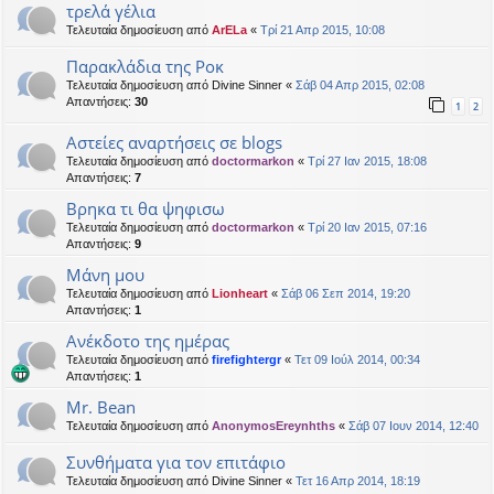
τρελά γέλια
Τελευταία δημοσίευση από
ArELa
«
Τρί 21 Απρ 2015, 10:08
Παρακλάδια της Ροκ
Τελευταία δημοσίευση από
Divine Sinner
«
Σάβ 04 Απρ 2015, 02:08
Απαντήσεις:
30
1
2
Αστείες αναρτήσεις σε blogs
Τελευταία δημοσίευση από
doctormarkon
«
Τρί 27 Ιαν 2015, 18:08
Απαντήσεις:
7
Βρηκα τι θα ψηφισω
Τελευταία δημοσίευση από
doctormarkon
«
Τρί 20 Ιαν 2015, 07:16
Απαντήσεις:
9
Μάνη μου
Τελευταία δημοσίευση από
Lionheart
«
Σάβ 06 Σεπ 2014, 19:20
Απαντήσεις:
1
Aνέκδοτο της ημέρας
Τελευταία δημοσίευση από
firefightergr
«
Τετ 09 Ιούλ 2014, 00:34
Απαντήσεις:
1
Mr. Bean
Τελευταία δημοσίευση από
AnonymosEreynhths
«
Σάβ 07 Ιουν 2014, 12:40
Συνθήματα για τον επιτάφιο
Τελευταία δημοσίευση από
Divine Sinner
«
Τετ 16 Απρ 2014, 18:19