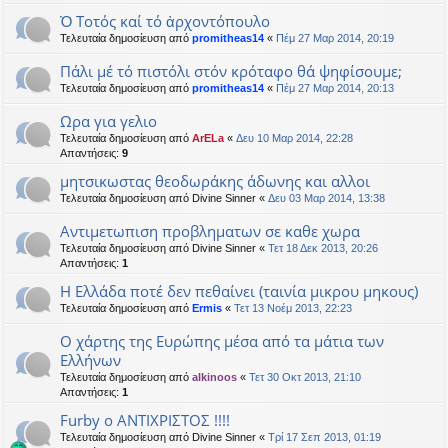
Ὀ Τοτός καί τό ἀρχοντόπουλο
Τελευταία δημοσίευση από
promitheas14
«
Πέμ 27 Μαρ 2014, 20:19
Πάλι μέ τό πιστόλι στόν κρόταφο θά ψηφίσουμε;
Τελευταία δημοσίευση από
promitheas14
«
Πέμ 27 Μαρ 2014, 20:13
Ωρα για γελιο
Τελευταία δημοσίευση από
ArELa
«
Δευ 10 Μαρ 2014, 22:28
Απαντήσεις:
9
μητσικωστας θεοδωράκης άδωνης και αλλοι
Τελευταία δημοσίευση από
Divine Sinner
«
Δευ 03 Μαρ 2014, 13:38
Αντιμετωπιση προβληματων σε καθε χωρα
Τελευταία δημοσίευση από
Divine Sinner
«
Τετ 18 Δεκ 2013, 20:26
Απαντήσεις:
1
Η Ελλάδα ποτέ δεν πεθαίνει (ταινία μικρου μηκους)
Τελευταία δημοσίευση από
Ermis
«
Τετ 13 Νοέμ 2013, 22:23
Ο χάρτης της Ευρώπης μέσα από τα μάτια των
Ελλήνων
Τελευταία δημοσίευση από
alkinoos
«
Τετ 30 Οκτ 2013, 21:10
Απαντήσεις:
1
Furby ο ΑΝΤΙΧΡΙΣΤΟΣ !!!!
Τελευταία δημοσίευση από
Divine Sinner
«
Τρί 17 Σεπ 2013, 01:19