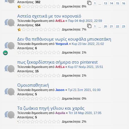
Απαντήσεις:
382
1
13
14
15
16
…
Δημοτικότητα: 8%
Αστεία σχετικά με τον κοροναϊό
Τελευταία δημοσίευση από
ArELa
«
Παρ 04 Φεβ 2022, 22:59
Απαντήσεις:
554
1
20
21
22
23
…
Δημοτικότητα: 7%
Δεν θα πεθάνουμε νωρίς κουφάλα μπισκατάκη
Τελευταία δημοσίευση από
YorgosA
«
Κυρ 23 Ιαν 2022, 21:02
Απαντήσεις:
6
Δημοτικότητα: 1%
πως ξεκαρδίστηκα σήμερα στο pinterest
Τελευταία δημοσίευση από
ArELa
«
Κυρ 07 Νοέμ 2021, 15:51
Απαντήσεις:
15
Δημοτικότητα: 1%
Ομοιοπαθητική
Τελευταία δημοσίευση από
Jason
«
Τρί 21 Σεπ 2021, 01:00
Απαντήσεις:
5
Δημοτικότητα: 0%
Τα ζωάκια πηγή γέλιου και χαράς
Τελευταία δημοσίευση από
Aquila
«
Τετ 18 Μαρ 2020, 17:05
Απαντήσεις:
5
Δημοτικότητα: 2%