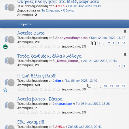
Οδηγίες πλοήγησης στα ΙΔΕΟγραφήματα
η
εις
Τελευταία δημοσίευση από
ArELa
«
Σάβ 01 Αύγ 2020, 23:49
Δημοσιεύτηκε σε
Το Στίγμα μας - Οδηγίες
Απαντήσεις:
2
Θέματα
Αστείες φωτο
Τελευταία δημοσίευση από
AnonymosEreynhths
«
Κυρ 12 Ιουν 2022, 16:47
Απαντήσεις:
239
1
7
8
9
10
…
Δημοτικότητα: 2%
Tοτός, ξανθιές κι άλλα λιγόλογα
Τελευταία δημοσίευση από
_Divine_Sinner_
«
Δευ 21 Φεβ 2022, 20:43
Απαντήσεις:
29
1
2
Η ζωή θέλει γέλιο!!!
Τελευταία δημοσίευση από
dim
«
Παρ 06 Ιαν 2023, 13:40
Απαντήσεις:
501
1
18
19
20
21
…
Δημοτικότητα: 0%
Αστεία βίντεο - Σάτιρα
Τελευταία δημοσίευση από
thanasispn
«
Τρί 08 Νοέμ 2022, 16:26
Απαντήσεις:
7
Δημοτικότητα: 1%
Εδω γελαμε!!!
Τελευταία δημοσίευση από
ArELa
«
Σάβ 05 Φεβ 2022, 00:41