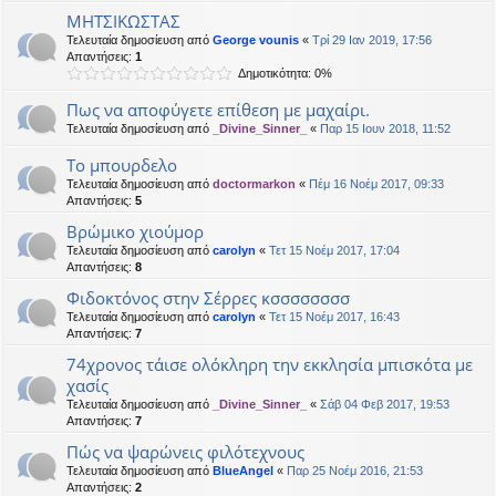
ΜΗΤΣΙΚΩΣΤΑΣ
Τελευταία δημοσίευση από
George vounis
«
Τρί 29 Ιαν 2019, 17:56
Απαντήσεις:
1
Δημοτικότητα: 0%
Πως να αποφύγετε επίθεση με μαχαίρι.
Τελευταία δημοσίευση από
_Divine_Sinner_
«
Παρ 15 Ιουν 2018, 11:52
Το μπουρδελο
Τελευταία δημοσίευση από
doctormarkon
«
Πέμ 16 Νοέμ 2017, 09:33
Απαντήσεις:
5
Βρώμικο χιούμορ
Τελευταία δημοσίευση από
carolyn
«
Τετ 15 Νοέμ 2017, 17:04
Απαντήσεις:
8
Φιδοκτόνος στην Σέρρες κσσσσσσσσ
Τελευταία δημοσίευση από
carolyn
«
Τετ 15 Νοέμ 2017, 16:43
Απαντήσεις:
7
74χρονος τάισε ολόκληρη την εκκλησία μπισκότα με
χασίς
Τελευταία δημοσίευση από
_Divine_Sinner_
«
Σάβ 04 Φεβ 2017, 19:53
Απαντήσεις:
7
Πώς να ψαρώνεις φιλότεχνους
Τελευταία δημοσίευση από
BlueAngel
«
Παρ 25 Νοέμ 2016, 21:53
Απαντήσεις:
2