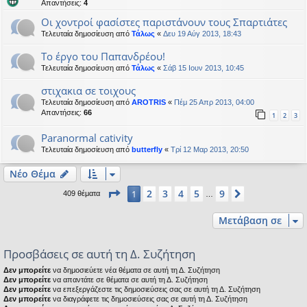
Απαντήσεις:
4
Οι χοντροί φασίστες παριστάνουν τους Σπαρτιάτες
Τελευταία δημοσίευση από
Τάλως
«
Δευ 19 Αύγ 2013, 18:43
Το έργο του Παπανδρέου!
Τελευταία δημοσίευση από
Τάλως
«
Σάβ 15 Ιουν 2013, 10:45
στιχακια σε τοιχους
Τελευταία δημοσίευση από
AROTRIS
«
Πέμ 25 Απρ 2013, 04:00
Απαντήσεις:
66
1
2
3
Paranormal cativity
Τελευταία δημοσίευση από
butterfly
«
Τρί 12 Μαρ 2013, 20:50
Νέο Θέμα
Σελίδα
1
από
9
2
3
4
5
9
1
Επόμενη
409 θέματα
…
Μετάβαση σε
Προσβάσεις σε αυτή τη Δ. Συζήτηση
Δεν μπορείτε
να δημοσιεύετε νέα θέματα σε αυτή τη Δ. Συζήτηση
Δεν μπορείτε
να απαντάτε σε θέματα σε αυτή τη Δ. Συζήτηση
Δεν μπορείτε
να επεξεργάζεστε τις δημοσιεύσεις σας σε αυτή τη Δ. Συζήτηση
Δεν μπορείτε
να διαγράφετε τις δημοσιεύσεις σας σε αυτή τη Δ. Συζήτηση