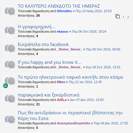
ΤΟ ΚΑΛΥΤΕΡΟ ΑΝΕΚΔΟΤΟ ΤΗΣ ΗΜΕΡΑΣ
Τελευταία δημοσίευση από
Dihnekhs
«
Πέμ 10 Νοέμ 2016, 15:53
Απαντήσεις:
26
1
2
Η γραφομηχανή...
Τελευταία δημοσίευση από
ekasou
«
Πέμ 06 Οκτ 2016, 18:24
Απαντήσεις:
4
Ευτράπελα στο facebook
Τελευταία δημοσίευση από
_Divine_Sinner_
«
Πέμ 06 Οκτ 2016, 09:59
Απαντήσεις:
4
If you happy and you know it...
Τελευταία δημοσίευση από
_Divine_Sinner_
«
Κυρ 18 Σεπ 2016, 13:01
Το πρώτο ηλεκτρονικό ταφικό καντήλι στον κόσμο
Τελευταία δημοσίευση από
Hlios
«
Πέμ 21 Ιαν 2016, 12:45
Απαντήσεις:
1
παρακμιακά και ξεκαρδιστικά
Τελευταία δημοσίευση από
ArELa
«
Δευ 07 Δεκ 2015, 13:00
Απαντήσεις:
21
Πως θα αντιδράσουν οι περαστικοί βλέποντας την
Κόρη του Σατα
Τελευταία δημοσίευση από
AnonymosEreynhths
«
Παρ 04 Δεκ 2015, 17:55
Απαντήσεις:
5