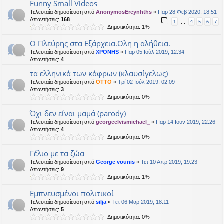
Funny Small Videos
Τελευταία δημοσίευση από
AnonymosEreynhths
«
Παρ 28 Φεβ 2020, 18:51
Απαντήσεις:
168
1
4
5
6
7
…
Δημοτικότητα: 1%
Ο Πλεύρης στα Εξάρχεια.Ολη η αλήθεια.
Τελευταία δημοσίευση από
XPONHS
«
Παρ 05 Ιούλ 2019, 12:34
Απαντήσεις:
4
τα ελληνικά των κάφρων (κλαυσίγελως)
Τελευταία δημοσίευση από
OTTO
«
Τρί 02 Ιούλ 2019, 02:09
Απαντήσεις:
3
Δημοτικότητα: 0%
Όχι δεν είναι μαμά (parody)
Τελευταία δημοσίευση από
georgeelvismichael_
«
Παρ 14 Ιουν 2019, 22:26
Απαντήσεις:
4
Δημοτικότητα: 0%
Γέλιο με τα ζώα
Τελευταία δημοσίευση από
George vounis
«
Τετ 10 Απρ 2019, 19:23
Απαντήσεις:
9
Δημοτικότητα: 1%
Εμπνευσμένοι πολιτικοί
Τελευταία δημοσίευση από
silja
«
Τετ 06 Μαρ 2019, 18:11
Απαντήσεις:
5
Δημοτικότητα: 0%