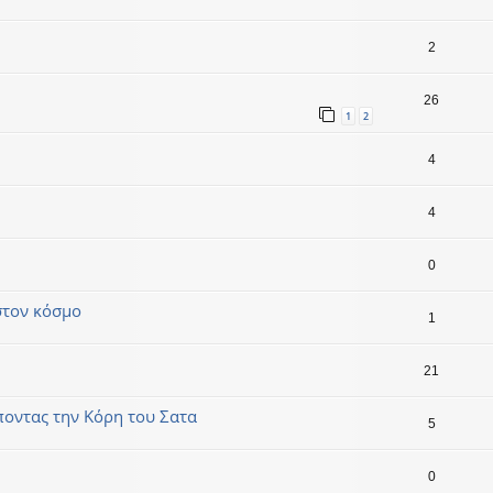
2
26
1
2
4
4
0
στον κόσμο
1
21
ποντας την Κόρη του Σατα
5
0