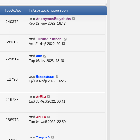
Προβολές
Τελευταία δημοσίευση
από
AnonymosEreynhths
240373
Κυρ 12 Ιουν 2022, 16:47
από
_Divine_Sinner_
28015
Δευ 21 Φεβ 2022, 20:43
από
dim
229814
Παρ 06 Ιαν 2023, 13:40
από
thanasispn
12790
Τρί 08 Νοέμ 2022, 16:26
από
ArELa
216783
Σάβ 05 Φεβ 2022, 00:41
από
ArELa
168973
Παρ 04 Φεβ 2022, 22:59
από
YorgosA