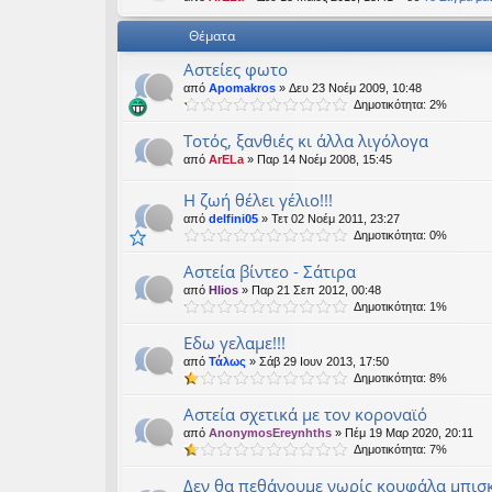
εις
Θέματα
Αστείες φωτο
από
Apomakros
» Δευ 23 Νοέμ 2009, 10:48
Δημοτικότητα: 2%
Tοτός, ξανθιές κι άλλα λιγόλογα
από
ArELa
» Παρ 14 Νοέμ 2008, 15:45
Η ζωή θέλει γέλιο!!!
από
delfini05
» Τετ 02 Νοέμ 2011, 23:27
Δημοτικότητα: 0%
Αστεία βίντεο - Σάτιρα
από
Hlios
» Παρ 21 Σεπ 2012, 00:48
Δημοτικότητα: 1%
Εδω γελαμε!!!
από
Τάλως
» Σάβ 29 Ιουν 2013, 17:50
Δημοτικότητα: 8%
Αστεία σχετικά με τον κοροναϊό
από
AnonymosEreynhths
» Πέμ 19 Μαρ 2020, 20:11
Δημοτικότητα: 7%
Δεν θα πεθάνουμε νωρίς κουφάλα μπισ