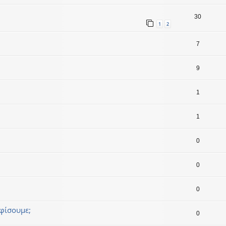
30
1
2
7
9
1
1
0
0
0
ηφίσουμε;
0