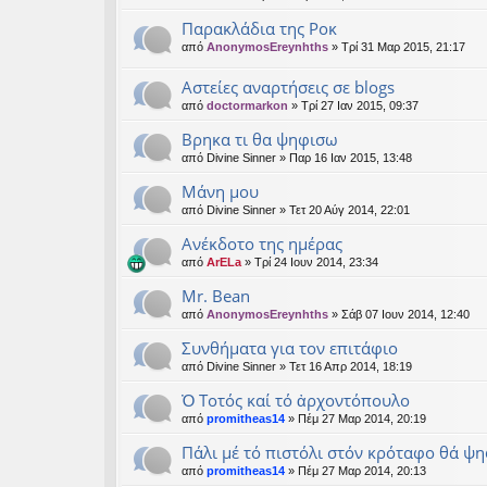
Παρακλάδια της Ροκ
από
AnonymosEreynhths
» Τρί 31 Μαρ 2015, 21:17
Αστείες αναρτήσεις σε blogs
από
doctormarkon
» Τρί 27 Ιαν 2015, 09:37
Βρηκα τι θα ψηφισω
από
Divine Sinner
» Παρ 16 Ιαν 2015, 13:48
Μάνη μου
από
Divine Sinner
» Τετ 20 Αύγ 2014, 22:01
Aνέκδοτο της ημέρας
από
ArELa
» Τρί 24 Ιουν 2014, 23:34
Mr. Bean
από
AnonymosEreynhths
» Σάβ 07 Ιουν 2014, 12:40
Συνθήματα για τον επιτάφιο
από
Divine Sinner
» Τετ 16 Απρ 2014, 18:19
Ὀ Τοτός καί τό ἀρχοντόπουλο
από
promitheas14
» Πέμ 27 Μαρ 2014, 20:19
Πάλι μέ τό πιστόλι στόν κρόταφο θά ψ
από
promitheas14
» Πέμ 27 Μαρ 2014, 20:13