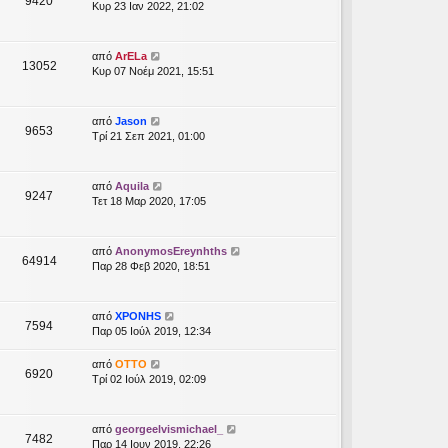
9420
Κυρ 23 Ιαν 2022, 21:02
από
ArELa
13052
Κυρ 07 Νοέμ 2021, 15:51
από
Jason
9653
Τρί 21 Σεπ 2021, 01:00
από
Aquila
9247
Τετ 18 Μαρ 2020, 17:05
από
AnonymosEreynhths
64914
Παρ 28 Φεβ 2020, 18:51
από
XPONHS
7594
Παρ 05 Ιούλ 2019, 12:34
από
OTTO
6920
Τρί 02 Ιούλ 2019, 02:09
από
georgeelvismichael_
7482
Παρ 14 Ιουν 2019, 22:26