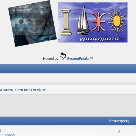
ορφα ταξίδια του νού...
Hosted by:
SystemFreaks
™
ι ΙΔΕΩΝ
Στα ΙΔΕΟ γελάμε!
ηση
ική αναζήτηση
Απαντήσεις
α
2
ς - Οδηγίες