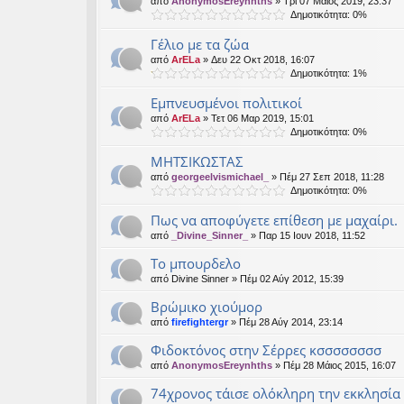
από
AnonymosEreynhths
» Τρί 07 Μάιος 2019, 23:37
Δημοτικότητα: 0%
Γέλιο με τα ζώα
από
ArELa
» Δευ 22 Οκτ 2018, 16:07
Δημοτικότητα: 1%
Εμπνευσμένοι πολιτικοί
από
ArELa
» Τετ 06 Μαρ 2019, 15:01
Δημοτικότητα: 0%
ΜΗΤΣΙΚΩΣΤΑΣ
από
georgeelvismichael_
» Πέμ 27 Σεπ 2018, 11:28
Δημοτικότητα: 0%
Πως να αποφύγετε επίθεση με μαχαίρι.
από
_Divine_Sinner_
» Παρ 15 Ιουν 2018, 11:52
Το μπουρδελο
από
Divine Sinner
» Πέμ 02 Αύγ 2012, 15:39
Βρώμικο χιούμορ
από
firefightergr
» Πέμ 28 Αύγ 2014, 23:14
Φιδοκτόνος στην Σέρρες κσσσσσσσσ
από
AnonymosEreynhths
» Πέμ 28 Μάιος 2015, 16:07
74χρονος τάισε ολόκληρη την εκκλησία 