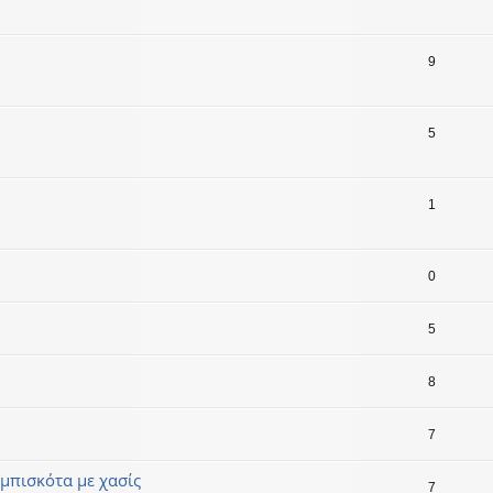
9
5
1
0
5
8
7
μπισκότα με χασίς
7