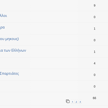
9
λλοι
0
ωρα
1
ρου μηκους)
0
ια των Ελλήνων
1
4
 Σπαρτιάτες
0
0
66
1
2
3