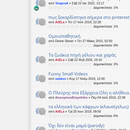
από
YorgosA
» Σάβ 22 Ιαν 2022, 13:17
Δημοτικότητα: 1%
πως ξεκαρδίστηκα σήμερα στο pinterest
από
ArELa
» Τετ 17 Ιούλ 2019, 22:28
Δημοτικότητα: 1%
Ομοιοπαθητική
από
Divine Sinner
» Τετ 27 Μάιος 2015, 02:50
Δημοτικότητα: 0%
Τα ζωάκια πηγή γέλιου και χαράς
από
ArELa
» Σάβ 22 Φεβ 2020, 19:16
Δημοτικότητα: 2%
Funny Small Videos
από
vaskos
» Κυρ 17 Νοέμ 2019, 12:00
Δημοτικότητα: 1%
Ο Πλεύρης στα Εξάρχεια.Ολη η αλήθεια.
από
AnonymosEreynhths
» Πέμ 04 Ιούλ 2019, 22:38
τα ελληνικά των κάφρων (κλαυσίγελως)
από
ArELa
» Τρί 25 Ιουν 2019, 09:50
Δημοτικότητα: 0%
Όχι δεν είναι μαμά (parody)