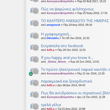
από
AnonymosEreynhths
» Παρ 03 Φεβ 2017, 15:22
Πώς να ψαρώνεις φιλότεχνους
από
AnonymosEreynhths
» Παρ 25 Νοέμ 2016, 17:33
ΤΟ ΚΑΛΥΤΕΡΟ ΑΝΕΚΔΟΤΟ ΤΗΣ ΗΜΕΡΑΣ
από
antignwsh
» Πέμ 29 Απρ 2010, 09:34
Η γραφομηχανή...
από
Dihnekhs
» Τετ 05 Οκτ 2016, 22:32
Ευτράπελα στο facebook
από
ArELa
» Πέμ 29 Οκτ 2015, 11:01
If you happy and you know it...
από
_Divine_Sinner_
» Κυρ 18 Σεπ 2016, 13:01
Το πρώτο ηλεκτρονικό ταφικό καντήλι 
από
AnonymosEreynhths
» Πέμ 21 Ιαν 2016, 12:26
παρακμιακά και ξεκαρδιστικά
από
ArELa
» Δευ 08 Δεκ 2014, 09:43
Πως θα αντιδράσουν οι περαστικοί βλέ
από
AnonymosEreynhths
» Δευ 12 Οκτ 2015, 11:28
τρελά γέλια
από
ArELa
» Τρί 21 Απρ 2015, 10:08