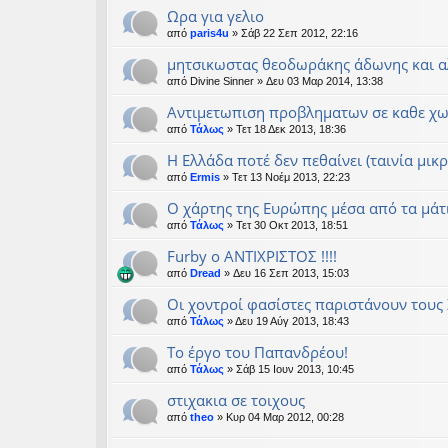
Ωρα για γελιο
από
paris4u
» Σάβ 22 Σεπ 2012, 22:16
μητσικωστας θεοδωράκης άδωνης και α
από
Divine Sinner
» Δευ 03 Μαρ 2014, 13:38
Αντιμετωπιση προβληματων σε καθε χ
από
Τάλως
» Τετ 18 Δεκ 2013, 18:36
Η Ελλάδα ποτέ δεν πεθαίνει (ταινία μικ
από
Ermis
» Τετ 13 Νοέμ 2013, 22:23
Ο χάρτης της Ευρώπης μέσα από τα μάτ
από
Τάλως
» Τετ 30 Οκτ 2013, 18:51
Furby ο ΑΝΤΙΧΡΙΣΤΟΣ !!!!
από
Dread
» Δευ 16 Σεπ 2013, 15:03
Οι χοντροί φασίστες παριστάνουν τους
από
Τάλως
» Δευ 19 Αύγ 2013, 18:43
Το έργο του Παπανδρέου!
από
Τάλως
» Σάβ 15 Ιουν 2013, 10:45
στιχακια σε τοιχους
από
theo
» Κυρ 04 Μαρ 2012, 00:28