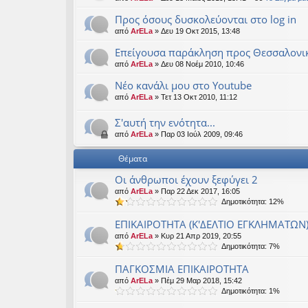
εις
Προς όσους δυσκολεύονται στο log in
από
ArELa
» Δευ 19 Οκτ 2015, 13:48
Επείγουσα παράκληση προς Θεσσαλονικ
από
ArELa
» Δευ 08 Νοέμ 2010, 10:46
Νέο κανάλι μου στο Youtube
από
ArELa
» Τετ 13 Οκτ 2010, 11:12
Σ'αυτή την ενότητα...
από
ArELa
» Παρ 03 Ιούλ 2009, 09:46
Θέματα
Οι άνθρωποι έχουν ξεφύγει 2
από
ArELa
» Παρ 22 Δεκ 2017, 16:05
Δημοτικότητα: 12%
ΕΠΙΚΑΙΡΟΤΗΤΑ (Κ'ΔΕΛΤΙΟ ΕΓΚΛΗΜΑΤΩΝ
από
ArELa
» Κυρ 21 Απρ 2019, 20:55
Δημοτικότητα: 7%
ΠΑΓΚΟΣΜΙΑ ΕΠΙΚΑΙΡΟΤΗΤΑ
από
ArELa
» Πέμ 29 Μαρ 2018, 15:42
Δημοτικότητα: 1%