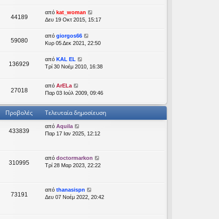
από
kat_woman
44189
Δευ 19 Οκτ 2015, 15:17
από
giorgos66
59080
Κυρ 05 Δεκ 2021, 22:50
από
KAL EL
136929
Τρί 30 Νοέμ 2010, 16:38
από
ArELa
27018
Παρ 03 Ιούλ 2009, 09:46
Προβολές
Τελευταία δημοσίευση
από
Aquila
433839
Παρ 17 Ιαν 2025, 12:12
από
doctormarkon
310995
Τρί 28 Μαρ 2023, 22:22
από
thanasispn
73191
Δευ 07 Νοέμ 2022, 20:42