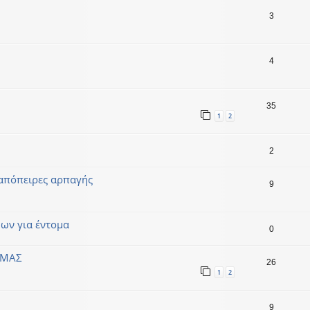
3
4
35
1
2
2
 απόπειρες αρπαγής
9
μων για έντομα
0
 ΜΑΣ
26
1
2
9