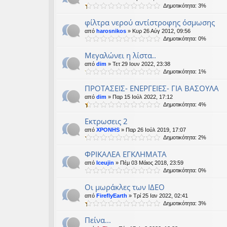
Δημοτικότητα: 3%
φίλτρα νερού αντίστροφης όσμωσης
από
harosnikos
» Κυρ 26 Αύγ 2012, 09:56
Δημοτικότητα: 0%
Μεγαλώνει η λίστα..
από
dim
» Τετ 29 Ιουν 2022, 23:38
Δημοτικότητα: 1%
ΠΡΟΤΑΣΕΙΣ- ΕΝΕΡΓΕΙΕΣ- ΓΙΑ ΒΑΣΟΥΛΑ
από
dim
» Παρ 15 Ιούλ 2022, 17:12
Δημοτικότητα: 4%
Eκτρωσεις 2
από
XPONHS
» Παρ 26 Ιούλ 2019, 17:07
Δημοτικότητα: 2%
ΦΡΙΚΑΛΕΑ ΕΓΚΛΗΜΑΤΑ
από
Iceujin
» Πέμ 03 Μάιος 2018, 23:59
Δημοτικότητα: 0%
Οι μωράκλες των ΙΔΕΟ
από
FireflyEarth
» Τρί 25 Ιαν 2022, 02:41
Δημοτικότητα: 3%
Πείνα...