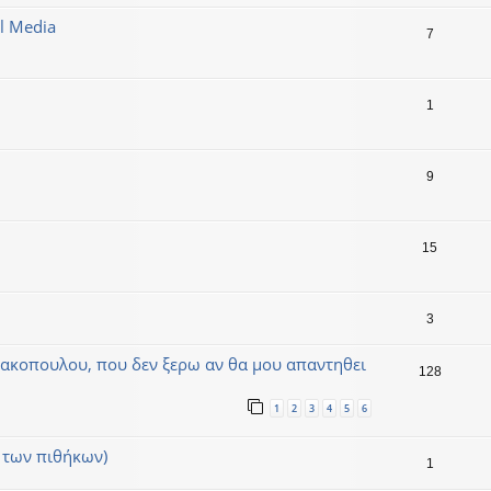
l Media
7
1
9
15
3
ιακοπουλου, που δεν ξερω αν θα μου απαντηθει
128
1
2
3
4
5
6
των πιθήκων)
1