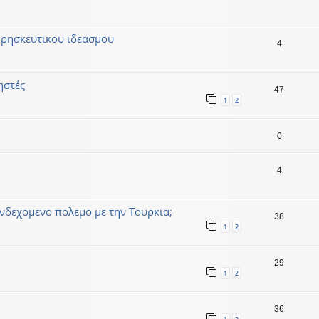
 θρησκευτικου ιδεασμου
4
ηστές
47
1
2
0
4
ενδεχομενο πολεμο με την Τουρκια;
38
1
2
29
1
2
36