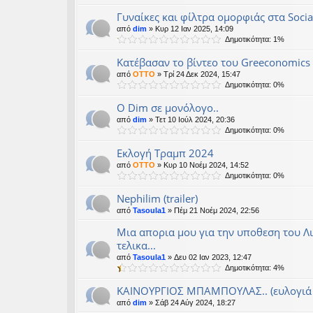
Γυναίκες και φίλτρα ομορφιάς στα Socia
από
dim
» Κυρ 12 Ιαν 2025, 14:09
Δημοτικότητα: 1%
Κατέβασαν το βίντεο του Greeconomics
από
OTTO
» Τρί 24 Δεκ 2024, 15:47
Δημοτικότητα: 0%
Ο Dim σε μονόλογο..
από
dim
» Τετ 10 Ιούλ 2024, 20:36
Δημοτικότητα: 0%
Εκλογή Τραμπ 2024
από
OTTO
» Κυρ 10 Νοέμ 2024, 14:52
Δημοτικότητα: 0%
Nephilim (trailer)
από
Tasoula1
» Πέμ 21 Νοέμ 2024, 22:56
Μια απορια μου για την υποθεση του Λ
τελικα...
από
Tasoula1
» Δευ 02 Ιαν 2023, 12:47
Δημοτικότητα: 4%
ΚΑΙΝΟΥΡΓΙΟΣ ΜΠΑΜΠΟΥΛΑΣ.. (ευλογιά 
από
dim
» Σάβ 24 Αύγ 2024, 18:27