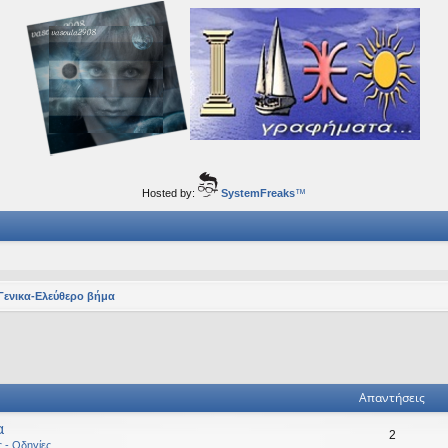
ορφα ταξίδια του νού...
Hosted by:
SystemFreaks
™
Γενικα-Ελεύθερο βήμα
ηση
ική αναζήτηση
Απαντήσεις
α
2
ς - Οδηγίες