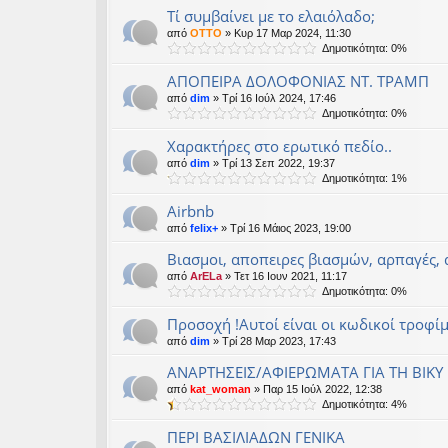
Τί συμβαίνει με το ελαιόλαδο;
από
OTTO
» Κυρ 17 Μαρ 2024, 11:30
Δημοτικότητα: 0%
ΑΠΟΠΕΙΡΑ ΔΟΛΟΦΟΝΙΑΣ ΝΤ. ΤΡΑΜΠ
από
dim
» Τρί 16 Ιούλ 2024, 17:46
Δημοτικότητα: 0%
Χαρακτήρες στο ερωτικό πεδίο..
από
dim
» Τρί 13 Σεπ 2022, 19:37
Δημοτικότητα: 1%
Airbnb
από
felix+
» Τρί 16 Μάιος 2023, 19:00
Βιασμοι, αποπειρες βιασμών, αρπαγές,
από
ArELa
» Τετ 16 Ιουν 2021, 11:17
Δημοτικότητα: 0%
Προσοχή !Αυτοί είναι οι κωδικοί τροφί
από
dim
» Τρί 28 Μαρ 2023, 17:43
ΑΝΑΡΤΗΣΕΙΣ/ΑΦΙΕΡΩΜΑΤΑ ΓΙΑ ΤΗ ΒΙΚΥ
από
kat_woman
» Παρ 15 Ιούλ 2022, 12:38
Δημοτικότητα: 4%
ΠΕΡΙ ΒΑΣΙΛΙΑΔΩΝ ΓΕΝΙΚΑ