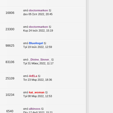
από
doctormarkon
16806
Δευ 05 Σεπ 2022, 20:45
από
doctormarkon
23300
Κυρ 24 Ιούλ 2022, 15:19
από
BlueAngel
98625
Τρί 19 Ιούλ 2022, 12:59
από
_Divine_Sinner_
83106
Τρί 31 Μάιος 2022, 11:17
από
ArELa
25109
Τετ 23 Μαρ 2022, 18:36
από
kat_woman
10234
Τρί 08 Μαρ 2022, 12:53
από
alkinoos
6540
Πέμ 17 Φεβ 2022, 15:21