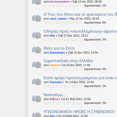
από
doctormarkon
» Σάβ 14 Ιαν 2023, 08:59
Δημοτικότητα: 1%
Ο Υιος του Θεου και το φαινομενο του
από
carol_mantz
» Πέμ 12 Ιαν 2023, 20:34
Δημοτικότητα: 0%
Οδηγίες προς «ναυτιλλομένους» αφυπν
από
dim
» Σάβ 27 Αύγ 2022, 19:21
Δημοτικότητα: 2%
Ιδέες για το Σπίτι
από
thanasispn
» Σάβ 31 Δεκ 2022, 14:04
Supermarkets στην Ελλάδα
από
Jackal
» Τρί 15 Δεκ 2020, 17:49
Δημοτικότητα: 0%
Ειστε αραγε προετοιμασμενοι για εναν 
από
Tasoula1
» Τετ 14 Δεκ 2022, 13:34
Δημοτικότητα: 1%
Νοσταλγώ...
από
ArELa
» Τρί 22 Φεβ 2022, 13:50
Δημοτικότητα: 2%
ΥΓΕΙΟΝΟΜΙΚΟΙ: ΗΡΩΕΣ Η ΣΥΝΕΝΟΧΟΙ?
από
dim
» Τετ 23 Φεβ 2022, 21:58