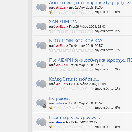
Αυτοκτονίες κατά συρροήν (γκρεμίζουν 
από
ArELa
» Δευ 17 Αύγ 2015, 18:35
Δημοτικότητα: 5%
ΣΑΝ ΣΗΜΕΡΑ
από
ArELa
» Πέμ 29 Μάιος 2008, 15:03
Δημοτικότητα: 2%
ΝΕΟΣ ΠΟΙΝΙΚΟΣ ΚΩΔΙΚΑΣ
από
ArELa
» Τρί 04 Ιουν 2019, 20:57
Δημοτικότητα: 1%
Πιο ΑΙΣΧΡΗ δικαιοσύνη και ιεραρχία, Π
από
ArELa
» Τετ 28 Μαρ 2018, 00:45
Δημοτικότητα: 2%
Καλές/θετικές ειδήσεις...
από
ArELa
» Πέμ 26 Μάιος 2016, 13:09
Δημοτικότητα: 1%
Eκτρωσεις
από
silver
» Κυρ 07 Μαρ 2010, 15:57
Δημοτικότητα: 6%
Περί πέτρινων χρόνων...
από
dim
» Τετ 12 Ιαν 2022, 22:12
Δημοτικότητα: 6%