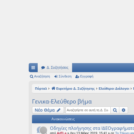
Ιδεογραφήματα
Αυτός ο τόπος φιλοδοξεί να ανοίγει μονοπάτια για τα συναρπαστικά και όμ
Δ. Συζητήσεις
ρή
Αναζήτηση
Σύνδεση
Εγγραφή
γο
Πόρταλ
Ευρετήριο Δ. Συζήτησης
Ελεύθεροι Διάλογοι
ρε
Γενικα-Ελεύθερο βήμα
ς
Αναζήτ
Ειδ
Νέο Θέμα
συ
Ανακοινώσεις
νδ
Οδηγίες πλοήγησης στα ΙΔΕΟγραφήματ
έσ
από
ArELa
» Δευ 13 Μάιος 2019, 15:41 » σε
Το Στίγμα μα