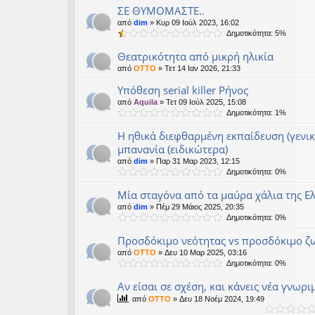
ΣΕ ΘΥΜΟΜΑΣΤΕ..
από
dim
» Κυρ 09 Ιούλ 2023, 16:02
Δημοτικότητα: 5%
Θεατρικότητα από μικρή ηλικία
από
OTTO
» Τετ 14 Ιαν 2026, 21:33
Υπόθεση serial killer Ρήνος
από
Aquila
» Τετ 09 Ιούλ 2025, 15:08
Δημοτικότητα: 1%
Η ηθικά διεφθαρμένη εκπαίδευση (γενικ
μπανανία (ειδικώτερα)
από
dim
» Παρ 31 Μαρ 2023, 12:15
Δημοτικότητα: 0%
Μία σταγόνα από τα μαύρα χάλια της Ε
από
dim
» Πέμ 29 Μάιος 2025, 20:35
Δημοτικότητα: 0%
Προσδόκιμο νεότητας vs προσδόκιμο ζ
από
OTTO
» Δευ 10 Μαρ 2025, 03:16
Δημοτικότητα: 0%
Αν είσαι σε σχέση, και κάνεις νέα γνωρι
από
OTTO
» Δευ 18 Νοέμ 2024, 19:49