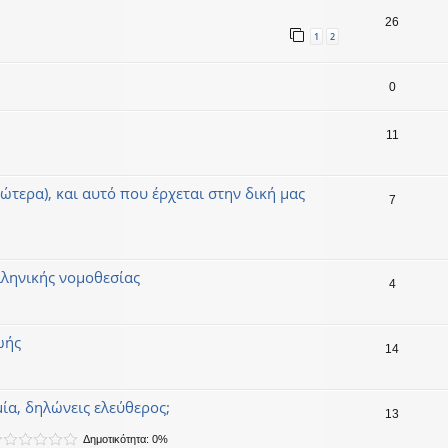
26
1
2
0
11
ώτερα), και αυτό που έρχεται στην δική μας
7
λληνικής νομοθεσίας
4
ωής
14
μία, δηλώνεις ελεύθερος;
13
Δημοτικότητα: 0%