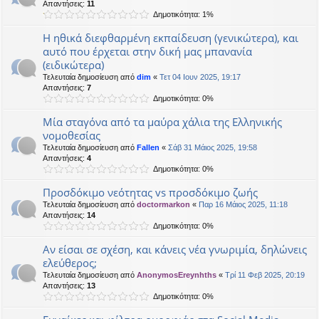
Απαντήσεις:
11
Δημοτικότητα: 1%
Η ηθικά διεφθαρμένη εκπαίδευση (γενικώτερα), και
αυτό που έρχεται στην δική μας μπανανία
(ειδικώτερα)
Τελευταία δημοσίευση από
dim
«
Τετ 04 Ιουν 2025, 19:17
Απαντήσεις:
7
Δημοτικότητα: 0%
Μία σταγόνα από τα μαύρα χάλια της Ελληνικής
νομοθεσίας
Τελευταία δημοσίευση από
Fallen
«
Σάβ 31 Μάιος 2025, 19:58
Απαντήσεις:
4
Δημοτικότητα: 0%
Προσδόκιμο νεότητας vs προσδόκιμο ζωής
Τελευταία δημοσίευση από
doctormarkon
«
Παρ 16 Μάιος 2025, 11:18
Απαντήσεις:
14
Δημοτικότητα: 0%
Αν είσαι σε σχέση, και κάνεις νέα γνωριμία, δηλώνεις
ελεύθερος;
Τελευταία δημοσίευση από
AnonymosEreynhths
«
Τρί 11 Φεβ 2025, 20:19
Απαντήσεις:
13
Δημοτικότητα: 0%