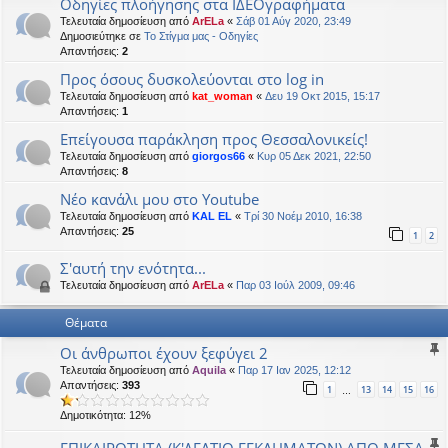
Οδηγίες πλοήγησης στα ΙΔΕΟγραφήματα
η
εις
Τελευταία δημοσίευση από
ArELa
«
Σάβ 01 Αύγ 2020, 23:49
Δημοσιεύτηκε σε
Το Στίγμα μας - Οδηγίες
Απαντήσεις:
2
Προς όσους δυσκολεύονται στο log in
Τελευταία δημοσίευση από
kat_woman
«
Δευ 19 Οκτ 2015, 15:17
Απαντήσεις:
1
Επείγουσα παράκληση προς Θεσσαλονικείς!
Τελευταία δημοσίευση από
giorgos66
«
Κυρ 05 Δεκ 2021, 22:50
Απαντήσεις:
8
Νέο κανάλι μου στο Youtube
Τελευταία δημοσίευση από
KAL EL
«
Τρί 30 Νοέμ 2010, 16:38
Απαντήσεις:
25
1
2
Σ'αυτή την ενότητα...
Τελευταία δημοσίευση από
ArELa
«
Παρ 03 Ιούλ 2009, 09:46
Θέματα
Οι άνθρωποι έχουν ξεφύγει 2
Τελευταία δημοσίευση από
Aquila
«
Παρ 17 Ιαν 2025, 12:12
Απαντήσεις:
393
1
13
14
15
16
…
Δημοτικότητα: 12%