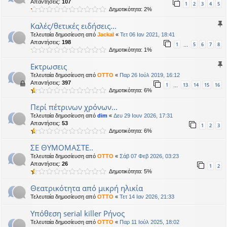
Απαντήσεις:
107
1
2
3
4
5
Δημοτικότητα: 2%
Καλές/θετικές ειδήσεις...
Τελευταία δημοσίευση από
Jackal
«
Τετ 06 Ιαν 2021, 18:41
Απαντήσεις:
198
1
5
6
7
8
…
Δημοτικότητα: 1%
Eκτρωσεις
Τελευταία δημοσίευση από
OTTO
«
Παρ 26 Ιούλ 2019, 16:12
Απαντήσεις:
397
1
13
14
15
16
…
Δημοτικότητα: 6%
Περί πέτρινων χρόνων...
Τελευταία δημοσίευση από
dim
«
Δευ 29 Ιουν 2026, 17:31
Απαντήσεις:
53
1
2
3
Δημοτικότητα: 6%
ΣΕ ΘΥΜΟΜΑΣΤΕ..
Τελευταία δημοσίευση από
OTTO
«
Σάβ 07 Φεβ 2026, 03:23
Απαντήσεις:
26
1
2
Δημοτικότητα: 5%
Θεατρικότητα από μικρή ηλικία
Τελευταία δημοσίευση από
OTTO
«
Τετ 14 Ιαν 2026, 21:33
Υπόθεση serial killer Ρήνος
Τελευταία δημοσίευση από
OTTO
«
Παρ 11 Ιούλ 2025, 18:02