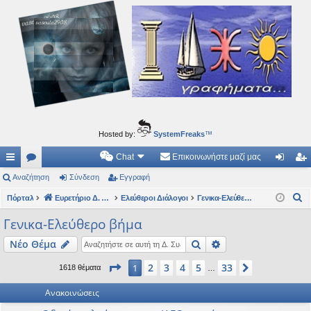
Ιδεογραφήματα
Αυτός ο τόπος φιλοδοξεί να ανοίγει μονοπάτια για τα συναρπαστικά και όμορφα ταξίδια του
νού...
Hosted by:
SystemFreaks
™
Chat
Επικοινωνήστε μαζί μας
ρή
Αναζήτηση
.
Σύνδεση
Εγγραφή
ύν
γγ
Α
γο
Πόρταλ
Συ
Ευρετήριο Δ. Συζήτησης
Ελεύθεροι Διάλογοι
Γενικα-Ελεύθερο βήμα
δε
ρα
ν
ρε
ζη
ση
φ
Γενικα-Ελεύθερο βήμα
α
ς
τή
ή
Αναζήτηση
Ειδική αναζήτηση
Νέο Θέμα
ζ
ή
συ
σε
Σελίδα
1
από
33
2
3
4
5
33
1
Επόμενη
1618 θέματα
…
τ
νδ
ις
η
Ανακοινώσεις
έσ
σ