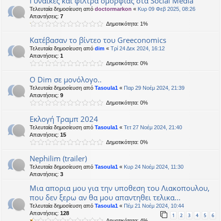
Γυναίκες και φίλτρα ομορφιάς στα Social Media
Τελευταία δημοσίευση από
doctormarkon
«
Κυρ 09 Φεβ 2025, 08:26
Απαντήσεις:
7
Δημοτικότητα: 1%
Κατέβασαν το βίντεο του Greeconomics
Τελευταία δημοσίευση από
dim
«
Τρί 24 Δεκ 2024, 16:12
Απαντήσεις:
1
Δημοτικότητα: 0%
Ο Dim σε μονόλογο..
Τελευταία δημοσίευση από
Tasoula1
«
Παρ 29 Νοέμ 2024, 21:39
Απαντήσεις:
9
Δημοτικότητα: 0%
Εκλογή Τραμπ 2024
Τελευταία δημοσίευση από
Tasoula1
«
Τετ 27 Νοέμ 2024, 21:40
Απαντήσεις:
15
Δημοτικότητα: 0%
Nephilim (trailer)
Τελευταία δημοσίευση από
Tasoula1
«
Κυρ 24 Νοέμ 2024, 11:30
Απαντήσεις:
3
Μια απορια μου για την υποθεση του Λιακοπουλου,
που δεν ξερω αν θα μου απαντηθει τελικα...
Τελευταία δημοσίευση από
Tasoula1
«
Πέμ 21 Νοέμ 2024, 10:44
Απαντήσεις:
128
1
2
3
4
5
6
Δημοτικότητα: 4%