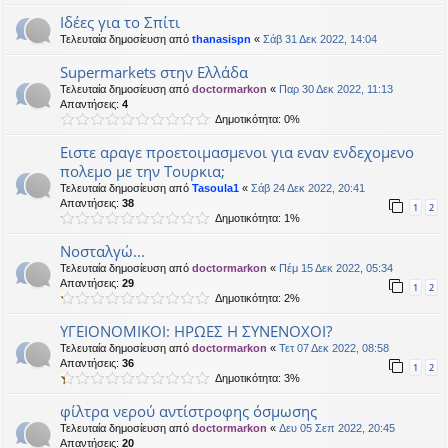
Ιδέες για το Σπίτι
Τελευταία δημοσίευση από
thanasispn
«
Σάβ 31 Δεκ 2022, 14:04
Supermarkets στην Ελλάδα
Τελευταία δημοσίευση από
doctormarkon
«
Παρ 30 Δεκ 2022, 11:13
Απαντήσεις:
4
Δημοτικότητα: 0%
Ειστε αραγε προετοιμασμενοι για εναν ενδεχομενο
πολεμο με την Τουρκια;
Τελευταία δημοσίευση από
Tasoula1
«
Σάβ 24 Δεκ 2022, 20:41
Απαντήσεις:
38
1
2
Δημοτικότητα: 1%
Νοσταλγώ...
Τελευταία δημοσίευση από
doctormarkon
«
Πέμ 15 Δεκ 2022, 05:34
Απαντήσεις:
29
1
2
Δημοτικότητα: 2%
ΥΓΕΙΟΝΟΜΙΚΟΙ: ΗΡΩΕΣ Η ΣΥΝΕΝΟΧΟΙ?
Τελευταία δημοσίευση από
doctormarkon
«
Τετ 07 Δεκ 2022, 08:58
Απαντήσεις:
36
1
2
Δημοτικότητα: 3%
φίλτρα νερού αντίστροφης όσμωσης
Τελευταία δημοσίευση από
doctormarkon
«
Δευ 05 Σεπ 2022, 20:45
Απαντήσεις:
20