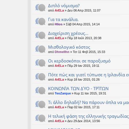
Διπλό νόμισμα?
από
ArELa
» Δευ 06 Απρ 2015, 11:07
Για τα κανάλια.
από
Hlios
» Σάβ 04 Απρ 2015, 14:14
Διαχείριση χρέους...
από
ArELa
» Πέμ 18 Ιούλ 2013, 20:38
Μισθολογικό κόστος
από
Dhmellhn
» Τετ 11 Φεβ 2015, 15:33
Οι κερδοσκόποι σε παροξυσμό
από
ArELa
» Πέμ 29 Ιαν 2015, 19:11
Πότε πώς και γιατί τύπωσε η Ιρλανδία 
από
ArELa
» Κυρ 18 Ιαν 2015, 01:26
ΚΟΙΝΩΝΊΑ ΤΩΝ ΔΎΟ - ΤΡΊΤΩΝ
από
TeoZarque
» Κυρ 11 Ιαν 2015, 19:31
Τι άλλο δηλαδή? Να πάρουν όπλα να μα
από
ArELa
» Παρ 02 Ιαν 2015, 17:11
Η τελική φάση της ελληνικής τραγωδίας
από
ArELa
» Δευ 29 Δεκ 2014, 13:56