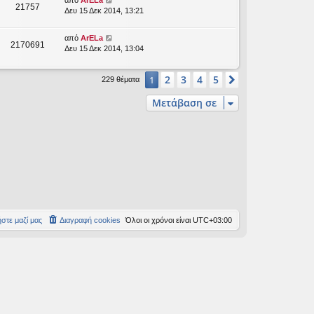
21757
Δευ 15 Δεκ 2014, 13:21
από
ArELa
2170691
Δευ 15 Δεκ 2014, 13:04
2
3
4
5
1
Επόμενη
229 θέματα
Μετάβαση σε
στε μαζί μας
Διαγραφή cookies
Όλοι οι χρόνοι είναι
UTC+03:00