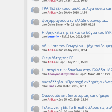
από
ArELa
» Δευ 03 Σεπ 2018, 16:53
ΤΡΑΠΕΖΕΣ- τοσο απλά με λίγα λόγια και
από
ArELa
» Δευ 20 Αύγ 2018, 14:54
ψυχορραγούσα εν Ελλάδι οικονομία...
από
Divine Sinner
» Τετ 22 Ιούλ 2015, 09:15
Η θρησκεία της ΕΕ και το δόγμα του ΕΥ
από
butterfly
» Τρί 12 Ιουν 2012, 09:54
Αθωώστε τον Γεωργίου... (όχι παίζουμε)
από
ArELa
» Κυρ 28 Αύγ 2016, 11:54
Ο εφιάλτης της ΕΕ
από
ArELa
» Παρ 19 Αύγ 2016, 15:09
Η ιστορία των δανείων στην Ελλάδα 18
από
AnonymosEreynhths
» Παρ 26 Μάιος 2017, 14:29
Ακατάλληλο. <Προσοχή σκληρές εικόνε
από
Hlios
» Δευ 16 Φεβ 2015, 12:14
Οικονομία επί δικτατορίας και σήμερα
από
ArELa
» Δευ 25 Ιούλ 2016, 13:34
Τελειώνει η ΕΕ: Το Βrexit διέλυσε τις ιτ
από
ArELa
» Πέμ 30 Ιουν 2016, 11:29