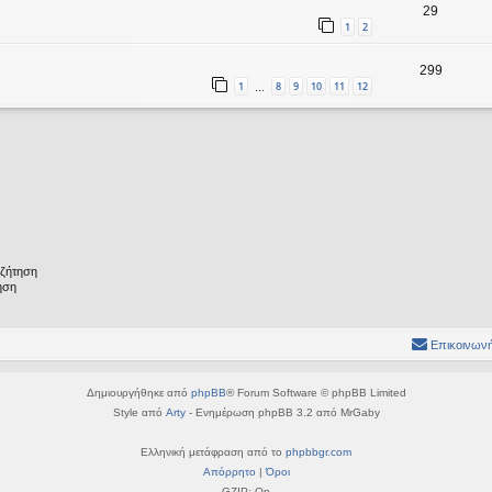
29
1
2
299
1
8
9
10
11
12
…
υζήτηση
ηση
Επικοινωνή
Δημιουργήθηκε από
phpBB
® Forum Software © phpBB Limited
Style από
Arty
- Ενημέρωση phpBB 3.2 από MrGaby
Ελληνική μετάφραση από το
phpbbgr.com
Απόρρητο
|
Όροι
GZIP: On