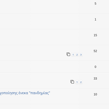
5
1
15
52
1
2
3
0
33
1
2
χοποίησης ένεκα "πανδημίας"
10
..