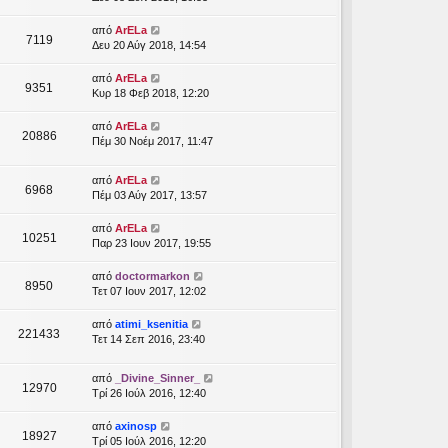
από
ArELa
7119
Δευ 20 Αύγ 2018, 14:54
από
ArELa
9351
Κυρ 18 Φεβ 2018, 12:20
από
ArELa
20886
Πέμ 30 Νοέμ 2017, 11:47
από
ArELa
6968
Πέμ 03 Αύγ 2017, 13:57
από
ArELa
10251
Παρ 23 Ιουν 2017, 19:55
από
doctormarkon
8950
Τετ 07 Ιουν 2017, 12:02
από
atimi_ksenitia
221433
Τετ 14 Σεπ 2016, 23:40
από
_Divine_Sinner_
12970
Τρί 26 Ιούλ 2016, 12:40
από
axinosp
18927
Τρί 05 Ιούλ 2016, 12:20