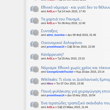
Εθνικό νόμισμα - και γιατί δεν το θέλου
από
ArELa
» Τρί 14 Ιούλ 2015, 17:43
Τα χαρτιά του Παναμά...
από
ArELa
» Τετ 06 Απρ 2016, 12:40
Συνταξεις
από
atimi_ksenitia
» Δευ 08 Φεβ 2016, 01:46
Οικονομικοί δολοφόνοι
από
promitheas14
» Σάβ 30 Ιαν 2016, 22:09
Κατάρρευση?
από
ArELa
» Τρί 25 Αύγ 2015, 23:10
Νόμισμα: Eθνικό χωρίς χρέος και τόκους
από
GeorgeGreekTrucker
» Κυρ 20 Δεκ 2015, 23:14
Wikileaks: Τι είναι οι Διατλαντικές Εμπ
από
Hlios
» Τετ 07 Οκτ 2015, 23:36
Ποινή φυλάκισης γιά χειραγώγηση επιτ
από
promitheas14
» Δευ 03 Αύγ 2015, 18:54
Ένα τερατώδες τραπεζικό σκάνδαλο που
από
ArELa
» Σάβ 23 Μάιος 2015, 11:44