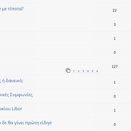
ν με τίποτα?
22
3
1
0
127
1
2
3
4
5
6
 ή δανεικό;
1
ορικές Συμφωνίες
0
οκίου Libor
1
 δε θα γίνει πρώτη είδησ
0