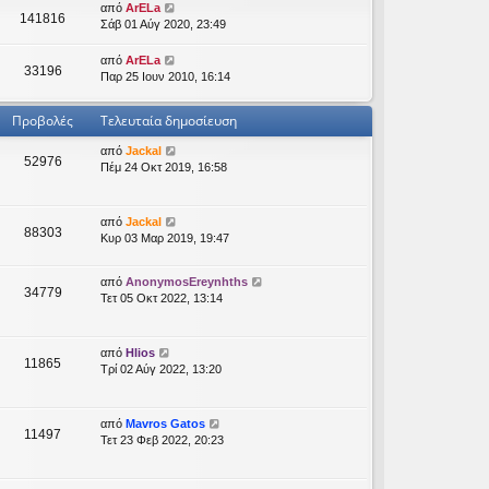
από
ArELa
141816
Σάβ 01 Αύγ 2020, 23:49
από
ArELa
33196
Παρ 25 Ιουν 2010, 16:14
Προβολές
Τελευταία δημοσίευση
από
Jackal
52976
Πέμ 24 Οκτ 2019, 16:58
από
Jackal
88303
Κυρ 03 Μαρ 2019, 19:47
από
AnonymosEreynhths
34779
Τετ 05 Οκτ 2022, 13:14
από
Hlios
11865
Τρί 02 Αύγ 2022, 13:20
από
Mavros Gatos
11497
Τετ 23 Φεβ 2022, 20:23