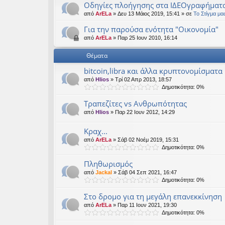
Οδηγίες πλοήγησης στα ΙΔΕΟγραφήματ
εις
από
ArELa
» Δευ 13 Μάιος 2019, 15:41 » σε
Το Στίγμα μα
Για την παρούσα ενότητα "Οικονομία"
από
ArELa
» Παρ 25 Ιουν 2010, 16:14
Θέματα
bitcoin,libra και άλλα κρυπτονομίσματα
από
Hlios
» Τρί 02 Απρ 2013, 18:57
Δημοτικότητα: 0%
Τραπεζίτες vs Ανθρωπότητας
από
Hlios
» Παρ 22 Ιουν 2012, 14:29
Κραχ...
από
ArELa
» Σάβ 02 Νοέμ 2019, 15:31
Δημοτικότητα: 0%
Πληθωρισμός
από
Jackal
» Σάβ 04 Σεπ 2021, 16:47
Δημοτικότητα: 0%
Στο δρομο για τη μεγάλη επανεκκίνηση
από
ArELa
» Παρ 11 Ιουν 2021, 19:30
Δημοτικότητα: 0%