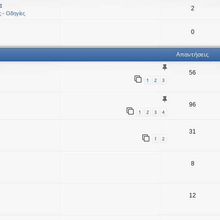
α
2
ς - Οδηγίες
0
Απαντήσεις
56
1
2
3
96
1
2
3
4
31
1
2
8
12