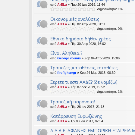
από
ArELa
» Παρ 20 Δεκ 2019, 11:44
Δημοτικότητα: 1%
Οικονομικές αναλύσεις
από
ArELa
» Πέμ 02 Απρ 2020, 01:11
Δημοτικότητα: 0%
Εθνικο δημόσιο δήθεν χρέος
από
ArELa
» Πέμ 30 Απρ 2020, 16:02
Είναι Αλήθεια.?
από
George vounis
» Σάβ 04 Απρ 2020, 15:06
Τράπεζες ,καταθέσεις,καταθέτες
από
firefightergr
» Κυρ 24 Μαρ 2013, 00:30
Ξερετε τι εστι ΑΑΔΕ? (δε νομίζω)
από
ArELa
» Σάβ 07 Δεκ 2019, 19:52
Δημοτικότητα: 1%
Τραπεζική παράνοια!
από
ArELa
» Πέμ 26 Ιαν 2017, 21:13
Kατάρρευση Ευρωζώνης
από
ArELa
» Τρί 03 Ιαν 2017, 02:54
Α.Α.Δ.Ε. ΑΦΑΝΗΣ ΕΜΠΟΡΙΚΗ ΕΤΑΙΡΕΙΑ 