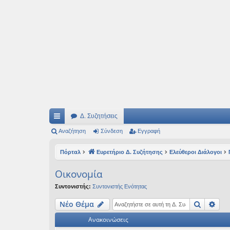
Ιδεογραφήματα
Αυτός ο τόπος φιλοδοξεί να ανοίγει μονοπάτια για τα συναρπαστικά και όμ
Δ. Συζητήσεις
ρή
Αναζήτηση
Σύνδεση
Εγγραφή
γο
Πόρταλ
Ευρετήριο Δ. Συζήτησης
Ελεύθεροι Διάλογοι
ρε
Oικονομία
ς
Συντονιστής:
Συντονιστής Ενότητας
συ
Αναζήτ
Ειδ
Νέο Θέμα
νδ
Ανακοινώσεις
έσ