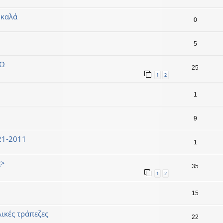
 καλά
0
5
ΡΩ
25
1
2
1
9
21-2011
1
ς>
35
1
2
15
αλικές τράπεζες
22