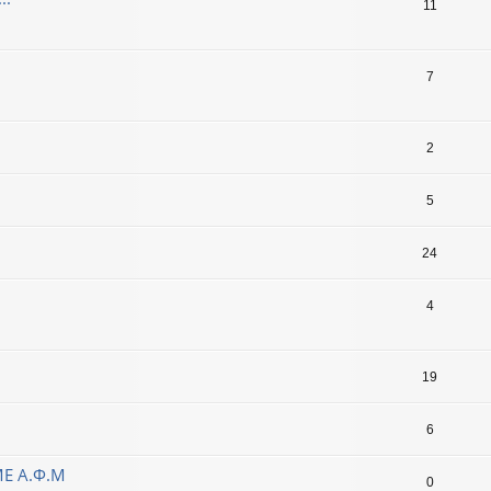
11
7
2
5
24
4
19
6
ΜΕ Α.Φ.Μ
0