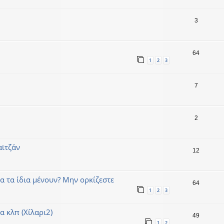
3
64
1
2
3
7
2
αϊτζάν
12
α τα ίδια μένουν? Μην ορκίζεστε
64
1
2
3
 κλπ (Χίλαρι2)
49
1
2