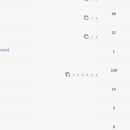
49
1
2
32
1
2
όνον)
1
139
1
2
3
4
5
6
14
3
9