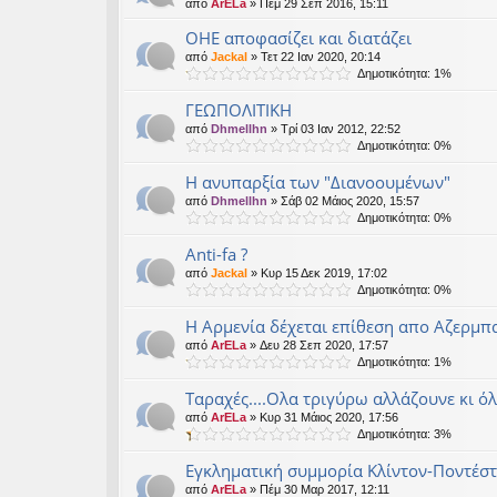
από
ArELa
» Πέμ 29 Σεπ 2016, 15:11
ΟΗΕ αποφασίζει και διατάζει
από
Jackal
» Τετ 22 Ιαν 2020, 20:14
Δημοτικότητα: 1%
ΓΕΩΠΟΛΙΤΙΚΗ
από
Dhmellhn
» Τρί 03 Ιαν 2012, 22:52
Δημοτικότητα: 0%
Η ανυπαρξία των "Διανοουμένων"
από
Dhmellhn
» Σάβ 02 Μάιος 2020, 15:57
Δημοτικότητα: 0%
Anti-fa ?
από
Jackal
» Κυρ 15 Δεκ 2019, 17:02
Δημοτικότητα: 0%
Η Αρμενία δέχεται επίθεση απο Αζερμπ
από
ArELa
» Δευ 28 Σεπ 2020, 17:57
Δημοτικότητα: 1%
Tαραχές....Ολα τριγύρω αλλάζουνε κι όλ
από
ArELa
» Κυρ 31 Μάιος 2020, 17:56
Δημοτικότητα: 3%
Εγκληματική συμμορία Κλίντον-Ποντέστα
από
ArELa
» Πέμ 30 Μαρ 2017, 12:11