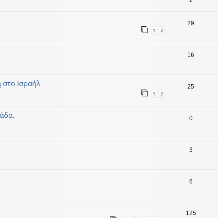
29
1
2
16
 στο Ισραήλ
25
1
2
άδα.
0
3
6
125