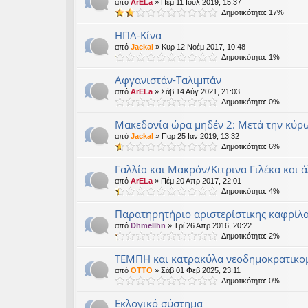
από
ArELa
» Πέμ 11 Ιούλ 2019, 15:37
Δημοτικότητα: 17%
ΗΠΑ-Κίνα
από
Jackal
» Κυρ 12 Νοέμ 2017, 10:48
Δημοτικότητα: 1%
Αφγανιστάν-Ταλιμπάν
από
ArELa
» Σάβ 14 Αύγ 2021, 21:03
Δημοτικότητα: 0%
Μακεδονία ώρα μηδέν 2: Μετά την κύρ
από
Jackal
» Παρ 25 Ιαν 2019, 13:32
Δημοτικότητα: 6%
Γαλλία και Μακρόν/Κιτρινα Γιλέκα και άλ
από
ArELa
» Πέμ 20 Απρ 2017, 22:01
Δημοτικότητα: 4%
Παρατηρητήριο αριστερίστικης καφρίλ
από
Dhmellhn
» Τρί 26 Απρ 2016, 20:22
Δημοτικότητα: 2%
ΤΕΜΠΗ και κατρακύλα νεοδημοκρατικο
από
OTTO
» Σάβ 01 Φεβ 2025, 23:11
Δημοτικότητα: 0%
Εκλογικό σύστημα