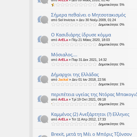
Δημοτικότητα: 5%
Σήμερα πεθαίνει ο Μητσοτακισμός
από
Sol Invictus
» Δευ 30 Νοέμ 2009, 01:24
Δημοτικότητα: 0%
Ο Κασιδιάρης ίδρυσε κόμμα
από
ArELa
» Πέμ 21 Μάιος 2020, 18:03
Δημοτικότητα: 0%
Μόσιαλος....
από
ArELa
» Παρ 31 Δεκ 2021, 14:32
Δημοτικότητα: 0%
Δήμαρχοι της Ελλάδας
από
Jackal
» Δευ 01 Ιαν 2018, 22:56
Δημοτικότητα: 1%
περιπέτεια υγείας της Ντόρας Μπακογι
από
ArELa
» Τρί 19 Οκτ 2021, 09:18
Δημοτικότητα: 2%
Καμμένος (2) Ανεξάρτητοι (?) Ελληνες
από
ArELa
» Τετ 11 Απρ 2012, 17:33
Δημοτικότητα: 0%
Brexit, μετά τη Μέι ο Μπόρις Τζόνσον