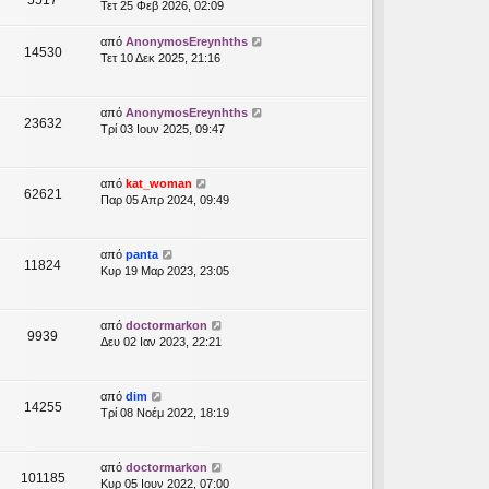
Τετ 25 Φεβ 2026, 02:09
από
AnonymosEreynhths
14530
Τετ 10 Δεκ 2025, 21:16
από
AnonymosEreynhths
23632
Τρί 03 Ιουν 2025, 09:47
από
kat_woman
62621
Παρ 05 Απρ 2024, 09:49
από
panta
11824
Κυρ 19 Μαρ 2023, 23:05
από
doctormarkon
9939
Δευ 02 Ιαν 2023, 22:21
από
dim
14255
Τρί 08 Νοέμ 2022, 18:19
από
doctormarkon
101185
Κυρ 05 Ιουν 2022, 07:00