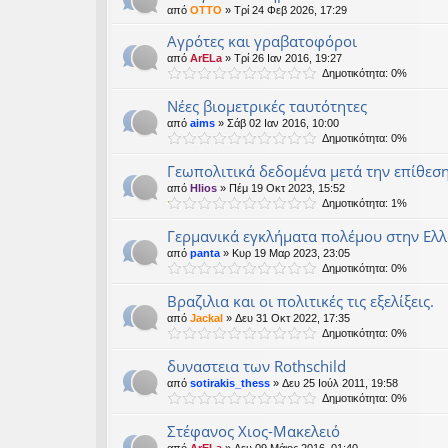
από
OTTO
» Τρί 24 Φεβ 2026, 17:29
Αγρότες και γραβατοφόροι
από
ArELa
» Τρί 26 Ιαν 2016, 19:27
Δημοτικότητα: 0%
Νέες βιομετρικές ταυτότητες
από
aims
» Σάβ 02 Ιαν 2016, 10:00
Δημοτικότητα: 0%
Γεωπολιτικά δεδομένα μετά την επίθεση
από
Hlios
» Πέμ 19 Οκτ 2023, 15:52
Δημοτικότητα: 1%
Γερμανικά εγκλήματα πολέμου στην Ελλ
από
panta
» Κυρ 19 Μαρ 2023, 23:05
Δημοτικότητα: 0%
Βραζιλια και οι πολιτικές τις εξελίξεις.
από
Jackal
» Δευ 31 Οκτ 2022, 17:35
Δημοτικότητα: 0%
δυναστεια των Rothschild
από
sotirakis_thess
» Δευ 25 Ιούλ 2011, 19:58
Δημοτικότητα: 0%
Στέφανος Χιος-Μακελειό
από
ArELa
» Δευ 09 Μάιος 2016, 01:40