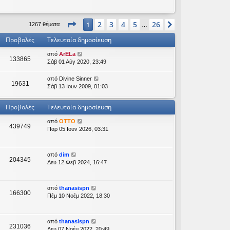
β
ο
λ
Σελίδα
1
από
26
2
3
4
5
26
1
Επόμενη
1267 θέματα
…
ή
τ
Προβολές
Τελευταία δημοσίευση
η
ς
από
ArELa
τ
133865
Σάβ 01 Αύγ 2020, 23:49
ε
λ
από
Divine Sinner
ε
19631
Σάβ 13 Ιουν 2009, 01:03
υ
τ
α
Προβολές
Τελευταία δημοσίευση
ί
α
από
OTTO
439749
ς
Παρ 05 Ιουν 2026, 03:31
δ
η
μ
από
dim
ο
204345
Δευ 12 Φεβ 2024, 16:47
σ
ί
ε
από
thanasispn
υ
166300
Πέμ 10 Νοέμ 2022, 18:30
σ
η
ς
από
thanasispn
231036
Δευ 07 Νοέμ 2022, 20:49