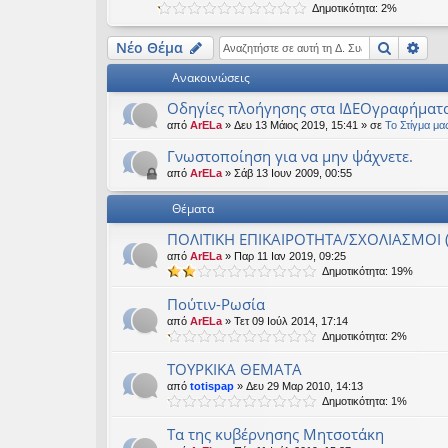
Δημοτικότητα: 2%
εις
Αναζήτ
Ειδ
Νέο Θέμα
Ανακοινώσεις
Οδηγίες πλοήγησης στα ΙΔΕΟγραφήματ
από
ArELa
» Δευ 13 Μάιος 2019, 15:41 » σε
Το Στίγμα μα
Γνωστοποίηση για να μην ψάχνετε.
από
ArELa
» Σάβ 13 Ιουν 2009, 00:55
Θέματα
ΠΟΛΙΤΙΚΗ ΕΠΙΚΑΙΡΟΤΗΤΑ/ΣΧΟΛΙΑΣΜΟΙ (
από
ArELa
» Παρ 11 Ιαν 2019, 09:25
Δημοτικότητα: 19%
Πούτιν-Ρωσία
από
ArELa
» Τετ 09 Ιούλ 2014, 17:14
Δημοτικότητα: 2%
TΟΥΡΚΙΚΑ ΘΕΜΑΤΑ
από
totispap
» Δευ 29 Μαρ 2010, 14:13
Δημοτικότητα: 1%
Τα της κυβέρνησης Μητσοτάκη