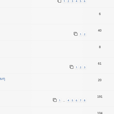
1
2
3
4
5
6
6
40
1
2
8
61
1
2
3
άνη
20
191
1
4
5
6
7
8
…
104