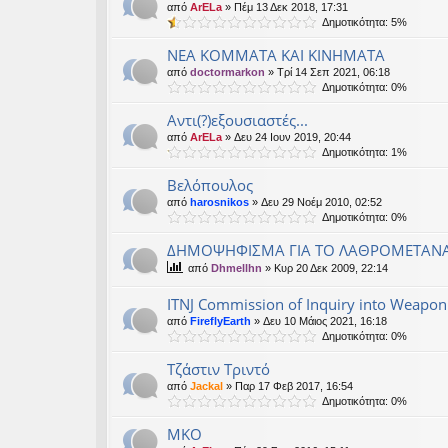
από
ArELa
» Πέμ 13 Δεκ 2018, 17:31
Δημοτικότητα: 5%
ΝΕΑ ΚΟΜΜΑΤΑ ΚΑΙ ΚΙΝΗΜΑΤΑ
από
doctormarkon
» Τρί 14 Σεπ 2021, 06:18
Δημοτικότητα: 0%
Αντι(?)εξουσιαστές...
από
ArELa
» Δευ 24 Ιουν 2019, 20:44
Δημοτικότητα: 1%
Βελόπουλος
από
harosnikos
» Δευ 29 Νοέμ 2010, 02:52
Δημοτικότητα: 0%
ΔΗΜΟΨΗΦΙΣΜΑ ΓΙΑ ΤΟ ΛΑΘΡΟΜΕΤΑΝΑ
από
Dhmellhn
» Κυρ 20 Δεκ 2009, 22:14
ITNJ Commission of Inquiry into Weaponi
από
FireflyEarth
» Δευ 10 Μάιος 2021, 16:18
Δημοτικότητα: 0%
Τζάστιν Τριντό
από
Jackal
» Παρ 17 Φεβ 2017, 16:54
Δημοτικότητα: 0%
ΜΚΟ