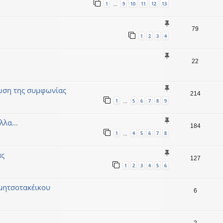
1
9
10
11
12
13
…
79
1
2
3
4
22
ωση της συμφωνίας
214
1
5
6
7
8
9
…
λα...
184
1
4
5
6
7
8
…
ας
127
1
2
3
4
5
6
μητσοτακέικου
6
2