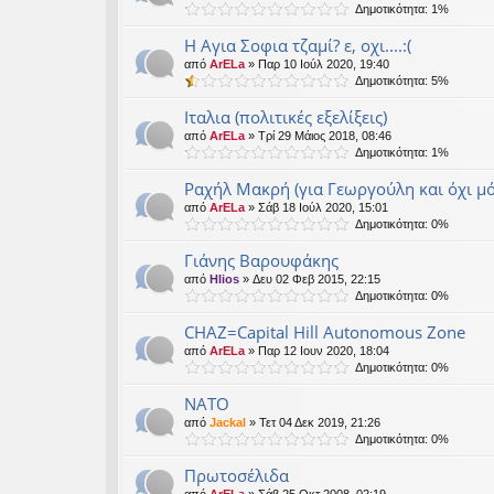
Δημοτικότητα: 1%
Η Αγια Σοφια τζαμί? ε, οχι....:(
από
ArELa
» Παρ 10 Ιούλ 2020, 19:40
Δημοτικότητα: 5%
Ιταλια (πολιτικές εξελίξεις)
από
ArELa
» Τρί 29 Μάιος 2018, 08:46
Δημοτικότητα: 1%
Ραχήλ Μακρή (για Γεωργούλη και όχι μ
από
ArELa
» Σάβ 18 Ιούλ 2020, 15:01
Δημοτικότητα: 0%
Γιάνης Βαρουφάκης
από
Hlios
» Δευ 02 Φεβ 2015, 22:15
Δημοτικότητα: 0%
CHAZ=Capital Hill Autonomous Zone
από
ArELa
» Παρ 12 Ιουν 2020, 18:04
Δημοτικότητα: 0%
NATO
από
Jackal
» Τετ 04 Δεκ 2019, 21:26
Δημοτικότητα: 0%
Πρωτοσέλιδα