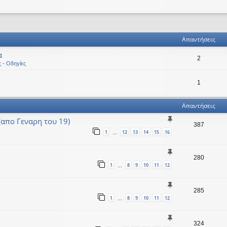
ηση
ική αναζήτηση
Απαντήσεις
α
2
ς - Οδηγίες
1
Απαντήσεις
απο Γεναρη του 19)
387
1
12
13
14
15
16
…
280
1
8
9
10
11
12
…
285
1
8
9
10
11
12
…
324