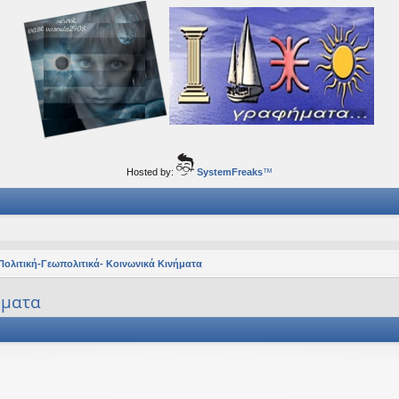
ορφα ταξίδια του νού...
Hosted by:
SystemFreaks
™
Πολιτική-Γεωπολιτικά- Κοινωνικά Κινήματα
ήματα