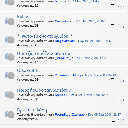
Τελευταία δημοσίευση από
beren
«
Κυρ 11 Ιαν 2009, 14:45
Απαντήσεις:
26
1
2
Rebus
Τελευταία δημοσίευση από
Casandra
«
Σάβ 10 Ιαν 2009, 22:02
Απαντήσεις:
32
1
2
* Φωτο-εικονο-παιχνιδο!!! *
Τελευταία δημοσίευση από
Diagalaksiaki
«
Παρ 19 Δεκ 2008, 19:06
Απαντήσεις:
2
Ποιο ζώο κρύβετε μέσα σας;
Τελευταία δημοσίευση από
_MIXALIS_
«
Παρ 19 Δεκ 2008, 17:16
Απαντήσεις:
10
O ka8refths
Τελευταία δημοσίευση από
Peismatara_Mairy
«
Τετ 10 Δεκ 2008, 04:10
Απαντήσεις:
32
1
2
Ποιος ήρωας ταινίας είσαι;
Τελευταία δημοσίευση από
Spirit oF Fire
«
Τετ 03 Δεκ 2008, 12:20
Απαντήσεις:
33
1
2
Βρείτε τη λύση...
Τελευταία δημοσίευση από
Fountikos_Xasistas
«
Κυρ 05 Οκτ 2008, 11:17
Απαντήσεις:
29
1
2