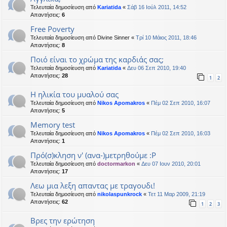
Τελευταία δημοσίευση από
Kariatida
«
Σάβ 16 Ιούλ 2011, 14:52
Απαντήσεις:
6
Free Poverty
Τελευταία δημοσίευση από
Divine Sinner
«
Τρί 10 Μάιος 2011, 18:46
Απαντήσεις:
8
Ποιό είναι το χρώμα της καρδιάς σας;
Τελευταία δημοσίευση από
Kariatida
«
Δευ 06 Σεπ 2010, 19:40
Απαντήσεις:
28
1
2
Η ηλικία του μυαλού σας
Τελευταία δημοσίευση από
Nikos Apomakros
«
Πέμ 02 Σεπ 2010, 16:07
Απαντήσεις:
5
Memory test
Τελευταία δημοσίευση από
Nikos Apomakros
«
Πέμ 02 Σεπ 2010, 16:03
Απαντήσεις:
1
Πρό(σ)κληση ν' (ανα-)μετρηθούμε :Ρ
Τελευταία δημοσίευση από
doctormarkon
«
Δευ 07 Ιουν 2010, 20:01
Απαντήσεις:
17
Λεω μια λεξη απαντας με τραγουδι!
Τελευταία δημοσίευση από
nikolaspunkrock
«
Τετ 11 Μαρ 2009, 21:19
Απαντήσεις:
62
1
2
3
Βρες την ερώτηση