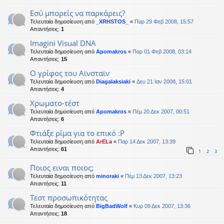
Εσύ μπορείς να παρκάρεις?
Τελευταία δημοσίευση από
_XRHSTOS_
«
Παρ 29 Φεβ 2008, 15:57
Απαντήσεις:
1
Imagini Visual DNA
Τελευταία δημοσίευση από
Apomakros
«
Παρ 01 Φεβ 2008, 03:14
Απαντήσεις:
15
Ο γρίφος του Αϊνσταϊν
Τελευταία δημοσίευση από
Diagalaksiaki
«
Δευ 21 Ιαν 2008, 15:01
Απαντήσεις:
4
Χρωματο-τέστ
Τελευταία δημοσίευση από
Apomakros
«
Πέμ 20 Δεκ 2007, 00:51
Απαντήσεις:
6
Φτιάξε ρίμα για το επικό :Ρ
Τελευταία δημοσίευση από
ArELa
«
Παρ 14 Δεκ 2007, 13:39
Απαντήσεις:
61
1
2
3
Ποιος ειναι ποιος;
Τελευταία δημοσίευση από
minoraki
«
Πέμ 13 Δεκ 2007, 13:23
Απαντήσεις:
11
Τεστ προσωπικότητας
Τελευταία δημοσίευση από
BigBadWolf
«
Κυρ 09 Δεκ 2007, 13:36
Απαντήσεις:
18