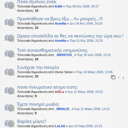
Πόσο έξυπνος είσαι
Τελευταία δημοσίευση από
KaNt
«
Παρ 08 Αύγ 2008, 09:27
Απαντήσεις:
10
Προσπάθησε να βγεις έξω... Αν μπορείς...!!!
Τελευταία δημοσίευση από
Aurellia
«
Δευ 04 Αύγ 2008, 19:29
Απαντήσεις:
23
Ωραια ιστοσελίδα αν θες να σκοτώσεις την ώρα σου !
Τελευταία δημοσίευση από
Aurellia
«
Παρ 01 Αύγ 2008, 15:25
Τεστ συναισθηματικής νοημοσύνης
Τελευταία δημοσίευση από
_XRHSTOS_
«
Παρ 18 Ιούλ 2008, 15:41
Απαντήσεις:
10
Συνέχισε την Ιστορία
Τελευταία δημοσίευση από
Divine Sinner
«
Παρ 16 Μάιος 2008, 13:56
Απαντήσεις:
33
1
2
ποσο πνευματικο ατομο ειστε;
Τελευταία δημοσίευση από
ArELa
«
Κυρ 11 Μάιος 2008, 15:51
Απαντήσεις:
9
Έχετε πονηρό μυαλό;
Τελευταία δημοσίευση από
_MIXALIS_
«
Κυρ 11 Μάιος 2008, 14:22
Απαντήσεις:
9
Βαράτε μύγες?
Τελευταία δημοσίευση από
LoLitA
«
Δευ 03 Μαρ 2008, 13:15