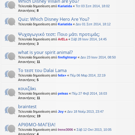
Which Disney Villain are you?
Τελευταία δημοσίευση από
Kariatida
«
Τετ 03 Σεπ 2014, 18:02
Απαντήσεις:
8
Quiz: Which Disney Hero Are You?
Τελευταία δημοσίευση από
Kariatida
«
Δευ 01 Σεπ 2014, 18:12
Ψυχαγωγικό τεστ: Ποιο μάτι προτιμάς;
Τελευταία δημοσίευση από
ArELa
«
Σάβ 28 Ιουν 2014, 14:45
Απαντήσεις:
3
what is your spirit animal?
Τελευταία δημοσίευση από
firefightergr
«
Δευ 23 Ιουν 2014, 08:50
Απαντήσεις:
11
Το τεστ του Dalai Lama
Τελευταία δημοσίευση από
felix+
«
Πέμ 06 Μαρ 2014, 22:19
Απαντήσεις:
5
κουιζάκι
Τελευταία δημοσίευση από
peleas
«
Πέμ 27 Φεβ 2014, 16:03
Απαντήσεις:
11
braintest
Τελευταία δημοσίευση από
Joy
«
Δευ 18 Νοέμ 2013, 23:47
Απαντήσεις:
19
ΑΡΙΘΜΟ-ΜΑΓΕΙΑ!
Τελευταία δημοσίευση από
Irene3006
«
Σάβ 12 Οκτ 2013, 10:05
Απαντήσεις:
4