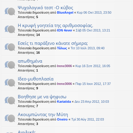
Ψυχολογικό τεστ -Ο κύβος
Τελευταία δημοσίευση από
BlueAngel
«
Κυρ 06 Οκτ 2013, 23:50
Απαντήσεις:
5
Η κρυφή γοητεία της αριθμοσοφίας.
Τελευταία δημοσίευση από
ION 4ever
«
Σάβ 05 Οκτ 2013, 13:21
Απαντήσεις:
14
Εσείς τι παράξενο κάνατε σήμερα;
Τελευταία δημοσίευση από
Τάλως
«
Τετ 10 Ιούλ 2013, 09:40
Απαντήσεις:
16
απωθημένα
Τελευταία δημοσίευση από
Irene3006
«
Κυρ 16 Σεπ 2012, 16:05
Απαντήσεις:
1
Ιδεο-μυθοπλασία
Τελευταία δημοσίευση από
Irene3006
«
Παρ 15 Ιουν 2012, 17:37
Απαντήσεις:
9
Βοηθησε με να ψηφισω
Τελευταία δημοσίευση από
Kariatida
«
Δευ 23 Απρ 2012, 10:03
Απαντήσεις:
7
Ακουμπώντας την Μύτη
Τελευταία δημοσίευση από
Oneiro
«
Τρί 30 Αύγ 2011, 22:03
Απαντήσεις:
3
Αγγλικά;