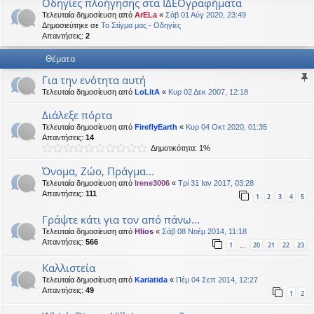
Οδηγίες πλοήγησης στα ΙΔΕΟγραφήματα
η
εις
Τελευταία δημοσίευση από
ArELa
«
Σάβ 01 Αύγ 2020, 23:49
Δημοσιεύτηκε σε
Το Στίγμα μας - Οδηγίες
Απαντήσεις:
2
Θέματα
Για την ενότητα αυτή
Τελευταία δημοσίευση από
LoLitA
«
Κυρ 02 Δεκ 2007, 12:18
Διάλεξε πόρτα
Τελευταία δημοσίευση από
FireflyEarth
«
Κυρ 04 Οκτ 2020, 01:35
Απαντήσεις:
14
Δημοτικότητα: 1%
Όνομα, Ζώο, Πράγμα...
Τελευταία δημοσίευση από
Irene3006
«
Τρί 31 Ιαν 2017, 03:28
Απαντήσεις:
111
1
2
3
4
5
Γράψτε κάτι για τον από πάνω...
Τελευταία δημοσίευση από
Hlios
«
Σάβ 08 Νοέμ 2014, 11:18
Απαντήσεις:
566
1
20
21
22
23
…
Kαλλιστεία
Τελευταία δημοσίευση από
Kariatida
«
Πέμ 04 Σεπ 2014, 12:27
Απαντήσεις:
49
1
2