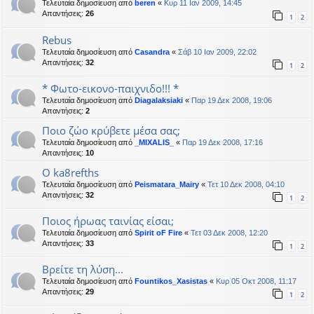
Τελευταία δημοσίευση από
beren
«
Κυρ 11 Ιαν 2009, 14:45
Απαντήσεις:
26
1
2
Rebus
Τελευταία δημοσίευση από
Casandra
«
Σάβ 10 Ιαν 2009, 22:02
Απαντήσεις:
32
1
2
* Φωτο-εικονο-παιχνιδο!!! *
Τελευταία δημοσίευση από
Diagalaksiaki
«
Παρ 19 Δεκ 2008, 19:06
Απαντήσεις:
2
Ποιο ζώο κρύβετε μέσα σας;
Τελευταία δημοσίευση από
_MIXALIS_
«
Παρ 19 Δεκ 2008, 17:16
Απαντήσεις:
10
O ka8refths
Τελευταία δημοσίευση από
Peismatara_Mairy
«
Τετ 10 Δεκ 2008, 04:10
Απαντήσεις:
32
1
2
Ποιος ήρωας ταινίας είσαι;
Τελευταία δημοσίευση από
Spirit oF Fire
«
Τετ 03 Δεκ 2008, 12:20
Απαντήσεις:
33
1
2
Βρείτε τη λύση...
Τελευταία δημοσίευση από
Fountikos_Xasistas
«
Κυρ 05 Οκτ 2008, 11:17
Απαντήσεις:
29
1
2