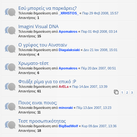
Εσύ μπορείς να παρκάρεις?
Τελευταία δημοσίευση από
_XRHSTOS_
«
Παρ 29 Φεβ 2008, 15:57
Απαντήσεις:
1
Imagini Visual DNA
Τελευταία δημοσίευση από
Apomakros
«
Παρ 01 Φεβ 2008, 03:14
Απαντήσεις:
15
Ο γρίφος του Αϊνσταϊν
Τελευταία δημοσίευση από
Diagalaksiaki
«
Δευ 21 Ιαν 2008, 15:01
Απαντήσεις:
4
Χρωματο-τέστ
Τελευταία δημοσίευση από
Apomakros
«
Πέμ 20 Δεκ 2007, 00:51
Απαντήσεις:
6
Φτιάξε ρίμα για το επικό :Ρ
Τελευταία δημοσίευση από
ArELa
«
Παρ 14 Δεκ 2007, 13:39
Απαντήσεις:
61
1
2
3
Ποιος ειναι ποιος;
Τελευταία δημοσίευση από
minoraki
«
Πέμ 13 Δεκ 2007, 13:23
Απαντήσεις:
11
Τεστ προσωπικότητας
Τελευταία δημοσίευση από
BigBadWolf
«
Κυρ 09 Δεκ 2007, 13:36
Απαντήσεις:
18