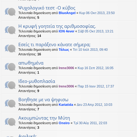
Ψυχολογικό τεστ -Ο κύβος
Τελευταία δημοσίευση από
BlueAngel
«
Κυρ 06 Οκτ 2013, 23:50
Απαντήσεις:
5
Η κρυφή γοητεία της αριθμοσοφίας.
Τελευταία δημοσίευση από
ION 4ever
«
Σάβ 05 Οκτ 2013, 13:21
Απαντήσεις:
14
Εσείς τι παράξενο κάνατε σήμερα;
Τελευταία δημοσίευση από
Τάλως
«
Τετ 10 Ιούλ 2013, 09:40
Απαντήσεις:
16
απωθημένα
Τελευταία δημοσίευση από
Irene3006
«
Κυρ 16 Σεπ 2012, 16:05
Απαντήσεις:
1
Ιδεο-μυθοπλασία
Τελευταία δημοσίευση από
Irene3006
«
Παρ 15 Ιουν 2012, 17:37
Απαντήσεις:
9
Βοηθησε με να ψηφισω
Τελευταία δημοσίευση από
Kariatida
«
Δευ 23 Απρ 2012, 10:03
Απαντήσεις:
7
Ακουμπώντας την Μύτη
Τελευταία δημοσίευση από
Oneiro
«
Τρί 30 Αύγ 2011, 22:03
Απαντήσεις:
3
Αγγλικά;