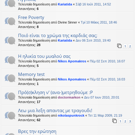
Τελευταία δημοσίευση από
Kariatida
«
Σάβ 16 Ιούλ 2011, 14:52
Απαντήσεις:
6
Free Poverty
Τελευταία δημοσίευση από
Divine Sinner
«
Τρί 10 Μάιος 2011, 18:46
Απαντήσεις:
8
Ποιό είναι το χρώμα της καρδιάς σας;
Τελευταία δημοσίευση από
Kariatida
«
Δευ 06 Σεπ 2010, 19:40
Απαντήσεις:
28
1
2
Η ηλικία του μυαλού σας
Τελευταία δημοσίευση από
Nikos Apomakros
«
Πέμ 02 Σεπ 2010, 16:07
Απαντήσεις:
5
Memory test
Τελευταία δημοσίευση από
Nikos Apomakros
«
Πέμ 02 Σεπ 2010, 16:03
Απαντήσεις:
1
Πρό(σ)κληση ν' (ανα-)μετρηθούμε :Ρ
Τελευταία δημοσίευση από
doctormarkon
«
Δευ 07 Ιουν 2010, 20:01
Απαντήσεις:
17
Λεω μια λεξη απαντας με τραγουδι!
Τελευταία δημοσίευση από
nikolaspunkrock
«
Τετ 11 Μαρ 2009, 21:19
Απαντήσεις:
62
1
2
3
Βρες την ερώτηση