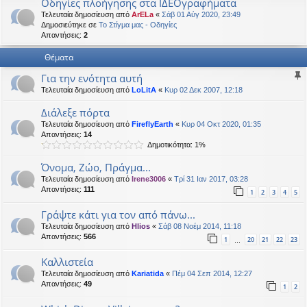
Οδηγίες πλοήγησης στα ΙΔΕΟγραφήματα
η
εις
Τελευταία δημοσίευση από
ArELa
«
Σάβ 01 Αύγ 2020, 23:49
Δημοσιεύτηκε σε
Το Στίγμα μας - Οδηγίες
Απαντήσεις:
2
Θέματα
Για την ενότητα αυτή
Τελευταία δημοσίευση από
LoLitA
«
Κυρ 02 Δεκ 2007, 12:18
Διάλεξε πόρτα
Τελευταία δημοσίευση από
FireflyEarth
«
Κυρ 04 Οκτ 2020, 01:35
Απαντήσεις:
14
Δημοτικότητα: 1%
Όνομα, Ζώο, Πράγμα...
Τελευταία δημοσίευση από
Irene3006
«
Τρί 31 Ιαν 2017, 03:28
Απαντήσεις:
111
1
2
3
4
5
Γράψτε κάτι για τον από πάνω...
Τελευταία δημοσίευση από
Hlios
«
Σάβ 08 Νοέμ 2014, 11:18
Απαντήσεις:
566
1
20
21
22
23
…
Kαλλιστεία
Τελευταία δημοσίευση από
Kariatida
«
Πέμ 04 Σεπ 2014, 12:27
Απαντήσεις:
49
1
2