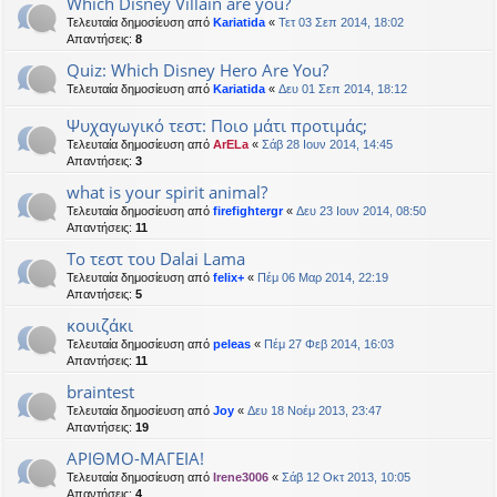
Which Disney Villain are you?
Τελευταία δημοσίευση από
Kariatida
«
Τετ 03 Σεπ 2014, 18:02
Απαντήσεις:
8
Quiz: Which Disney Hero Are You?
Τελευταία δημοσίευση από
Kariatida
«
Δευ 01 Σεπ 2014, 18:12
Ψυχαγωγικό τεστ: Ποιο μάτι προτιμάς;
Τελευταία δημοσίευση από
ArELa
«
Σάβ 28 Ιουν 2014, 14:45
Απαντήσεις:
3
what is your spirit animal?
Τελευταία δημοσίευση από
firefightergr
«
Δευ 23 Ιουν 2014, 08:50
Απαντήσεις:
11
Το τεστ του Dalai Lama
Τελευταία δημοσίευση από
felix+
«
Πέμ 06 Μαρ 2014, 22:19
Απαντήσεις:
5
κουιζάκι
Τελευταία δημοσίευση από
peleas
«
Πέμ 27 Φεβ 2014, 16:03
Απαντήσεις:
11
braintest
Τελευταία δημοσίευση από
Joy
«
Δευ 18 Νοέμ 2013, 23:47
Απαντήσεις:
19
ΑΡΙΘΜΟ-ΜΑΓΕΙΑ!
Τελευταία δημοσίευση από
Irene3006
«
Σάβ 12 Οκτ 2013, 10:05
Απαντήσεις:
4