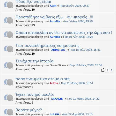
Πόσο έξυπνος είσαι
Τελευταία δημοσίευση από
KaNt
«
Παρ 08 Αύγ 2008, 09:27
Απαντήσεις:
10
Προσπάθησε να βγεις έξω... Αν μπορείς...!!!
Τελευταία δημοσίευση από
Aurellia
«
Δευ 04 Αύγ 2008, 19:29
Απαντήσεις:
23
Ωραια ιστοσελίδα αν θες να σκοτώσεις την ώρα σου !
Τελευταία δημοσίευση από
Aurellia
«
Παρ 01 Αύγ 2008, 15:25
Τεστ συναισθηματικής νοημοσύνης
Τελευταία δημοσίευση από
_XRHSTOS_
«
Παρ 18 Ιούλ 2008, 15:41
Απαντήσεις:
10
Συνέχισε την Ιστορία
Τελευταία δημοσίευση από
Divine Sinner
«
Παρ 16 Μάιος 2008, 13:56
Απαντήσεις:
33
1
2
ποσο πνευματικο ατομο ειστε;
Τελευταία δημοσίευση από
ArELa
«
Κυρ 11 Μάιος 2008, 15:51
Απαντήσεις:
9
Έχετε πονηρό μυαλό;
Τελευταία δημοσίευση από
_MIXALIS_
«
Κυρ 11 Μάιος 2008, 14:22
Απαντήσεις:
9
Βαράτε μύγες?
Τελευταία δημοσίευση από
LoLitA
«
Δευ 03 Μαρ 2008, 13:15