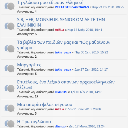
Tη γλώσσα μου έδωσαν Eλληνική
Τελευταία δημοσίευση από
PELTASTIS VARNAVAS
«
Κυρ 23 Ιαν 2011, 00:25
Απαντήσεις:
4
SIR, HER, MONSIEUR, SENIOR ΟΜΙΛΕΙΤΕ ΤΗΝ
ΕΛΛΗΝΙΚΗΝ
Τελευταία δημοσίευση από
ArELa
«
Κυρ 14 Νοέμ 2010, 19:41
Απαντήσεις:
5
Τα βιβλία των παιδιών μας και πώς μαθαίνουν
γράμμα
Τελευταία δημοσίευση από
takis_papa
«
Πέμ 30 Σεπ 2010, 15:22
Απαντήσεις:
2
Μαργαρίτες
Τελευταία δημοσίευση από
takis_papa
«
Δευ 27 Σεπ 2010, 14:17
Απαντήσεις:
5
Επιτέλους, ένα λεξικό σπανίων αρχαιοελληνικών
λέξεων!
Τελευταία δημοσίευση από
ICAROS
«
Τρί 10 Αύγ 2010, 14:18
Απαντήσεις:
17
Μια απορία ψιλοεπείγουσα
Τελευταία δημοσίευση από
ArELa
«
Δευ 21 Ιουν 2010, 20:06
Απαντήσεις:
3
Η Πρωτογλώσσα
Τελευταία δημοσίευση από
dtango
«
Δευ 17 Μάιος 2010, 21:24