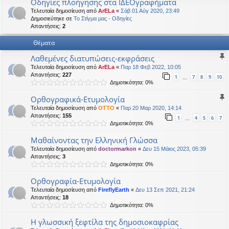
Οδηγίες πλοήγησης στα ΙΔΕΟγραφήματα
η
εις
Τελευταία δημοσίευση από
ArELa
«
Σάβ 01 Αύγ 2020, 23:49
Δημοσιεύτηκε σε
Το Στίγμα μας - Οδηγίες
Απαντήσεις:
2
Θέματα
Λαθεμένες διατυπώσεις-εκφράσεις
Τελευταία δημοσίευση από
ArELa
«
Παρ 18 Φεβ 2022, 10:05
Απαντήσεις:
227
1
7
8
9
10
…
Δημοτικότητα: 0%
Ορθογραφικά-Ετυμολογία
Τελευταία δημοσίευση από
OTTO
«
Παρ 20 Μαρ 2020, 14:14
Απαντήσεις:
155
1
4
5
6
7
…
Δημοτικότητα: 0%
Μαθαίνοντας την Ελληνική Γλώσσα
Τελευταία δημοσίευση από
doctormarkon
«
Δευ 15 Μάιος 2023, 05:39
Απαντήσεις:
3
Δημοτικότητα: 0%
Ορθογραφία-Ετυμολογία
Τελευταία δημοσίευση από
FireflyEarth
«
Δευ 13 Σεπ 2021, 21:24
Απαντήσεις:
18
Δημοτικότητα: 0%
Η γλωσσική ξεφτίλα της δημοσιοκαφρίας