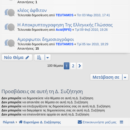
Απαντήσεις:
1
κλέος άφθιτον
Τελευταία δημοσίευση από
TEUTAMOS
«
Τετ 03 Μαρ 2010, 17:41
Η Αποκρυπτογραφηση Της Ελληνικής Γλώσσας
Τελευταία δημοσίευση από
Acid{RFE}
«
Τρί 09 Φεβ 2010, 19:26
Αμορφωτοι δημοσιογράφοι
Τελευταία δημοσίευση από
TEUTAMOS
«
Τρί 05 Ιαν 2010, 18:29
Απαντήσεις:
15
Νέο Θέμα
2
1
Επόμενη
100 θέματα
Μετάβαση σε
Προσβάσεις σε αυτή τη Δ. Συζήτηση
Δεν μπορείτε
να δημοσιεύετε νέα θέματα σε αυτή τη Δ. Συζήτηση
Δεν μπορείτε
να απαντάτε σε θέματα σε αυτή τη Δ. Συζήτηση
Δεν μπορείτε
να επεξεργάζεστε τις δημοσιεύσεις σας σε αυτή τη Δ. Συζήτηση
Δεν μπορείτε
να διαγράφετε τις δημοσιεύσεις σας σε αυτή τη Δ. Συζήτηση
Δεν μπορείτε
να επισυνάπτετε αρχεία σε αυτή τη Δ. Συζήτηση
Πόρταλ
Ευρετήριο Δ. Συζήτησης
Επικοινωνήστε μαζί μας