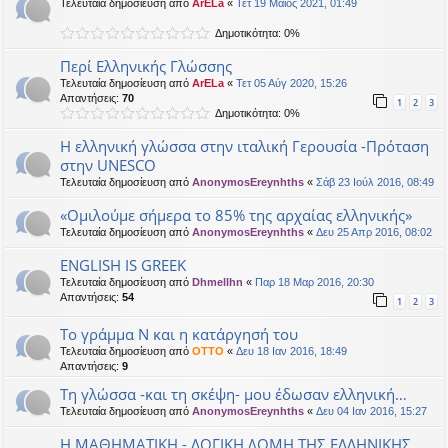
Τελευταία δημοσίευση από
ArELa
«
Τετ 19 Μάιος 2021, 01:49
Δημοτικότητα: 0%
Περί Ελληνικής Γλώσσης
Τελευταία δημοσίευση από
ArELa
«
Τετ 05 Αύγ 2020, 15:26
Απαντήσεις:
70
1
2
3
Δημοτικότητα: 0%
Η ελληνική γλώσσα στην ιταλική Γερουσία -Πρόταση
στην UNESCΟ
Τελευταία δημοσίευση από
AnonymosEreynhths
«
Σάβ 23 Ιούλ 2016, 08:49
«Ομιλούμε σήμερα το 85% της αρχαίας ελληνικής»
Τελευταία δημοσίευση από
AnonymosEreynhths
«
Δευ 25 Απρ 2016, 08:02
ENGLISH IS GREEK
Τελευταία δημοσίευση από
Dhmellhn
«
Παρ 18 Μαρ 2016, 20:30
Απαντήσεις:
54
1
2
3
Το γράμμα Ν και η κατάργησή του
Τελευταία δημοσίευση από
OTTO
«
Δευ 18 Ιαν 2016, 18:49
Απαντήσεις:
9
Τη γλώσσα -και τη σκέψη- μου έδωσαν ελληνική…
Τελευταία δημοσίευση από
AnonymosEreynhths
«
Δευ 04 Ιαν 2016, 15:27
Η ΜΑΘΗΜΑΤΙΚΗ - ΛΟΓΙΚΗ ΔΟΜΗ ΤΗΣ ΕΛΛΗΝΙΚΗΣ