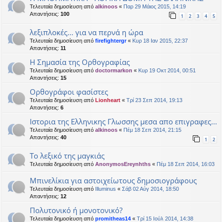
Τελευταία δημοσίευση από
alkinoos
«
Παρ 29 Μάιος 2015, 14:19
Απαντήσεις:
100
1
2
3
4
5
λεξιπλοκές... για να περνά η ώρα
Τελευταία δημοσίευση από
firefightergr
«
Κυρ 18 Ιαν 2015, 22:37
Απαντήσεις:
11
Η Σημασία της Ορθογραφίας
Τελευταία δημοσίευση από
doctormarkon
«
Κυρ 19 Οκτ 2014, 00:51
Απαντήσεις:
15
Ορθογράφοι φασίστες
Τελευταία δημοσίευση από
Lionheart
«
Τρί 23 Σεπ 2014, 19:13
Απαντήσεις:
6
Ιστορια της Ελληνικης Γλωσσης μεσα απο επιγραφες...
Τελευταία δημοσίευση από
alkinoos
«
Πέμ 18 Σεπ 2014, 21:15
Απαντήσεις:
40
1
2
Το λεξικό της μαγκιάς
Τελευταία δημοσίευση από
AnonymosEreynhths
«
Πέμ 18 Σεπ 2014, 16:03
Μπινελίκια για αστοιχείωτους δημοσιογράφους
Τελευταία δημοσίευση από
Illuminus
«
Σάβ 02 Αύγ 2014, 18:50
Απαντήσεις:
12
Πολυτονικό ή μονοτονικό?
Τελευταία δημοσίευση από
promitheas14
«
Τρί 15 Ιούλ 2014, 14:38