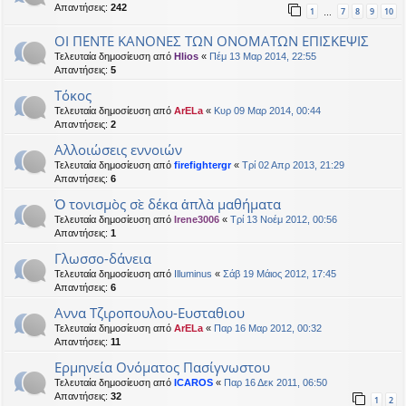
Απαντήσεις:
242
1
7
8
9
10
…
ΟΙ ΠΕΝΤΕ ΚΑΝΟΝΕΣ ΤΩΝ ΟΝΟΜΑΤΩΝ ΕΠΙΣΚΕΨΙΣ
Τελευταία δημοσίευση από
Hlios
«
Πέμ 13 Μαρ 2014, 22:55
Απαντήσεις:
5
Τόκος
Τελευταία δημοσίευση από
ArELa
«
Κυρ 09 Μαρ 2014, 00:44
Απαντήσεις:
2
Αλλοιώσεις εννοιών
Τελευταία δημοσίευση από
firefightergr
«
Τρί 02 Απρ 2013, 21:29
Απαντήσεις:
6
Ὁ τονισμὸς σὲ δέκα ἁπλὰ μαθήματα
Τελευταία δημοσίευση από
Irene3006
«
Τρί 13 Νοέμ 2012, 00:56
Απαντήσεις:
1
Γλωσσο-δάνεια
Τελευταία δημοσίευση από
Illuminus
«
Σάβ 19 Μάιος 2012, 17:45
Απαντήσεις:
6
Αννα Τζιροπουλου-Ευσταθιου
Τελευταία δημοσίευση από
ArELa
«
Παρ 16 Μαρ 2012, 00:32
Απαντήσεις:
11
Ερμηνεία Ονόματος Πασίγνωστου
Τελευταία δημοσίευση από
ICAROS
«
Παρ 16 Δεκ 2011, 06:50
Απαντήσεις:
32
1
2