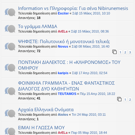
Information vs Πληροφορία: Για σένα Nibirunemesis
Τελευταία δημοσίευση από
Exciter
«
Σάβ 15 Μάιος 2010, 10:10
Απαντήσεις:
18
Το γράμμα ΛΑΜΔΑ
Τελευταία δημοσίευση από
ArELa
«
Σάβ 15 Μάιος 2010, 08:36
ΨΗΦΙΣΤΕ: Πολυτονικό ή μονοτονικό τελικά;
Τελευταία δημοσίευση από
Novus
«
Σάβ 08 Μάιος 2010, 16:40
Απαντήσεις:
72
1
2
3
ΠΟΝΤΙΑΚΗ ΔΙΑΛΕΚΤΟΣ : Η «ΚΛΗΡΟΝΟΜΟΣ» ΤΟΥ
ΟΜΗΡΟΥ
Τελευταία δημοσίευση από
karipis
«
Σάβ 17 Απρ 2010, 02:54
ΦΟΙΝΙΚΗΙΑ ΓΡΑΜΜΑΤΑ - ΕΝΑΣ ΦΑΝΤΑΣΤΙΚΟΣ
ΔΙΑΛΟΓΟΣ ΔΥΟ ΚΑΘΗΓΗΤΩΝ
Τελευταία δημοσίευση από
TEUTAMOS
«
Πέμ 15 Απρ 2010, 18:22
Απαντήσεις:
41
1
2
Αρχαία Ελληνικά Ονόματα
Τελευταία δημοσίευση από
Aiolos
«
Τετ 24 Μαρ 2010, 03:11
Απαντήσεις:
1
EIMAI H ΓΛΩΣΣΑ ΜΟΥ
Τελευταία δημοσίευση από
ArELa
«
Παρ 05 Μαρ 2010, 18:44