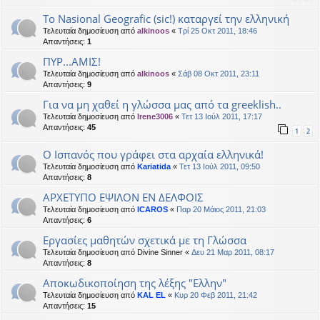
Το Nasional Geografic (sic!) καταργεί την ελληνική
Τελευταία δημοσίευση από
alkinoos
«
Τρί 25 Οκτ 2011, 18:46
Απαντήσεις:
1
ΠΥΡ...ΑΜΙΣ!
Τελευταία δημοσίευση από
alkinoos
«
Σάβ 08 Οκτ 2011, 23:11
Απαντήσεις:
9
Για να μη χαθεί η γλώσσα μας από τα greeklish..
Τελευταία δημοσίευση από
Irene3006
«
Τετ 13 Ιούλ 2011, 17:17
Απαντήσεις:
45
1
2
Ο Ισπανός που γράφει στα αρχαία ελληνικά!
Τελευταία δημοσίευση από
Kariatida
«
Τετ 13 Ιούλ 2011, 09:50
Απαντήσεις:
8
ΑΡΧΕΤΥΠΟ ΕΨΙΛΟΝ ΕΝ ΔΕΛΦΟΙΣ
Τελευταία δημοσίευση από
ICAROS
«
Παρ 20 Μάιος 2011, 21:03
Απαντήσεις:
6
Εργασίες μαθητών σχετικά με τη Γλώσσα
Τελευταία δημοσίευση από
Divine Sinner
«
Δευ 21 Μαρ 2011, 08:17
Απαντήσεις:
8
Αποκωδικοποίηση της λέξης "Ελλην"
Τελευταία δημοσίευση από
KAL EL
«
Κυρ 20 Φεβ 2011, 21:42
Απαντήσεις:
15