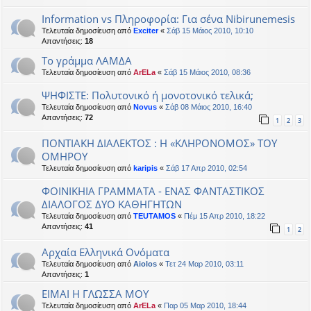
Information vs Πληροφορία: Για σένα Nibirunemesis
Τελευταία δημοσίευση από
Exciter
«
Σάβ 15 Μάιος 2010, 10:10
Απαντήσεις:
18
Το γράμμα ΛΑΜΔΑ
Τελευταία δημοσίευση από
ArELa
«
Σάβ 15 Μάιος 2010, 08:36
ΨΗΦΙΣΤΕ: Πολυτονικό ή μονοτονικό τελικά;
Τελευταία δημοσίευση από
Novus
«
Σάβ 08 Μάιος 2010, 16:40
Απαντήσεις:
72
1
2
3
ΠΟΝΤΙΑΚΗ ΔΙΑΛΕΚΤΟΣ : Η «ΚΛΗΡΟΝΟΜΟΣ» ΤΟΥ
ΟΜΗΡΟΥ
Τελευταία δημοσίευση από
karipis
«
Σάβ 17 Απρ 2010, 02:54
ΦΟΙΝΙΚΗΙΑ ΓΡΑΜΜΑΤΑ - ΕΝΑΣ ΦΑΝΤΑΣΤΙΚΟΣ
ΔΙΑΛΟΓΟΣ ΔΥΟ ΚΑΘΗΓΗΤΩΝ
Τελευταία δημοσίευση από
TEUTAMOS
«
Πέμ 15 Απρ 2010, 18:22
Απαντήσεις:
41
1
2
Αρχαία Ελληνικά Ονόματα
Τελευταία δημοσίευση από
Aiolos
«
Τετ 24 Μαρ 2010, 03:11
Απαντήσεις:
1
EIMAI H ΓΛΩΣΣΑ ΜΟΥ
Τελευταία δημοσίευση από
ArELa
«
Παρ 05 Μαρ 2010, 18:44