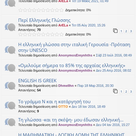
Τελευταία δημοσίευση από
ArELa
«
Τετ 19 Μάιος 2021, 01:49
Δημοτικότητα: 0%
Περί Ελληνικής Γλώσσης
Τελευταία δημοσίευση από
ArELa
«
Τετ 05 Αύγ 2020, 15:26
Απαντήσεις:
70
1
2
3
Δημοτικότητα: 0%
Η ελληνική γλώσσα στην ιταλική Γερουσία -Πρόταση
στην UNESCΟ
Τελευταία δημοσίευση από
AnonymosEreynhths
«
Σάβ 23 Ιούλ 2016, 08:49
«Ομιλούμε σήμερα το 85% της αρχαίας ελληνικής»
Τελευταία δημοσίευση από
AnonymosEreynhths
«
Δευ 25 Απρ 2016, 08:02
ENGLISH IS GREEK
Τελευταία δημοσίευση από
Dhmellhn
«
Παρ 18 Μαρ 2016, 20:30
Απαντήσεις:
54
1
2
3
Το γράμμα Ν και η κατάργησή του
Τελευταία δημοσίευση από
OTTO
«
Δευ 18 Ιαν 2016, 18:49
Απαντήσεις:
9
Τη γλώσσα -και τη σκέψη- μου έδωσαν ελληνική…
Τελευταία δημοσίευση από
AnonymosEreynhths
«
Δευ 04 Ιαν 2016, 15:27
Η ΜΑΘΗΜΑΤΙΚΗ - ΛΟΓΙΚΗ ΔΟΜΗ ΤΗΣ ΕΛΛΗΝΙΚΗΣ