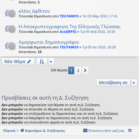
Απαντήσεις:
1
κλέος άφθιτον
Τελευταία δημοσίευση από
TEUTAMOS
«
Τετ 03 Μαρ 2010, 17:41
Η Αποκρυπτογραφηση Της Ελληνικής Γλώσσας
Τελευταία δημοσίευση από
Acid{RFE}
«
Τρί 09 Φεβ 2010, 19:26
Αμορφωτοι δημοσιογράφοι
Τελευταία δημοσίευση από
TEUTAMOS
«
Τρί 05 Ιαν 2010, 18:29
Απαντήσεις:
15
Νέο Θέμα
2
1
Επόμενη
100 θέματα
Μετάβαση σε
Προσβάσεις σε αυτή τη Δ. Συζήτηση
Δεν μπορείτε
να δημοσιεύετε νέα θέματα σε αυτή τη Δ. Συζήτηση
Δεν μπορείτε
να απαντάτε σε θέματα σε αυτή τη Δ. Συζήτηση
Δεν μπορείτε
να επεξεργάζεστε τις δημοσιεύσεις σας σε αυτή τη Δ. Συζήτηση
Δεν μπορείτε
να διαγράφετε τις δημοσιεύσεις σας σε αυτή τη Δ. Συζήτηση
Δεν μπορείτε
να επισυνάπτετε αρχεία σε αυτή τη Δ. Συζήτηση
Πόρταλ
Ευρετήριο Δ. Συζήτησης
Επικοινωνήστε μαζί μας