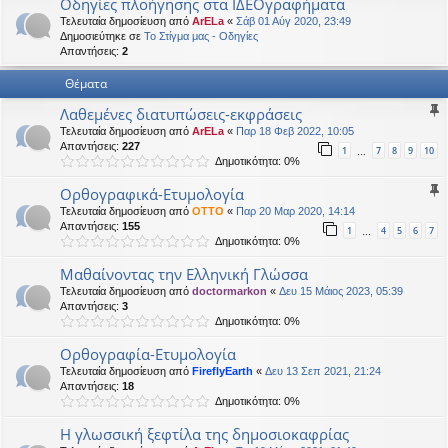
Οδηγίες πλοήγησης στα ΙΔΕΟγραφήματα
η
εις
Τελευταία δημοσίευση από
ArELa
«
Σάβ 01 Αύγ 2020, 23:49
Δημοσιεύτηκε σε
Το Στίγμα μας - Οδηγίες
Απαντήσεις:
2
Θέματα
Λαθεμένες διατυπώσεις-εκφράσεις
Τελευταία δημοσίευση από
ArELa
«
Παρ 18 Φεβ 2022, 10:05
Απαντήσεις:
227
1
7
8
9
10
…
Δημοτικότητα: 0%
Ορθογραφικά-Ετυμολογία
Τελευταία δημοσίευση από
OTTO
«
Παρ 20 Μαρ 2020, 14:14
Απαντήσεις:
155
1
4
5
6
7
…
Δημοτικότητα: 0%
Μαθαίνοντας την Ελληνική Γλώσσα
Τελευταία δημοσίευση από
doctormarkon
«
Δευ 15 Μάιος 2023, 05:39
Απαντήσεις:
3
Δημοτικότητα: 0%
Ορθογραφία-Ετυμολογία
Τελευταία δημοσίευση από
FireflyEarth
«
Δευ 13 Σεπ 2021, 21:24
Απαντήσεις:
18
Δημοτικότητα: 0%
Η γλωσσική ξεφτίλα της δημοσιοκαφρίας