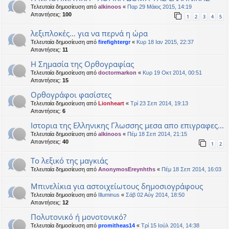
Τελευταία δημοσίευση από
alkinoos
«
Παρ 29 Μάιος 2015, 14:19
Απαντήσεις:
100
1
2
3
4
5
λεξιπλοκές... για να περνά η ώρα
Τελευταία δημοσίευση από
firefightergr
«
Κυρ 18 Ιαν 2015, 22:37
Απαντήσεις:
11
Η Σημασία της Ορθογραφίας
Τελευταία δημοσίευση από
doctormarkon
«
Κυρ 19 Οκτ 2014, 00:51
Απαντήσεις:
15
Ορθογράφοι φασίστες
Τελευταία δημοσίευση από
Lionheart
«
Τρί 23 Σεπ 2014, 19:13
Απαντήσεις:
6
Ιστορια της Ελληνικης Γλωσσης μεσα απο επιγραφες...
Τελευταία δημοσίευση από
alkinoos
«
Πέμ 18 Σεπ 2014, 21:15
Απαντήσεις:
40
1
2
Το λεξικό της μαγκιάς
Τελευταία δημοσίευση από
AnonymosEreynhths
«
Πέμ 18 Σεπ 2014, 16:03
Μπινελίκια για αστοιχείωτους δημοσιογράφους
Τελευταία δημοσίευση από
Illuminus
«
Σάβ 02 Αύγ 2014, 18:50
Απαντήσεις:
12
Πολυτονικό ή μονοτονικό?
Τελευταία δημοσίευση από
promitheas14
«
Τρί 15 Ιούλ 2014, 14:38