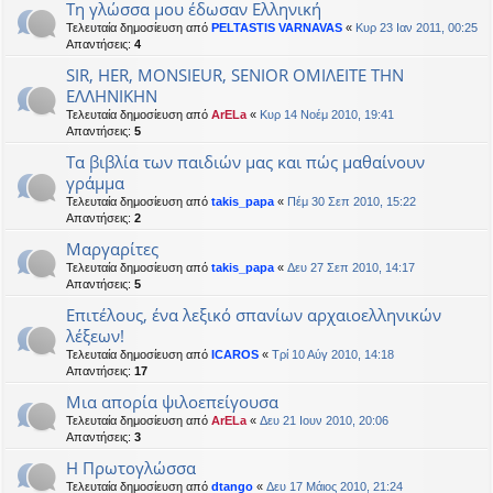
Tη γλώσσα μου έδωσαν Eλληνική
Τελευταία δημοσίευση από
PELTASTIS VARNAVAS
«
Κυρ 23 Ιαν 2011, 00:25
Απαντήσεις:
4
SIR, HER, MONSIEUR, SENIOR ΟΜΙΛΕΙΤΕ ΤΗΝ
ΕΛΛΗΝΙΚΗΝ
Τελευταία δημοσίευση από
ArELa
«
Κυρ 14 Νοέμ 2010, 19:41
Απαντήσεις:
5
Τα βιβλία των παιδιών μας και πώς μαθαίνουν
γράμμα
Τελευταία δημοσίευση από
takis_papa
«
Πέμ 30 Σεπ 2010, 15:22
Απαντήσεις:
2
Μαργαρίτες
Τελευταία δημοσίευση από
takis_papa
«
Δευ 27 Σεπ 2010, 14:17
Απαντήσεις:
5
Επιτέλους, ένα λεξικό σπανίων αρχαιοελληνικών
λέξεων!
Τελευταία δημοσίευση από
ICAROS
«
Τρί 10 Αύγ 2010, 14:18
Απαντήσεις:
17
Μια απορία ψιλοεπείγουσα
Τελευταία δημοσίευση από
ArELa
«
Δευ 21 Ιουν 2010, 20:06
Απαντήσεις:
3
Η Πρωτογλώσσα
Τελευταία δημοσίευση από
dtango
«
Δευ 17 Μάιος 2010, 21:24