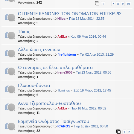
Απαντήσεις:
242
1
7
8
9
10
…
ΟΙ ΠΕΝΤΕ ΚΑΝΟΝΕΣ ΤΩΝ ΟΝΟΜΑΤΩΝ ΕΠΙΣΚΕΨΙΣ
Τελευταία δημοσίευση από
Hlios
«
Πέμ 13 Μαρ 2014, 22:55
Απαντήσεις:
5
Τόκος
Τελευταία δημοσίευση από
ArELa
«
Κυρ 09 Μαρ 2014, 00:44
Απαντήσεις:
2
Αλλοιώσεις εννοιών
Τελευταία δημοσίευση από
firefightergr
«
Τρί 02 Απρ 2013, 21:29
Απαντήσεις:
6
Ὁ τονισμὸς σὲ δέκα ἁπλὰ μαθήματα
Τελευταία δημοσίευση από
Irene3006
«
Τρί 13 Νοέμ 2012, 00:56
Απαντήσεις:
1
Γλωσσο-δάνεια
Τελευταία δημοσίευση από
Illuminus
«
Σάβ 19 Μάιος 2012, 17:45
Απαντήσεις:
6
Αννα Τζιροπουλου-Ευσταθιου
Τελευταία δημοσίευση από
ArELa
«
Παρ 16 Μαρ 2012, 00:32
Απαντήσεις:
11
Ερμηνεία Ονόματος Πασίγνωστου
Τελευταία δημοσίευση από
ICAROS
«
Παρ 16 Δεκ 2011, 06:50
Απαντήσεις:
32
1
2