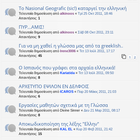
Το Nasional Geografic (sic!) καταργεί την ελληνική
Τελευταία δημοσίευση από
alkinoos
«
Τρί 25 Οκτ 2011, 18:46
Απαντήσεις:
1
ΠΥΡ...ΑΜΙΣ!
Τελευταία δημοσίευση από
alkinoos
«
Σάβ 08 Οκτ 2011, 23:11
Απαντήσεις:
9
Για να μη χαθεί η γλώσσα μας από τα greeklish..
Τελευταία δημοσίευση από
Irene3006
«
Τετ 13 Ιούλ 2011, 17:17
Απαντήσεις:
45
1
2
Ο Ισπανός που γράφει στα αρχαία ελληνικά!
Τελευταία δημοσίευση από
Kariatida
«
Τετ 13 Ιούλ 2011, 09:50
Απαντήσεις:
8
ΑΡΧΕΤΥΠΟ ΕΨΙΛΟΝ ΕΝ ΔΕΛΦΟΙΣ
Τελευταία δημοσίευση από
ICAROS
«
Παρ 20 Μάιος 2011, 21:03
Απαντήσεις:
6
Εργασίες μαθητών σχετικά με τη Γλώσσα
Τελευταία δημοσίευση από
Divine Sinner
«
Δευ 21 Μαρ 2011, 08:17
Απαντήσεις:
8
Αποκωδικοποίηση της λέξης "Ελλην"
Τελευταία δημοσίευση από
KAL EL
«
Κυρ 20 Φεβ 2011, 21:42
Απαντήσεις:
15