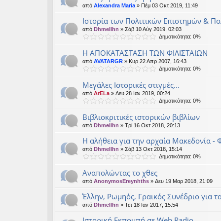
από
Alexandra Maria
» Πέμ 03 Οκτ 2019, 11:49
Ιστορία των Πολιτικών Επιστημών & Π
από
Dhmellhn
» Σάβ 10 Αύγ 2019, 02:03
Δημοτικότητα: 0%
Η ΑΠΟΚΑΤΑΣΤΑΣΗ ΤΩΝ ΦIΛΙΣΤΑΙΩΝ
από
AVATARGR
» Κυρ 22 Απρ 2007, 16:43
Δημοτικότητα: 0%
Μεγάλες Ιστορικές στιγμές...
από
ArELa
» Δευ 28 Ιαν 2019, 00:24
Δημοτικότητα: 0%
Βιβλιοκριτικές ιστορικών βιβλίων
από
Dhmellhn
» Τρί 16 Οκτ 2018, 20:13
Η αλήθεια για την αρχαία Μακεδονία - 
από
Dhmellhn
» Σάβ 13 Οκτ 2018, 15:14
Δημοτικότητα: 0%
Αναπολώντας το χθες
από
AnonymosEreynhths
» Δευ 19 Μαρ 2018, 21:09
Έλλην, Ρωμηός, Γραικός Συνέδριο για τ
από
Dhmellhn
» Τετ 18 Ιαν 2017, 15:54
Ιστορική Εκπομπή σε Web Radio