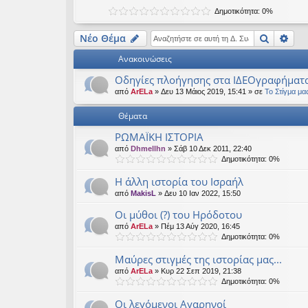
Δημοτικότητα: 0%
Αναζήτ
Ειδ
Νέο Θέμα
Ανακοινώσεις
Οδηγίες πλοήγησης στα ΙΔΕΟγραφήματ
από
ArELa
» Δευ 13 Μάιος 2019, 15:41 » σε
Το Στίγμα μα
Θέματα
ΡΩΜΑΪΚΗ ΙΣΤΟΡΙΑ
από
Dhmellhn
» Σάβ 10 Δεκ 2011, 22:40
Δημοτικότητα: 0%
Η άλλη ιστορία του Ισραήλ
από
MakisL
» Δευ 10 Ιαν 2022, 15:50
Οι μύθοι (?) του Ηρόδοτου
από
ArELa
» Πέμ 13 Αύγ 2020, 16:45
Δημοτικότητα: 0%
Μαύρες στιγμές της ιστορίας μας...
από
ArELa
» Κυρ 22 Σεπ 2019, 21:38
Δημοτικότητα: 0%
Οι λεγόμενοι Αγαρηνοί