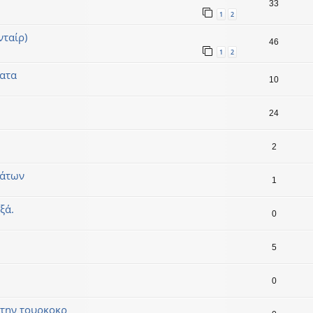
33
1
2
ταίρ)
46
1
2
ματα
10
24
2
μάτων
1
ξά.
0
5
0
στην τουρκοκρ