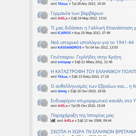
από
Τάλως
» Τρί 28 Αύγ 2012, 19:20
Γερμανία των βαρβάρων
από
ArELa
» Σάβ 24 Μαρ 2012, 13:51
Τί μας διδάσκει η Γαλλική Επανάσταση 
από
ICAROS
» Κυρ 25 Μαρ 2012, 07:48
Νεό ιστορικό ιστολόγιο για το 1941-44
από
KASSANDROS
» Τετ 04 Ιαν 2012, 13:03
Γενίτσαροι- Γερλήδες στην Κρήτη
από
totispap
» Σάβ 21 Μάιος 2011, 21:45
Η ΚΑΤΑΣΤΡΟΦΗ ΤΟΥ ΕΛΛΗΝΙΚΟΥ ΠΟΛΙ
από
Τάλως
» Σάβ 13 Νοέμ 2010, 17:19
Ο ανθελληνισμός των Εβραίων και... η
από
dimig
» Σάβ 16 Οκτ 2010, 18:56
Ενδιαφέρον επιμορφωτικό κανάλι στο Υ
από
ArELa
» Τρί 05 Οκτ 2010, 15:04
Παραχάραξη της Ιστορίας μας
από
ArELa
» Σάβ 12 Ιαν 2008, 09:44
ΣΚΩΤΙΑ Η ΧΩΡΑ ΤΝ ΕΛΛΗΝΩΝ ΒΡΕΤΑΝΙΑ