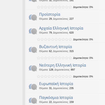
Θέματα
:
32
,
Δημοσιεύσεις
:
191
εις
Δημοτικότητα: 0%
Προϊστορία
Θέματα
:
29
,
Δημοσιεύσεις
:
227
Αρχαία Ελληνική Ιστορία
Θέματα
:
79
,
Δημοσιεύσεις
:
620
Δημοτικότητα: 0%
Βυζαντινή Ιστορία
Θέματα
:
62
,
Δημοσιεύσεις
:
315
Δημοτικότητα: 0%
Νεότερη Ελληνική Ιστορία
Θέματα
:
128
,
Δημοσιεύσεις
:
897
Δημοτικότητα: 0%
Ευρωπαϊκή Ιστορία
Θέματα
:
31
,
Δημοσιεύσεις
:
235
Παγκόσμια Ιστορία
Θέματα
:
22
,
Δημοσιεύσεις
:
159