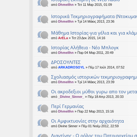
από
Dhmellhn
» Τετ 11 Μαρ 2015, 01:09
Ιστορικά Τεκμηριογραφήματα (Ντοκυμαν
από
Dhmellhn
» Τρί 14 Μάιος 2013, 23:36
Μάθημα Ιστορίας-για γέλια και για κλά
από
ArELa
» Τετ 23 Δεκ 2015, 14:16
Ιστορίας Αλήθεια - Νέο Μπλογκ
από
Dhmellhn
» Παρ 04 Μαρ 2011, 20:49
ΔΡΟΣΟΥΛΙΤΕΣ
από
ARKADROSOYL
» Πέμ 17 Ιούλ 2014, 07:52
Σχολιασμός ιστορικών τεκμηριογραφη
από
Dhmellhn
» Τρί 14 Μάιος 2013, 23:39
Οι ακροδεξιοι μύθοι γυρω απο τον μετα
από
_Divine_Sinner_
» Πέμ 18 Απρ 2013, 20:33
Περί Γερμανίας
από
Dhmellhn
» Παρ 22 Μαρ 2013, 15:16
Οι Αμφικτυονίες στην αρχαιότητα
από
Divine Sinner
» Πέμ 01 Νοέμ 2012, 22:59
Λιαντίνης - Ο ρόλος του Πατριαρχείου 