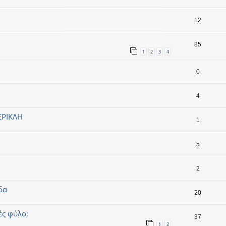
12
85
1
2
3
4
0
4
ΕΡΙΚΛΗ
1
5
2
δα
20
ές φύλο;
37
1
2