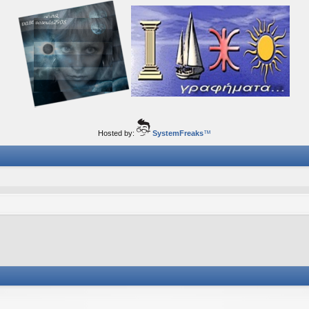
ορφα ταξίδια του νού...
Hosted by:
SystemFreaks
™