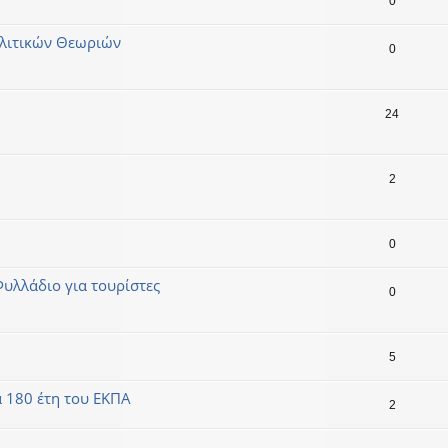
0
ολιτικών Θεωριών
0
24
2
0
Φυλλάδιο για τουρίστες
0
5
α 180 έτη του ΕΚΠΑ
2