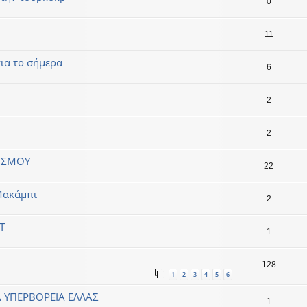
0
11
για το σήμερα
6
2
2
ΤΙΣΜΟΥ
22
 Μακάμπι
2
Τ
1
128
1
2
3
4
5
6
 ΥΠΕΡΒΟΡΕΙΑ ΕΛΛΑΣ
1