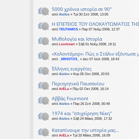
5000 χρόνια ιστορία σε 90"
από
Aiolos
» Τρί 30 Σεπ 2008, 13:05
Η ΕΠΕΤΕΙΟΣ ΤΟΥ ΟΛΟΚΑΥΤΩΜΑΤΟΣ ΤΗ
από
TEUTAMOS
» Παρ 07 Νοέμ 2008, 12:37
Μυθολογία και Ιστορία
από
Lionheart
» Σάβ 01 Νοέμ 2008, 19:11
«Χολοντόμορ»: Πώς ο Στάλιν εξόντωσε 
από
_XRHSTOS_
» Δευ 07 Ιούλ 2008, 18:43
Έλληνες ευεργέτες
από
Aiolos
» Κυρ 05 Οκτ 2008, 20:53
Περιηγητικά Παυσανίου
από
ArELa
» Πέμ 02 Οκτ 2008, 16:14
Αββάς Fourmont
από
Aiolos
» Παρ 26 Σεπ 2008, 00:49
1974 και "επιχείρηση Νίκη"
από
Aiolos
» Σάβ 24 Μάιος 2008, 17:32
Καταπίνουμε την ιστορία μας...
από
ArELa
» Τρί 20 Μάιος 2008, 16:09