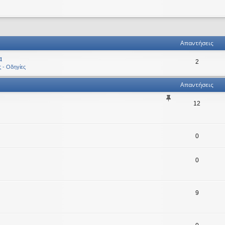
ηση
ική αναζήτηση
Απαντήσεις
α
2
ς - Οδηγίες
Απαντήσεις
12
0
0
9