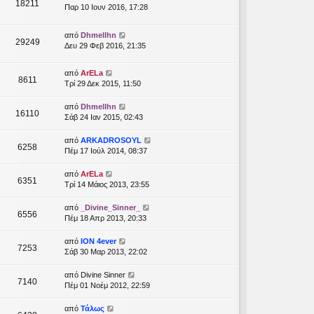
18211
Παρ 10 Ιουν 2016, 17:28
από
Dhmellhn
29249
Δευ 29 Φεβ 2016, 21:35
από
ArELa
8611
Τρί 29 Δεκ 2015, 11:50
από
Dhmellhn
16110
Σάβ 24 Ιαν 2015, 02:43
από
ARKADROSOYL
6258
Πέμ 17 Ιούλ 2014, 08:37
από
ArELa
6351
Τρί 14 Μάιος 2013, 23:55
από
_Divine_Sinner_
6556
Πέμ 18 Απρ 2013, 20:33
από
ION 4ever
7253
Σάβ 30 Μαρ 2013, 22:02
από
Divine Sinner
7140
Πέμ 01 Νοέμ 2012, 22:59
από
Τάλως