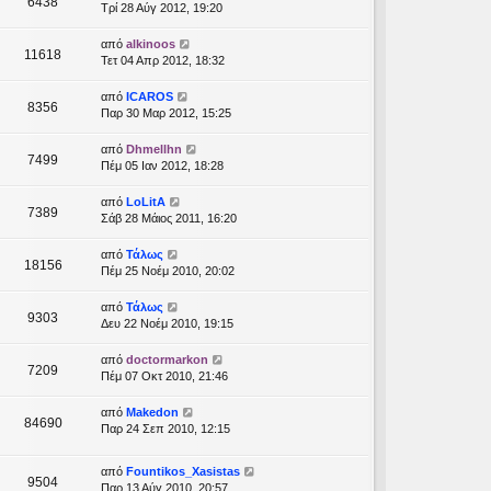
6438
Τρί 28 Αύγ 2012, 19:20
από
alkinoos
11618
Τετ 04 Απρ 2012, 18:32
από
ICAROS
8356
Παρ 30 Μαρ 2012, 15:25
από
Dhmellhn
7499
Πέμ 05 Ιαν 2012, 18:28
από
LoLitA
7389
Σάβ 28 Μάιος 2011, 16:20
από
Τάλως
18156
Πέμ 25 Νοέμ 2010, 20:02
από
Τάλως
9303
Δευ 22 Νοέμ 2010, 19:15
από
doctormarkon
7209
Πέμ 07 Οκτ 2010, 21:46
από
Makedon
84690
Παρ 24 Σεπ 2010, 12:15
από
Fountikos_Xasistas
9504
Παρ 13 Αύγ 2010, 20:57