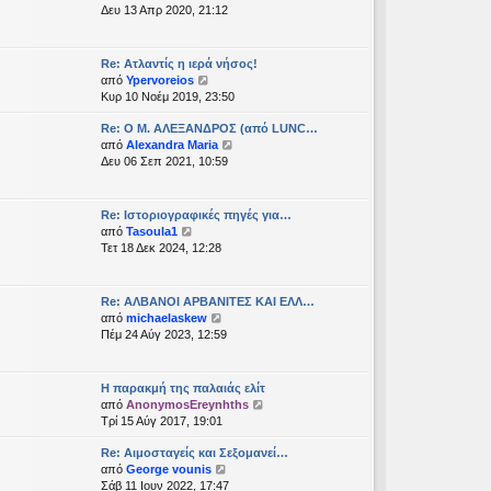
ρ
Δευ 13 Απρ 2020, 21:12
ο
β
ο
Re: Ατλαντίς η ιερά νήσος!
λ
Π
από
Ypervoreios
ή
ρ
Κυρ 10 Νοέμ 2019, 23:50
τ
ο
η
Re: Ο Μ. ΑΛΕΞΑΝΔΡΟΣ (από LUNC…
β
ς
Π
από
Alexandra Maria
ο
τ
ρ
Δευ 06 Σεπ 2021, 10:59
λ
ε
ο
ή
λ
β
τ
ε
ο
η
Re: Ιστοριογραφικές πηγές για…
υ
λ
ς
Π
από
Tasoula1
τ
ή
τ
ρ
Τετ 18 Δεκ 2024, 12:28
α
τ
ε
ο
ί
η
λ
β
α
ς
ε
ο
Re: ΑΛΒΑΝΟΙ ΑΡΒΑΝΙΤΕΣ ΚΑΙ ΕΛΛ…
ς
τ
υ
λ
Π
από
michaelaskew
δ
ε
τ
ή
ρ
Πέμ 24 Αύγ 2023, 12:59
η
λ
α
τ
ο
μ
ε
ί
η
β
ο
υ
α
ς
ο
σ
Η παρακμή της παλαιάς ελίτ
τ
ς
τ
λ
ί
Π
από
AnonymosEreynhths
α
δ
ε
ή
ε
ρ
Τρί 15 Αύγ 2017, 19:01
ί
η
λ
τ
υ
ο
α
μ
ε
η
Re: Αιμοσταγείς και Σεξομανεί…
σ
β
ς
ο
υ
ς
Π
από
George vounis
η
ο
δ
σ
τ
τ
ρ
Σάβ 11 Ιουν 2022, 17:47
ς
λ
η
ί