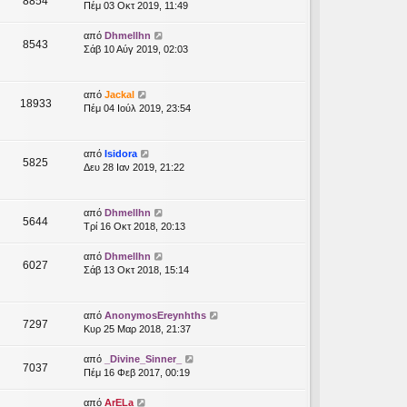
8854
Πέμ 03 Οκτ 2019, 11:49
από
Dhmellhn
8543
Σάβ 10 Αύγ 2019, 02:03
από
Jackal
18933
Πέμ 04 Ιούλ 2019, 23:54
από
Isidora
5825
Δευ 28 Ιαν 2019, 21:22
από
Dhmellhn
5644
Τρί 16 Οκτ 2018, 20:13
από
Dhmellhn
6027
Σάβ 13 Οκτ 2018, 15:14
από
AnonymosEreynhths
7297
Κυρ 25 Μαρ 2018, 21:37
από
_Divine_Sinner_
7037
Πέμ 16 Φεβ 2017, 00:19
από
ArELa