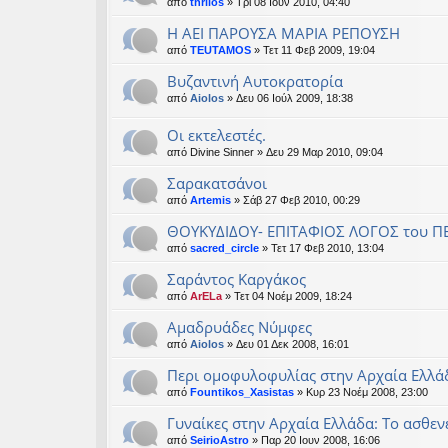
από
thrilos
» Τρί 08 Ιουν 2010, 04:40
Η ΑΕΙ ΠΑΡΟΥΣΑ ΜΑΡΙΑ ΡΕΠΟΥΣΗ
από
TEUTAMOS
» Τετ 11 Φεβ 2009, 19:04
Βυζαντινή Αυτοκρατορία
από
Aiolos
» Δευ 06 Ιούλ 2009, 18:38
Oι εκτελεστές.
από
Divine Sinner
» Δευ 29 Μαρ 2010, 09:04
Σαρακατσάνοι
από
Artemis
» Σάβ 27 Φεβ 2010, 00:29
ΘΟΥΚΥΔΙΔΟΥ- ΕΠΙΤΑΦΙΟΣ ΛΟΓΟΣ του Π
από
sacred_circle
» Τετ 17 Φεβ 2010, 13:04
Σαράντος Καργάκος
από
ArELa
» Τετ 04 Νοέμ 2009, 18:24
Αμαδρυάδες Νύμφες
από
Aiolos
» Δευ 01 Δεκ 2008, 16:01
Περι ομοφυλοφυλίας στην Αρχαία Ελλά
από
Fountikos_Xasistas
» Κυρ 23 Νοέμ 2008, 23:00
Γυναίκες στην Αρχαία Ελλάδα: Το ασθεν
από
SeirioAstro
» Παρ 20 Ιουν 2008, 16:06