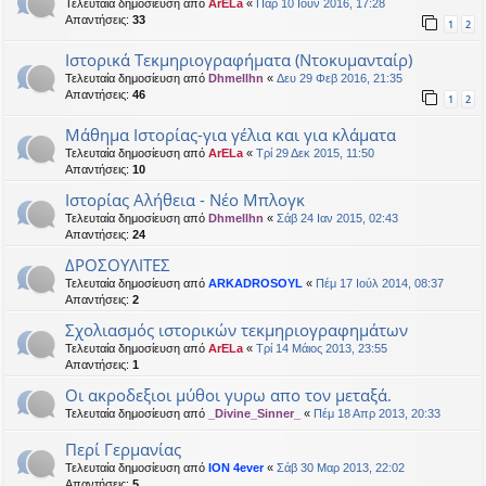
Τελευταία δημοσίευση από
ArELa
«
Παρ 10 Ιουν 2016, 17:28
Απαντήσεις:
33
1
2
Ιστορικά Τεκμηριογραφήματα (Ντοκυμανταίρ)
Τελευταία δημοσίευση από
Dhmellhn
«
Δευ 29 Φεβ 2016, 21:35
Απαντήσεις:
46
1
2
Μάθημα Ιστορίας-για γέλια και για κλάματα
Τελευταία δημοσίευση από
ArELa
«
Τρί 29 Δεκ 2015, 11:50
Απαντήσεις:
10
Ιστορίας Αλήθεια - Νέο Μπλογκ
Τελευταία δημοσίευση από
Dhmellhn
«
Σάβ 24 Ιαν 2015, 02:43
Απαντήσεις:
24
ΔΡΟΣΟΥΛΙΤΕΣ
Τελευταία δημοσίευση από
ARKADROSOYL
«
Πέμ 17 Ιούλ 2014, 08:37
Απαντήσεις:
2
Σχολιασμός ιστορικών τεκμηριογραφημάτων
Τελευταία δημοσίευση από
ArELa
«
Τρί 14 Μάιος 2013, 23:55
Απαντήσεις:
1
Οι ακροδεξιοι μύθοι γυρω απο τον μεταξά.
Τελευταία δημοσίευση από
_Divine_Sinner_
«
Πέμ 18 Απρ 2013, 20:33
Περί Γερμανίας
Τελευταία δημοσίευση από
ION 4ever
«
Σάβ 30 Μαρ 2013, 22:02
Απαντήσεις:
5