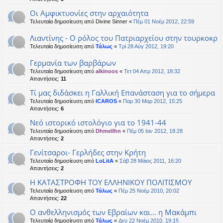
Οι Αμφικτυονίες στην αρχαιότητα
Τελευταία δημοσίευση από
Divine Sinner
«
Πέμ 01 Νοέμ 2012, 22:59
Λιαντίνης - Ο ρόλος του Πατριαρχείου στην τουρκοκρ
Τελευταία δημοσίευση από
Τάλως
«
Τρί 28 Αύγ 2012, 19:20
Γερμανία των βαρβάρων
Τελευταία δημοσίευση από
alkinoos
«
Τετ 04 Απρ 2012, 18:32
Απαντήσεις:
11
Τί μας διδάσκει η Γαλλική Επανάσταση για το σήμερα
Τελευταία δημοσίευση από
ICAROS
«
Παρ 30 Μαρ 2012, 15:25
Απαντήσεις:
6
Νεό ιστορικό ιστολόγιο για το 1941-44
Τελευταία δημοσίευση από
Dhmellhn
«
Πέμ 05 Ιαν 2012, 18:28
Απαντήσεις:
2
Γενίτσαροι- Γερλήδες στην Κρήτη
Τελευταία δημοσίευση από
LoLitA
«
Σάβ 28 Μάιος 2011, 16:20
Απαντήσεις:
2
Η ΚΑΤΑΣΤΡΟΦΗ ΤΟΥ ΕΛΛΗΝΙΚΟΥ ΠΟΛΙΤΙΣΜΟΥ
Τελευταία δημοσίευση από
Τάλως
«
Πέμ 25 Νοέμ 2010, 20:02
Απαντήσεις:
22
Ο ανθελληνισμός των Εβραίων και... η Μακάμπι
Τελευταία δημοσίευση από
Τάλως
«
Δευ 22 Νοέμ 2010, 19:15