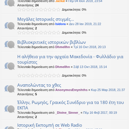
Τελευταία δημοσίευση από
Jackal
«
Πέμ 04 Ιούλ 2019, 23:54
Απαντήσεις:
24
Δημοτικότητα: 0%
Μεγάλες Ιστορικές στιγμές...
Τελευταία δημοσίευση από
Isidora
«
Δευ 28 Ιαν 2019, 21:22
Απαντήσεις:
2
Δημοτικότητα: 0%
Βιβλιοκριτικές ιστορικών βιβλίων
Τελευταία δημοσίευση από
Dhmellhn
«
Τρί 16 Οκτ 2018, 20:13
Η αλήθεια για την αρχαία Μακεδονία - Φυλλάδιο για
τουρίστες
Τελευταία δημοσίευση από
Dhmellhn
«
Σάβ 13 Οκτ 2018, 15:14
Δημοτικότητα: 0%
Αναπολώντας το χθες
Τελευταία δημοσίευση από
AnonymosEreynhths
«
Κυρ 25 Μαρ 2018, 21:37
Απαντήσεις:
5
Έλλην, Ρωμηός, Γραικός Συνέδριο για τα 180 έτη του
ΕΚΠΑ
Τελευταία δημοσίευση από
_Divine_Sinner_
«
Πέμ 16 Φεβ 2017, 00:19
Απαντήσεις:
2
Ιστορική Εκπομπή σε Web Radio