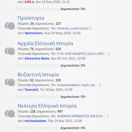
από
ArELa
, Δευ 13 Απρ 2020, 21:12
η
εις
Δημοτικότητα: 0%
Προϊστορία
Θέματα
:
29
,
Δημοσιεύσεις
:
227
Τελευταία δημοσίευση:
Re: Ατλαντίς η ιερά νήσος!
από
Ypervoreios
, Κυρ 10 Νοέμ 2019, 23:50
Αρχαία Ελληνική Ιστορία
Θέματα
:
79
,
Δημοσιεύσεις
:
620
Τελευταία δημοσίευση:
Re: Ο Μ. ΑΛΕΞΑΝΔΡΟΣ (από LUNC…
από
Alexandra Maria
, Δευ 06 Σεπ 2021, 10:59
Δημοτικότητα: 0%
Βυζαντινή Ιστορία
Θέματα
:
62
,
Δημοσιεύσεις
:
315
Τελευταία δημοσίευση:
Re: Ιστοριογραφικές πηγές για…
από
Tasoula1
, Τετ 18 Δεκ 2024, 12:28
Δημοτικότητα: 0%
Νεότερη Ελληνική Ιστορία
Θέματα
:
128
,
Δημοσιεύσεις
:
897
Τελευταία δημοσίευση:
Re: ΑΛΒΑΝΟΙ ΑΡΒΑΝΙΤΕΣ ΚΑΙ ΕΛΛ…
από
michaelaskew
, Πέμ 24 Αύγ 2023, 12:59
Δημοτικότητα: 0%