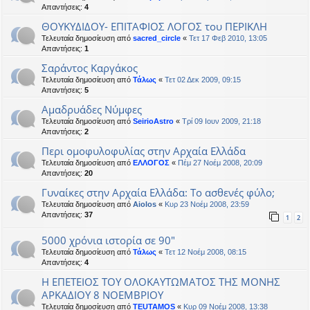
Απαντήσεις:
4
ΘΟΥΚΥΔΙΔΟΥ- ΕΠΙΤΑΦΙΟΣ ΛΟΓΟΣ του ΠΕΡΙΚΛΗ
Τελευταία δημοσίευση από
sacred_circle
«
Τετ 17 Φεβ 2010, 13:05
Απαντήσεις:
1
Σαράντος Καργάκος
Τελευταία δημοσίευση από
Τάλως
«
Τετ 02 Δεκ 2009, 09:15
Απαντήσεις:
5
Αμαδρυάδες Νύμφες
Τελευταία δημοσίευση από
SeirioAstro
«
Τρί 09 Ιουν 2009, 21:18
Απαντήσεις:
2
Περι ομοφυλοφυλίας στην Αρχαία Ελλάδα
Τελευταία δημοσίευση από
ΕΛΛΟΓΟΣ
«
Πέμ 27 Νοέμ 2008, 20:09
Απαντήσεις:
20
Γυναίκες στην Αρχαία Ελλάδα: Το ασθενές φύλο;
Τελευταία δημοσίευση από
Aiolos
«
Κυρ 23 Νοέμ 2008, 23:59
Απαντήσεις:
37
1
2
5000 χρόνια ιστορία σε 90"
Τελευταία δημοσίευση από
Τάλως
«
Τετ 12 Νοέμ 2008, 08:15
Απαντήσεις:
4
Η ΕΠΕΤΕΙΟΣ ΤΟΥ ΟΛΟΚΑΥΤΩΜΑΤΟΣ ΤΗΣ ΜΟΝΗΣ
ΑΡΚΑΔΙΟΥ 8 ΝΟΕΜΒΡΙΟΥ
Τελευταία δημοσίευση από
TEUTAMOS
«
Κυρ 09 Νοέμ 2008, 13:38