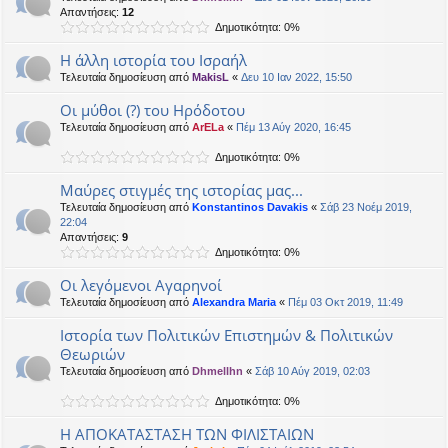
Απαντήσεις:
12
Δημοτικότητα: 0%
Η άλλη ιστορία του Ισραήλ
Τελευταία δημοσίευση από
MakisL
«
Δευ 10 Ιαν 2022, 15:50
Οι μύθοι (?) του Ηρόδοτου
Τελευταία δημοσίευση από
ArELa
«
Πέμ 13 Αύγ 2020, 16:45
Δημοτικότητα: 0%
Μαύρες στιγμές της ιστορίας μας...
Τελευταία δημοσίευση από
Konstantinos Davakis
«
Σάβ 23 Νοέμ 2019,
22:04
Απαντήσεις:
9
Δημοτικότητα: 0%
Οι λεγόμενοι Αγαρηνοί
Τελευταία δημοσίευση από
Alexandra Maria
«
Πέμ 03 Οκτ 2019, 11:49
Ιστορία των Πολιτικών Επιστημών & Πολιτικών
Θεωριών
Τελευταία δημοσίευση από
Dhmellhn
«
Σάβ 10 Αύγ 2019, 02:03
Δημοτικότητα: 0%
Η ΑΠΟΚΑΤΑΣΤΑΣΗ ΤΩΝ ΦIΛΙΣΤΑΙΩΝ