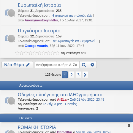
Ευρωπαϊκή Ιστορία
Θέματα
:
31
,
Δημοσιεύσεις
:
235
Τελευταία δημοσίευση:
Η παρακμή της παλαιάς ελίτ
από
AnonymosEreynhths
, Τρί 15 Αύγ 2017, 19:01
Παγκόσμια Ιστορία
Θέματα
:
22
,
Δημοσιεύσεις
:
159
Τελευταία δημοσίευση:
Re: Αιμοσταγείς και Σεξομανεί…
από
George vounis
, Σάβ 11 Ιουν 2022, 17:47
Δημοτικότητα: 0%
Αναζήτηση
Ειδική αναζήτηση
Νέο Θέμα
2
3
1
Επόμενη
123 θέματα
Ανακοινώσεις
Οδηγίες πλοήγησης στα ΙΔΕΟγραφήματα
Τελευταία δημοσίευση από
ArELa
«
Σάβ 01 Αύγ 2020, 23:49
Δημοσιεύτηκε σε
Το Στίγμα μας - Οδηγίες
Απαντήσεις:
2
Θέματα
ΡΩΜΑΪΚΗ ΙΣΤΟΡΙΑ
Τελευταία δημοσίευση από
Dhmellhn
«
Δευ 01 Ιουν 2020, 16:59