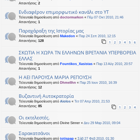
Απαντήσεις:
2
Ενδιαφέρον επιμορφωτικό κανάλι στο ΥΤ
Τελευταία δημοσίευση από
doctormarkon
«
Πέμ 07 Οκτ 2010, 21:46
Απαντήσεις:
1
Παραχάραξη της Ιστορίας μας
Τελευταία δημοσίευση από
Makedon
«
Παρ 24 Σεπ 2010, 12:15
Απαντήσεις:
128
1
2
3
4
5
6
ΣΚΩΤΙΑ Η ΧΩΡΑ ΤΝ ΕΛΛΗΝΩΝ ΒΡΕΤΑΝΙΑ ΥΠΕΡΒΟΡΕΙΑ
ΕΛΛΑΣ
Τελευταία δημοσίευση από
Fountikos_Xasistas
«
Παρ 13 Αύγ 2010, 20:57
Απαντήσεις:
1
Η ΑΕΙ ΠΑΡΟΥΣΑ ΜΑΡΙΑ ΡΕΠΟΥΣΗ
Τελευταία δημοσίευση από
Dhmellhn
«
Παρ 25 Ιουν 2010, 16:39
Απαντήσεις:
12
Βυζαντινή Αυτοκρατορία
Τελευταία δημοσίευση από
Aiolos
«
Τετ 07 Απρ 2010, 21:53
Απαντήσεις:
85
1
2
3
4
Oι εκτελεστές.
Τελευταία δημοσίευση από
Divine Sinner
«
Δευ 29 Μαρ 2010, 09:04
Σαρακατσάνοι
Τελευταία δημοσίευση από
totispap
«
Σάβ 27 Φεβ 2010, 01:30