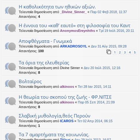
Η καθολικότητα των ηθικών αξιών.
Τελευταία δημοσίευση από
_Divine_Sinner_
«
Παρ 02 Φεβ 2018, 11:37
Απαντήσεις:
4
Η έννοια του «καθ’ εαυτό» στη φιλοσοφία του Καντ
Τελευταία δημοσίευση από
AnonymosEreynhths
«
Τρί 19 Ιούλ 2016, 20:11
Αποφθέγματα - Γνωμικά
Τελευταία δημοσίευση από
ARKADROSOYL
«
Δευ 31 Αύγ 2015, 09:28
Απαντήσεις:
100
1
2
3
4
5
Τα όρια της ελευθερίας
Τελευταία δημοσίευση από
Divine Sinner
«
Δευ 20 Ιούλ 2015, 12:16
Απαντήσεις:
8
Βολταίρος
Τελευταία δημοσίευση από
alkinoos
«
Τετ 28 Ιαν 2015, 14:11
Η θεωρία του σκοπού της ζωής - ΦΡ.ΝΙΤΣΕ
Τελευταία δημοσίευση από
alkinoos
«
Παρ 05 Σεπ 2014, 21:09
Απαντήσεις:
8
Σλαβική μυθολογία,θεός Περούν
Τελευταία δημοσίευση από
ICAROS
«
Τετ 02 Απρ 2014, 06:15
Απαντήσεις:
1
Tα 7 αμαρτήματα της κοινωνίας.
Τελευταία δημοσίευση από
Τάλως
«
Δευ 29 Ιούλ 2013, 16:57