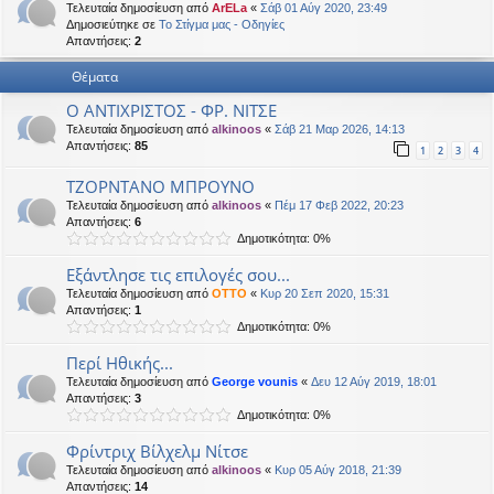
Τελευταία δημοσίευση από
ArELa
«
Σάβ 01 Αύγ 2020, 23:49
η
εις
Δημοσιεύτηκε σε
Το Στίγμα μας - Οδηγίες
Απαντήσεις:
2
Θέματα
Ο ΑΝΤΙΧΡΙΣΤΟΣ - ΦΡ. ΝΙΤΣΕ
Τελευταία δημοσίευση από
alkinoos
«
Σάβ 21 Μαρ 2026, 14:13
Απαντήσεις:
85
1
2
3
4
ΤΖΟΡΝΤΑΝΟ ΜΠΡΟΥΝΟ
Τελευταία δημοσίευση από
alkinoos
«
Πέμ 17 Φεβ 2022, 20:23
Απαντήσεις:
6
Δημοτικότητα: 0%
Εξάντλησε τις επιλογές σου...
Τελευταία δημοσίευση από
OTTO
«
Κυρ 20 Σεπ 2020, 15:31
Απαντήσεις:
1
Δημοτικότητα: 0%
Περί Ηθικής...
Τελευταία δημοσίευση από
George vounis
«
Δευ 12 Αύγ 2019, 18:01
Απαντήσεις:
3
Δημοτικότητα: 0%
Φρίντριχ Βίλχελμ Νίτσε
Τελευταία δημοσίευση από
alkinoos
«
Κυρ 05 Αύγ 2018, 21:39
Απαντήσεις:
14