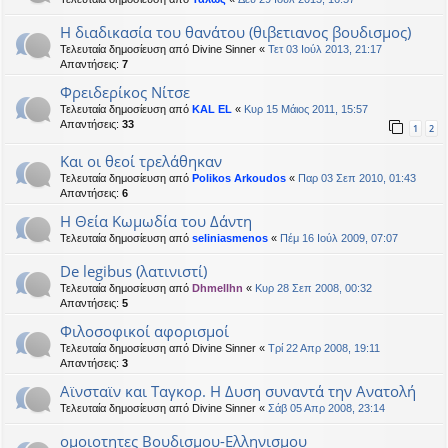
Η διαδικασία του θανάτου (θιβετιανος βουδισμος)
Τελευταία δημοσίευση από
Divine Sinner
«
Τετ 03 Ιούλ 2013, 21:17
Απαντήσεις:
7
Φρειδερίκος Νίτσε
Τελευταία δημοσίευση από
KAL EL
«
Κυρ 15 Μάιος 2011, 15:57
Απαντήσεις:
33
1
2
Και οι θεοί τρελάθηκαν
Τελευταία δημοσίευση από
Polikos Arkoudos
«
Παρ 03 Σεπ 2010, 01:43
Απαντήσεις:
6
Η Θεία Κωμωδία του Δάντη
Τελευταία δημοσίευση από
seliniasmenos
«
Πέμ 16 Ιούλ 2009, 07:07
De legibus (λατινιστί)
Τελευταία δημοσίευση από
Dhmellhn
«
Κυρ 28 Σεπ 2008, 00:32
Απαντήσεις:
5
Φιλοσοφικοί αφορισμοί
Τελευταία δημοσίευση από
Divine Sinner
«
Τρί 22 Απρ 2008, 19:11
Απαντήσεις:
3
Αϊνσταϊν και Ταγκορ. Η Δυση συναντά την Ανατολή
Τελευταία δημοσίευση από
Divine Sinner
«
Σάβ 05 Απρ 2008, 23:14
ομοιοτητες Βουδισμου-Ελληνισμου