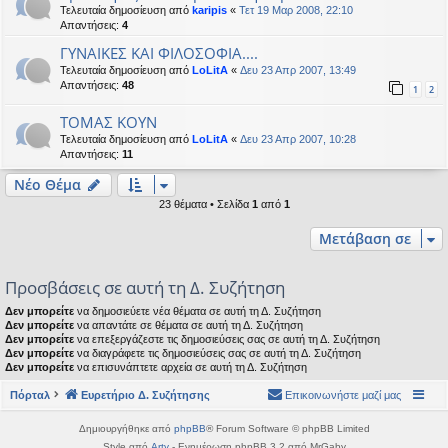
Τελευταία δημοσίευση από
karipis
«
Τετ 19 Μαρ 2008, 22:10
Απαντήσεις:
4
ΓΥΝΑΙΚΕΣ ΚΑΙ ΦΙΛΟΣΟΦΙΑ....
Τελευταία δημοσίευση από
LoLitA
«
Δευ 23 Απρ 2007, 13:49
Απαντήσεις:
48
1
2
ΤΟΜΑΣ ΚΟΥΝ
Τελευταία δημοσίευση από
LoLitA
«
Δευ 23 Απρ 2007, 10:28
Απαντήσεις:
11
Νέο Θέμα
23 θέματα • Σελίδα
1
από
1
Μετάβαση σε
Προσβάσεις σε αυτή τη Δ. Συζήτηση
Δεν μπορείτε
να δημοσιεύετε νέα θέματα σε αυτή τη Δ. Συζήτηση
Δεν μπορείτε
να απαντάτε σε θέματα σε αυτή τη Δ. Συζήτηση
Δεν μπορείτε
να επεξεργάζεστε τις δημοσιεύσεις σας σε αυτή τη Δ. Συζήτηση
Δεν μπορείτε
να διαγράφετε τις δημοσιεύσεις σας σε αυτή τη Δ. Συζήτηση
Δεν μπορείτε
να επισυνάπτετε αρχεία σε αυτή τη Δ. Συζήτηση
Πόρταλ
Ευρετήριο Δ. Συζήτησης
Επικοινωνήστε μαζί μας
Δημιουργήθηκε από
phpBB
® Forum Software © phpBB Limited
Style από
Arty
- Ενημέρωση phpBB 3.2 από MrGaby