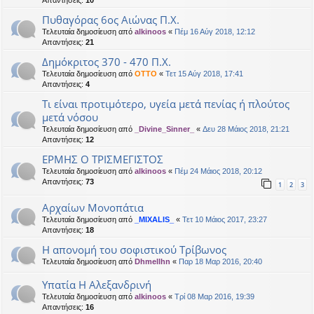
Απαντήσεις:
10
Πυθαγόρας 6ος Αιώνας Π.Χ.
Τελευταία δημοσίευση από
alkinoos
«
Πέμ 16 Αύγ 2018, 12:12
Απαντήσεις:
21
Δημόκριτος 370 - 470 Π.Χ.
Τελευταία δημοσίευση από
OTTO
«
Τετ 15 Αύγ 2018, 17:41
Απαντήσεις:
4
Τι είναι προτιμότερο, υγεία μετά πενίας ή πλούτος
μετά νόσου
Τελευταία δημοσίευση από
_Divine_Sinner_
«
Δευ 28 Μάιος 2018, 21:21
Απαντήσεις:
12
ΕΡΜΗΣ Ο ΤΡΙΣΜΕΓΙΣΤΟΣ
Τελευταία δημοσίευση από
alkinoos
«
Πέμ 24 Μάιος 2018, 20:12
Απαντήσεις:
73
1
2
3
Αρχαίων Μονοπάτια
Τελευταία δημοσίευση από
_MIXALIS_
«
Τετ 10 Μάιος 2017, 23:27
Απαντήσεις:
18
Η απονομή του σοφιστικού Τρίβωνος
Τελευταία δημοσίευση από
Dhmellhn
«
Παρ 18 Μαρ 2016, 20:40
Υπατία Η Αλεξανδρινή
Τελευταία δημοσίευση από
alkinoos
«
Τρί 08 Μαρ 2016, 19:39
Απαντήσεις:
16