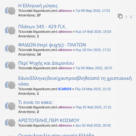
Η Ελληνική μύησις
Τελευταία δημοσίευση από
alkinoos
«
Τρί 08 Μαρ 2016, 17:01
Απαντήσεις:
27
1
2
Πλάτων 345 - 429 Π.Χ.
Τελευταία δημοσίευση από
alkinoos
«
Κυρ 14 Φεβ 2016, 15:03
Απαντήσεις:
1
ΦΑΙΔΩΝ (περί ψυχής) - ΠΛΑΤΩΝ
Τελευταία δημοσίευση από
alkinoos
«
Κυρ 18 Οκτ 2015, 17:21
Απαντήσεις:
14
Περί Ψυχής και Δαιμονίου
Τελευταία δημοσίευση από
alkinoos
«
Τρί 05 Μάιος 2015, 18:37
ΕάνοιΈλληνεςδενείχανπροσβληθείαπό τη χριστιανική
νόσο
Τελευταία δημοσίευση από
ICAROS
«
Πέμ 19 Μαρ 2015, 15:15
Απαντήσεις:
1
Τι ειναι το κακο;
Τελευταία δημοσίευση από
alkinoos
«
Παρ 20 Φεβ 2015, 17:21
Απαντήσεις:
2
ΑΡΙΣΤΟΤΕΛΗΣ,ΠΕΡΙ ΚΟΣΜΟΥ
Τελευταία δημοσίευση από
alkinoos
«
Δευ 02 Φεβ 2015, 20:42
Ομοφυλοφιλία στην αρχαία Ελλάδα.