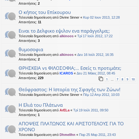
Απαντήσεις:
2
Ο κήπος του Επίκουρου
Τελευταία δημοσίευση από
Divine Sinner
«
Κυρ 02 Ιουν 2013, 12:28
Απαντήσεις:
11
Ειναι το Δελφικο εψιλον ενα παράγγελμα;;
Τελευταία δημοσίευση από
alkinoos
«
Τρί 17 Ιούλ 2012, 17:22
Απαντήσεις:
3
θυμοσοφια
Τελευταία δημοσίευση από
alkinoos
«
Δευ 16 Ιούλ 2012, 16:35
Απαντήσεις:
2
ΘΡΗΣΚΕΙΑ vs ΦΙΛΟΣΟΦΙΑ;... Εσείς τι προτιμάτε;
Τελευταία δημοσίευση από
ICAROS
«
Δευ 21 Μάιος 2012, 08:45
Απαντήσεις:
229
1
7
8
9
10
…
Θεόφραστος: Η Ιστορία της Σφαγής των Ζώων!
Τελευταία δημοσίευση από
Divine Sinner
«
Πέμ 12 Απρ 2012, 10:03
Η Ελιά του Πλάτωνα
Τελευταία δημοσίευση από
ArELa
«
Τρί 19 Ιούλ 2011, 09:50
Απαντήσεις:
1
ΑΠΟΨΕΙΣ ΠΛΑΤΩΝΟΣ ΚΑΙ ΑΡΙΣΤΟΤΕΛΟΥΣ ΓΙΑ ΤΟ
ΧΡΟΝΟ
Τελευταία δημοσίευση από
Dhmellhn
«
Παρ 25 Μαρ 2011, 23:43