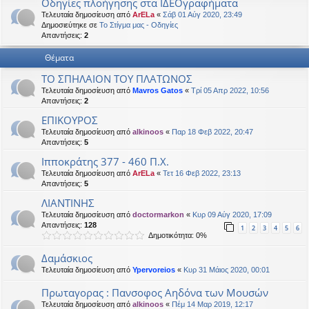
Οδηγίες πλοήγησης στα ΙΔΕΟγραφήματα
η
εις
Τελευταία δημοσίευση από
ArELa
«
Σάβ 01 Αύγ 2020, 23:49
Δημοσιεύτηκε σε
Το Στίγμα μας - Οδηγίες
Απαντήσεις:
2
Θέματα
ΤΟ ΣΠΗΛΑΙΟΝ ΤΟΥ ΠΛΑΤΩΝΟΣ
Τελευταία δημοσίευση από
Mavros Gatos
«
Τρί 05 Απρ 2022, 10:56
Απαντήσεις:
2
ΕΠΙΚΟΥΡΟΣ
Τελευταία δημοσίευση από
alkinoos
«
Παρ 18 Φεβ 2022, 20:47
Απαντήσεις:
5
Ιπποκράτης 377 - 460 Π.Χ.
Τελευταία δημοσίευση από
ArELa
«
Τετ 16 Φεβ 2022, 23:13
Απαντήσεις:
5
ΛΙΑΝΤΙΝΗΣ
Τελευταία δημοσίευση από
doctormarkon
«
Κυρ 09 Αύγ 2020, 17:09
Απαντήσεις:
128
1
2
3
4
5
6
Δημοτικότητα: 0%
Δαμάσκιος
Τελευταία δημοσίευση από
Ypervoreios
«
Κυρ 31 Μάιος 2020, 00:01
Πρωταγορας : Πανσοφος Αηδόνα των Μουσών
Τελευταία δημοσίευση από
alkinoos
«
Πέμ 14 Μαρ 2019, 12:17