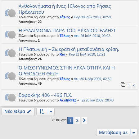
Ανθολογήματα ή ένας 10λογος από Ρήσεις
Ηράκλειτου
Τελευταία δημοσίευση από
Τάλως
«
Παρ 30 Ιούλ 2010, 10:59
Απαντήσεις:
22
Η ΕΥΔΑΙΜΟΝΙΑ ΠΑΡΑ ΤΟΙΣ ΑΡΧΑΙΟΙΣ ΕΛΛΗΣΙ
Τελευταία δημοσίευση από
Τάλως
«
Δευ 26 Ιούλ 2010, 00:02
Απαντήσεις:
1
Η Πλατωνική – Σωκρατική μεταθανάτια κρίση.
Τελευταία δημοσίευση από
Rio
«
Κυρ 11 Ιούλ 2010, 12:21
Απαντήσεις:
24
Ο ΜΙΣΟΓΥΝΙΣΜΟΣ ΣΤΗΝ ΑΡΧΑΙΟΤΗΤΑ ΚΑΙ Η
ΟΡΘΟΔΟΞΗ ΘΕΣΗ
Τελευταία δημοσίευση από
Τάλως
«
Δευ 30 Νοέμ 2009, 02:52
Απαντήσεις:
49
1
2
Σοφοκλής 406 - 496 Π.Χ.
Τελευταία δημοσίευση από
Acid{RFE}
«
Τρί 20 Ιαν 2009, 20:48
Νέο Θέμα
2
1
Επόμενη
73 θέματα
Μετάβαση σε