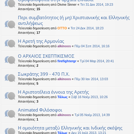
Τελευταία δημοσίευση από
Divine Sinner
«
Τετ 31 Δεκ 2014, 19:23
Απαντήσεις:
15
Περι συμβατότητος (ή μη) Χριστιανικής και Ελληνικής
αντιλήψεως
Τελευταία δημοσίευση από
OTTO
«
Τετ 24 Δεκ 2014, 18:23
Απαντήσεις:
17
Η Αρετή της Αρμονίας
Τελευταία δημοσίευση από
alkinoos
«
Πέμ 04 Σεπ 2014, 16:16
Ο ΑΡΧΑΙΟΣ ΣΚΕΠΤΙΚΙΣΜΟΣ
Τελευταία δημοσίευση από
firefightergr
«
Τρί 04 Μαρ 2014, 20:41
Απαντήσεις:
2
Σωκράτης 399 - 470 Π.Χ.
Τελευταία δημοσίευση από
alkinoos
«
Πέμ 30 Ιαν 2014, 13:03
Απαντήσεις:
5
Η Αριστοτέλεια έννοια της Αρετής
Τελευταία δημοσίευση από
Τάλως
«
Σάβ 16 Νοέμ 2013, 10:26
Απαντήσεις:
3
Animated Φιλόσοφοι
Τελευταία δημοσίευση από
alkinoos
«
Τρί 05 Νοέμ 2013, 14:39
Απαντήσεις:
1
Η ομοιότητα μεταξύ Ελληνικής και Ινδικής σκέψης
Τελευταία δημοσίευση από
Τάλως
«
Δευ 15 Ιούλ 2013, 13:21