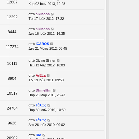
12807
Κυρ 02 Ιουν 2013, 12:28
από
alkinoos
12292
Τρί 17 Ιούλ 2012, 17:22
από
alkinoos
8444
Δευ 16 Ιούλ 2012, 16:35
από
ICAROS
117274
Δευ 21 Μάιος 2012, 08:45
από
Divine Sinner
10111
Πέμ 12 Απρ 2012, 10:03
από
ArELa
8904
Τρί 19 Ιούλ 2011, 09:50
από
Dhmellhn
10517
Παρ 25 Μαρ 2011, 23:43
από
Τάλως
24784
Παρ 30 Ιούλ 2010, 10:59
από
Τάλως
9626
Δευ 26 Ιούλ 2010, 00:02
από
Rio
20902