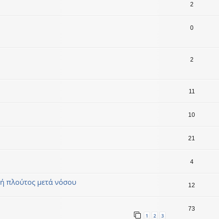
2
0
2
11
10
21
4
ς ή πλούτος μετά νόσου
12
73
1
2
3