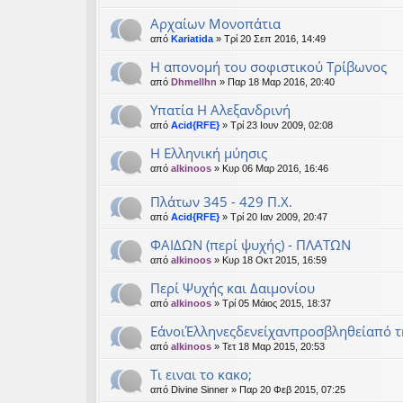
Αρχαίων Μονοπάτια
από
Kariatida
» Τρί 20 Σεπ 2016, 14:49
Η απονομή του σοφιστικού Τρίβωνος
από
Dhmellhn
» Παρ 18 Μαρ 2016, 20:40
Υπατία Η Αλεξανδρινή
από
Acid{RFE}
» Τρί 23 Ιουν 2009, 02:08
Η Ελληνική μύησις
από
alkinoos
» Κυρ 06 Μαρ 2016, 16:46
Πλάτων 345 - 429 Π.Χ.
από
Acid{RFE}
» Τρί 20 Ιαν 2009, 20:47
ΦΑΙΔΩΝ (περί ψυχής) - ΠΛΑΤΩΝ
από
alkinoos
» Κυρ 18 Οκτ 2015, 16:59
Περί Ψυχής και Δαιμονίου
από
alkinoos
» Τρί 05 Μάιος 2015, 18:37
ΕάνοιΈλληνεςδενείχανπροσβληθείαπό τη
από
alkinoos
» Τετ 18 Μαρ 2015, 20:53
Τι ειναι το κακο;
από
Divine Sinner
» Παρ 20 Φεβ 2015, 07:25