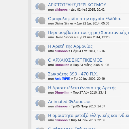
ΑΡΙΣΤΟΤΕΛΗΣ,ΠΕΡΙ ΚΟΣΜΟΥ
από
alkinoos
» Δευ 02 Φεβ 2015, 20:42
Ομοφυλοφιλία στην αρχαία Ελλάδα.
από
Divine Sinner
» Δευ 22 Δεκ 2014, 05:58
Περι συμβατότητος (ή μη) Χριστιανικής
από
Divine Sinner
» Κυρ 21 Δεκ 2014, 13:26
Η Αρετή της Αρμονίας
από
alkinoos
» Πέμ 04 Σεπ 2014, 16:16
Ο ΑΡΧΑΙΟΣ ΣΚΕΠΤΙΚΙΣΜΟΣ
από
Dhmellhn
» Παρ 23 Μάιος 2008, 01:05
Σωκράτης 399 - 470 Π.Χ.
από
Acid{RFE}
» Τρί 20 Ιαν 2009, 20:49
Η Αριστοτέλεια έννοια της Αρετής
από
Dhmellhn
» Παρ 27 Αύγ 2010, 23:41
Animated Φιλόσοφοι
από
alkinoos
» Τρί 05 Νοέμ 2013, 14:37
Η ομοιότητα μεταξύ Ελληνικής και Ινδι
από
alkinoos
» Κυρ 14 Ιούλ 2013, 22:06