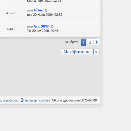
Κυρ 11 Ιούλ 2010, 12:21
από
Τάλως
43296
Δευ 30 Νοέμ 2009, 02:52
από
Acid{RFE}
8445
Τρί 20 Ιαν 2009, 20:48
2
1
Επόμενη
73 θέματα
Μετάβαση σε
στε μαζί μας
Διαγραφή cookies
Όλοι οι χρόνοι είναι
UTC+03:00