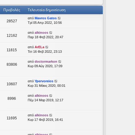
Προβολές
Τελευταία δημοσίευση
από
Mavros Gatos
28527
Τρί 05 Απρ 2022, 10:56
από
alkinoos
12162
Παρ 18 Φεβ 2022, 20:47
από
ArELa
11815
Τετ 16 Φεβ 2022, 23:13
από
doctormarkon
83806
Κυρ 09 Αύγ 2020, 17:09
από
Ypervoreios
10607
Κυρ 31 Μάιος 2020, 00:01
από
alkinoos
8996
Πέμ 14 Μαρ 2019, 12:17
από
alkinoos
11695
Κυρ 17 Φεβ 2019, 16:41
από
alkinoos