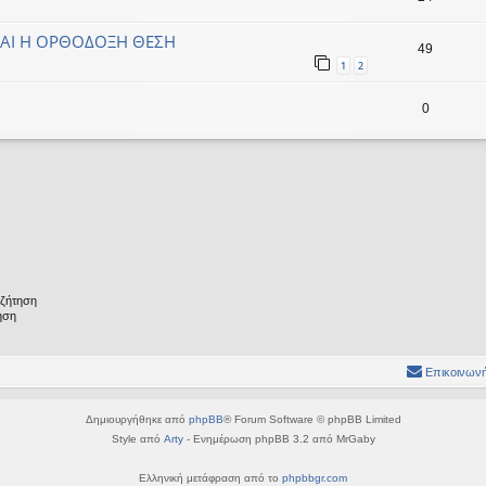
ΚΑΙ Η ΟΡΘΟΔΟΞΗ ΘΕΣΗ
49
1
2
0
υζήτηση
ηση
Επικοινωνή
Δημιουργήθηκε από
phpBB
® Forum Software © phpBB Limited
Style από
Arty
- Ενημέρωση phpBB 3.2 από MrGaby
Ελληνική μετάφραση από το
phpbbgr.com