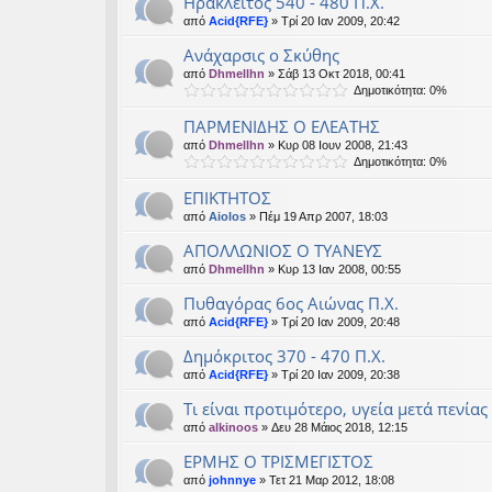
Ηράκλειτος 540 - 480 Π.Χ.
από
Acid{RFE}
» Τρί 20 Ιαν 2009, 20:42
Ανάχαρσις ο Σκύθης
από
Dhmellhn
» Σάβ 13 Οκτ 2018, 00:41
Δημοτικότητα: 0%
ΠΑΡΜΕΝΙΔΗΣ Ο ΕΛΕΑΤΗΣ
από
Dhmellhn
» Κυρ 08 Ιουν 2008, 21:43
Δημοτικότητα: 0%
ΕΠΙΚΤΗΤΟΣ
από
Aiolos
» Πέμ 19 Απρ 2007, 18:03
ΑΠΟΛΛΩΝΙΟΣ Ο ΤΥΑΝΕΥΣ
από
Dhmellhn
» Κυρ 13 Ιαν 2008, 00:55
Πυθαγόρας 6ος Αιώνας Π.Χ.
από
Acid{RFE}
» Τρί 20 Ιαν 2009, 20:48
Δημόκριτος 370 - 470 Π.Χ.
από
Acid{RFE}
» Τρί 20 Ιαν 2009, 20:38
Τι είναι προτιμότερο, υγεία μετά πενία
από
alkinoos
» Δευ 28 Μάιος 2018, 12:15
ΕΡΜΗΣ Ο ΤΡΙΣΜΕΓΙΣΤΟΣ
από
johnnye
» Τετ 21 Μαρ 2012, 18:08