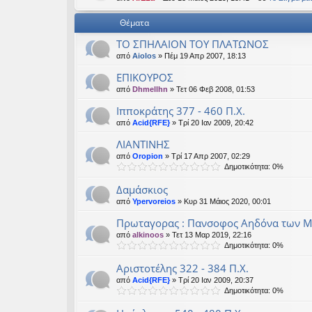
εις
Θέματα
ΤΟ ΣΠΗΛΑΙΟΝ ΤΟΥ ΠΛΑΤΩΝΟΣ
από
Aiolos
» Πέμ 19 Απρ 2007, 18:13
ΕΠΙΚΟΥΡΟΣ
από
Dhmellhn
» Τετ 06 Φεβ 2008, 01:53
Ιπποκράτης 377 - 460 Π.Χ.
από
Acid{RFE}
» Τρί 20 Ιαν 2009, 20:42
ΛΙΑΝΤΙΝΗΣ
από
Oropion
» Τρί 17 Απρ 2007, 02:29
Δημοτικότητα: 0%
Δαμάσκιος
από
Ypervoreios
» Κυρ 31 Μάιος 2020, 00:01
Πρωταγορας : Πανσοφος Αηδόνα των 
από
alkinoos
» Τετ 13 Μαρ 2019, 22:16
Δημοτικότητα: 0%
Αριστοτέλης 322 - 384 Π.Χ.
από
Acid{RFE}
» Τρί 20 Ιαν 2009, 20:37
Δημοτικότητα: 0%