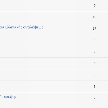
0
15
 και Ελληνικής αντιλήψεως
17
0
2
5
3
1
κής σκέψης
2