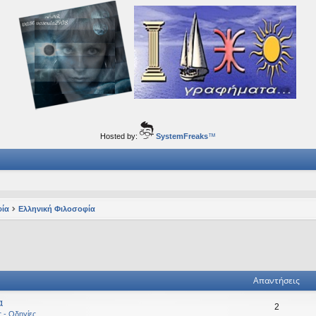
ορφα ταξίδια του νού...
Hosted by:
SystemFreaks
™
φία
Ελληνική Φιλοσοφία
ηση
ική αναζήτηση
Απαντήσεις
α
2
ς - Οδηγίες