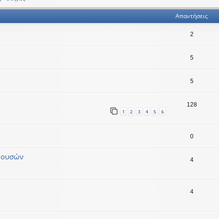
Απαντήσεις
2
5
5
128
1
2
3
4
5
6
0
Μουσών
4
4