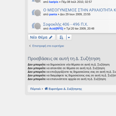
από
karipis
» Πέμ 08 Ιούλ 2010, 02:57
Ο ΜΙΣΟΓΥΝΙΣΜΟΣ ΣΤΗΝ ΑΡΧΑΙΟΤΗΤΑ 
από
panta
» Δευ 29 Ιουν 2009, 23:55
Σοφοκλής 406 - 496 Π.Χ.
από
Acid{RFE}
» Τρί 20 Ιαν 2009, 20:48
Νέο Θέμα
Επιστροφή στο ευρετήριο
Προσβάσεις σε αυτή τη Δ. Συζήτηση
Δεν μπορείτε
να δημοσιεύετε νέα θέματα σε αυτή τη Δ. Συζήτηση
Δεν μπορείτε
να απαντάτε σε θέματα σε αυτή τη Δ. Συζήτηση
Δεν μπορείτε
να επεξεργάζεστε τις δημοσιεύσεις σας σε αυτή τη Δ. Σ
Δεν μπορείτε
να διαγράφετε τις δημοσιεύσεις σας σε αυτή τη Δ. Συζήτ
Δεν μπορείτε
να επισυνάπτετε αρχεία σε αυτή τη Δ. Συζήτηση
Πόρταλ
Ευρετήριο Δ. Συζήτησης