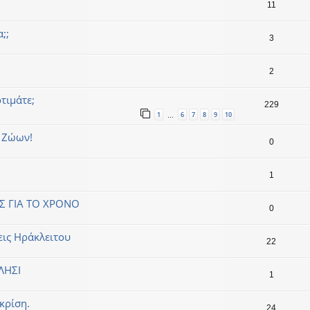
11
;;
3
2
τιμάτε;
229
1
6
7
8
9
10
…
ν Ζώων!
0
1
Σ ΓΙΑ ΤΟ ΧΡΟΝΟ
0
εις Ηράκλειτου
22
ΛΗΣΙ
1
κρίση.
24