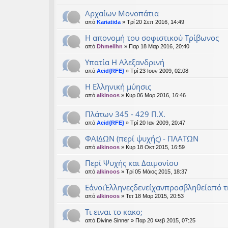
Αρχαίων Μονοπάτια
από
Kariatida
» Τρί 20 Σεπ 2016, 14:49
Η απονομή του σοφιστικού Τρίβωνος
από
Dhmellhn
» Παρ 18 Μαρ 2016, 20:40
Υπατία Η Αλεξανδρινή
από
Acid{RFE}
» Τρί 23 Ιουν 2009, 02:08
Η Ελληνική μύησις
από
alkinoos
» Κυρ 06 Μαρ 2016, 16:46
Πλάτων 345 - 429 Π.Χ.
από
Acid{RFE}
» Τρί 20 Ιαν 2009, 20:47
ΦΑΙΔΩΝ (περί ψυχής) - ΠΛΑΤΩΝ
από
alkinoos
» Κυρ 18 Οκτ 2015, 16:59
Περί Ψυχής και Δαιμονίου
από
alkinoos
» Τρί 05 Μάιος 2015, 18:37
ΕάνοιΈλληνεςδενείχανπροσβληθείαπό τη
από
alkinoos
» Τετ 18 Μαρ 2015, 20:53
Τι ειναι το κακο;
από
Divine Sinner
» Παρ 20 Φεβ 2015, 07:25