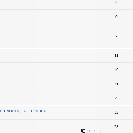
2
0
2
11
10
21
4
ς ή πλούτος μετά νόσου
12
73
1
2
3