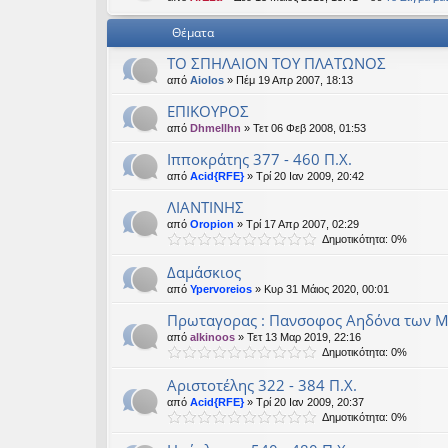
εις
Θέματα
ΤΟ ΣΠΗΛΑΙΟΝ ΤΟΥ ΠΛΑΤΩΝΟΣ
από
Aiolos
» Πέμ 19 Απρ 2007, 18:13
ΕΠΙΚΟΥΡΟΣ
από
Dhmellhn
» Τετ 06 Φεβ 2008, 01:53
Ιπποκράτης 377 - 460 Π.Χ.
από
Acid{RFE}
» Τρί 20 Ιαν 2009, 20:42
ΛΙΑΝΤΙΝΗΣ
από
Oropion
» Τρί 17 Απρ 2007, 02:29
Δημοτικότητα: 0%
Δαμάσκιος
από
Ypervoreios
» Κυρ 31 Μάιος 2020, 00:01
Πρωταγορας : Πανσοφος Αηδόνα των 
από
alkinoos
» Τετ 13 Μαρ 2019, 22:16
Δημοτικότητα: 0%
Αριστοτέλης 322 - 384 Π.Χ.
από
Acid{RFE}
» Τρί 20 Ιαν 2009, 20:37
Δημοτικότητα: 0%