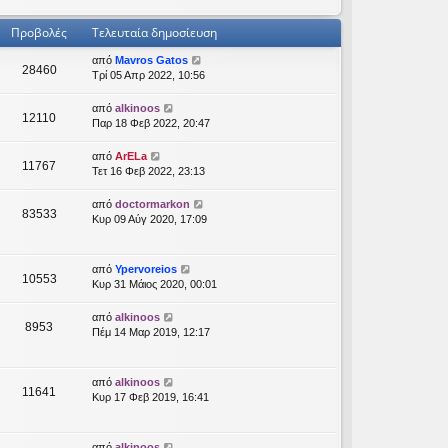
Προβολές
Τελευταία δημοσίευση
από
Mavros Gatos
28460
Τρί 05 Απρ 2022, 10:56
από
alkinoos
12110
Παρ 18 Φεβ 2022, 20:47
από
ArELa
11767
Τετ 16 Φεβ 2022, 23:13
από
doctormarkon
83533
Κυρ 09 Αύγ 2020, 17:09
από
Ypervoreios
10553
Κυρ 31 Μάιος 2020, 00:01
από
alkinoos
8953
Πέμ 14 Μαρ 2019, 12:17
από
alkinoos
11641
Κυρ 17 Φεβ 2019, 16:41
από
alkinoos