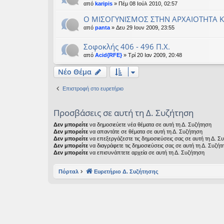
από
karipis
» Πέμ 08 Ιούλ 2010, 02:57
Ο ΜΙΣΟΓΥΝΙΣΜΟΣ ΣΤΗΝ ΑΡΧΑΙΟΤΗΤΑ 
από
panta
» Δευ 29 Ιουν 2009, 23:55
Σοφοκλής 406 - 496 Π.Χ.
από
Acid{RFE}
» Τρί 20 Ιαν 2009, 20:48
Νέο Θέμα
Επιστροφή στο ευρετήριο
Προσβάσεις σε αυτή τη Δ. Συζήτηση
Δεν μπορείτε
να δημοσιεύετε νέα θέματα σε αυτή τη Δ. Συζήτηση
Δεν μπορείτε
να απαντάτε σε θέματα σε αυτή τη Δ. Συζήτηση
Δεν μπορείτε
να επεξεργάζεστε τις δημοσιεύσεις σας σε αυτή τη Δ. Σ
Δεν μπορείτε
να διαγράφετε τις δημοσιεύσεις σας σε αυτή τη Δ. Συζήτ
Δεν μπορείτε
να επισυνάπτετε αρχεία σε αυτή τη Δ. Συζήτηση
Πόρταλ
Ευρετήριο Δ. Συζήτησης