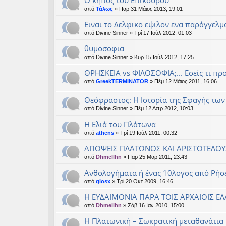
Ο κήπος του Επίκουρου
από
Τάλως
» Παρ 31 Μάιος 2013, 19:01
Ειναι το Δελφικο εψιλον ενα παράγγελμα
από
Divine Sinner
» Τρί 17 Ιούλ 2012, 01:03
θυμοσοφια
από
Divine Sinner
» Κυρ 15 Ιούλ 2012, 17:25
ΘΡΗΣΚΕΙΑ vs ΦΙΛΟΣΟΦΙΑ;... Εσείς τι προ
από
GreekTERMINATOR
» Πέμ 12 Μάιος 2011, 16:06
Θεόφραστος: Η Ιστορία της Σφαγής τω
από
Divine Sinner
» Πέμ 12 Απρ 2012, 10:03
Η Ελιά του Πλάτωνα
από
athens
» Τρί 19 Ιούλ 2011, 00:32
ΑΠΟΨΕΙΣ ΠΛΑΤΩΝΟΣ ΚΑΙ ΑΡΙΣΤΟΤΕΛΟΥ
από
Dhmellhn
» Παρ 25 Μαρ 2011, 23:43
Ανθολογήματα ή ένας 10λογος από Ρήσ
από
giosx
» Τρί 20 Οκτ 2009, 16:46
Η ΕΥΔΑΙΜΟΝΙΑ ΠΑΡΑ ΤΟΙΣ ΑΡΧΑΙΟΙΣ ΕΛ
από
Dhmellhn
» Σάβ 16 Ιαν 2010, 15:00
Η Πλατωνική – Σωκρατική μεταθανάτια 