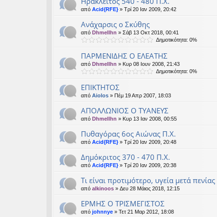
Ηράκλειτος 540 - 480 Π.Χ.
από
Acid{RFE}
» Τρί 20 Ιαν 2009, 20:42
Ανάχαρσις ο Σκύθης
από
Dhmellhn
» Σάβ 13 Οκτ 2018, 00:41
Δημοτικότητα: 0%
ΠΑΡΜΕΝΙΔΗΣ Ο ΕΛΕΑΤΗΣ
από
Dhmellhn
» Κυρ 08 Ιουν 2008, 21:43
Δημοτικότητα: 0%
ΕΠΙΚΤΗΤΟΣ
από
Aiolos
» Πέμ 19 Απρ 2007, 18:03
ΑΠΟΛΛΩΝΙΟΣ Ο ΤΥΑΝΕΥΣ
από
Dhmellhn
» Κυρ 13 Ιαν 2008, 00:55
Πυθαγόρας 6ος Αιώνας Π.Χ.
από
Acid{RFE}
» Τρί 20 Ιαν 2009, 20:48
Δημόκριτος 370 - 470 Π.Χ.
από
Acid{RFE}
» Τρί 20 Ιαν 2009, 20:38
Τι είναι προτιμότερο, υγεία μετά πενία
από
alkinoos
» Δευ 28 Μάιος 2018, 12:15
ΕΡΜΗΣ Ο ΤΡΙΣΜΕΓΙΣΤΟΣ
από
johnnye
» Τετ 21 Μαρ 2012, 18:08