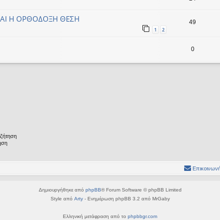
ΚΑΙ Η ΟΡΘΟΔΟΞΗ ΘΕΣΗ
49
1
2
0
υζήτηση
ηση
Επικοινωνή
Δημιουργήθηκε από
phpBB
® Forum Software © phpBB Limited
Style από
Arty
- Ενημέρωση phpBB 3.2 από MrGaby
Ελληνική μετάφραση από το
phpbbgr.com