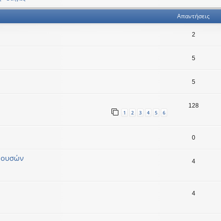
Απαντήσεις
2
5
5
128
1
2
3
4
5
6
0
Μουσών
4
4