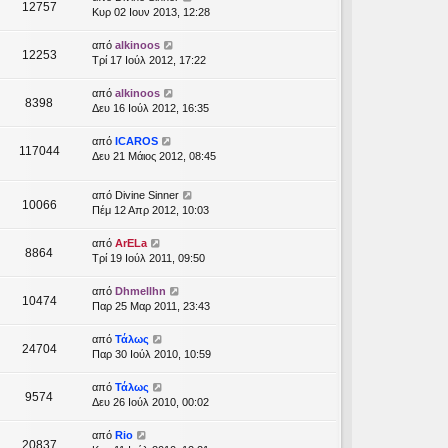
12757
Κυρ 02 Ιουν 2013, 12:28
από
alkinoos
12253
Τρί 17 Ιούλ 2012, 17:22
από
alkinoos
8398
Δευ 16 Ιούλ 2012, 16:35
από
ICAROS
117044
Δευ 21 Μάιος 2012, 08:45
από
Divine Sinner
10066
Πέμ 12 Απρ 2012, 10:03
από
ArELa
8864
Τρί 19 Ιούλ 2011, 09:50
από
Dhmellhn
10474
Παρ 25 Μαρ 2011, 23:43
από
Τάλως
24704
Παρ 30 Ιούλ 2010, 10:59
από
Τάλως
9574
Δευ 26 Ιούλ 2010, 00:02
από
Rio
20837