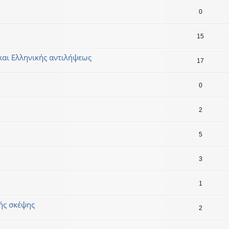
0
15
 και Ελληνικής αντιλήψεως
17
0
2
5
3
1
κής σκέψης
2