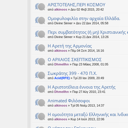
ΑΡΙΣΤΟΤΕΛΗΣ,ΠΕΡΙ ΚΟΣΜΟΥ
από
alkinoos
» Δευ 02 Φεβ 2015, 20:42
Ομοφυλοφιλία στην αρχαία Ελλάδα.
από
Divine Sinner
» Δευ 22 Δεκ 2014, 05:58
Περι συμβατότητος (ή μη) Χριστιανικής
από
Divine Sinner
» Κυρ 21 Δεκ 2014, 13:26
Η Αρετή της Αρμονίας
από
alkinoos
» Πέμ 04 Σεπ 2014, 16:16
Ο ΑΡΧΑΙΟΣ ΣΚΕΠΤΙΚΙΣΜΟΣ
από
Dhmellhn
» Παρ 23 Μάιος 2008, 01:05
Σωκράτης 399 - 470 Π.Χ.
από
Acid{RFE}
» Τρί 20 Ιαν 2009, 20:49
Η Αριστοτέλεια έννοια της Αρετής
από
Dhmellhn
» Παρ 27 Αύγ 2010, 23:41
Animated Φιλόσοφοι
από
alkinoos
» Τρί 05 Νοέμ 2013, 14:37
Η ομοιότητα μεταξύ Ελληνικής και Ινδι
από
alkinoos
» Κυρ 14 Ιούλ 2013, 22:06