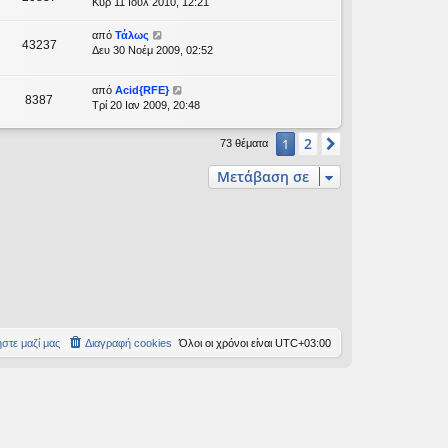
Κυρ 11 Ιούλ 2010, 12:21
από
Τάλως
43237
Δευ 30 Νοέμ 2009, 02:52
από
Acid{RFE}
8387
Τρί 20 Ιαν 2009, 20:48
2
1
Επόμενη
73 θέματα
Μετάβαση σε
στε μαζί μας
Διαγραφή cookies
Όλοι οι χρόνοι είναι
UTC+03:00