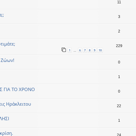
11
;;
3
2
τιμάτε;
229
1
6
7
8
9
10
…
ν Ζώων!
0
1
Σ ΓΙΑ ΤΟ ΧΡΟΝΟ
0
εις Ηράκλειτου
22
ΛΗΣΙ
1
κρίση.
24