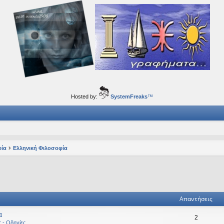
ορφα ταξίδια του νού...
Hosted by:
SystemFreaks
™
φία
Ελληνική Φιλοσοφία
ηση
ική αναζήτηση
Απαντήσεις
α
2
ς - Οδηγίες