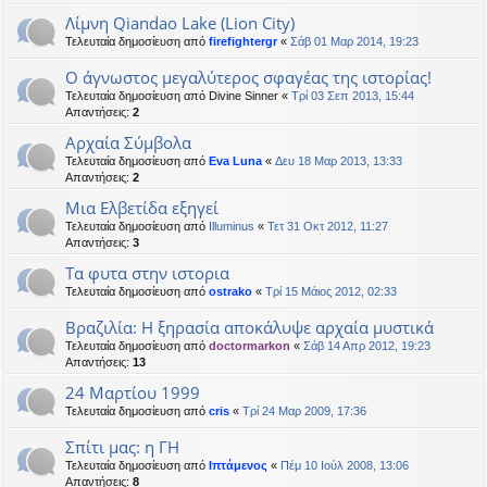
Λίμνη Qiandao Lake (Lion City)
Τελευταία δημοσίευση από
firefightergr
«
Σάβ 01 Μαρ 2014, 19:23
Ο άγνωστος μεγαλύτερος σφαγέας της ιστορίας!
Τελευταία δημοσίευση από
Divine Sinner
«
Τρί 03 Σεπ 2013, 15:44
Απαντήσεις:
2
Αρχαία Σύμβολα
Τελευταία δημοσίευση από
Eva Luna
«
Δευ 18 Μαρ 2013, 13:33
Απαντήσεις:
2
Μια Ελβετίδα εξηγεί
Τελευταία δημοσίευση από
Illuminus
«
Τετ 31 Οκτ 2012, 11:27
Απαντήσεις:
3
Τα φυτα στην ιστορια
Τελευταία δημοσίευση από
ostrako
«
Τρί 15 Μάιος 2012, 02:33
Βραζιλία: H ξηρασία αποκάλυψε αρχαία μυστικά
Τελευταία δημοσίευση από
doctormarkon
«
Σάβ 14 Απρ 2012, 19:23
Απαντήσεις:
13
24 Μαρτίου 1999
Τελευταία δημοσίευση από
cris
«
Τρί 24 Μαρ 2009, 17:36
Σπίτι μας: η ΓΗ
Τελευταία δημοσίευση από
Ιπτάμενος
«
Πέμ 10 Ιούλ 2008, 13:06
Απαντήσεις:
8