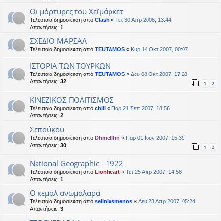
Οι μάρτυρες του Χεϊμάρκετ
Τελευταία δημοσίευση από
Clash
«
Τετ 30 Απρ 2008, 13:44
Απαντήσεις:
1
ΣΧΕΔΙΟ ΜΑΡΣΑΛ
Τελευταία δημοσίευση από
TEUTAMOS
«
Κυρ 14 Οκτ 2007, 00:07
ΙΣΤΟΡΙΑ ΤΩΝ ΤΟΥΡΚΩΝ
Τελευταία δημοσίευση από
TEUTAMOS
«
Δευ 08 Οκτ 2007, 17:28
Απαντήσεις:
32
1
2
ΚΙΝΕΖΙΚΟΣ ΠΟΛΙΤΙΣΜΟΣ
Τελευταία δημοσίευση από
chill
«
Παρ 21 Σεπ 2007, 18:56
Απαντήσεις:
2
Σεπούκου
Τελευταία δημοσίευση από
Dhmellhn
«
Παρ 01 Ιουν 2007, 15:39
Απαντήσεις:
30
1
2
Νational Geographic - 1922
Τελευταία δημοσίευση από
Lionheart
«
Τετ 25 Απρ 2007, 14:58
Απαντήσεις:
1
O κεμαλ ανωμαλαρα
Τελευταία δημοσίευση από
seliniasmenos
«
Δευ 23 Απρ 2007, 05:24
Απαντήσεις:
3