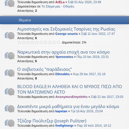
Τελευταία δημοσίευση από
ArELa
«
Σάβ 01 Αύγ 2020, 23:49
η
εις
Δημοσιεύτηκε σε
Το Στίγμα μας - Οδηγίες
Απαντήσεις:
2
Θέματα
Αιμοσταγείς και Σεξομανείς Τσαρίνες της Ρωσίας
Τελευταία δημοσίευση από
George vounis
«
Σάβ 11 Ιουν 2022, 17:47
Απαντήσεις:
6
Δημοτικότητα: 1%
Ναρκωτικά στην αρχαία εποχή ανα τον κόσμο
Τελευταία δημοσίευση από
Ypervoreios
«
Πέμ 10 Ιαν 2019, 23:31
Απαντήσεις:
6
Ο σοβιετικός "παράδεισος"
Τελευταία δημοσίευση από
Dihnekhs
«
Κυρ 29 Ιαν 2017, 01:16
Απαντήσεις:
8
BLOOD EAGLE:Η ΑΛΗΘΕΙΑ ΚΑΙ Ο ΜΥΘΟΣ ΠΙΣΩ ΑΠΟ
ΤΟΝ ΜΑΤΩΜΕΝΟ ΑΕΤΟ
Τελευταία δημοσίευση από
AnonymosEreynhths
«
Σάβ 21 Ιαν 2017, 23:03
Δεκαπέντε μικρά μαθήματα για έναν μεγάλο κόσμο
Τελευταία δημοσίευση από
kapetan
«
Τρί 16 Αύγ 2016, 23:04
Τζόζεφ Πούλιτζερ (Joseph Pulitzer)
Τελευταία δημοσίευση από
firefightergr
«
Παρ 18 Ιούλ 2014, 10:12