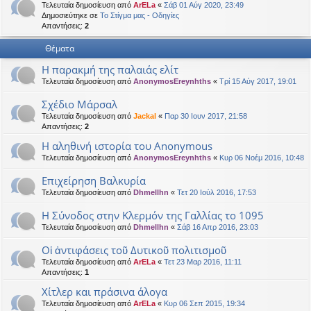
Τελευταία δημοσίευση από
ArELa
«
Σάβ 01 Αύγ 2020, 23:49
η
εις
Δημοσιεύτηκε σε
Το Στίγμα μας - Οδηγίες
Απαντήσεις:
2
Θέματα
Η παρακμή της παλαιάς ελίτ
Τελευταία δημοσίευση από
AnonymosEreynhths
«
Τρί 15 Αύγ 2017, 19:01
Σχέδιο Μάρσαλ
Τελευταία δημοσίευση από
Jackal
«
Παρ 30 Ιουν 2017, 21:58
Απαντήσεις:
2
Η αληθινή ιστορία του Anonymous
Τελευταία δημοσίευση από
AnonymosEreynhths
«
Κυρ 06 Νοέμ 2016, 10:48
Επιχείρηση Βαλκυρία
Τελευταία δημοσίευση από
Dhmellhn
«
Τετ 20 Ιούλ 2016, 17:53
Η Σύνοδος στην Κλερμόν της Γαλλίας το 1095
Τελευταία δημοσίευση από
Dhmellhn
«
Σάβ 16 Απρ 2016, 23:03
Οἱ ἀντιφάσεις τοῦ Δυτικοῦ πολιτισμοῦ
Τελευταία δημοσίευση από
ArELa
«
Τετ 23 Μαρ 2016, 11:11
Απαντήσεις:
1
Χίτλερ και πράσινα άλογα
Τελευταία δημοσίευση από
ArELa
«
Κυρ 06 Σεπ 2015, 19:34