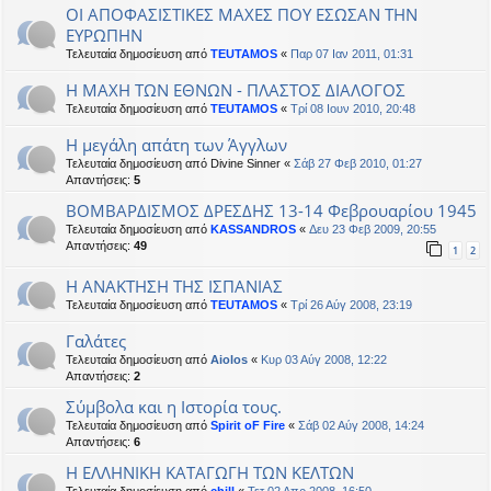
ΟΙ ΑΠΟΦΑΣΙΣΤΙΚΕΣ ΜΑΧΕΣ ΠΟΥ ΕΣΩΣΑΝ ΤΗΝ
ΕΥΡΩΠΗΝ
Τελευταία δημοσίευση από
TEUTAMOS
«
Παρ 07 Ιαν 2011, 01:31
Η ΜΑΧΗ ΤΩΝ ΕΘΝΩΝ - ΠΛΑΣΤΟΣ ΔΙΑΛΟΓΟΣ
Τελευταία δημοσίευση από
TEUTAMOS
«
Τρί 08 Ιουν 2010, 20:48
Η μεγάλη απάτη των Άγγλων
Τελευταία δημοσίευση από
Divine Sinner
«
Σάβ 27 Φεβ 2010, 01:27
Απαντήσεις:
5
ΒΟΜΒΑΡΔΙΣΜΟΣ ΔΡΕΣΔΗΣ 13-14 Φεβρουαρίου 1945
Τελευταία δημοσίευση από
KASSANDROS
«
Δευ 23 Φεβ 2009, 20:55
Απαντήσεις:
49
1
2
Η ΑΝΑΚΤΗΣΗ ΤΗΣ ΙΣΠΑΝΙΑΣ
Τελευταία δημοσίευση από
TEUTAMOS
«
Τρί 26 Αύγ 2008, 23:19
Γαλάτες
Τελευταία δημοσίευση από
Aiolos
«
Κυρ 03 Αύγ 2008, 12:22
Απαντήσεις:
2
Σύμβολα και η Ιστορία τους.
Τελευταία δημοσίευση από
Spirit oF Fire
«
Σάβ 02 Αύγ 2008, 14:24
Απαντήσεις:
6
Η ΕΛΛΗΝΙΚΗ ΚΑΤΑΓΩΓΗ ΤΩΝ ΚΕΛΤΩΝ