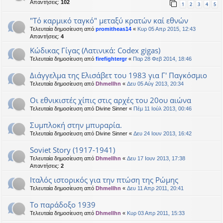
Απαντήσεις:
102
1
2
3
4
5
"Τό καρμικό ταγκό" μεταξύ κρατών καί εθνών
Τελευταία δημοσίευση από
promitheas14
«
Κυρ 05 Απρ 2015, 12:43
Απαντήσεις:
4
Κώδικας Γίγας (Λατινικά: Codex gigas)
Τελευταία δημοσίευση από
firefightergr
«
Παρ 28 Φεβ 2014, 18:46
Διάγγελμα της Ελισάβετ του 1983 για Γ' Παγκόσμιο
Τελευταία δημοσίευση από
Dhmellhn
«
Δευ 05 Αύγ 2013, 20:34
Οι εθνικιστές χίπις στις αρχές του 20ου αιώνα
Τελευταία δημοσίευση από
Divine Sinner
«
Πέμ 11 Ιούλ 2013, 00:46
Συμπλοκή στην μπυραρία.
Τελευταία δημοσίευση από
Divine Sinner
«
Δευ 24 Ιουν 2013, 16:42
Soviet Story (1917-1941)
Τελευταία δημοσίευση από
Dhmellhn
«
Δευ 17 Ιουν 2013, 17:38
Απαντήσεις:
2
Ιταλός ιστορικός για την πτώση της Ρώμης
Τελευταία δημοσίευση από
Dhmellhn
«
Δευ 11 Απρ 2011, 20:41
Το παράδοξο 1939
Τελευταία δημοσίευση από
Dhmellhn
«
Κυρ 03 Απρ 2011, 15:33