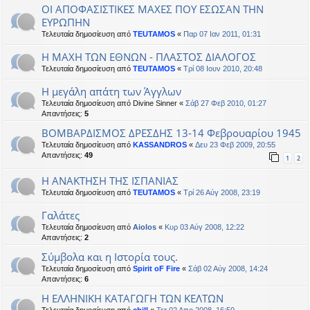
ΟΙ ΑΠΟΦΑΣΙΣΤΙΚΕΣ ΜΑΧΕΣ ΠΟΥ ΕΣΩΣΑΝ ΤΗΝ
ΕΥΡΩΠΗΝ
Τελευταία δημοσίευση από
TEUTAMOS
«
Παρ 07 Ιαν 2011, 01:31
Η ΜΑΧΗ ΤΩΝ ΕΘΝΩΝ - ΠΛΑΣΤΟΣ ΔΙΑΛΟΓΟΣ
Τελευταία δημοσίευση από
TEUTAMOS
«
Τρί 08 Ιουν 2010, 20:48
Η μεγάλη απάτη των Άγγλων
Τελευταία δημοσίευση από
Divine Sinner
«
Σάβ 27 Φεβ 2010, 01:27
Απαντήσεις:
5
ΒΟΜΒΑΡΔΙΣΜΟΣ ΔΡΕΣΔΗΣ 13-14 Φεβρουαρίου 1945
Τελευταία δημοσίευση από
KASSANDROS
«
Δευ 23 Φεβ 2009, 20:55
Απαντήσεις:
49
1
2
Η ΑΝΑΚΤΗΣΗ ΤΗΣ ΙΣΠΑΝΙΑΣ
Τελευταία δημοσίευση από
TEUTAMOS
«
Τρί 26 Αύγ 2008, 23:19
Γαλάτες
Τελευταία δημοσίευση από
Aiolos
«
Κυρ 03 Αύγ 2008, 12:22
Απαντήσεις:
2
Σύμβολα και η Ιστορία τους.
Τελευταία δημοσίευση από
Spirit oF Fire
«
Σάβ 02 Αύγ 2008, 14:24
Απαντήσεις:
6
Η ΕΛΛΗΝΙΚΗ ΚΑΤΑΓΩΓΗ ΤΩΝ ΚΕΛΤΩΝ