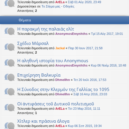
Τελευταία δημοσίευση από
ArELa
«
Σάβ 01 Αύγ 2020, 23:49
η
εις
Δημοσιεύτηκε σε
Το Στίγμα μας - Οδηγίες
Απαντήσεις:
2
Θέματα
Η παρακμή της παλαιάς ελίτ
Τελευταία δημοσίευση από
AnonymosEreynhths
«
Τρί 15 Αύγ 2017, 19:01
Σχέδιο Μάρσαλ
Τελευταία δημοσίευση από
Jackal
«
Παρ 30 Ιουν 2017, 21:58
Απαντήσεις:
2
Η αληθινή ιστορία του Anonymous
Τελευταία δημοσίευση από
AnonymosEreynhths
«
Κυρ 06 Νοέμ 2016, 10:48
Επιχείρηση Βαλκυρία
Τελευταία δημοσίευση από
Dhmellhn
«
Τετ 20 Ιούλ 2016, 17:53
Η Σύνοδος στην Κλερμόν της Γαλλίας το 1095
Τελευταία δημοσίευση από
Dhmellhn
«
Σάβ 16 Απρ 2016, 23:03
Οἱ ἀντιφάσεις τοῦ Δυτικοῦ πολιτισμοῦ
Τελευταία δημοσίευση από
ArELa
«
Τετ 23 Μαρ 2016, 11:11
Απαντήσεις:
1
Χίτλερ και πράσινα άλογα
Τελευταία δημοσίευση από
ArELa
«
Κυρ 06 Σεπ 2015, 19:34