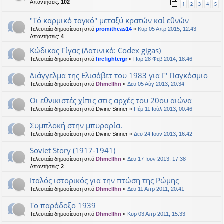
Απαντήσεις:
102
1
2
3
4
5
"Τό καρμικό ταγκό" μεταξύ κρατών καί εθνών
Τελευταία δημοσίευση από
promitheas14
«
Κυρ 05 Απρ 2015, 12:43
Απαντήσεις:
4
Κώδικας Γίγας (Λατινικά: Codex gigas)
Τελευταία δημοσίευση από
firefightergr
«
Παρ 28 Φεβ 2014, 18:46
Διάγγελμα της Ελισάβετ του 1983 για Γ' Παγκόσμιο
Τελευταία δημοσίευση από
Dhmellhn
«
Δευ 05 Αύγ 2013, 20:34
Οι εθνικιστές χίπις στις αρχές του 20ου αιώνα
Τελευταία δημοσίευση από
Divine Sinner
«
Πέμ 11 Ιούλ 2013, 00:46
Συμπλοκή στην μπυραρία.
Τελευταία δημοσίευση από
Divine Sinner
«
Δευ 24 Ιουν 2013, 16:42
Soviet Story (1917-1941)
Τελευταία δημοσίευση από
Dhmellhn
«
Δευ 17 Ιουν 2013, 17:38
Απαντήσεις:
2
Ιταλός ιστορικός για την πτώση της Ρώμης
Τελευταία δημοσίευση από
Dhmellhn
«
Δευ 11 Απρ 2011, 20:41
Το παράδοξο 1939
Τελευταία δημοσίευση από
Dhmellhn
«
Κυρ 03 Απρ 2011, 15:33