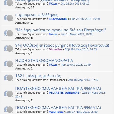
Τελευταία δημοσίευση από
Τάλως
«
Δευ 02 Δεκ 2013, 08:12
Απαντήσεις:
18
απροσμενοι φιλέλληνες
Τελευταία δημοσίευση από
ILLUVATAR85
«
Παρ 23 Αύγ 2013, 16:59
Απαντήσεις:
1
"Μη λησμονείται το σχοινί παιδιά του Πατριάρχη!"
Τελευταία δημοσίευση από
Τάλως
«
Κυρ 19 Μάιος 2013, 16:31
Απαντήσεις:
8
94η Θιλβερή επέτειος μνήμης (Ποντιακή Γενοκτονία)
Τελευταία δημοσίευση από
Dhmellhn
«
Σάβ 18 Μάιος 2013, 14:33
Απαντήσεις:
1
Η ΖΩΗ ΣΤΗΝ ΟΘΩΜΑΝΟΚΡΑΤΙΑ
Τελευταία δημοσίευση από
Τάλως
«
Παρ 19 Απρ 2013, 21:49
Απαντήσεις:
2
1821. πόλεμος φυλετικός.
Τελευταία δημοσίευση από
Divine Sinner
«
Δευ 18 Μαρ 2013, 13:15
ΠΟΛΥΤΕΧΝΕΙΟ (ΜΙΑ ΑΛΗΘΕΙΑ ΚΑΙ ΤΡΙΑ ΨΕΜΑΤΑ)
Τελευταία δημοσίευση από
PELTASTIS VARNAVAS
«
Σάβ 17 Νοέμ 2012,
20:42
Απαντήσεις:
2
ΠΟΛΥΤΕΧΝΕΙΟ (ΜΙΑ ΑΛΗΘΕΙΑ ΚΑΙ ΤΡΙΑ ΨΕΜΑΤΑ)
Τελευταία δημοσίευση από
MalDiTesta
«
Σάβ 17 Νοέμ 2012, 05:50