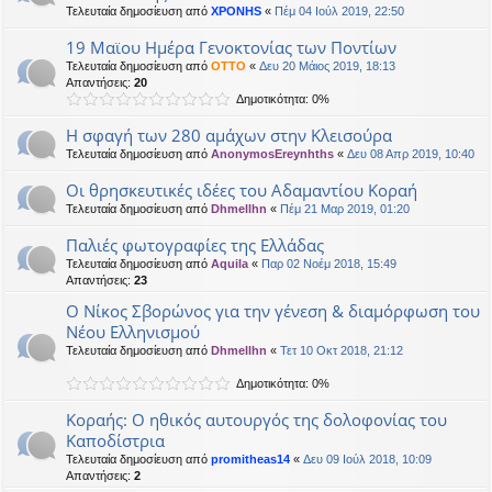
Τελευταία δημοσίευση από
XPONHS
«
Πέμ 04 Ιούλ 2019, 22:50
19 Μαϊου Ημέρα Γενοκτονίας των Ποντίων
Τελευταία δημοσίευση από
OTTO
«
Δευ 20 Μάιος 2019, 18:13
Απαντήσεις:
20
Δημοτικότητα: 0%
Η σφαγή των 280 αμάχων στην Κλεισούρα
Τελευταία δημοσίευση από
AnonymosEreynhths
«
Δευ 08 Απρ 2019, 10:40
Οι θρησκευτικές ιδέες του Αδαμαντίου Κοραή
Τελευταία δημοσίευση από
Dhmellhn
«
Πέμ 21 Μαρ 2019, 01:20
Παλιές φωτογραφίες της Ελλάδας
Τελευταία δημοσίευση από
Aquila
«
Παρ 02 Νοέμ 2018, 15:49
Απαντήσεις:
23
Ο Νίκος Σβορώνος για την γένεση & διαμόρφωση του
Νέου Ελληνισμού
Τελευταία δημοσίευση από
Dhmellhn
«
Τετ 10 Οκτ 2018, 21:12
Δημοτικότητα: 0%
Κοραής: Ο ηθικός αυτουργός της δολοφονίας του
Καποδίστρια
Τελευταία δημοσίευση από
promitheas14
«
Δευ 09 Ιούλ 2018, 10:09
Απαντήσεις:
2