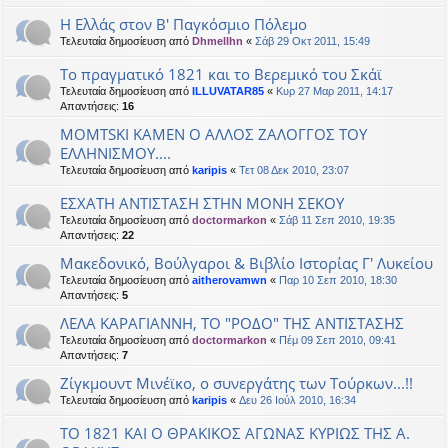
Η Ελλάς στον Β' Παγκόσμιο Πόλεμο
Τελευταία δημοσίευση από
Dhmellhn
«
Σάβ 29 Οκτ 2011, 15:49
Το πραγματικό 1821 και το Βερεμικό του Σκάϊ
Τελευταία δημοσίευση από
ILLUVATAR85
«
Κυρ 27 Μαρ 2011, 14:17
Απαντήσεις:
16
MOMTSKI KAMEN Ο ΑΛΛΟΣ ΖΑΛΟΓΓΟΣ ΤΟΥ
ΕΛΛΗΝΙΣΜΟΥ....
Τελευταία δημοσίευση από
karipis
«
Τετ 08 Δεκ 2010, 23:07
ΕΣΧΑΤΗ ΑΝΤΙΣΤΑΣΗ ΣΤΗΝ ΜΟΝΗ ΣΕΚΟΥ
Τελευταία δημοσίευση από
doctormarkon
«
Σάβ 11 Σεπ 2010, 19:35
Απαντήσεις:
22
Μακεδονικό, Βούλγαροι & Βιβλίο Ιστορίας Γ' Λυκείου
Τελευταία δημοσίευση από
aitherovamwn
«
Παρ 10 Σεπ 2010, 18:30
Απαντήσεις:
5
ΛΕΛΑ ΚΑΡΑΓΙΑΝΝΗ, ΤΟ "ΡΟΔΟ" ΤΗΣ ΑΝΤΙΣΤΑΣΗΣ
Τελευταία δημοσίευση από
doctormarkon
«
Πέμ 09 Σεπ 2010, 09:41
Απαντήσεις:
7
Ζίγκμουντ Μινέϊκο, ο συνεργάτης των Τούρκων...!!
Τελευταία δημοσίευση από
karipis
«
Δευ 26 Ιούλ 2010, 16:34
ΤΟ 1821 ΚΑΙ Ο ΘΡΑΚΙΚΟΣ ΑΓΩΝΑΣ ΚΥΡΙΩΣ ΤΗΣ Α.