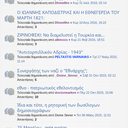
Τελευταία δημοσίευση από
Dhmellhn
«
Κυρ 31 Ιούλ 2016, 02:14
Ο ΙΩΑΝΝΗΣ ΚΑΠΟΔΙΣΤΡΙΑΣ ΚΑΙ Η ΕΘΝΕΓΕΡΣΙΑ ΤΟΥ
ΜΑΡΤΗ 1821:
Τελευταία δημοσίευση από
Dhmellhn
«
Κυρ 10 Απρ 2016, 16:22
Απαντήσεις:
3
ΖΙΡΙΝΟΦΣΚΙ: Να διαμελιστεί η Τουρκία και...
Τελευταία δημοσίευση από
alkinoos
«
Κυρ 21 Φεβ 2016, 18:51
Απαντήσεις:
3
"Αντιτορπιλλικόν Αδρίας - 1943"
Τελευταία δημοσίευση από
PELTASTIS VARNAVAS
«
Τρί 17 Νοέμ 2015,
11:14
Συνεργάτης των ναζί ο "Εθνάρχης";
Τελευταία δημοσίευση από
_Divine_Sinner_
«
Σάβ 31 Οκτ 2015, 02:12
Απαντήσεις:
5
εθνο - πατριωτικός εθελοντισμός
Τελευταία δημοσίευση από
doctormarkon
«
Πέμ 22 Οκτ 2015, 15:06
Απαντήσεις:
10
Ίδια και τότε, η ρητορική των δωσίλογων
δημοσιογράφων
Τελευταία δημοσίευση από
Divine Sinner
«
Τετ 06 Μάιος 2015, 11:51
Απαντήσεις:
2
25 Μαρτίου...ante portas