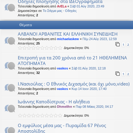
Οδηγίες πλοήγησης στα ΙΔΕΟγραφήματα
η
εις
Τελευταία δημοσίευση από
ArELa
«
Σάβ 01 Αύγ 2020, 23:49
Δημοσιεύτηκε σε
Το Στίγμα μας - Οδηγίες
Απαντήσεις:
2
Θέματα
ΑΛΒΑΝΟΙ ΑΡΒΑΝΙΤΕΣ ΚΑΙ ΕΛΛΗΝΙΚΗ ΣΥΝΕΙΔΗΣΗ
Τελευταία δημοσίευση από
michaelaskew
«
Πέμ 24 Αύγ 2023, 12:59
Απαντήσεις:
25
1
2
Δημοτικότητα: 0%
Επιτροπή για τα 200 χρόνια από το 21 ΗΘΕΛΗΜΕΝΑ
ΑΤΟΠΗΜΑΤΑ
Τελευταία δημοσίευση από
vaskos
«
Σάβ 01 Αύγ 2020, 12:18
Απαντήσεις:
32
1
2
Ι.Νασιούλας : Ο Εθνικός Διχασμός (και όχι μόνο,video)
Τελευταία δημοσίευση από
vaskos
«
Κυρ 14 Ιουν 2020, 17:40
Απαντήσεις:
2
Ιωάννης Καποδίστριας - Η αλήθεια
Τελευταία δημοσίευση από
Dhmellhn
«
Παρ 08 Μάιος 2020, 04:17
Δημοτικότητα: 0%
Ο εμφύλιος μέσα μας - Πυραμίδα 67 Ρένος
Αποστολίδης