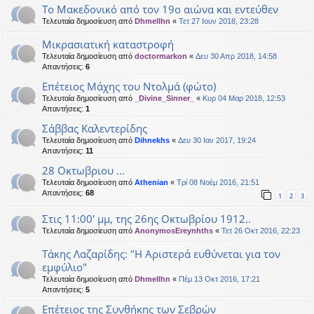
Το Μακεδονικό από τον 19ο αιώνα και εντεύθεν
Τελευταία δημοσίευση από
Dhmellhn
«
Τετ 27 Ιουν 2018, 23:28
Μικρασιατική καταστροφή
Τελευταία δημοσίευση από
doctormarkon
«
Δευ 30 Απρ 2018, 14:58
Απαντήσεις:
6
Επέτειος Μάχης του Ντολμά (φώτο)
Τελευταία δημοσίευση από
_Divine_Sinner_
«
Κυρ 04 Μαρ 2018, 12:53
Απαντήσεις:
1
Σάββας Καλεντερίδης
Τελευταία δημοσίευση από
Dihnekhs
«
Δευ 30 Ιαν 2017, 19:24
Απαντήσεις:
11
28 Οκτωβριου ...
Τελευταία δημοσίευση από
Athenian
«
Τρί 08 Νοέμ 2016, 21:51
Απαντήσεις:
68
1
2
3
Στις 11:00' μμ, της 26ης Οκτωβρίου 1912..
Τελευταία δημοσίευση από
AnonymosEreynhths
«
Τετ 26 Οκτ 2016, 22:23
Τάκης Λαζαρίδης: "H Αριστερά ευθύνεται για τον
εμφύλιο"
Τελευταία δημοσίευση από
Dhmellhn
«
Πέμ 13 Οκτ 2016, 17:21
Απαντήσεις:
5
Επέτειος της Συνθήκης των Σεβρών