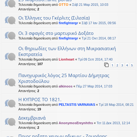
Τελευταία δημοσίευση από
OTTO
«
Σάβ 21 Μαρ 2015, 10:03
Απαντήσεις:
2
Οι Έλληνες του Γκέρλιτς (Σιλεσία)
Τελευταία δημοσίευση από
firefightergr
«
Σάβ 17 Ιαν 2015, 09:56
Οι 3 σφαγές στο μαρτυρικό Δοξάτο
Τελευταία δημοσίευση από
firefightergr
«
Τρί 21 Οκτ 2014, 08:17
Οι θηριωδίες των Ελλήνων στη Μικρασιατική
Εκστρατεία
Τελευταία δημοσίευση από
Lionheart
«
Τρί 09 Σεπ 2014, 17:40
Απαντήσεις:
107
1
2
3
4
5
Πανηγυρικός λόγος 25 Μαρτίου Δήμητρας
Χριστοδούλου
Τελευταία δημοσίευση από
alkinoos
«
Πέμ 27 Μαρ 2014, 17:03
Απαντήσεις:
2
Η ΚΥΠΡΟΣ ΤΟ 1821.
Τελευταία δημοσίευση από
PELTASTIS VARNAVAS
«
Τρί 18 Μαρ 2014, 08:21
Απαντήσεις:
19
Δεκεμβριανά
Τελευταία δημοσίευση από
AnonymosEreynhths
«
Τετ 11 Δεκ 2013, 12:14
Απαντήσεις:
2
Ποιος ηρξατο χειρων αδικων; - Ζουράρης