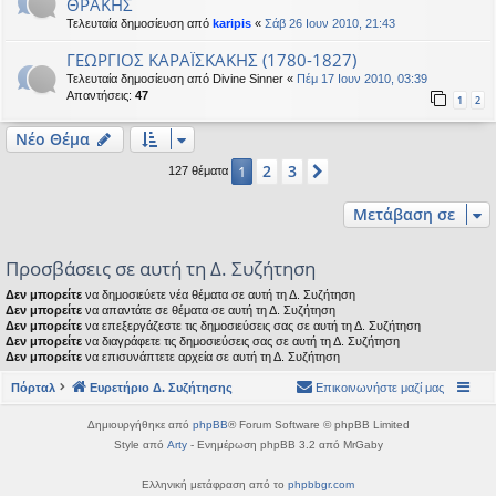
ΘΡΑΚΗΣ
Τελευταία δημοσίευση από
karipis
«
Σάβ 26 Ιουν 2010, 21:43
ΓΕΩΡΓΙΟΣ ΚΑΡΑΪΣΚΑΚΗΣ (1780-1827)
Τελευταία δημοσίευση από
Divine Sinner
«
Πέμ 17 Ιουν 2010, 03:39
Απαντήσεις:
47
1
2
Νέο Θέμα
2
3
1
Επόμενη
127 θέματα
Μετάβαση σε
Προσβάσεις σε αυτή τη Δ. Συζήτηση
Δεν μπορείτε
να δημοσιεύετε νέα θέματα σε αυτή τη Δ. Συζήτηση
Δεν μπορείτε
να απαντάτε σε θέματα σε αυτή τη Δ. Συζήτηση
Δεν μπορείτε
να επεξεργάζεστε τις δημοσιεύσεις σας σε αυτή τη Δ. Συζήτηση
Δεν μπορείτε
να διαγράφετε τις δημοσιεύσεις σας σε αυτή τη Δ. Συζήτηση
Δεν μπορείτε
να επισυνάπτετε αρχεία σε αυτή τη Δ. Συζήτηση
Πόρταλ
Ευρετήριο Δ. Συζήτησης
Επικοινωνήστε μαζί μας
Δημιουργήθηκε από
phpBB
® Forum Software © phpBB Limited
Style από
Arty
- Ενημέρωση phpBB 3.2 από MrGaby
Ελληνική μετάφραση από το
phpbbgr.com