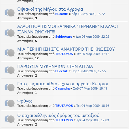
Απαντήσεις:
1
Οψιανοί της Μήλου στα Αγραφα
Τελευταία δημοσίευση από
ELectriE
«
Σάβ 11 Απρ 2009, 18:22
Απαντήσεις:
3
ΑΛΛΟΙ ΠΟΛΙΤΙΣΜΟΙ ΞΑΦΝΙΚΑ "ΓΕΡΝΑΝΕ" ΚΙ ΑΛΛΟΙ
"ΞΑΝΑΝΙΩΝΟΥΝ"!!!
Τελευταία δημοσίευση από
SeirioAstro
«
Δευ 06 Απρ 2009, 22:02
Απαντήσεις:
5
MIA ΠΕΡΙΗΓΗΣΗ ΣΤΟ ΑΝΑΚΤΟΡΟ ΤΗΣ ΚΝΩΣΣΟΥ
Τελευταία δημοσίευση από
TEUTAMOS
«
Τετ 25 Μαρ 2009, 17:12
Απαντήσεις:
12
ΠΑΡΟΥΣΙΑ ΜΥΚΗΝΑΙΩΝ ΣΤΗΝ ΑΓΓΛΙΑ
Τελευταία δημοσίευση από
ELectriE
«
Παρ 13 Μαρ 2009, 12:55
Απαντήσεις:
2
Γάτες ως κατοικίδια είχαν οι αρχαίοι Κύπριοι
Τελευταία δημοσίευση από
Casandra
«
Σάβ 07 Μαρ 2009, 19:49
Απαντήσεις:
1
Φρύγες
Τελευταία δημοσίευση από
TEUTAMOS
«
Τετ 04 Μαρ 2009, 18:16
Ο αρχαιοελληνικός δρόμος του μεταξιού
Τελευταία δημοσίευση από
TEUTAMOS
«
Τρί 24 Φεβ 2009, 17:03
Απαντήσεις:
2