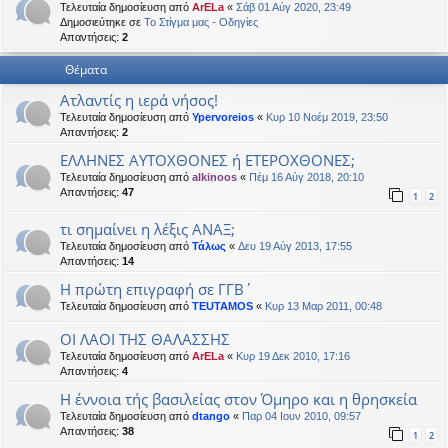
Τελευταία δημοσίευση από
ArELa
«
Σάβ 01 Αύγ 2020, 23:49
η
εις
Δημοσιεύτηκε σε
Το Στίγμα μας - Οδηγίες
Απαντήσεις:
2
Θέματα
Ατλαντίς η ιερά νήσος!
Τελευταία δημοσίευση από
Ypervoreios
«
Κυρ 10 Νοέμ 2019, 23:50
Απαντήσεις:
2
ΕΛΛΗΝΕΣ ΑΥΤΟΧΘΟΝΕΣ ή ΕΤΕΡΟΧΘΟΝΕΣ;
Τελευταία δημοσίευση από
alkinoos
«
Πέμ 16 Αύγ 2018, 20:10
Απαντήσεις:
47
1
2
τι σημαίνει η λέξις ΑΝΑΞ;
Τελευταία δημοσίευση από
Τάλως
«
Δευ 19 Αύγ 2013, 17:55
Απαντήσεις:
14
H πρώτη επιγραφή σε ΓΓΒ΄
Τελευταία δημοσίευση από
TEUTAMOS
«
Κυρ 13 Μαρ 2011, 00:48
ΟΙ ΛΑΟΙ ΤΗΣ ΘΑΛΑΣΣΗΣ
Τελευταία δημοσίευση από
ArELa
«
Κυρ 19 Δεκ 2010, 17:16
Απαντήσεις:
4
Η έννοια τής βασιλείας στον Όμηρο και η θρησκεία
Τελευταία δημοσίευση από
dtango
«
Παρ 04 Ιουν 2010, 09:57
Απαντήσεις:
38
1
2