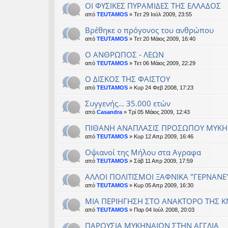
ΟΙ ΦΥΣΙΚΕΣ ΠΥΡΑΜΙΔΕΣ ΤΗΣ ΕΛΛΑΔΟΣ
από
TEUTAMOS
» Τετ 29 Ιούλ 2009, 23:55
Bρέθηκε ο πρόγονος του ανθρώπου
από
TEUTAMOS
» Τετ 20 Μάιος 2009, 16:40
Ο ΑΝΘΡΩΠΟΣ - ΛΕΩΝ
από
TEUTAMOS
» Τετ 06 Μάιος 2009, 22:29
Ο ΔΙΣΚΟΣ ΤΗΣ ΦΑΙΣΤΟΥ
από
TEUTAMOS
» Κυρ 24 Φεβ 2008, 17:23
Συγγενής... 35.000 ετών
από
Casandra
» Τρί 05 Μάιος 2009, 12:43
ΠΙΘΑΝΗ ΑΝΑΠΛΑΣΙΣ ΠΡΟΣΩΠΟΥ ΜΥΚ
από
TEUTAMOS
» Κυρ 12 Απρ 2009, 16:46
Οψιανοί της Μήλου στα Αγραφα
από
TEUTAMOS
» Σάβ 11 Απρ 2009, 17:59
ΑΛΛΟΙ ΠΟΛΙΤΙΣΜΟΙ ΞΑΦΝΙΚΑ "ΓΕΡΝΑΝΕ"
από
TEUTAMOS
» Κυρ 05 Απρ 2009, 16:30
MIA ΠΕΡΙΗΓΗΣΗ ΣΤΟ ΑΝΑΚΤΟΡΟ ΤΗΣ 
από
TEUTAMOS
» Παρ 04 Ιούλ 2008, 20:03
ΠΑΡΟΥΣΙΑ ΜΥΚΗΝΑΙΩΝ ΣΤΗΝ ΑΓΓΛΙΑ