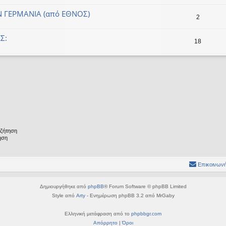
 ΓΕΡΜΑΝΙΑ (από ΕΘΝΟΣ)
2
Σ:
18
υζήτηση
ηση
Επικοινωνή
Δημιουργήθηκε από
phpBB
® Forum Software © phpBB Limited
Style από
Arty
- Ενημέρωση phpBB 3.2 από MrGaby
Ελληνική μετάφραση από το
phpbbgr.com
Απόρρητο
|
Όροι