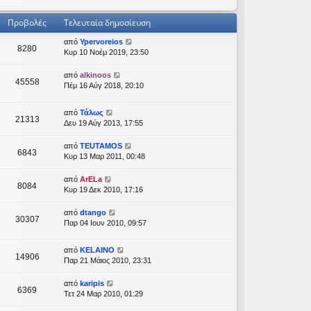
Προβολές
Τελευταία δημοσίευση
από
Ypervoreios
8280
Κυρ 10 Νοέμ 2019, 23:50
από
alkinoos
45558
Πέμ 16 Αύγ 2018, 20:10
από
Τάλως
21313
Δευ 19 Αύγ 2013, 17:55
από
TEUTAMOS
6843
Κυρ 13 Μαρ 2011, 00:48
από
ArELa
8084
Κυρ 19 Δεκ 2010, 17:16
από
dtango
30307
Παρ 04 Ιουν 2010, 09:57
από
KELAINO
14906
Παρ 21 Μάιος 2010, 23:31
από
karipis
6369
Τετ 24 Μαρ 2010, 01:29