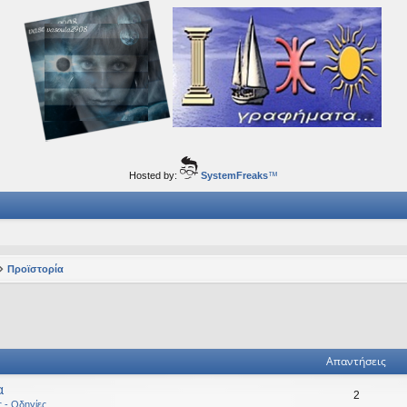
ορφα ταξίδια του νού...
Hosted by:
SystemFreaks
™
Προϊστορία
ηση
ική αναζήτηση
Απαντήσεις
α
2
ς - Οδηγίες