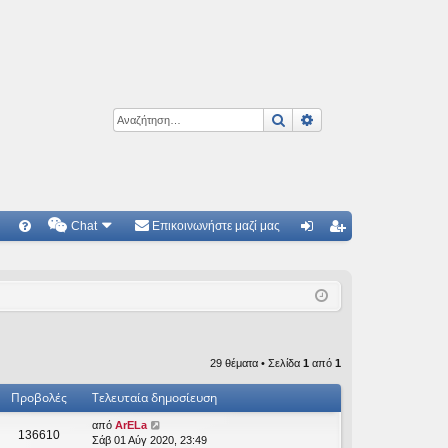
Αναζήτηση
Ειδική αναζήτηση
Chat
Επικοινωνήστε μαζί μας
Γ
Συ
ύν
γγ
χν
δε
ρα
ές
ση
φ
ερ
ή
29 θέματα • Σελίδα
1
από
1
ωτ
Προβολές
Τελευταία δημοσίευση
ήσ
από
ArELa
136610
εις
Σάβ 01 Αύγ 2020, 23:49