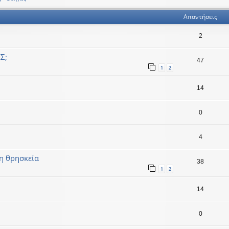
Απαντήσεις
2
Σ;
47
1
2
14
0
4
 η θρησκεία
38
1
2
14
0