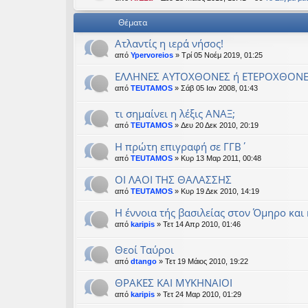
εις
Θέματα
Ατλαντίς η ιερά νήσος!
από
Ypervoreios
» Τρί 05 Νοέμ 2019, 01:25
ΕΛΛΗΝΕΣ ΑΥΤΟΧΘΟΝΕΣ ή ΕΤΕΡΟΧΘΟΝΕ
από
TEUTAMOS
» Σάβ 05 Ιαν 2008, 01:43
τι σημαίνει η λέξις ΑΝΑΞ;
από
TEUTAMOS
» Δευ 20 Δεκ 2010, 20:19
H πρώτη επιγραφή σε ΓΓΒ΄
από
TEUTAMOS
» Κυρ 13 Μαρ 2011, 00:48
ΟΙ ΛΑΟΙ ΤΗΣ ΘΑΛΑΣΣΗΣ
από
TEUTAMOS
» Κυρ 19 Δεκ 2010, 14:19
Η έννοια τής βασιλείας στον Όμηρο και
από
karipis
» Τετ 14 Απρ 2010, 01:46
Θεοί Ταύροι
από
dtango
» Τετ 19 Μάιος 2010, 19:22
ΘΡΑΚΕΣ ΚΑΙ ΜΥΚΗΝΑΙΟΙ
από
karipis
» Τετ 24 Μαρ 2010, 01:29