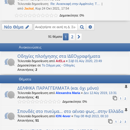
Τελευταία δημοσίευση:
Re: Ανασκαφή στην Αμφίπολη: Τ…
από
Jackal
, Κυρ 24 Οκτ 2021, 17:54
Δημοτικότητα: 0%
Αναζήτηση
Ειδική αναζήτηση
Νέο Θέμα
2
1
Επόμενη
91 θέματα
Ανακοινώσεις
Οδηγίες πλοήγησης στα ΙΔΕΟγραφήματα
Τελευταία δημοσίευση από
ArELa
«
Σάβ 01 Αύγ 2020, 23:49
Δημοσιεύτηκε σε
Το Στίγμα μας - Οδηγίες
Απαντήσεις:
2
Θέματα
ΔΕΛΦΙΚΑ ΠΑΡΑΓΓΕΛΜΑΤΑ (και όχι μόνο)
Τελευταία δημοσίευση από
Alexandra Maria
«
Δευ 12 Αύγ 2019, 13:31
Απαντήσεις:
41
1
2
Δημοτικότητα: 0%
Σπονδές στο πνεύμα... στο αέναο φως...στην Ελλάδα
Τελευταία δημοσίευση από
ION 4ever
«
Παρ 08 Φεβ 2013, 00:10
Απαντήσεις:
51
1
2
3