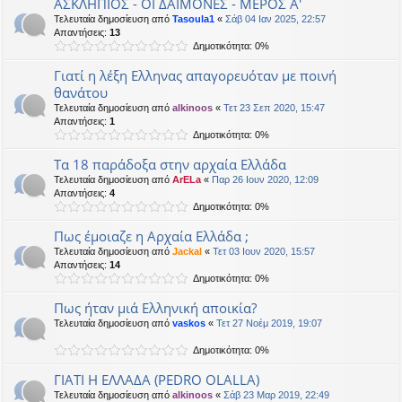
ΑΣΚΛΗΠΙΟΣ - ΟΙ ΔΑΙΜΟΝΕΣ - ΜΕΡΟΣ Α'
Τελευταία δημοσίευση από
Tasoula1
«
Σάβ 04 Ιαν 2025, 22:57
Απαντήσεις:
13
Δημοτικότητα: 0%
Γιατί η λέξη Ελληνας απαγορευόταν με ποινή
θανάτου
Τελευταία δημοσίευση από
alkinoos
«
Τετ 23 Σεπ 2020, 15:47
Απαντήσεις:
1
Δημοτικότητα: 0%
Τα 18 παράδοξα στην αρχαία Ελλάδα
Τελευταία δημοσίευση από
ArELa
«
Παρ 26 Ιουν 2020, 12:09
Απαντήσεις:
4
Δημοτικότητα: 0%
Πως έμοιαζε η Αρχαία Ελλάδα ;
Τελευταία δημοσίευση από
Jackal
«
Τετ 03 Ιουν 2020, 15:57
Απαντήσεις:
14
Δημοτικότητα: 0%
Πως ήταν μιά Ελληνική αποικία?
Τελευταία δημοσίευση από
vaskos
«
Τετ 27 Νοέμ 2019, 19:07
Δημοτικότητα: 0%
ΓΙΑΤΙ Η ΕΛΛΑΔΑ (PEDRO OLALLA)
Τελευταία δημοσίευση από
alkinoos
«
Σάβ 23 Μαρ 2019, 22:49