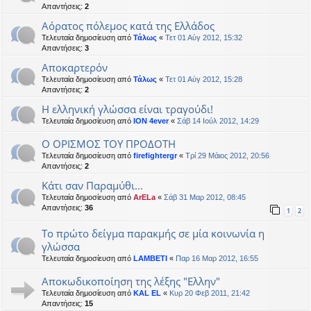
Απαντήσεις:
2
Αόρατος πόλεμος κατά της Ελλάδος
Τελευταία δημοσίευση από
Τάλως
«
Τετ 01 Αύγ 2012, 15:32
Απαντήσεις:
3
Αποκαρτερόν
Τελευταία δημοσίευση από
Τάλως
«
Τετ 01 Αύγ 2012, 15:28
Απαντήσεις:
2
Η ελληνική γλώσσα είναι τραγούδι!
Τελευταία δημοσίευση από
ION 4ever
«
Σάβ 14 Ιούλ 2012, 14:29
Ο ΟΡΙΣΜΟΣ ΤΟΥ ΠΡΟΔΟΤΗ
Τελευταία δημοσίευση από
firefightergr
«
Τρί 29 Μάιος 2012, 20:56
Απαντήσεις:
2
Κάτι σαν Παραμύθι...
Τελευταία δημοσίευση από
ArELa
«
Σάβ 31 Μαρ 2012, 08:45
Απαντήσεις:
36
1
2
Το πρώτο δείγμα παρακμής σε μία κοινωνία η
γλώσσα
Τελευταία δημοσίευση από
LAMBETI
«
Παρ 16 Μαρ 2012, 16:55
Αποκωδικοποίηση της λέξης "Ελλην"
Τελευταία δημοσίευση από
KAL EL
«
Κυρ 20 Φεβ 2011, 21:42
Απαντήσεις:
15