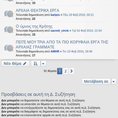
Απαντήσεις:
10
ΑΡΧΑΙΑ ΘΕΑΤΡΙΚΑ ΕΡΓΑ
Τελευταία δημοσίευση από
karipis
«
Πέμ 18 Φεβ 2010, 00:21
Απαντήσεις:
22
Ο ύμνος της Κρήτης
Τελευταία δημοσίευση από
sacred_circle
«
Τρί 16 Φεβ 2010, 21:54
Απαντήσεις:
15
ΠΕΙΤΕ ΜΟΥ ΤΡΙΑ ΑΠΟ ΤΑ ΠΙΟ ΚΟΡΥΦΑΙΑ ΕΡΓΑ ΤΗΣ
ΑΡΧΑΙΑΣ ΓΡΑΜΜΑΤΕ
Τελευταία δημοσίευση από
AI8HR
«
Τετ 10 Φεβ 2010, 18:49
Απαντήσεις:
17
Νέο Θέμα
2
1
Επόμενη
91 θέματα
Μετάβαση σε
Προσβάσεις σε αυτή τη Δ. Συζήτηση
Δεν μπορείτε
να δημοσιεύετε νέα θέματα σε αυτή τη Δ. Συζήτηση
Δεν μπορείτε
να απαντάτε σε θέματα σε αυτή τη Δ. Συζήτηση
Δεν μπορείτε
να επεξεργάζεστε τις δημοσιεύσεις σας σε αυτή τη Δ. Συζήτηση
Δεν μπορείτε
να διαγράφετε τις δημοσιεύσεις σας σε αυτή τη Δ. Συζήτηση
Δεν μπορείτε
να επισυνάπτετε αρχεία σε αυτή τη Δ. Συζήτηση