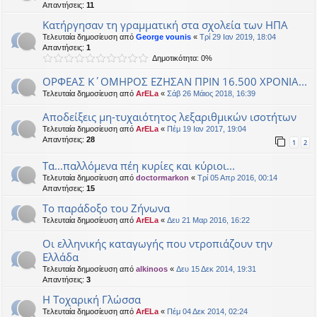
Απαντήσεις:
11
Κατήργησαν τη γραμματική στα σχολεία των ΗΠΑ
Τελευταία δημοσίευση από
George vounis
«
Τρί 29 Ιαν 2019, 18:04
Απαντήσεις:
1
Δημοτικότητα: 0%
ΟΡΦΕΑΣ Κ΄ΟΜΗΡΟΣ ΕΖΗΣΑΝ ΠΡΙΝ 16.500 ΧΡΟΝΙΑ...
Τελευταία δημοσίευση από
ArELa
«
Σάβ 26 Μάιος 2018, 16:39
Αποδείξεις μη-τυχαιότητος λεξαριθμικών ισοτήτων
Τελευταία δημοσίευση από
ArELa
«
Πέμ 19 Ιαν 2017, 19:04
Απαντήσεις:
28
1
2
Τα...παλλόμενα πέη κυρίες και κύριοι...
Τελευταία δημοσίευση από
doctormarkon
«
Τρί 05 Απρ 2016, 00:14
Απαντήσεις:
15
Το παράδοξο του Ζήνωνα
Τελευταία δημοσίευση από
ArELa
«
Δευ 21 Μαρ 2016, 16:22
Οι ελληνικής καταγωγής που ντροπιάζουν την
Ελλάδα
Τελευταία δημοσίευση από
alkinoos
«
Δευ 15 Δεκ 2014, 19:31
Απαντήσεις:
3
Η Τοχαρική Γλώσσα
Τελευταία δημοσίευση από
ArELa
«
Πέμ 04 Δεκ 2014, 02:24