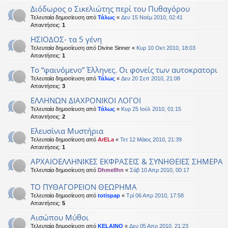
Διόδωρος ο Σικελιώτης περί του Πυθαγόρου
Τελευταία δημοσίευση από
Τάλως
«
Δευ 15 Νοέμ 2010, 02:41
Απαντήσεις:
1
ΗΣΙΟΔΟΣ- τα 5 γένη
Τελευταία δημοσίευση από
Divine Sinner
«
Κυρ 10 Οκτ 2010, 18:03
Απαντήσεις:
1
Το “φαινόμενο” Έλληνες. Οι φονείς των αυτοκρατορι
Τελευταία δημοσίευση από
Τάλως
«
Δευ 20 Σεπ 2010, 21:08
Απαντήσεις:
3
ΕΛΛΗΝΩΝ ΔΙΑΧΡΟΝΙΚΟΙ ΛΟΓΟΙ
Τελευταία δημοσίευση από
Τάλως
«
Κυρ 25 Ιούλ 2010, 01:15
Απαντήσεις:
2
Ελευσίνια Μυστήρια
Τελευταία δημοσίευση από
ArELa
«
Τετ 12 Μάιος 2010, 21:39
Απαντήσεις:
1
ΑΡΧΑΙΟΕΛΛΗΝΙΚΕΣ ΕΚΦΡΑΣΕΙΣ & ΣΥΝΗΘΕΙΕΣ ΣΗΜΕΡΑ
Τελευταία δημοσίευση από
Dhmellhn
«
Σάβ 10 Απρ 2010, 00:17
ΤΟ ΠΥΘΑΓΟΡΕΙΟΝ ΘΕΩΡΗΜΑ
Τελευταία δημοσίευση από
totispap
«
Τρί 06 Απρ 2010, 17:58
Απαντήσεις:
5
Αισώπου Μύθοι
Τελευταία δημοσίευση από
KELAINO
«
Δευ 05 Απρ 2010, 21:23