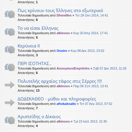
Απαντήσεις:
1
Πως κρίνουν τους Έλληνες στο εξωτερικό
Τελευταία δημοσίευση από
Dhmellhn
«
Τετ 29 Οκτ 2014, 14:41
Απαντήσεις:
6
Το να είσαι Ελληνας
Τελευταία δημοσίευση από
alkinoos
«
Κυρ 20 Απρ 2014, 17:41
Απαντήσεις:
5
Κερύνεια ΙΙ
Τελευταία δημοσίευση από
Oneiro
«
Κυρ 08 Δεκ 2013, 23:02
Απαντήσεις:
3
ΠΕΡΙ ΙΣΟΤΗΤΑΣ..
Τελευταία δημοσίευση από
AnonymosEreynhths
«
Σάβ 07 Δεκ 2013, 11:26
Απαντήσεις:
6
Πολυτελής αρχαίος τάφος στις Σέρρες !!!!
Τελευταία δημοσίευση από
alkinoos
«
Παρ 06 Σεπ 2013, 13:41
Απαντήσεις:
13
ΔΩΔΕΚΑΘΕΟ - μύθοι και πληροφορίες
Τελευταία δημοσίευση από
aftokaitoallo
«
Τετ 07 Αύγ 2013, 07:52
Απαντήσεις:
7
Αριστείδης ο Δίκαιος
Τελευταία δημοσίευση από
alkinoos
«
Τρί 23 Ιούλ 2013, 21:45
Απαντήσεις:
4