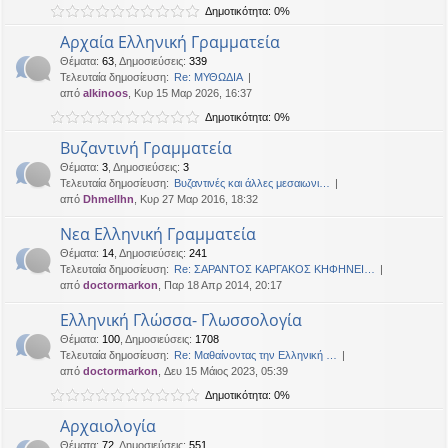
Δημοτικότητα: 0%
η
εις
Αρχαία Ελληνική Γραμματεία
Θέματα
:
63
,
Δημοσιεύσεις
:
339
Τελευταία δημοσίευση:
Re: ΜΥΘΩΔΙΑ
από
alkinoos
, Κυρ 15 Μαρ 2026, 16:37
Δημοτικότητα: 0%
Βυζαντινή Γραμματεία
Θέματα
:
3
,
Δημοσιεύσεις
:
3
Τελευταία δημοσίευση:
Βυζαντινές και άλλες μεσαιωνι…
από
Dhmellhn
, Κυρ 27 Μαρ 2016, 18:32
Νεα Ελληνική Γραμματεία
Θέματα
:
14
,
Δημοσιεύσεις
:
241
Τελευταία δημοσίευση:
Re: ΣΑΡΑΝΤΟΣ ΚΑΡΓΑΚΟΣ ΚΗΦΗΝΕΙ…
από
doctormarkon
, Παρ 18 Απρ 2014, 20:17
Ελληνική Γλώσσα- Γλωσσολογία
Θέματα
:
100
,
Δημοσιεύσεις
:
1708
Τελευταία δημοσίευση:
Re: Μαθαίνοντας την Ελληνική …
από
doctormarkon
, Δευ 15 Μάιος 2023, 05:39
Δημοτικότητα: 0%
Αρχαιολογία
Θέματα
:
72
,
Δημοσιεύσεις
:
551