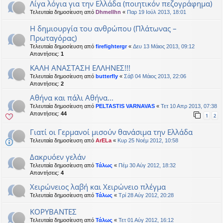
Λίγα λόγια για την Ελλάδα (ποιητικόν πεζογράφημα)
Τελευταία δημοσίευση από
Dhmellhn
«
Παρ 19 Ιούλ 2013, 18:01
H δημιουργία του ανθρώπου (Πλάτωνας –
Πρωταγόρας)
Τελευταία δημοσίευση από
firefightergr
«
Δευ 13 Μάιος 2013, 09:12
Απαντήσεις:
1
ΚΑΛΗ ΑΝΑΣΤΑΣΗ ΕΛΛΗΝΕΣ!!!
Τελευταία δημοσίευση από
butterfly
«
Σάβ 04 Μάιος 2013, 22:06
Απαντήσεις:
2
Αθήνα και πάλι Αθήνα...
Τελευταία δημοσίευση από
PELTASTIS VARNAVAS
«
Τετ 10 Απρ 2013, 07:38
Απαντήσεις:
44
1
2
Γιατί οι Γερμανοί μισούν θανάσιμα την Ελλάδα
Τελευταία δημοσίευση από
ArELa
«
Κυρ 25 Νοέμ 2012, 10:58
Δακρυόεν γελάν
Τελευταία δημοσίευση από
Τάλως
«
Πέμ 30 Αύγ 2012, 18:32
Απαντήσεις:
4
Χειρώνειος λαβή και Χειρώνειο πλέγμα
Τελευταία δημοσίευση από
Τάλως
«
Τρί 28 Αύγ 2012, 20:28
ΚΟΡΥΒΑΝΤΕΣ
Τελευταία δημοσίευση από
Τάλως
«
Τετ 01 Αύγ 2012, 16:12