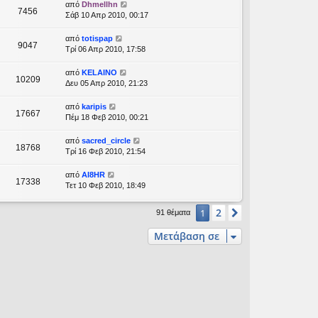
από
Dhmellhn
7456
Σάβ 10 Απρ 2010, 00:17
από
totispap
9047
Τρί 06 Απρ 2010, 17:58
από
KELAINO
10209
Δευ 05 Απρ 2010, 21:23
από
karipis
17667
Πέμ 18 Φεβ 2010, 00:21
από
sacred_circle
18768
Τρί 16 Φεβ 2010, 21:54
από
AI8HR
17338
Τετ 10 Φεβ 2010, 18:49
2
1
Επόμενη
91 θέματα
Μετάβαση σε