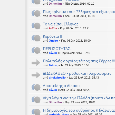
από
Dhmellhn
» Πέμ 04 Δεκ 2014, 00:10
Πως κρίνουν τους Έλληνες στο εξωτερι
από
Dhmellhn
» Δευ 13 Οκτ 2014, 14:18
Το να είσαι Ελληνας
από
ArELa
» Κυρ 20 Οκτ 2013, 12:21
Κερύνεια ΙΙ
από
Oneiro
» Παρ 06 Δεκ 2013, 18:00
ΠΕΡΙ ΙΣΟΤΗΤΑΣ..
από
Τάλως
» Παρ 06 Δεκ 2013, 19:40
Πολυτελής αρχαίος τάφος στις Σέρρες !!!
από
Τάλως
» Τετ 21 Αύγ 2013, 16:56
ΔΩΔΕΚΑΘΕΟ - μύθοι και πληροφορίες
από
aftokaitoallo
» Δευ 29 Ιούλ 2013, 15:43
Αριστείδης ο Δίκαιος
από
Τάλως
» Δευ 22 Ιούλ 2013, 09:29
Λίγα λόγια για την Ελλάδα (ποιητικόν 
από
Dhmellhn
» Παρ 19 Ιούλ 2013, 18:01
H δημιουργία του ανθρώπου (Πλάτωνα
από
sotirakis_thess
» Δευ 25 Ιούλ 2011, 01:36