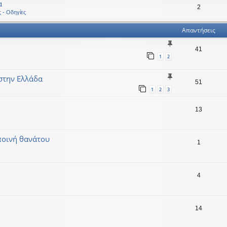
α
2
ς - Οδηγίες
Απαντήσεις
41
1
2
.στην Ελλάδα
51
1
2
3
13
ποινή θανάτου
1
4
14