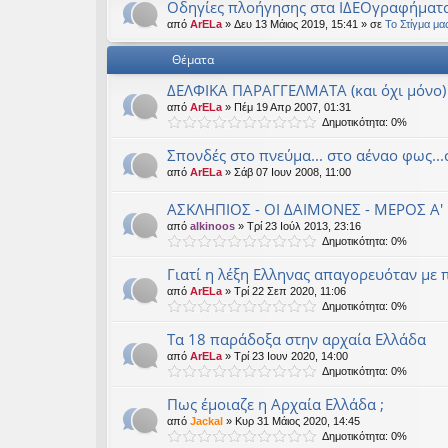
Οδηγίες πλοήγησης στα ΙΔΕΟγραφήματ
από
ArELa
» Δευ 13 Μάιος 2019, 15:41 » σε
Το Στίγμα μα
Θέματα
ΔΕΛΦΙΚΑ ΠΑΡΑΓΓΕΛΜΑΤΑ (και όχι μόνο)
από
ArELa
» Πέμ 19 Απρ 2007, 01:31
Δημοτικότητα: 0%
Σπονδές στο πνεύμα... στο αέναο φως..
από
ArELa
» Σάβ 07 Ιουν 2008, 11:00
ΑΣΚΛΗΠΙΟΣ - ΟΙ ΔΑΙΜΟΝΕΣ - ΜΕΡΟΣ Α'
από
alkinoos
» Τρί 23 Ιούλ 2013, 23:16
Δημοτικότητα: 0%
Γιατί η λέξη Ελληνας απαγορευόταν με 
από
ArELa
» Τρί 22 Σεπ 2020, 11:06
Δημοτικότητα: 0%
Τα 18 παράδοξα στην αρχαία Ελλάδα
από
ArELa
» Τρί 23 Ιουν 2020, 14:00
Δημοτικότητα: 0%
Πως έμοιαζε η Αρχαία Ελλάδα ;
από
Jackal
» Κυρ 31 Μάιος 2020, 14:45
Δημοτικότητα: 0%