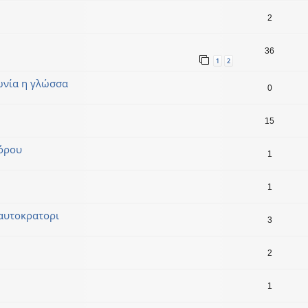
2
36
1
2
ωνία η γλώσσα
0
15
γόρου
1
1
 αυτοκρατορι
3
2
1