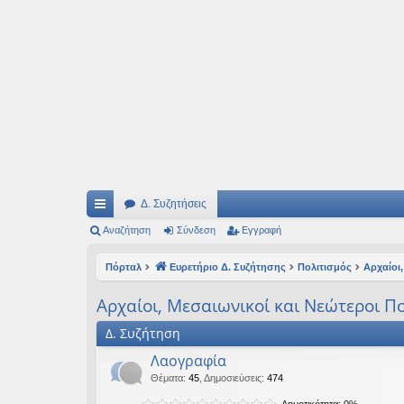
Ιδεογραφήματα
Αυτός ο τόπος φιλοδοξεί να ανοίγει μονοπάτια για τα συναρπαστικά και όμ
Δ. Συζητήσεις
ρή
Αναζήτηση
Σύνδεση
Εγγραφή
γο
Πόρταλ
Ευρετήριο Δ. Συζήτησης
Πολιτισμός
Αρχαίοι,
ρε
Αρχαίοι, Μεσαιωνικοί και Νεώτεροι Πο
ς
Δ. Συζήτηση
συ
Λαογραφία
νδ
Θέματα
:
45
,
Δημοσιεύσεις
:
474
έσ
Δημοτικότητα: 0%