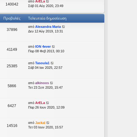
υ
α
μ
από
ArELa
ς
140042
σ
τ
ς
ο
Σάβ 01 Αύγ 2020, 23:49
τ
η
α
δ
σ
ε
ς
ί
η
ί
λ
Προβολές
Τελευταία δημοσίευση
α
μ
ε
ε
ς
ο
υ
υ
από
Alexandra Maria
δ
σ
σ
τ
37896
Δευ 12 Αύγ 2019, 13:31
η
ί
η
α
μ
ε
ς
ί
ο
υ
α
σ
από
ION 4ever
σ
ς
41149
ί
Παρ 08 Φεβ 2013, 00:10
η
δ
ε
ς
η
υ
μ
από
Tasoula1
σ
ο
25385
Σάβ 04 Ιαν 2025, 22:57
η
σ
ς
ί
ε
από
alkinoos
υ
5866
Τετ 23 Σεπ 2020, 15:47
σ
η
ς
από
ArELa
6427
Παρ 26 Ιουν 2020, 12:09
από
Jackal
14516
Τετ 03 Ιουν 2020, 15:57