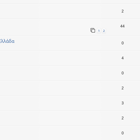
2
44
1
2
 Ελλάδα
0
4
0
2
3
2
0