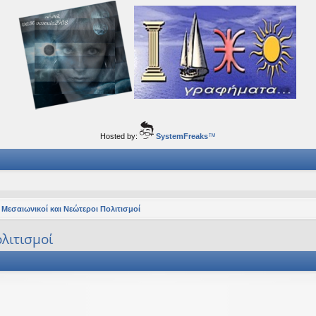
ορφα ταξίδια του νού...
Hosted by:
SystemFreaks
™
 Μεσαιωνικοί και Νεώτεροι Πολιτισμοί
λιτισμοί