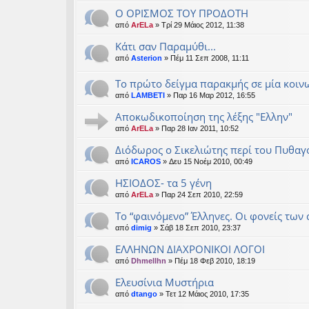
Ο ΟΡΙΣΜΟΣ ΤΟΥ ΠΡΟΔΟΤΗ
από
ArELa
» Τρί 29 Μάιος 2012, 11:38
Κάτι σαν Παραμύθι...
από
Asterion
» Πέμ 11 Σεπ 2008, 11:11
Το πρώτο δείγμα παρακμής σε μία κοιν
από
LAMBETI
» Παρ 16 Μαρ 2012, 16:55
Αποκωδικοποίηση της λέξης "Ελλην"
από
ArELa
» Παρ 28 Ιαν 2011, 10:52
Διόδωρος ο Σικελιώτης περί του Πυθα
από
ICAROS
» Δευ 15 Νοέμ 2010, 00:49
ΗΣΙΟΔΟΣ- τα 5 γένη
από
ArELa
» Παρ 24 Σεπ 2010, 22:59
Το “φαινόμενο” Έλληνες. Οι φονείς των
από
dimig
» Σάβ 18 Σεπ 2010, 23:37
ΕΛΛΗΝΩΝ ΔΙΑΧΡΟΝΙΚΟΙ ΛΟΓΟΙ
από
Dhmellhn
» Πέμ 18 Φεβ 2010, 18:19
Ελευσίνια Μυστήρια
από
dtango
» Τετ 12 Μάιος 2010, 17:35