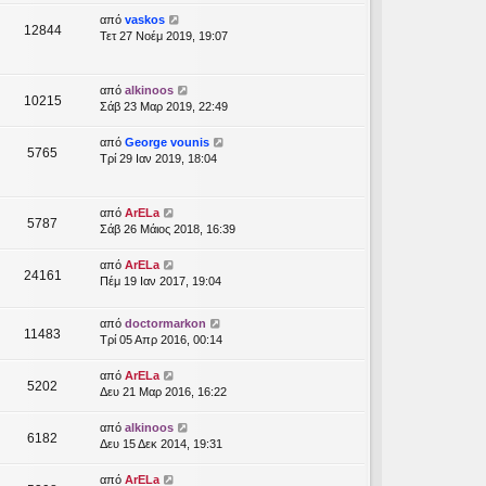
από
vaskos
12844
Τετ 27 Νοέμ 2019, 19:07
από
alkinoos
10215
Σάβ 23 Μαρ 2019, 22:49
από
George vounis
5765
Τρί 29 Ιαν 2019, 18:04
από
ArELa
5787
Σάβ 26 Μάιος 2018, 16:39
από
ArELa
24161
Πέμ 19 Ιαν 2017, 19:04
από
doctormarkon
11483
Τρί 05 Απρ 2016, 00:14
από
ArELa
5202
Δευ 21 Μαρ 2016, 16:22
από
alkinoos
6182
Δευ 15 Δεκ 2014, 19:31
από
ArELa