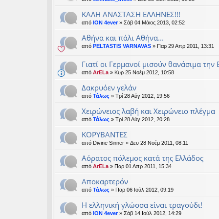
ΚΑΛΗ ΑΝΑΣΤΑΣΗ ΕΛΛΗΝΕΣ!!!
από
ION 4ever
» Σάβ 04 Μάιος 2013, 02:52
Αθήνα και πάλι Αθήνα...
από
PELTASTIS VARNAVAS
» Παρ 29 Απρ 2011, 13:31
Γιατί οι Γερμανοί μισούν θανάσιμα την
από
ArELa
» Κυρ 25 Νοέμ 2012, 10:58
Δακρυόεν γελάν
από
Τάλως
» Τρί 28 Αύγ 2012, 19:56
Χειρώνειος λαβή και Χειρώνειο πλέγμα
από
Τάλως
» Τρί 28 Αύγ 2012, 20:28
ΚΟΡΥΒΑΝΤΕΣ
από
Divine Sinner
» Δευ 28 Νοέμ 2011, 08:11
Αόρατος πόλεμος κατά της Ελλάδος
από
ArELa
» Παρ 01 Απρ 2011, 15:34
Αποκαρτερόν
από
Τάλως
» Παρ 06 Ιούλ 2012, 09:19
Η ελληνική γλώσσα είναι τραγούδι!
από
ION 4ever
» Σάβ 14 Ιούλ 2012, 14:29