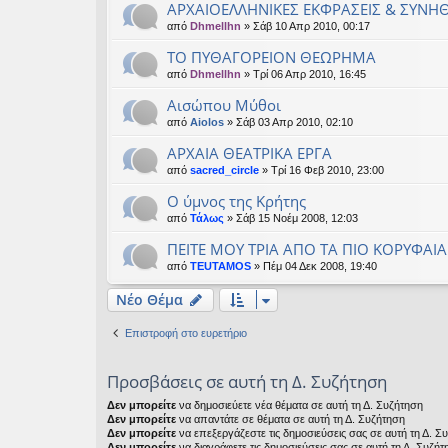
ΑΡΧΑΙΟΕΛΛΗΝΙΚΕΣ ΕΚΦΡΑΣΕΙΣ & ΣΥΝΗ
από
Dhmellhn
» Σάβ 10 Απρ 2010, 00:17
ΤΟ ΠΥΘΑΓΟΡΕΙΟΝ ΘΕΩΡΗΜΑ
από
Dhmellhn
» Τρί 06 Απρ 2010, 16:45
Αισώπου Μύθοι
από
Aiolos
» Σάβ 03 Απρ 2010, 02:10
ΑΡΧΑΙΑ ΘΕΑΤΡΙΚΑ ΕΡΓΑ
από
sacred_circle
» Τρί 16 Φεβ 2010, 23:00
Ο ύμνος της Κρήτης
από
Τάλως
» Σάβ 15 Νοέμ 2008, 12:03
ΠΕΙΤΕ ΜΟΥ ΤΡΙΑ ΑΠΟ ΤΑ ΠΙΟ ΚΟΡΥΦΑΙ
από
TEUTAMOS
» Πέμ 04 Δεκ 2008, 19:40
Νέο Θέμα
Επιστροφή στο ευρετήριο
Προσβάσεις σε αυτή τη Δ. Συζήτηση
Δεν μπορείτε
να δημοσιεύετε νέα θέματα σε αυτή τη Δ. Συζήτηση
Δεν μπορείτε
να απαντάτε σε θέματα σε αυτή τη Δ. Συζήτηση
Δεν μπορείτε
να επεξεργάζεστε τις δημοσιεύσεις σας σε αυτή τη Δ. Σ
Δεν μπορείτε
να διαγράφετε τις δημοσιεύσεις σας σε αυτή τη Δ. Συζήτ