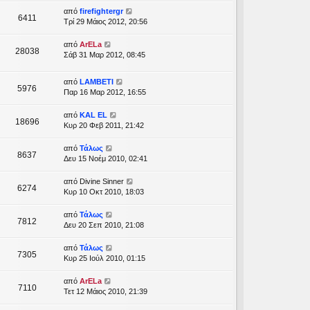
από
firefightergr
6411
Τρί 29 Μάιος 2012, 20:56
από
ArELa
28038
Σάβ 31 Μαρ 2012, 08:45
από
LAMBETI
5976
Παρ 16 Μαρ 2012, 16:55
από
KAL EL
18696
Κυρ 20 Φεβ 2011, 21:42
από
Τάλως
8637
Δευ 15 Νοέμ 2010, 02:41
από
Divine Sinner
6274
Κυρ 10 Οκτ 2010, 18:03
από
Τάλως
7812
Δευ 20 Σεπ 2010, 21:08
από
Τάλως
7305
Κυρ 25 Ιούλ 2010, 01:15
από
ArELa
7110
Τετ 12 Μάιος 2010, 21:39