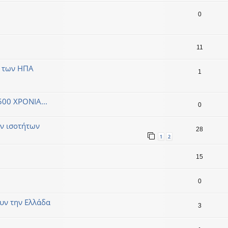
0
11
α των ΗΠΑ
1
0 ΧΡΟΝΙΑ...
0
ών ισοτήτων
28
1
2
15
0
υν την Ελλάδα
3