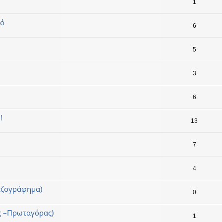
1
κό
6
5
3
6
!
13
7
4
πεζογράφημα)
0
ς –Πρωταγόρας)
1