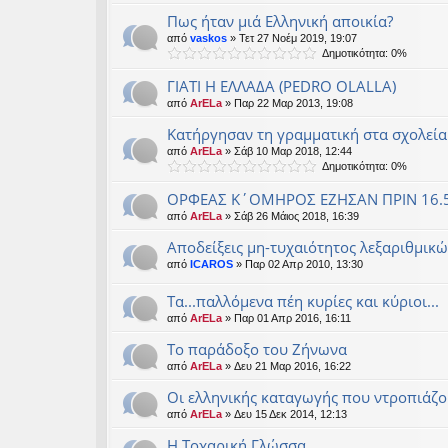
Πως ήταν μιά Ελληνική αποικία?
από
vaskos
» Τετ 27 Νοέμ 2019, 19:07
Δημοτικότητα: 0%
ΓΙΑΤΙ Η ΕΛΛΑΔΑ (PEDRO OLALLA)
από
ArELa
» Παρ 22 Μαρ 2013, 19:08
Κατήργησαν τη γραμματική στα σχολεί
από
ArELa
» Σάβ 10 Μαρ 2018, 12:44
Δημοτικότητα: 0%
ΟΡΦΕΑΣ Κ΄ΟΜΗΡΟΣ ΕΖΗΣΑΝ ΠΡΙΝ 16.50
από
ArELa
» Σάβ 26 Μάιος 2018, 16:39
Αποδείξεις μη-τυχαιότητος λεξαριθμικ
από
ICAROS
» Παρ 02 Απρ 2010, 13:30
Τα...παλλόμενα πέη κυρίες και κύριοι...
από
ArELa
» Παρ 01 Απρ 2016, 16:11
Το παράδοξο του Ζήνωνα
από
ArELa
» Δευ 21 Μαρ 2016, 16:22
Οι ελληνικής καταγωγής που ντροπιάζο
από
ArELa
» Δευ 15 Δεκ 2014, 12:13
Η Τοχαρική Γλώσσα