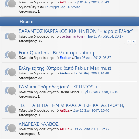
Τελευταία δημοσίευση από
ArELa
«
Σάβ 01 Αύγ 2020, 23:49
η
εις
Δημοσιεύτηκε σε
Το Στίγμα μας - Οδηγίες
Απαντήσεις:
2
Θέματα
ΣΑΡΑΝΤΟΣ ΚΑΡΓΑΚΟΣ ΚΗΦΗΝΕΙΟΝ “Η ωραία Ελλάς”
Τελευταία δημοσίευση από
doctormarkon
«
Παρ 18 Απρ 2014, 20:17
Απαντήσεις:
36
1
2
Four Quarters - Βιβλιοπαρουσίαση
Τελευταία δημοσίευση από
Exciter
«
Παρ 06 Απρ 2012, 08:37
Ελληνες της Κύπρου (από Fabius Maximus)
Τελευταία δημοσίευση από
Aiolos
«
Τετ 20 Φεβ 2008, 14:48
Απαντήσεις:
20
ΕΑΜ και Τσάμηδες (από _XRHSTOS_)
Τελευταία δημοσίευση από
Divine Sinner
«
Τρί 12 Φεβ 2008, 16:19
Απαντήσεις:
2
ΤΙΣ ΠΤΑΙΕΙ ΓΙΑ ΤΗΝ ΜΙΚΡΑΣΙΑΤΙΚΗ ΚΑΤΑΣΤΡΟΦΗ;
Τελευταία δημοσίευση από
ArELa
«
Δευ 10 Σεπ 2007, 16:40
Απαντήσεις:
9
ΑΝΔΡΕΑΣ ΚΑΛΒΟΣ
Τελευταία δημοσίευση από
ArELa
«
Τετ 27 Ιουν 2007, 12:36
Απαντήσεις:
3