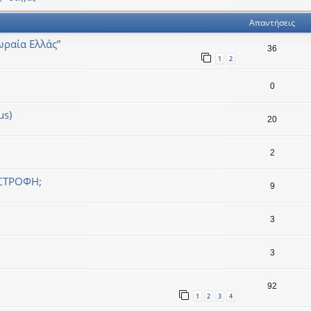
Απαντήσεις
ραία Ελλάς”
36
1
2
0
us)
20
2
ΑΣΤΡΟΦΗ;
9
3
3
92
1
2
3
4