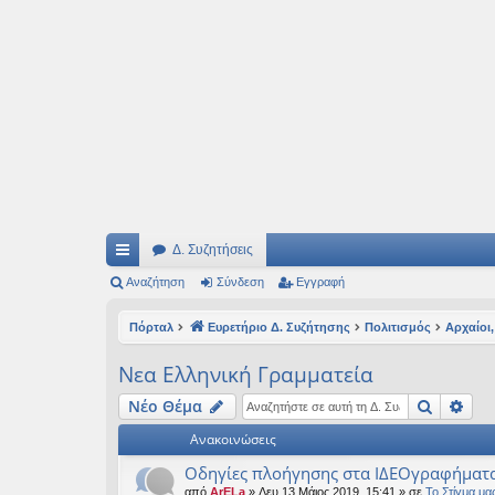
Ιδεογραφήματα
Αυτός ο τόπος φιλοδοξεί να ανοίγει μονοπάτια για τα συναρπαστικά και όμ
Δ. Συζητήσεις
ρή
Αναζήτηση
Σύνδεση
Εγγραφή
γο
Πόρταλ
Ευρετήριο Δ. Συζήτησης
Πολιτισμός
Αρχαίοι,
ρε
Νεα Ελληνική Γραμματεία
ς
Αναζήτ
Ειδ
Νέο Θέμα
συ
Ανακοινώσεις
νδ
Οδηγίες πλοήγησης στα ΙΔΕΟγραφήματ
έσ
από
ArELa
» Δευ 13 Μάιος 2019, 15:41 » σε
Το Στίγμα μα