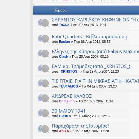
εις
Θέματα
ΣΑΡΑΝΤΟΣ ΚΑΡΓΑΚΟΣ ΚΗΦΗΝΕΙΟΝ “Η ω
από
Τάλως
» Δευ 02 Δεκ 2013, 19:41
Four Quarters - Βιβλιοπαρουσίαση
από
Exciter
» Παρ 06 Απρ 2012, 08:37
Ελληνες της Κύπρου (από Fabius Maxim
από
Clash
» Παρ 20 Απρ 2007, 00:16
ΕΑΜ και Τσάμηδες (από _XRHSTOS_)
από
_XRHSTOS_
» Πέμ 19 Απρ 2007, 11:23
ΤΙΣ ΠΤΑΙΕΙ ΓΙΑ ΤΗΝ ΜΙΚΡΑΣΙΑΤΙΚΗ ΚΑΤ
από
TEUTAMOS
» Τρί 04 Σεπ 2007, 23:23
ΑΝΔΡΕΑΣ ΚΑΛΒΟΣ
από
Dhmellhn
» Τετ 27 Ιουν 2007, 11:41
30 MAIOY 1941
από
Clash
» Τετ 30 Μάιος 2007, 12:16
Παραχάραξη της Ιστορίας?
από
ArELa
» Κυρ 22 Απρ 2007, 17:20