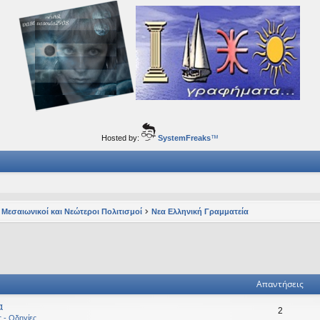
ορφα ταξίδια του νού...
Hosted by:
SystemFreaks
™
 Μεσαιωνικοί και Νεώτεροι Πολιτισμοί
Νεα Ελληνική Γραμματεία
ηση
ική αναζήτηση
Απαντήσεις
α
2
ς - Οδηγίες