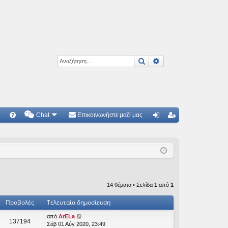
Αναζήτηση
Ειδική αναζήτηση
Chat
Επικοινωνήστε μαζί μας
Γ
Συ
ύν
γγ
χν
δε
ρα
ές
ση
φ
ερ
ή
14 θέματα • Σελίδα
1
από
1
ωτ
Προβολές
Τελευταία δημοσίευση
ήσ
από
ArELa
137194
εις
Σάβ 01 Αύγ 2020, 23:49