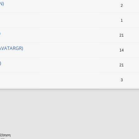
Ν)
2
1
)
21
AVATARGR)
14
)
21
3
υζήτηση