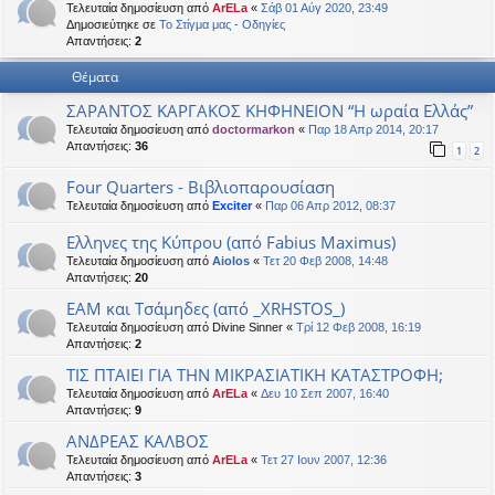
Τελευταία δημοσίευση από
ArELa
«
Σάβ 01 Αύγ 2020, 23:49
η
εις
Δημοσιεύτηκε σε
Το Στίγμα μας - Οδηγίες
Απαντήσεις:
2
Θέματα
ΣΑΡΑΝΤΟΣ ΚΑΡΓΑΚΟΣ ΚΗΦΗΝΕΙΟΝ “Η ωραία Ελλάς”
Τελευταία δημοσίευση από
doctormarkon
«
Παρ 18 Απρ 2014, 20:17
Απαντήσεις:
36
1
2
Four Quarters - Βιβλιοπαρουσίαση
Τελευταία δημοσίευση από
Exciter
«
Παρ 06 Απρ 2012, 08:37
Ελληνες της Κύπρου (από Fabius Maximus)
Τελευταία δημοσίευση από
Aiolos
«
Τετ 20 Φεβ 2008, 14:48
Απαντήσεις:
20
ΕΑΜ και Τσάμηδες (από _XRHSTOS_)
Τελευταία δημοσίευση από
Divine Sinner
«
Τρί 12 Φεβ 2008, 16:19
Απαντήσεις:
2
ΤΙΣ ΠΤΑΙΕΙ ΓΙΑ ΤΗΝ ΜΙΚΡΑΣΙΑΤΙΚΗ ΚΑΤΑΣΤΡΟΦΗ;
Τελευταία δημοσίευση από
ArELa
«
Δευ 10 Σεπ 2007, 16:40
Απαντήσεις:
9
ΑΝΔΡΕΑΣ ΚΑΛΒΟΣ
Τελευταία δημοσίευση από
ArELa
«
Τετ 27 Ιουν 2007, 12:36
Απαντήσεις:
3