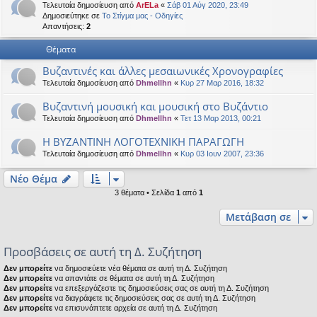
Τελευταία δημοσίευση από
ArELa
«
Σάβ 01 Αύγ 2020, 23:49
η
εις
Δημοσιεύτηκε σε
Το Στίγμα μας - Οδηγίες
Απαντήσεις:
2
Θέματα
Βυζαντινές και άλλες μεσαιωνικές Χρονογραφίες
Τελευταία δημοσίευση από
Dhmellhn
«
Κυρ 27 Μαρ 2016, 18:32
Βυζαντινή μουσική και μουσική στο Βυζάντιο
Τελευταία δημοσίευση από
Dhmellhn
«
Τετ 13 Μαρ 2013, 00:21
Η ΒΥΖΑΝΤΙΝΗ ΛΟΓΟΤΕΧΝΙΚΗ ΠΑΡΑΓΩΓΗ
Τελευταία δημοσίευση από
Dhmellhn
«
Κυρ 03 Ιουν 2007, 23:36
Νέο Θέμα
3 θέματα • Σελίδα
1
από
1
Μετάβαση σε
Προσβάσεις σε αυτή τη Δ. Συζήτηση
Δεν μπορείτε
να δημοσιεύετε νέα θέματα σε αυτή τη Δ. Συζήτηση
Δεν μπορείτε
να απαντάτε σε θέματα σε αυτή τη Δ. Συζήτηση
Δεν μπορείτε
να επεξεργάζεστε τις δημοσιεύσεις σας σε αυτή τη Δ. Συζήτηση
Δεν μπορείτε
να διαγράφετε τις δημοσιεύσεις σας σε αυτή τη Δ. Συζήτηση
Δεν μπορείτε
να επισυνάπτετε αρχεία σε αυτή τη Δ. Συζήτηση