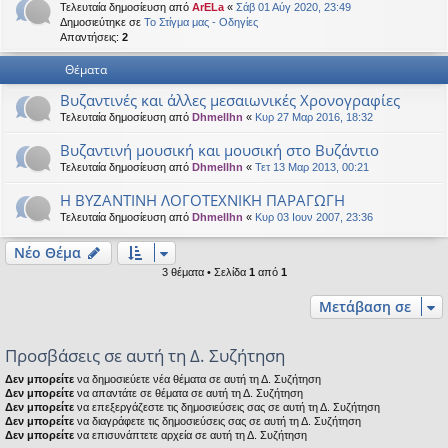
Τελευταία δημοσίευση από
ArELa
«
Σάβ 01 Αύγ 2020, 23:49
η
εις
Δημοσιεύτηκε σε
Το Στίγμα μας - Οδηγίες
Απαντήσεις:
2
Θέματα
Βυζαντινές και άλλες μεσαιωνικές Χρονογραφίες
Τελευταία δημοσίευση από
Dhmellhn
«
Κυρ 27 Μαρ 2016, 18:32
Βυζαντινή μουσική και μουσική στο Βυζάντιο
Τελευταία δημοσίευση από
Dhmellhn
«
Τετ 13 Μαρ 2013, 00:21
Η ΒΥΖΑΝΤΙΝΗ ΛΟΓΟΤΕΧΝΙΚΗ ΠΑΡΑΓΩΓΗ
Τελευταία δημοσίευση από
Dhmellhn
«
Κυρ 03 Ιουν 2007, 23:36
Νέο Θέμα
3 θέματα • Σελίδα
1
από
1
Μετάβαση σε
Προσβάσεις σε αυτή τη Δ. Συζήτηση
Δεν μπορείτε
να δημοσιεύετε νέα θέματα σε αυτή τη Δ. Συζήτηση
Δεν μπορείτε
να απαντάτε σε θέματα σε αυτή τη Δ. Συζήτηση
Δεν μπορείτε
να επεξεργάζεστε τις δημοσιεύσεις σας σε αυτή τη Δ. Συζήτηση
Δεν μπορείτε
να διαγράφετε τις δημοσιεύσεις σας σε αυτή τη Δ. Συζήτηση
Δεν μπορείτε
να επισυνάπτετε αρχεία σε αυτή τη Δ. Συζήτηση