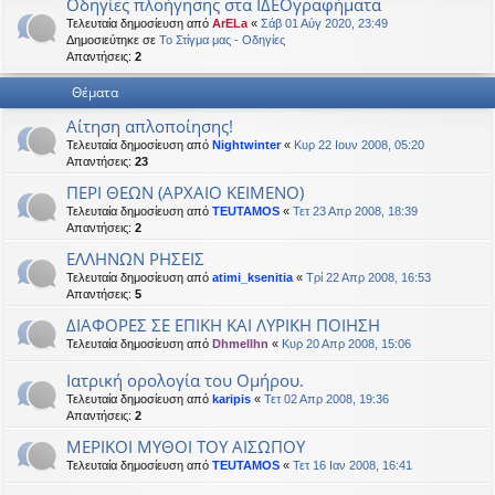
Οδηγίες πλοήγησης στα ΙΔΕΟγραφήματα
η
εις
Τελευταία δημοσίευση από
ArELa
«
Σάβ 01 Αύγ 2020, 23:49
Δημοσιεύτηκε σε
Το Στίγμα μας - Οδηγίες
Απαντήσεις:
2
Θέματα
Αίτηση απλοποίησης!
Τελευταία δημοσίευση από
Nightwinter
«
Κυρ 22 Ιουν 2008, 05:20
Απαντήσεις:
23
ΠΕΡΙ ΘΕΩΝ (ΑΡΧΑΙΟ ΚΕΙΜΕΝΟ)
Τελευταία δημοσίευση από
TEUTAMOS
«
Τετ 23 Απρ 2008, 18:39
Απαντήσεις:
2
ΕΛΛΗΝΩΝ ΡΗΣΕΙΣ
Τελευταία δημοσίευση από
atimi_ksenitia
«
Τρί 22 Απρ 2008, 16:53
Απαντήσεις:
5
ΔΙΑΦΟΡΕΣ ΣΕ ΕΠΙΚΗ ΚΑΙ ΛΥΡΙΚΗ ΠΟΙΗΣΗ
Τελευταία δημοσίευση από
Dhmellhn
«
Κυρ 20 Απρ 2008, 15:06
Ιατρική ορολογία του Ομήρου.
Τελευταία δημοσίευση από
karipis
«
Τετ 02 Απρ 2008, 19:36
Απαντήσεις:
2
ΜΕΡΙΚΟΙ ΜΥΘΟΙ ΤΟΥ ΑΙΣΩΠΟΥ
Τελευταία δημοσίευση από
TEUTAMOS
«
Τετ 16 Ιαν 2008, 16:41