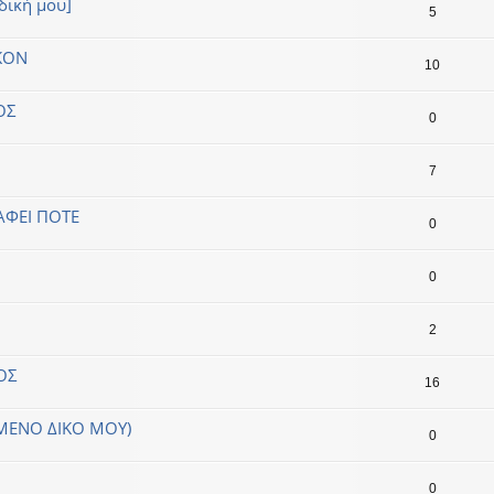
δική μου]
5
ΚΟΝ
10
ΟΣ
0
7
ΑΦΕΙ ΠΟΤΕ
0
0
2
ΟΣ
16
ΙΜΕΝΟ ΔΙΚΟ ΜΟΥ)
0
0