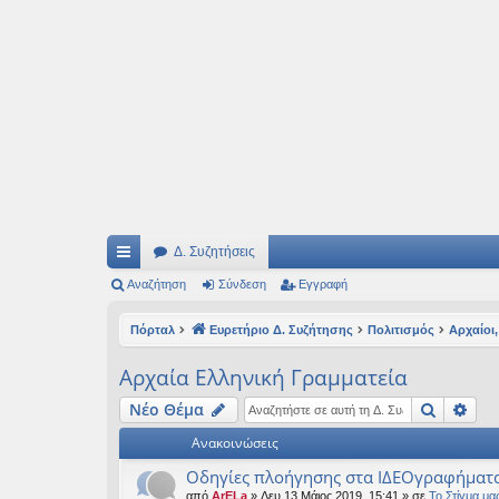
Ιδεογραφήματα
Αυτός ο τόπος φιλοδοξεί να ανοίγει μονοπάτια για τα συναρπαστικά και όμ
Δ. Συζητήσεις
ρή
Αναζήτηση
Σύνδεση
Εγγραφή
γο
Πόρταλ
Ευρετήριο Δ. Συζήτησης
Πολιτισμός
Αρχαίοι,
ρε
Αρχαία Ελληνική Γραμματεία
ς
Αναζήτ
Ειδ
Νέο Θέμα
συ
Ανακοινώσεις
νδ
Οδηγίες πλοήγησης στα ΙΔΕΟγραφήματ
έσ
από
ArELa
» Δευ 13 Μάιος 2019, 15:41 » σε
Το Στίγμα μα