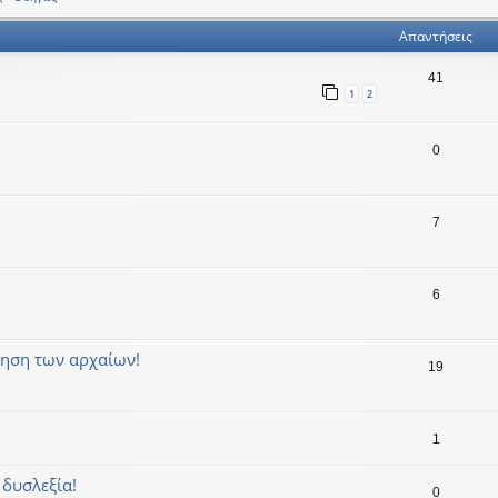
Απαντήσεις
41
1
2
0
7
6
γηση των αρχαίων!
19
1
 δυσλεξία!
0