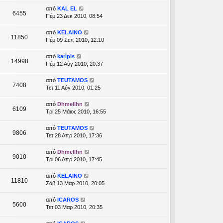
από
KAL EL
6455
Πέμ 23 Δεκ 2010, 08:54
από
KELAINO
11850
Πέμ 09 Σεπ 2010, 12:10
από
karipis
14998
Πέμ 12 Αύγ 2010, 20:37
από
TEUTAMOS
7408
Τετ 11 Αύγ 2010, 01:25
από
Dhmellhn
6109
Τρί 25 Μάιος 2010, 16:55
από
TEUTAMOS
9806
Τετ 28 Απρ 2010, 17:36
από
Dhmellhn
9010
Τρί 06 Απρ 2010, 17:45
από
KELAINO
11810
Σάβ 13 Μαρ 2010, 20:05
από
ICAROS
5600
Τετ 03 Μαρ 2010, 20:35