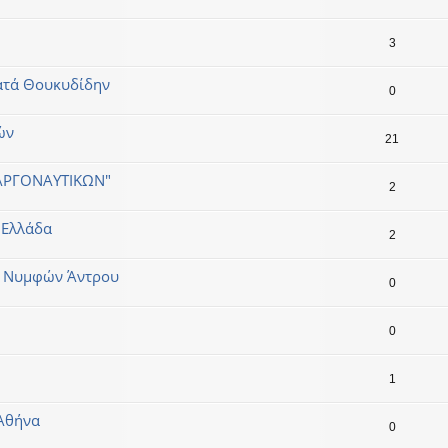
3
ατά Θουκυδίδην
0
ών
21
"ΑΡΓΟΝΑΥΤΙΚΩΝ"
2
α Ελλάδα
2
ν Νυμφών Άντρου
0
0
1
 Αθήνα
0