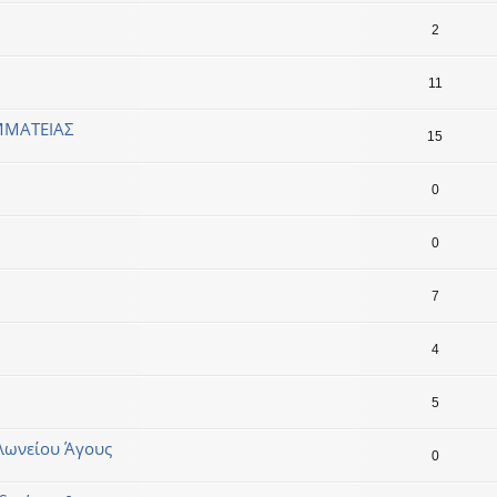
2
11
ΜΜΑΤΕΙΑΣ
15
0
0
7
4
5
υλωνείου Άγους
0