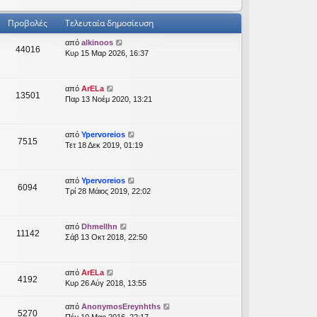
Προβολές
Τελευταία δημοσίευση
από
alkinoos
44016
Κυρ 15 Μαρ 2026, 16:37
από
ArELa
13501
Παρ 13 Νοέμ 2020, 13:21
από
Ypervoreios
7515
Τετ 18 Δεκ 2019, 01:19
από
Ypervoreios
6094
Τρί 28 Μάιος 2019, 22:02
από
Dhmellhn
11142
Σάβ 13 Οκτ 2018, 22:50
από
ArELa
4192
Κυρ 26 Αύγ 2018, 13:55
από
AnonymosEreynhths
5270