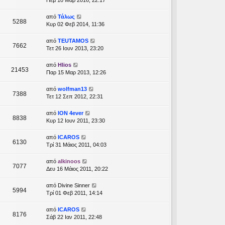
Πέμ 10 Μαρ 2016, 22:17
από
Τάλως
5288
Κυρ 02 Φεβ 2014, 11:36
από
TEUTAMOS
7662
Τετ 26 Ιουν 2013, 23:20
από
Hlios
21453
Παρ 15 Μαρ 2013, 12:26
από
wolfman13
7388
Τετ 12 Σεπ 2012, 22:31
από
ION 4ever
8838
Κυρ 12 Ιουν 2011, 23:30
από
ICAROS
6130
Τρί 31 Μάιος 2011, 04:03
από
alkinoos
7077
Δευ 16 Μάιος 2011, 20:22
από
Divine Sinner
5994
Τρί 01 Φεβ 2011, 14:14
από
ICAROS
8176
Σάβ 22 Ιαν 2011, 22:48