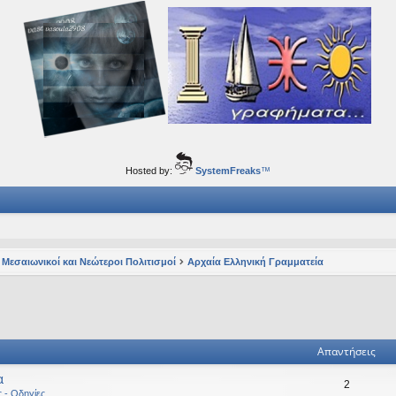
ορφα ταξίδια του νού...
Hosted by:
SystemFreaks
™
 Μεσαιωνικοί και Νεώτεροι Πολιτισμοί
Αρχαία Ελληνική Γραμματεία
ηση
ική αναζήτηση
Απαντήσεις
α
2
ς - Οδηγίες