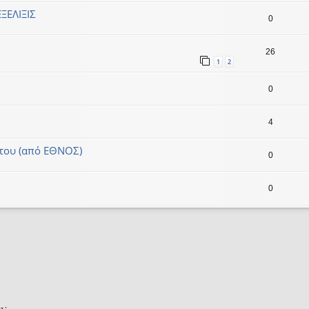
ΞΕΛΙΞΙΣ
0
26
1
2
0
4
 του (από ΕΘΝΟΣ)
0
0