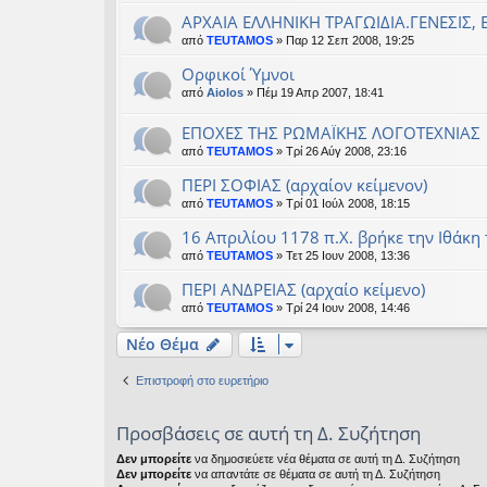
ΑΡΧΑΙΑ ΕΛΛΗΝΙΚΗ ΤΡΑΓΩΙΔΙΑ.ΓΕΝΕΣΙΣ, Ε
από
TEUTAMOS
» Παρ 12 Σεπ 2008, 19:25
Ορφικοί Ύμνοι
από
Aiolos
» Πέμ 19 Απρ 2007, 18:41
ΕΠΟΧΕΣ ΤΗΣ ΡΩΜΑΪΚΗΣ ΛΟΓΟΤΕΧΝΙΑΣ
από
TEUTAMOS
» Τρί 26 Αύγ 2008, 23:16
ΠΕΡΙ ΣΟΦΙΑΣ (αρχαίον κείμενον)
από
TEUTAMOS
» Τρί 01 Ιούλ 2008, 18:15
16 Απριλίου 1178 π.Χ. βρήκε την Ιθάκη
από
TEUTAMOS
» Τετ 25 Ιουν 2008, 13:36
ΠΕΡΙ ΑΝΔΡΕΙΑΣ (αρχαίο κείμενο)
από
TEUTAMOS
» Τρί 24 Ιουν 2008, 14:46
Νέο Θέμα
Επιστροφή στο ευρετήριο
Προσβάσεις σε αυτή τη Δ. Συζήτηση
Δεν μπορείτε
να δημοσιεύετε νέα θέματα σε αυτή τη Δ. Συζήτηση
Δεν μπορείτε
να απαντάτε σε θέματα σε αυτή τη Δ. Συζήτηση