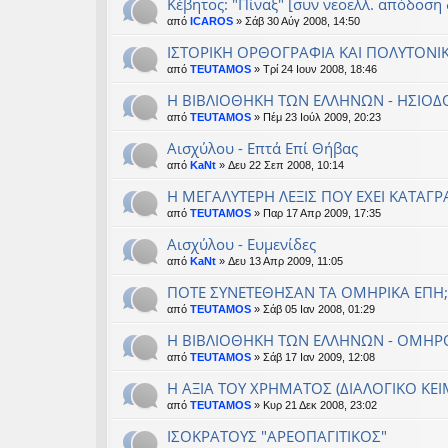
Κέβητος: "Πίναξ" [συν νεοελλ. απόδοση 
από
ICAROS
» Σάβ 30 Αύγ 2008, 14:50
IΣΤΟΡΙΚΗ ΟΡΘΟΓΡΑΦΙΑ ΚΑΙ ΠΟΛΥΤΟΝΙ
από
TEUTAMOS
» Τρί 24 Ιουν 2008, 18:46
Η ΒΙΒΛΙΟΘΗΚΗ ΤΩΝ ΕΛΛΗΝΩΝ - ΗΣΙΟΔ
από
TEUTAMOS
» Πέμ 23 Ιούλ 2009, 20:23
Αισχύλου - Επτά Επί Θήβας
από
KaNt
» Δευ 22 Σεπ 2008, 10:14
Η ΜΕΓΑΛΥΤΕΡΗ ΛΕΞΙΣ ΠΟΥ ΕΧΕΙ ΚΑΤΑΓΡ
από
TEUTAMOS
» Παρ 17 Απρ 2009, 17:35
Αισχύλου - Ευμενίδες
από
KaNt
» Δευ 13 Απρ 2009, 11:05
ΠΟΤΕ ΣΥΝΕΤΕΘΗΣΑΝ ΤΑ ΟΜΗΡΙΚΑ ΕΠΗ;
από
TEUTAMOS
» Σάβ 05 Ιαν 2008, 01:29
Η ΒΙΒΛΙΟΘΗΚΗ ΤΩΝ ΕΛΛΗΝΩΝ - ΟΜΗΡ
από
TEUTAMOS
» Σάβ 17 Ιαν 2009, 12:08
Η ΑΞΙΑ ΤΟΥ ΧΡΗΜΑΤΟΣ (ΔΙΑΛΟΓΙΚΟ ΚΕ
από
TEUTAMOS
» Κυρ 21 Δεκ 2008, 23:02
ΙΣΟΚΡΑΤΟΥΣ "ΑΡΕΟΠΑΓΙΤΙΚΟΣ"