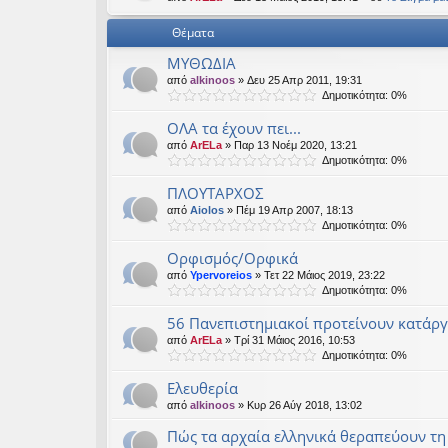
εις
Θέματα
ΜΥΘΩΔΙΑ
από
alkinoos
» Δευ 25 Απρ 2011, 19:31
Δημοτικότητα: 0%
ΟΛΑ τα έχουν πει...
από
ArELa
» Παρ 13 Νοέμ 2020, 13:21
Δημοτικότητα: 0%
ΠΛΟΥΤΑΡΧΟΣ
από
Aiolos
» Πέμ 19 Απρ 2007, 18:13
Δημοτικότητα: 0%
Ορφισμός/Ορφικά
από
Ypervoreios
» Τετ 22 Μάιος 2019, 23:22
Δημοτικότητα: 0%
56 Πανεπιστημιακοί προτείνουν κατάρ
από
ArELa
» Τρί 31 Μάιος 2016, 10:53
Δημοτικότητα: 0%
Ελευθερία
από
alkinoos
» Κυρ 26 Αύγ 2018, 13:02
Πώς τα αρχαία ελληνικά θεραπεύουν τη