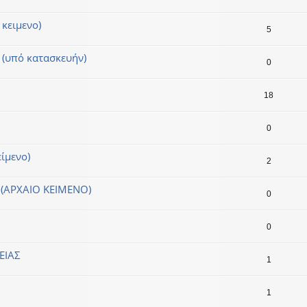
 κειμενο)
5
 (υπό κατασκευήν)
0
18
0
ίμενο)
2
(ΑΡΧΑΙΟ ΚΕΙΜΕΝΟ)
0
0
ΕΙΑΣ
1
1