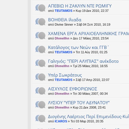
ΑΠΕΒΙΩ Η ΖΑΚΛΥΝ ΝΤΕ ΡΩΜΙΓΥ
από
TEUTAMOS
» Κυρ 19 Δεκ 2010, 22:37
ΒΟΗΘΕΙΑ Ιλιαδα
από
Divine Sinner
» Σάβ 04 Σεπ 2010, 16:19
ΧΑΜΕΝΑ ΕΡΓΑ ΑΡΧΑΙΟΕΛΛΗΝΙΚΗΣ ΓΡΑ
από
Dhmellhn
» Δευ 17 Μάιος 2010, 23:54
Κατάλογος των Νεών και ΓΓΒ΄
από
TEUTAMOS
» Τετ 11 Αύγ 2010, 01:25
Γαληνός: "ΠΕΡΙ ΑΛΥΠΙΑΣ" ανέκδοτο
από
Dhmellhn
» Τρί 25 Μάιος 2010, 16:55
Υπέρ Σωκράτους
από
TEUTAMOS
» Σάβ 17 Απρ 2010, 22:07
ΑΙΣΧΥΛΟΣ ΕΥΦΟΡΙΩΝΟΣ
από
Dhmellhn
» Τετ 30 Μάιος 2007, 00:34
ΛΥΣΙΟΥ "ΥΠΕΡ ΤΟΥ ΑΔΥΝΑΤΟΥ"
από
Dhmellhn
» Κυρ 21 Δεκ 2008, 23:41
Διογένης Λαέρτιος Περί Επιμενίδους-Κ
από
ICAROS
» Τετ 03 Μαρ 2010, 20:35