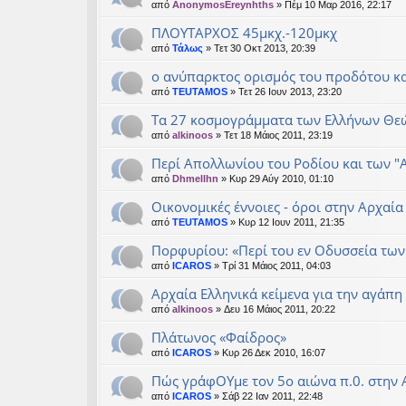
από
AnonymosEreynhths
» Πέμ 10 Μαρ 2016, 22:17
ΠΛΟΥΤΑΡΧΟΣ 45μκχ.-120μκχ
από
Τάλως
» Τετ 30 Οκτ 2013, 20:39
ο ανύπαρκτος ορισμός του προδότου κ
από
TEUTAMOS
» Τετ 26 Ιουν 2013, 23:20
Τα 27 κοσμογράμματα των Ελλήνων Θε
από
alkinoos
» Τετ 18 Μάιος 2011, 23:19
Περί Απολλωνίου του Ροδίου και των 
από
Dhmellhn
» Κυρ 29 Αύγ 2010, 01:10
Οικονομικές έννοιες - όροι στην Αρχαί
από
TEUTAMOS
» Κυρ 12 Ιουν 2011, 21:35
Πορφυρίου: «Περί του εν Οδυσσεία τω
από
ICAROS
» Τρί 31 Μάιος 2011, 04:03
Αρχαία Ελληνικά κείμενα για την αγάπη
από
alkinoos
» Δευ 16 Μάιος 2011, 20:22
Πλάτωνος «Φαίδρος»
από
ICAROS
» Κυρ 26 Δεκ 2010, 16:07
Πώς γράφΟΥμε τον 5ο αιώνα π.0. στην
από
ICAROS
» Σάβ 22 Ιαν 2011, 22:48