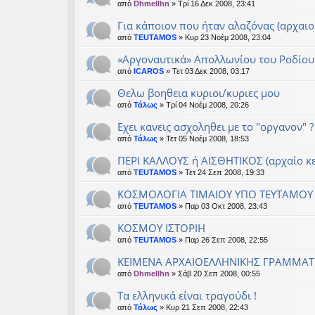
από
Dhmellhn
» Τρί 16 Δεκ 2008, 23:41
Για κάποιον που ήταν αλαζόνας (αρχαιο
από
TEUTAMOS
» Κυρ 23 Νοέμ 2008, 23:04
«Αργοναυτικά» Απολλωνίου του Ροδίου
από
ICAROS
» Τετ 03 Δεκ 2008, 03:17
Θελω βοηθεια κυριοι/κυριες μου
από
Τάλως
» Τρί 04 Νοέμ 2008, 20:26
Εχει κανεις ασχοληθει με το "οργανον" ?
από
Τάλως
» Τετ 05 Νοέμ 2008, 18:53
ΠΕΡΙ ΚΑΛΛΟΥΣ ή ΑΙΣΘΗΤΙΚΟΣ (αρχαίο κε
από
TEUTAMOS
» Τετ 24 Σεπ 2008, 19:33
KOΣΜΟΛΟΓΙΑ ΤΙΜΑΙΟΥ ΥΠΟ ΤΕΥΤΑΜΟΥ 
από
TEUTAMOS
» Παρ 03 Οκτ 2008, 23:43
ΚΟΣΜΟΥ ΙΣΤΟΡΙΗ
από
TEUTAMOS
» Παρ 26 Σεπ 2008, 22:55
ΚΕΙΜΕΝΑ ΑΡΧΑΙΟΕΛΛΗΝΙΚΗΣ ΓΡΑΜΜΑΤ
από
Dhmellhn
» Σάβ 20 Σεπ 2008, 00:55
Τα ελληνικά είναι τραγούδι !
από
Τάλως
» Κυρ 21 Σεπ 2008, 22:43