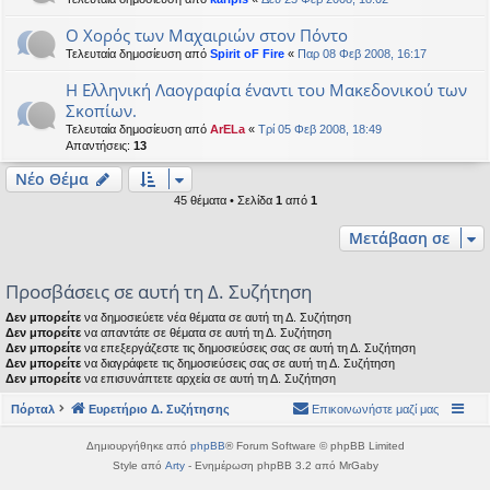
Ο Χορός των Μαχαιριών στον Πόντο
Τελευταία δημοσίευση από
Spirit oF Fire
«
Παρ 08 Φεβ 2008, 16:17
Η Ελληνική Λαογραφία έναντι του Μακεδονικού των
Σκοπίων.
Τελευταία δημοσίευση από
ArELa
«
Τρί 05 Φεβ 2008, 18:49
Απαντήσεις:
13
Νέο Θέμα
45 θέματα • Σελίδα
1
από
1
Μετάβαση σε
Προσβάσεις σε αυτή τη Δ. Συζήτηση
Δεν μπορείτε
να δημοσιεύετε νέα θέματα σε αυτή τη Δ. Συζήτηση
Δεν μπορείτε
να απαντάτε σε θέματα σε αυτή τη Δ. Συζήτηση
Δεν μπορείτε
να επεξεργάζεστε τις δημοσιεύσεις σας σε αυτή τη Δ. Συζήτηση
Δεν μπορείτε
να διαγράφετε τις δημοσιεύσεις σας σε αυτή τη Δ. Συζήτηση
Δεν μπορείτε
να επισυνάπτετε αρχεία σε αυτή τη Δ. Συζήτηση
Πόρταλ
Ευρετήριο Δ. Συζήτησης
Επικοινωνήστε μαζί μας
Δημιουργήθηκε από
phpBB
® Forum Software © phpBB Limited
Style από
Arty
- Ενημέρωση phpBB 3.2 από MrGaby