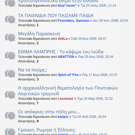
Χριστουγεννιάτικα έθιμα στην Ελλάδα
Τελευταία δημοσίευση από
litsa''never''
«
Τρί 25 Νοέμ 2008, 12:14
ΤΑ ΠΑΙΧΝΙΔΙΑ ΠΟΥ ΠΑΙΖΑΜΕ ΠΑΙΔΙΑ
Τελευταία δημοσίευση από
Fountikos_Xasistas
«
Δευ 30 Ιουν 2008, 20:54
Απαντήσεις:
1
Μεγάλη Παρασκευή
Τελευταία δημοσίευση από
ArELa
«
Σάβ 26 Απρ 2008, 00:47
Απαντήσεις:
2
ΕΘΙΜΑ ΛΑΜΠΡΗΣ - Το κάψιμο του Ιούδα
Τελευταία δημοσίευση από
ABATTON
«
Παρ 25 Απρ 2008, 20:04
Απαντήσεις:
2
Να τα πούμε;;
Τελευταία δημοσίευση από
Spirit oF Fire
«
Πέμ 17 Απρ 2008, 23:37
Απαντήσεις:
3
Η αρχαιοελληνική θεματολογία των Ποντιακών
Ακριτικών τραγουδ
Τελευταία δημοσίευση από
Lionheart
«
Παρ 28 Μαρ 2008, 22:22
Απαντήσεις:
7
Οι απόκριες στην πόλη μου...
Τελευταία δημοσίευση από
karipis
«
Τρί 26 Φεβ 2008, 16:54
Απαντήσεις:
8
Γραικοί, Ρωμηοί ή Έλληνες;
Τελευταία δημοσίευση από
karipis
«
Δευ 25 Φεβ 2008, 18:02