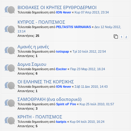
ΒΙΟΘΑΚΕΣ ΟΙ ΚΡΗΤΕΣ ΕΡΥΘΡΟΔΕΡΜΟΙ
Τελευταία δημοσίευση από
ION 4ever
«
Κυρ 07 Απρ 2013, 23:34
ΚΥΠΡΟΣ - ΠΟΛΙΤΙΣΜΟΣ
Τελευταία δημοσίευση από
PELTASTIS VARNAVAS
«
Δευ 12 Νοέμ 2012,
13:14
Απαντήσεις:
25
1
2
Αμανές η μανές
Τελευταία δημοσίευση από
totispap
«
Τρί 10 Ιούλ 2012, 22:54
Απαντήσεις:
1
Δομνα Σαμιου
Τελευταία δημοσίευση από
Exciter
«
Παρ 23 Μαρ 2012, 16:24
Απαντήσεις:
6
ΟΙ ΕΛΛΗΝΕΣ ΤΗΣ ΚΟΡΣΙΚΗΣ
Τελευταία δημοσίευση από
ION 4ever
«
Σάβ 11 Δεκ 2010, 14:43
Απαντήσεις:
1
ΣΑΜΟΘΡΑΚΗ (ένα οδοιπορικό)
Τελευταία δημοσίευση από
Spirit oF Fire
«
Κυρ 25 Ιούλ 2010, 01:57
Απαντήσεις:
3
ΚΡΗΤΗ - ΠΟΛΙΤΙΣΜΟΣ
Τελευταία δημοσίευση από
karipis
«
Κυρ 04 Ιούλ 2010, 16:24
Απαντήσεις:
5