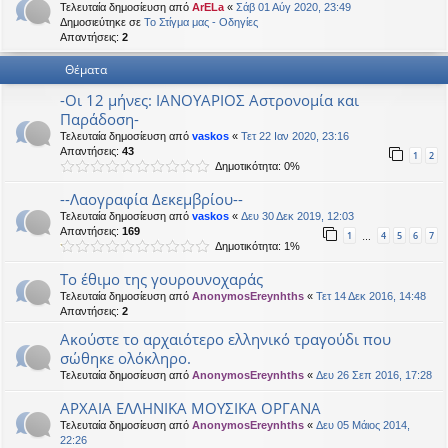
Τελευταία δημοσίευση από
ArELa
«
Σάβ 01 Αύγ 2020, 23:49
η
εις
Δημοσιεύτηκε σε
Το Στίγμα μας - Οδηγίες
Απαντήσεις:
2
Θέματα
-Οι 12 μήνες: ΙΑΝΟΥΑΡΙΟΣ Αστρονομία και
Παράδοση-
Τελευταία δημοσίευση από
vaskos
«
Τετ 22 Ιαν 2020, 23:16
Απαντήσεις:
43
1
2
Δημοτικότητα: 0%
--Λαογραφία Δεκεμβρίου--
Τελευταία δημοσίευση από
vaskos
«
Δευ 30 Δεκ 2019, 12:03
Απαντήσεις:
169
1
4
5
6
7
…
Δημοτικότητα: 1%
Το έθιμο της γουρουνοχαράς
Τελευταία δημοσίευση από
AnonymosEreynhths
«
Τετ 14 Δεκ 2016, 14:48
Απαντήσεις:
2
Ακούστε το αρχαιότερο ελληνικό τραγούδι που
σώθηκε ολόκληρο.
Τελευταία δημοσίευση από
AnonymosEreynhths
«
Δευ 26 Σεπ 2016, 17:28
ΑΡΧΑΙΑ ΕΛΛΗΝΙΚΑ ΜΟΥΣΙΚΑ ΟΡΓΑΝΑ
Τελευταία δημοσίευση από
AnonymosEreynhths
«
Δευ 05 Μάιος 2014,
22:26