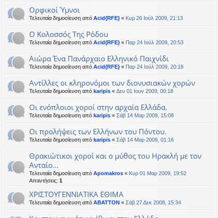
Ορφικοί Ύμνοι
Τελευταία δημοσίευση από
Acid{RFE}
«
Κυρ 26 Ιούλ 2009, 21:13
Ο Κολοσσός Της Ρόδου
Τελευταία δημοσίευση από
Acid{RFE}
«
Παρ 24 Ιούλ 2009, 20:53
Αιώρα Ένα Πανάρχαιο Ελληνικό Παιχνίδι
Τελευταία δημοσίευση από
Acid{RFE}
«
Παρ 24 Ιούλ 2009, 20:18
Αντίλλες οι κληρονόμοι των διονυσιακών χορών
Τελευταία δημοσίευση από
karipis
«
Δευ 01 Ιουν 2009, 00:18
Οι ενόπλοιοι χοροί στην αρχαία Ελλάδα.
Τελευταία δημοσίευση από
karipis
«
Σάβ 14 Μαρ 2009, 15:08
Οι προλήψεις των Ελλήνων του Πόντου.
Τελευταία δημοσίευση από
karipis
«
Σάβ 14 Μαρ 2009, 01:16
Θρακιώτικοι χοροί και ο μύθος του Ηρακλή με τον
Ανταίο...
Τελευταία δημοσίευση από
Apomakros
«
Κυρ 01 Μαρ 2009, 19:52
Απαντήσεις:
1
ΧΡΙΣΤΟΥΓΕΝΝΙΑΤΙΚΑ ΕΘΙΜΑ
Τελευταία δημοσίευση από
ABATTON
«
Σάβ 27 Δεκ 2008, 15:34