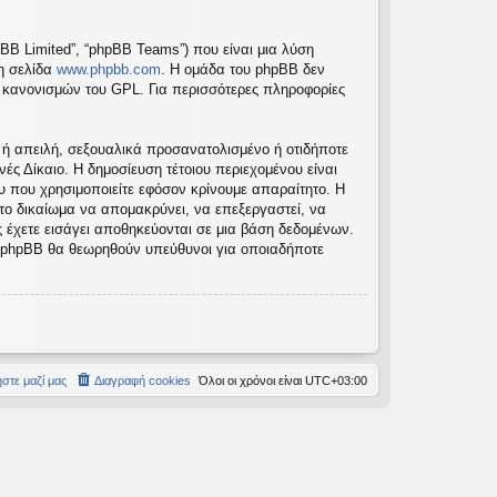
pBB Limited”, “phpBB Teams”) που είναι μια λύση
τη σελίδα
www.phpbb.com
. Η ομάδα του phpBB δεν
ν κανονισμών του GPL. Για περισσότερες πληροφορίες
 ή απειλή, σεξουαλικά προσανατολισμένο ή οτιδήποτε
νές Δίκαιο. Η δημοσίευση τέτοιου περιεχομένου είναι
 που χρησιμοποιείτε εφόσον κρίνουμε απαραίτητο. Η
 το δικαίωμα να απομακρύνει, να επεξεργαστεί, να
ς έχετε εισάγει αποθηκεύονται σε μια βάση δεδομένων.
το phpBB θα θεωρηθούν υπεύθυνοι για οποιαδήποτε
στε μαζί μας
Διαγραφή cookies
Όλοι οι χρόνοι είναι
UTC+03:00