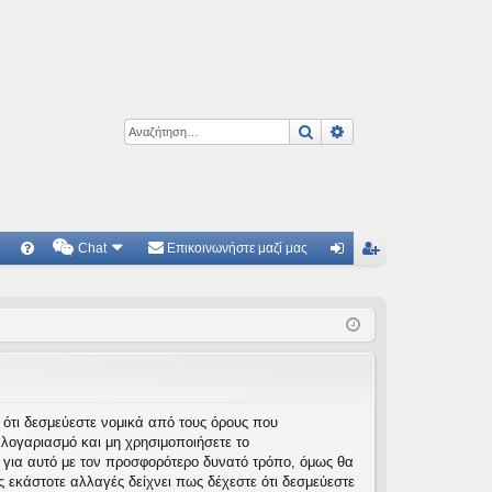
Αναζήτηση
Ειδική αναζήτηση
Chat
Επικοινωνήστε μαζί μας
Γ
Συ
ύν
γγ
χν
δε
ρα
ές
ση
φ
ερ
ή
ωτ
τε ότι δεσμεύεστε νομικά από τους όρους που
λογαριασμό και μη χρησιμοποιήσετε το
ήσ
 για αυτό με τον προσφορότερο δυνατό τρόπο, όμως θα
εις
 εκάστοτε αλλαγές δείχνει πως δέχεστε ότι δεσμεύεστε