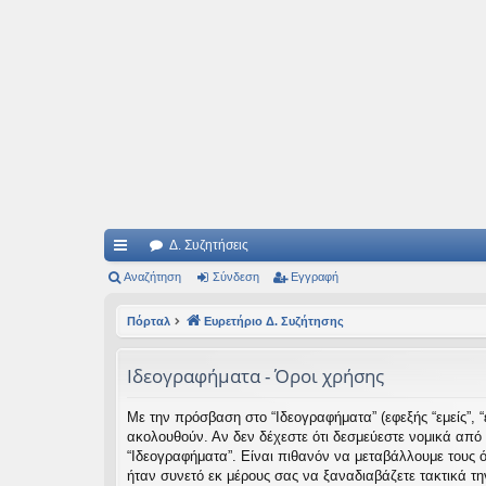
Ιδεογραφήματα
Αυτός ο τόπος φιλοδοξεί να ανοίγει μονοπάτια για τα συναρπαστικά και όμ
Δ. Συζητήσεις
ρή
Αναζήτηση
Σύνδεση
Εγγραφή
γο
Πόρταλ
Ευρετήριο Δ. Συζήτησης
ρε
Ιδεογραφήματα - Όροι χρήσης
ς
συ
Με την πρόσβαση στο “Ιδεογραφήματα” (εφεξής “εμείς”, “ε
ακολουθούν. Αν δεν δέχεστε ότι δεσμεύεστε νομικά από
νδ
“Ιδεογραφήματα”. Είναι πιθανόν να μεταβάλλουμε τους 
έσ
ήταν συνετό εκ μέρους σας να ξαναδιαβάζετε τακτικά τη