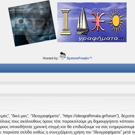
ορφα ταξίδια του νού...
Hosted by:
SystemFreaks
™
μάς”, “δικό μας”, “Ιδεογραφήματα”, “https://ideografhmata.gr/forum”), δέχεσ
 όλους τους ακόλουθους όρους τότε παρακαλούμε μη δημιουργήσετε κάποιον 
όρους οποιαδήποτε χρονική στιγμή και θα επιδιώξουμε να σας ενημερώσουμε
ν παρούσα σελίδα καθώς η συνεχιζόμενη χρήση του “Ιδεογραφήματα” μετά τις