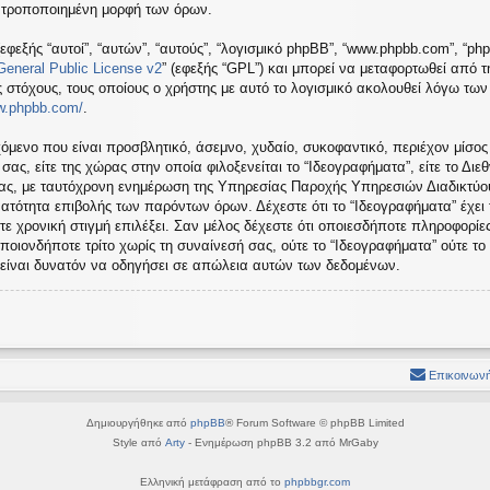
ή τροποποιημένη μορφή των όρων.
εφεξής “αυτοί”, “αυτών”, “αυτούς”, “λογισμικό phpBB”, “www.phpbb.com”, “ph
eneral Public License v2
” (εφεξής “GPL”) και μπορεί να μεταφορτωθεί από 
ς στόχους, τους οποίους ο χρήστης με αυτό το λογισμικό ακολουθεί λόγω τω
ww.phpbb.com/
.
όμενο που είναι προσβλητικό, άσεμνο, χυδαίο, συκοφαντικό, περιέχον μίσος
ς, είτε της χώρας στην οποία φιλοξενείται το “Ιδεογραφήματα”, είτε το Διεθ
σας, με ταυτόχρονη ενημέρωση της Υπηρεσίας Παροχής Υπηρεσιών Διαδικτύου
ατότητα επιβολής των παρόντων όρων. Δέχεστε ότι το “Ιδεογραφήματα” έχει
τε χρονική στιγμή επιλέξει. Σαν μέλος δέχεστε ότι οποιεσδήποτε πληροφορίε
ποιονδήποτε τρίτο χωρίς τη συναίνεσή σας, ούτε το “Ιδεογραφήματα” ούτε 
 είναι δυνατόν να οδηγήσει σε απώλεια αυτών των δεδομένων.
Επικοινωνή
Δημιουργήθηκε από
phpBB
® Forum Software © phpBB Limited
Style από
Arty
- Ενημέρωση phpBB 3.2 από MrGaby
Ελληνική μετάφραση από το
phpbbgr.com