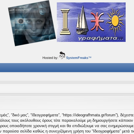
ορφα ταξίδια του νού...
Hosted by:
SystemFreaks
™
μάς”, “δικό μας”, “Ιδεογραφήματα”, “https://ideografhmata.gr/forum”), δέχεσ
 όλους τους ακόλουθους όρους τότε παρακαλούμε μη δημιουργήσετε κάποιον 
όρους οποιαδήποτε χρονική στιγμή και θα επιδιώξουμε να σας ενημερώσουμε
ν παρούσα σελίδα καθώς η συνεχιζόμενη χρήση του “Ιδεογραφήματα” μετά τις