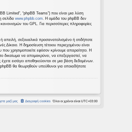
pBB Limited”, “phpBB Teams”) που είναι μια λύση
τη σελίδα
www.phpbb.com
. Η ομάδα του phpBB δεν
ν κανονισμών του GPL. Για περισσότερες πληροφορίες
 ή απειλή, σεξουαλικά προσανατολισμένο ή οτιδήποτε
νές Δίκαιο. Η δημοσίευση τέτοιου περιεχομένου είναι
 που χρησιμοποιείτε εφόσον κρίνουμε απαραίτητο. Η
 το δικαίωμα να απομακρύνει, να επεξεργαστεί, να
ς έχετε εισάγει αποθηκεύονται σε μια βάση δεδομένων.
το phpBB θα θεωρηθούν υπεύθυνοι για οποιαδήποτε
στε μαζί μας
Διαγραφή cookies
Όλοι οι χρόνοι είναι
UTC+03:00