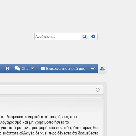
Αναζήτηση
Ειδική αναζήτηση
Chat
Επικοινωνήστε μαζί μας
Γ
Συ
ύν
γγ
χν
δε
ρα
ές
ση
φ
ερ
ή
ωτ
τε ότι δεσμεύεστε νομικά από τους όρους που
λογαριασμό και μη χρησιμοποιήσετε το
ήσ
 για αυτό με τον προσφορότερο δυνατό τρόπο, όμως θα
εις
 εκάστοτε αλλαγές δείχνει πως δέχεστε ότι δεσμεύεστε