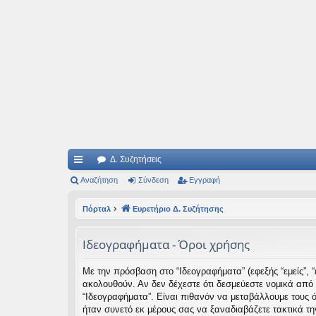
Ιδεογραφήματα
Αυτός ο τόπος φιλοδοξεί να ανοίγει μονοπάτια για τα συναρπαστικά και όμ
Δ. Συζητήσεις
ρή
Αναζήτηση
Σύνδεση
Εγγραφή
γο
Πόρταλ
Ευρετήριο Δ. Συζήτησης
ρε
Ιδεογραφήματα - Όροι χρήσης
ς
συ
Με την πρόσβαση στο “Ιδεογραφήματα” (εφεξής “εμείς”, “ε
ακολουθούν. Αν δεν δέχεστε ότι δεσμεύεστε νομικά από
νδ
“Ιδεογραφήματα”. Είναι πιθανόν να μεταβάλλουμε τους 
έσ
ήταν συνετό εκ μέρους σας να ξαναδιαβάζετε τακτικά τη