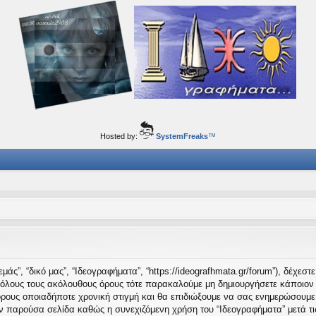
ορφα ταξίδια του νού...
Hosted by:
SystemFreaks
™
μάς”, “δικό μας”, “Ιδεογραφήματα”, “https://ideografhmata.gr/forum”), δέχεσ
 όλους τους ακόλουθους όρους τότε παρακαλούμε μη δημιουργήσετε κάποιον 
όρους οποιαδήποτε χρονική στιγμή και θα επιδιώξουμε να σας ενημερώσουμε
ν παρούσα σελίδα καθώς η συνεχιζόμενη χρήση του “Ιδεογραφήματα” μετά τις