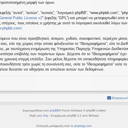
ή τροποποιημένη μορφή των όρων.
εφεξής “αυτοί”, “αυτών”, “αυτούς”, “λογισμικό phpBB”, “www.phpbb.com”, “ph
eneral Public License v2
” (εφεξής “GPL”) και μπορεί να μεταφορτωθεί από 
ς στόχους, τους οποίους ο χρήστης με αυτό το λογισμικό ακολουθεί λόγω τω
ww.phpbb.com/
.
όμενο που είναι προσβλητικό, άσεμνο, χυδαίο, συκοφαντικό, περιέχον μίσος
ς, είτε της χώρας στην οποία φιλοξενείται το “Ιδεογραφήματα”, είτε το Διεθ
σας, με ταυτόχρονη ενημέρωση της Υπηρεσίας Παροχής Υπηρεσιών Διαδικτύου
ατότητα επιβολής των παρόντων όρων. Δέχεστε ότι το “Ιδεογραφήματα” έχει
τε χρονική στιγμή επιλέξει. Σαν μέλος δέχεστε ότι οποιεσδήποτε πληροφορίε
ποιονδήποτε τρίτο χωρίς τη συναίνεσή σας, ούτε το “Ιδεογραφήματα” ούτε 
 είναι δυνατόν να οδηγήσει σε απώλεια αυτών των δεδομένων.
Επικοινωνή
Δημιουργήθηκε από
phpBB
® Forum Software © phpBB Limited
Style από
Arty
- Ενημέρωση phpBB 3.2 από MrGaby
Ελληνική μετάφραση από το
phpbbgr.com