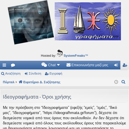
Ιδεογραφήματα
Αυτός ο τόπος φιλοδοξεί να ανοίγει μονοπάτια για τα συναρπαστικά και όμορφα ταξίδια του
νού...
Hosted by:
SystemFreaks
™
Chat
Επικοινωνήστε μαζί μας
ρή
Αναζήτηση
.
Σύνδεση
Εγγραφή
ύν
γγ
Α
γο
Πόρταλ
Συ
Ευρετήριο Δ. Συζήτησης
δε
ρα
ν
ρε
ζη
ση
φ
α
Ιδεογραφήματα - Όροι χρήσης
ς
τή
ή
ζ
Με την πρόσβαση στο “Ιδεογραφήματα” (εφεξής “εμείς”, “εμάς”, “δικό
ή
συ
σε
μας”, “Ιδεογραφήματα”, “https://ideografhmata.gr/forum”), δέχεστε ότι
τ
νδ
ις
δεσμεύεστε νομικά από τους όρους που ακολουθούν. Αν δεν δέχεστε ότι
η
δεσμεύεστε νομικά από όλους τους ακόλουθους όρους τότε παρακαλούμε
έσ
σ
μη δημιουργήσετε κάποιον λογαριασμό και μη χρησιμοποιήσετε το