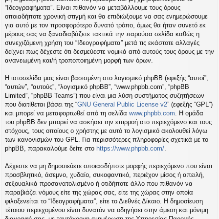
η
“Ιδεογραφήματα”. Είναι πιθανόν να μεταβάλλουμε τους όρους
εις
οποιαδήποτε χρονική στιγμή και θα επιδιώξουμε να σας ενημερώσουμε
για αυτό με τον προσφορότερο δυνατό τρόπο, όμως θα ήταν συνετό εκ
μέρους σας να ξαναδιαβάζετε τακτικά την παρούσα σελίδα καθώς η
συνεχιζόμενη χρήση του “Ιδεογραφήματα” μετά τις εκάστοτε αλλαγές
δείχνει πως δέχεστε ότι δεσμεύεστε νομικά από αυτούς τους όρους με την
ανανεωμένη και/ή τροποποιημένη μορφή των όρων.
Η ιστοσελίδα μας είναι βασισμένη στο λογισμικό phpBB (εφεξής “αυτοί”,
“αυτών”, “αυτούς”, “λογισμικό phpBB”, “www.phpbb.com”, “phpBB
Limited”, “phpBB Teams”) που είναι μια λύση συστήματος συζητήσεων
που διατίθεται βάσει της “
GNU General Public License v2
” (εφεξής “GPL”)
και μπορεί να μεταφορτωθεί από τη σελίδα
www.phpbb.com
. Η ομάδα
του phpBB δεν μπορεί να ασκήσει την επιρροή στο περιεχόμενο και τους
στόχους, τους οποίους ο χρήστης με αυτό το λογισμικό ακολουθεί λόγω
των κανονισμών του GPL. Για περισσότερες πληροφορίες σχετικά με το
phpBB, παρακαλούμε δείτε στο
https://www.phpbb.com/
.
Δέχεστε να μη δημοσιεύετε οποιασδήποτε μορφής περιεχόμενο που είναι
προσβλητικό, άσεμνο, χυδαίο, συκοφαντικό, περιέχον μίσος ή απειλή,
σεξουαλικά προσανατολισμένο ή οτιδήποτε άλλο που πιθανόν να
παραβιάζει νόμους είτε της χώρας σας, είτε της χώρας στην οποία
φιλοξενείται το “Ιδεογραφήματα”, είτε το Διεθνές Δίκαιο. Η δημοσίευση
τέτοιου περιεχομένου είναι δυνατόν να οδηγήσει στην άμεση και μόνιμη
διαγραφή σας, με ταυτόχρονη ενημέρωση της Υπηρεσίας Παροχής