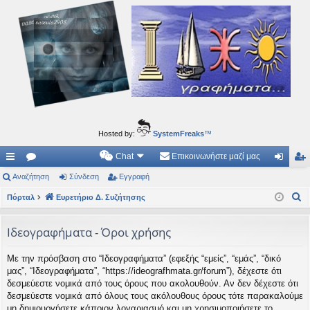
Ιδεογραφήματα
Αυτός ο τόπος φιλοδοξεί να ανοίγει μονοπάτια για τα συναρπαστικά και όμορφα ταξίδια του
νού...
Hosted by:
SystemFreaks
™
Chat
Επικοινωνήστε μαζί μας
ρή
Αναζήτηση
.
Σύνδεση
Εγγραφή
ύν
γγ
Α
γο
Πόρταλ
Συ
Ευρετήριο Δ. Συζήτησης
δε
ρα
ν
ρε
ζη
ση
φ
α
Ιδεογραφήματα - Όροι χρήσης
ς
τή
ή
ζ
Με την πρόσβαση στο “Ιδεογραφήματα” (εφεξής “εμείς”, “εμάς”, “δικό
ή
συ
σε
μας”, “Ιδεογραφήματα”, “https://ideografhmata.gr/forum”), δέχεστε ότι
τ
νδ
ις
δεσμεύεστε νομικά από τους όρους που ακολουθούν. Αν δεν δέχεστε ότι
η
δεσμεύεστε νομικά από όλους τους ακόλουθους όρους τότε παρακαλούμε
έσ
σ
μη δημιουργήσετε κάποιον λογαριασμό και μη χρησιμοποιήσετε το