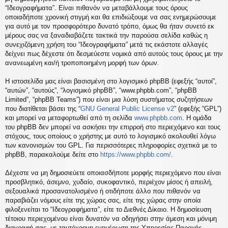
η
“Ιδεογραφήματα”. Είναι πιθανόν να μεταβάλλουμε τους όρους
εις
οποιαδήποτε χρονική στιγμή και θα επιδιώξουμε να σας ενημερώσουμε
για αυτό με τον προσφορότερο δυνατό τρόπο, όμως θα ήταν συνετό εκ
μέρους σας να ξαναδιαβάζετε τακτικά την παρούσα σελίδα καθώς η
συνεχιζόμενη χρήση του “Ιδεογραφήματα” μετά τις εκάστοτε αλλαγές
δείχνει πως δέχεστε ότι δεσμεύεστε νομικά από αυτούς τους όρους με την
ανανεωμένη και/ή τροποποιημένη μορφή των όρων.
Η ιστοσελίδα μας είναι βασισμένη στο λογισμικό phpBB (εφεξής “αυτοί”,
“αυτών”, “αυτούς”, “λογισμικό phpBB”, “www.phpbb.com”, “phpBB
Limited”, “phpBB Teams”) που είναι μια λύση συστήματος συζητήσεων
που διατίθεται βάσει της “
GNU General Public License v2
” (εφεξής “GPL”)
και μπορεί να μεταφορτωθεί από τη σελίδα
www.phpbb.com
. Η ομάδα
του phpBB δεν μπορεί να ασκήσει την επιρροή στο περιεχόμενο και τους
στόχους, τους οποίους ο χρήστης με αυτό το λογισμικό ακολουθεί λόγω
των κανονισμών του GPL. Για περισσότερες πληροφορίες σχετικά με το
phpBB, παρακαλούμε δείτε στο
https://www.phpbb.com/
.
Δέχεστε να μη δημοσιεύετε οποιασδήποτε μορφής περιεχόμενο που είναι
προσβλητικό, άσεμνο, χυδαίο, συκοφαντικό, περιέχον μίσος ή απειλή,
σεξουαλικά προσανατολισμένο ή οτιδήποτε άλλο που πιθανόν να
παραβιάζει νόμους είτε της χώρας σας, είτε της χώρας στην οποία
φιλοξενείται το “Ιδεογραφήματα”, είτε το Διεθνές Δίκαιο. Η δημοσίευση
τέτοιου περιεχομένου είναι δυνατόν να οδηγήσει στην άμεση και μόνιμη
διαγραφή σας, με ταυτόχρονη ενημέρωση της Υπηρεσίας Παροχής