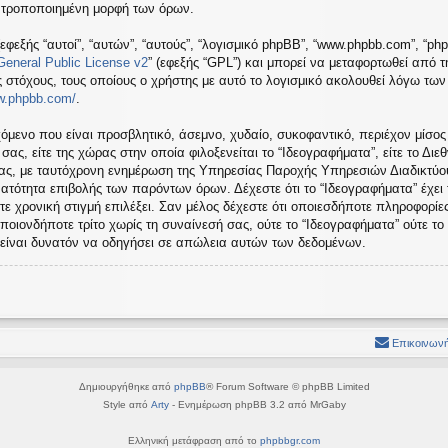
ή τροποποιημένη μορφή των όρων.
εφεξής “αυτοί”, “αυτών”, “αυτούς”, “λογισμικό phpBB”, “www.phpbb.com”, “ph
eneral Public License v2
” (εφεξής “GPL”) και μπορεί να μεταφορτωθεί από 
ς στόχους, τους οποίους ο χρήστης με αυτό το λογισμικό ακολουθεί λόγω τω
ww.phpbb.com/
.
όμενο που είναι προσβλητικό, άσεμνο, χυδαίο, συκοφαντικό, περιέχον μίσος
ς, είτε της χώρας στην οποία φιλοξενείται το “Ιδεογραφήματα”, είτε το Διεθ
σας, με ταυτόχρονη ενημέρωση της Υπηρεσίας Παροχής Υπηρεσιών Διαδικτύου
ατότητα επιβολής των παρόντων όρων. Δέχεστε ότι το “Ιδεογραφήματα” έχει
τε χρονική στιγμή επιλέξει. Σαν μέλος δέχεστε ότι οποιεσδήποτε πληροφορίε
ποιονδήποτε τρίτο χωρίς τη συναίνεσή σας, ούτε το “Ιδεογραφήματα” ούτε 
 είναι δυνατόν να οδηγήσει σε απώλεια αυτών των δεδομένων.
Επικοινωνή
Δημιουργήθηκε από
phpBB
® Forum Software © phpBB Limited
Style από
Arty
- Ενημέρωση phpBB 3.2 από MrGaby
Ελληνική μετάφραση από το
phpbbgr.com