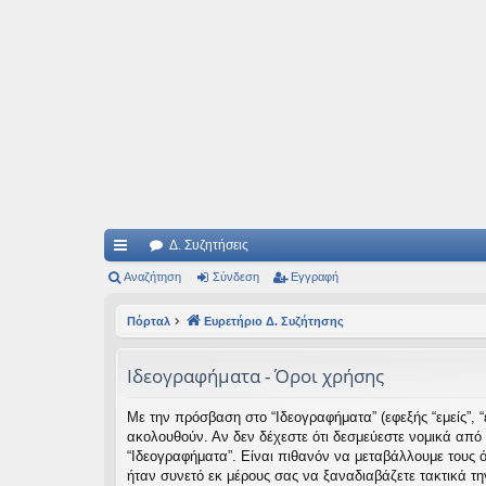
Ιδεογραφήματα
Αυτός ο τόπος φιλοδοξεί να ανοίγει μονοπάτια για τα συναρπαστικά και όμ
Δ. Συζητήσεις
ρή
Αναζήτηση
Σύνδεση
Εγγραφή
γο
Πόρταλ
Ευρετήριο Δ. Συζήτησης
ρε
Ιδεογραφήματα - Όροι χρήσης
ς
συ
Με την πρόσβαση στο “Ιδεογραφήματα” (εφεξής “εμείς”, “ε
ακολουθούν. Αν δεν δέχεστε ότι δεσμεύεστε νομικά από
νδ
“Ιδεογραφήματα”. Είναι πιθανόν να μεταβάλλουμε τους 
έσ
ήταν συνετό εκ μέρους σας να ξαναδιαβάζετε τακτικά τη