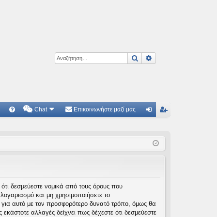
Αναζήτηση
Ειδική αναζήτηση
Chat
Επικοινωνήστε μαζί μας
Γ
Συ
ύν
γγ
χν
δε
ρα
ές
ση
φ
ερ
ή
ωτ
τε ότι δεσμεύεστε νομικά από τους όρους που
λογαριασμό και μη χρησιμοποιήσετε το
ήσ
 για αυτό με τον προσφορότερο δυνατό τρόπο, όμως θα
εις
 εκάστοτε αλλαγές δείχνει πως δέχεστε ότι δεσμεύεστε