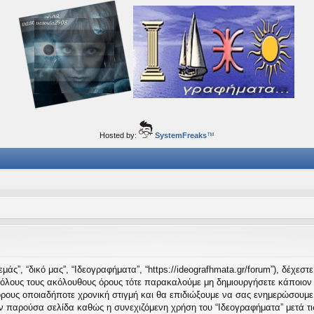
ορφα ταξίδια του νού...
Hosted by:
SystemFreaks
™
μάς”, “δικό μας”, “Ιδεογραφήματα”, “https://ideografhmata.gr/forum”), δέχεσ
 όλους τους ακόλουθους όρους τότε παρακαλούμε μη δημιουργήσετε κάποιον 
όρους οποιαδήποτε χρονική στιγμή και θα επιδιώξουμε να σας ενημερώσουμε
ν παρούσα σελίδα καθώς η συνεχιζόμενη χρήση του “Ιδεογραφήματα” μετά τις