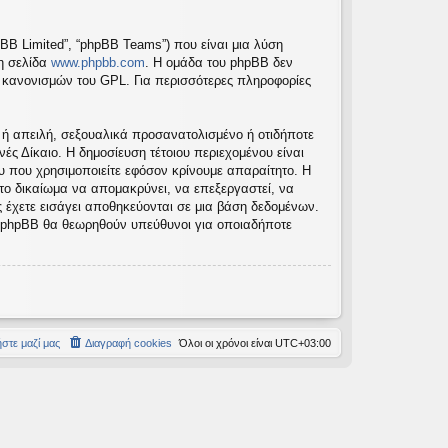
pBB Limited”, “phpBB Teams”) που είναι μια λύση
τη σελίδα
www.phpbb.com
. Η ομάδα του phpBB δεν
ν κανονισμών του GPL. Για περισσότερες πληροφορίες
 ή απειλή, σεξουαλικά προσανατολισμένο ή οτιδήποτε
νές Δίκαιο. Η δημοσίευση τέτοιου περιεχομένου είναι
 που χρησιμοποιείτε εφόσον κρίνουμε απαραίτητο. Η
 το δικαίωμα να απομακρύνει, να επεξεργαστεί, να
ς έχετε εισάγει αποθηκεύονται σε μια βάση δεδομένων.
το phpBB θα θεωρηθούν υπεύθυνοι για οποιαδήποτε
στε μαζί μας
Διαγραφή cookies
Όλοι οι χρόνοι είναι
UTC+03:00